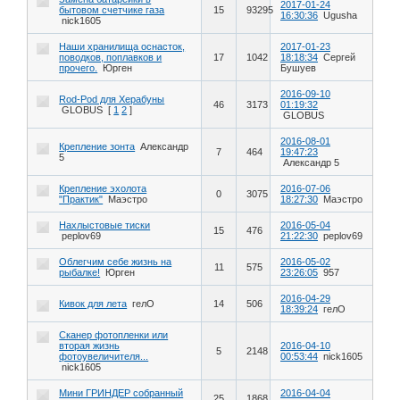
2017-01-24
бытовом счетчике газа
15
93295
16:30:36
Ugusha
nick1605
Наши хранилища оснасток,
2017-01-23
поводков, поплавков и
17
1042
18:18:34
Сергей
прочего.
Юрген
Бушуев
2016-09-10
Rod-Pod для Херабуны
46
3173
01:19:32
GLOBUS
[
1
2
]
GLOBUS
2016-08-01
Крепление зонта
Александр
7
464
19:47:23
5
Александр 5
Крепление эхолота
2016-07-06
0
3075
"Практик"
Маэстро
18:27:30
Маэстро
Нахлыстовые тиски
2016-05-04
15
476
peplov69
21:22:30
peplov69
Облегчим себе жизнь на
2016-05-02
11
575
рыбалке!
Юрген
23:26:05
957
2016-04-29
Кивок для лета
гелО
14
506
18:39:24
гелО
Сканер фотопленки или
вторая жизнь
2016-04-10
5
2148
фотоувеличителя...
00:53:44
nick1605
nick1605
Мини ГРИНДЕР собранный
2016-04-04
25
1868