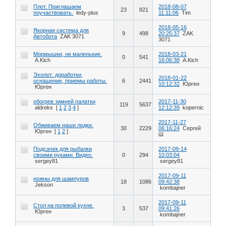
Плот. Приглашаем
2018-08-07
23
821
поучаствовать.
ledy-plus
11:11:06
Tim
2018-05-16
Якорная система для
9
498
20:25:37
ZAK
Автобота
ZAK 3071
3071
Мормышки, не маленькие.
2018-03-21
0
541
A.Kich
16:06:38
A.Kich
Эхолот: доработки,
2018-01-22
оснащение, приемы работы.
6
2441
10:12:32
Юрген
Юрген
обогрев зимней палатки
2017-11-30
119
5637
aldreks
[
1
2
3
4
]
12:12:39
kopernic
2017-11-27
Обживаем наши лодки.
30
2229
06:16:24
Сергей
Юрген
[
1
2
]
Ш
Подсачек для рыбалки
2017-09-14
своими руками. Видео.
0
294
10:03:04
sergey81
sergey81
2017-09-11
ножны для шампуров
18
1086
09:42:38
Jekson
kombajner
2017-09-11
Стол на полевой кухне.
3
537
09:41:26
Юрген
kombajner