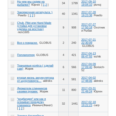
На чем мы сидим на
2017-09-10
34
1799
рыбалке?
Юрген
[
1
2
]
19:04:10
pivnoj
Закормочная катапульта :)
2017-07-28
40
1341
Рембо
[
1
2
]
19:23:38
Рембо
Chub, Pilot или Hand Made
2017-07-27
(стойки для установки
9
908
17:50:18
Охотник
удилищ на мостках)
и Рыбак
nick1605
2017-07-21
Все о покраске.
GLOBUS
2
240
22:30:09
GLOBUS
2017-04-13
Поплапоппер
GLOBUS
4
421
06:47:55
wzhik
2017-04-09
Транцевые колёса ( сделай
6
566
17:09:40
Borisich-
сам)
Жорик
52
вторая жизнь аккумулятора
2017-04-02
4
581
от шуруповерта....
aldreks
17:48:06
aldreks
Держатели спиннингов
2017-03-31
11
800
своими руками.
Жорик
21:49:24
Юрген
"родбилдер" или как я
осваивал переделку
2017-02-18
32
1441
спиннинга
Иваныч(Фанат)
19:22:23
carp
[
1
2
]
Замена батарейки в