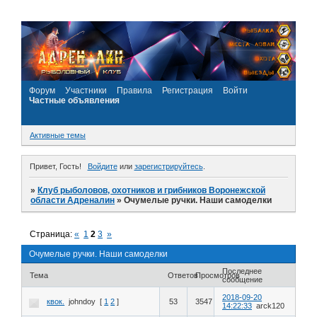
Форум
Участники
Правила
Регистрация
Войти
Частные объявления
Активные темы
Привет, Гость!
Войдите
или
зарегистрируйтесь
.
»
Клуб рыболовов, охотников и грибников Воронежской
области Адреналин
»
Очумелые ручки. Наши самоделки
Страница:
«
1
2
3
»
Очумелые ручки. Наши самоделки
Последнее
Тема
Ответов
Просмотров
сообщение
2018-09-20
квок.
johndoy
[
1
2
]
53
3547
14:22:33
arck120