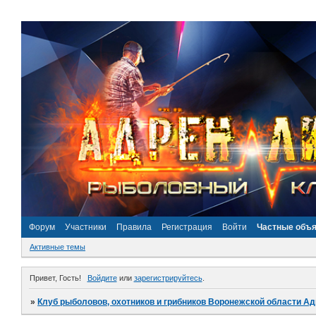
Форум
Участники
Правила
Регистрация
Войти
Частные объ
Активные темы
Привет, Гость!
Войдите
или
зарегистрируйтесь
.
»
Клуб рыболовов, охотников и грибников Воронежской области А