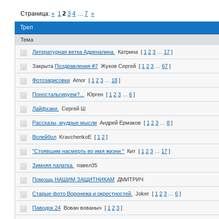
Страница:
«
1
2
3
4
…
7
»
Треп
Тема
Литературная ветка Адреналина.
Катрина
[
1
2
3
…
17
]
Закрыта
Поздравления #7
Жуков Сергей
[
1
2
3
…
67
]
Фотозарисовки
Amor
[
1
2
3
…
18
]
Поностальгируем?...
Юрген
[
1
2
3
…
6
]
Лайфхаки.
Сергей Ш
Рассказы, мудрые мысли
Андрей Ермаков
[
1
2
3
…
8
]
Волейбол
KravchenkoE
[
1
2
]
"Стоявшим насмерть во имя жизни "
Кит
[
1
2
3
…
17
]
Зимняя палатка.
павел35
Помощь НАШИМ ЗАЩИТНИКАМ
ДМИТРИЧ
Старые фото Воронежа и окрестностей.
Joker
[
1
2
3
…
6
]
Паводок 24
Вован вованыч
[
1
2
3
]