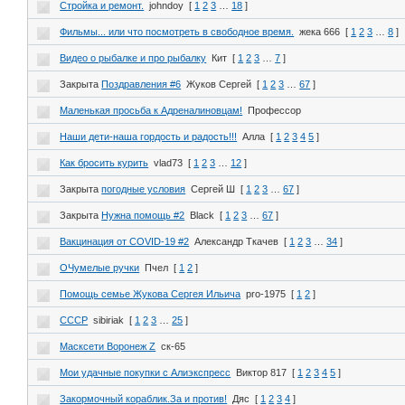
Стройка и ремонт.
johndoy
[
1
2
3
…
18
]
Фильмы... или что посмотреть в свободное время.
жека 666
[
1
2
3
…
8
]
Видео о рыбалке и про рыбалку
Кит
[
1
2
3
…
7
]
Закрыта
Поздравления #6
Жуков Сергей
[
1
2
3
…
67
]
Маленькая просьба к Адреналиновцам!
Профессор
Наши дети-наша гордость и радость!!!
Алла
[
1
2
3
4
5
]
Как бросить курить
vlad73
[
1
2
3
…
12
]
Закрыта
погодные условия
Сергей Ш
[
1
2
3
…
67
]
Закрыта
Нужна помощь #2
Black
[
1
2
3
…
67
]
Вакцинация от COVID-19 #2
Александр Ткачев
[
1
2
3
…
34
]
ОЧумелые ручки
Пчел
[
1
2
]
Помощь семье Жукова Сергея Ильича
pro-1975
[
1
2
]
СССР
sibiriak
[
1
2
3
…
25
]
Масксети Воронеж Z
ск-65
Мои удачные покупки с Алиэкспресс
Виктор 817
[
1
2
3
4
5
]
Закормочный кораблик.За и против!
Дяс
[
1
2
3
4
]