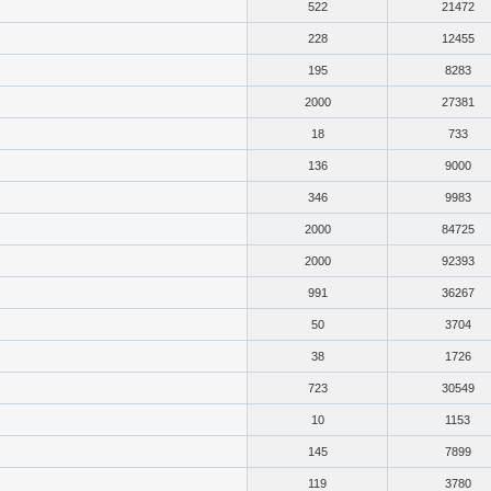
522
21472
228
12455
195
8283
2000
27381
18
733
136
9000
346
9983
2000
84725
2000
92393
991
36267
50
3704
38
1726
723
30549
10
1153
145
7899
119
3780