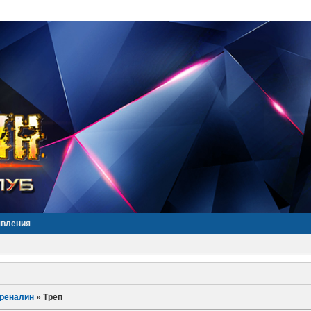
явления
дреналин
»
Треп