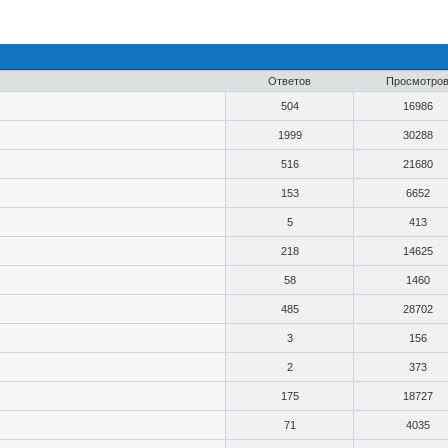
Ответов
Просмотро
504
16986
1999
30288
516
21680
153
6652
5
413
218
14625
58
1460
485
28702
3
156
2
373
175
18727
71
4035