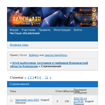
Форум
Участники
Правила
Регистрация
Войти
Частные объявления
Активные темы
Привет, Гость!
Войдите
или
зарегистрируйтесь
.
»
Клуб рыболовов, охотников и грибников Воронежской
области Адреналин
»
Соревнования
Страница:
«
1
2
3
4
5
6
…
11
»
Соревнования
Последнее
Тема
Ответов
Просмотров
сообщение
2022-02-14
Карповая лига-2022
Андрей
0
239
12:34:00
Андрей
Ермаков
Ермаков