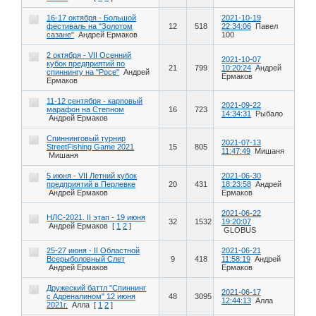
16-17 октября - Большой
2021-10-19
фестиваль на "Золотом
12
518
22:34:06
Павел
сазане"
Андрей Ермаков
100
2 октября - VII Осенний
2021-10-07
кубок предприятий по
21
799
10:20:24
Андрей
спиннингу на "Росе"
Андрей
Ермаков
Ермаков
11-12 сентября - карповый
2021-09-22
марафон на Степном
16
723
14:34:31
Рыбало
Андрей Ермаков
Спиннинговый турнир
2021-07-13
StreetFishing Game 2021
15
805
11:47:49
Мишаня
Мишаня
5 июня - VII Летний кубок
2021-06-30
предприятий в Перлевке
20
431
18:23:58
Андрей
Андрей Ермаков
Ермаков
2021-06-22
НЛС-2021. II этап - 19 июня
32
1532
19:20:07
Андрей Ермаков
[
1
2
]
GLOBUS
25-27 июня - II Областной
2021-06-21
Всерыболовный Слет
9
418
11:58:19
Андрей
Андрей Ермаков
Ермаков
Дружеский баттл "Спиннинг
2021-06-17
с Адреналином" 12 июня
48
3095
12:44:13
Алла
2021г.
Алла
[
1
2
]