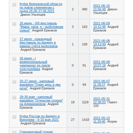
Кубок Воронежской области
2021-06-15
по ловле спиннингом с
2
480
21:56:48
Димон
лодок 26.06-27.06.2021
Ульянцев
Димон Ульянцев
26 июня - VIII фестиваль
2021-06-09
"Мама, папа, я - рыболовная
3
163
10:12:46
Андрей
семья"
Андрей Ермаков
Ермаков
27 июня - командный
2021-06-08
фестиваль по фидеру в
1
109
19:13:49
Андрей
рамках слета рыболовов
Ермаков
Андрей Ермаков
26 июня - I
межрегиональный
2021-06-08
чемпионат по ловле
0
91
10:07:18
Андрей
толстолобика
Андрей
Ермаков
Ермаков
25-27 июня - карповый
2021-06-07
марафон "Один день и две
0
94
11:28:27
Андрей
ночи"
Андрей Ермаков
Ермаков
29-30 мая - карповый
2021-05-31
марафон "Открытие сезона"
18
1118
22:36:03
Павел
на Алюминиевом
Андрей
100
Ермаков
Кубок России по фидеру в
2021-05-10
Воронеже - 6-10 мая 2021
27
1418
11:29:40
Жорик
Андрей Ермаков
Спиннинговый турнир