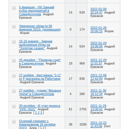
5 февраля - VIII Зимний
2022-02-09
кубок предприятий в
14
639
20:24:47
Андрей
Семидесятном
Андрей
Ермаков
Ермаков
Чемпионат области 06
2022-01-28
февраля 2022г. (мормышка)
0
174
20:00:15
Жорик
Жорик
15-16 января - Зимние
2022-01-24
рыболовные Игры на
14
634
19:08:06
Андрей
"Золотом сазане"
Андрей
Ермаков
Ермаков
25 декабря - "Проводы года"
2021-12-29
в Семидесятном
Андрей
18
969
11:01:57
Андрей
Ермаков
Ермаков
27 ноября - фестиваль "1+1"
2021-12-06
от F-магазина на Работнице
17
838
12:42:09
Андрей
Андрей Ермаков
Ермаков
27 ноября - турнир "Фазанья
2021-11-30
тропа" в Семидесятном
4
288
18:12:34
Андрей
Андрей Ермаков
Ермаков
30 октября - III этап проекта
2021-11-29
"НЛС-2021"
Андрей
61
2755
13:08:02
Андрей
Ермаков
[
1
2
3
]
Ермаков
Осенний спиннинг с
2021-10-22
Адреналином 16 октября
38
3299
11:43:06
Deni
2021г.
Алла
[
1
2
]