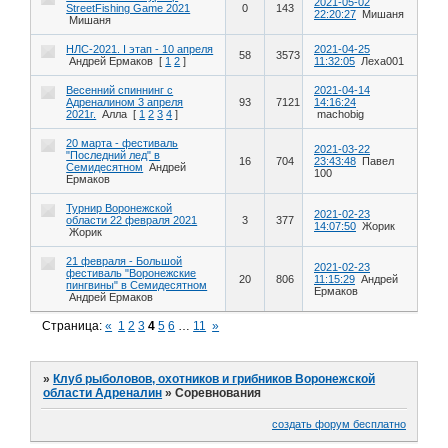
2021-05-02
StreetFishing Game 2021
0
143
22:20:27
Мишаня
Мишаня
НЛС-2021. I этап - 10 апреля
2021-04-25
58
3573
Андрей Ермаков
[
1
2
]
11:32:05
Леха001
Весенний спиннинг с
2021-04-14
Адреналином 3 апреля
93
7121
14:16:24
2021г.
Алла
[
1
2
3
4
]
machobig
20 марта - фестиваль
2021-03-22
"Последний лед" в
16
704
23:43:48
Павел
Семидесятном
Андрей
100
Ермаков
Турнир Воронежской
2021-02-23
области 22 февраля 2021
3
377
14:07:50
Жорик
Жорик
21 февраля - Большой
2021-02-23
фестиваль "Воронежские
20
806
11:15:29
Андрей
пингвины" в Семидесятном
Ермаков
Андрей Ермаков
Страница:
«
1
2
3
4
5
6
…
11
»
»
Клуб рыболовов, охотников и грибников Воронежской
области Адреналин
»
Соревнования
создать форум бесплатно