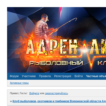
Форум
Участники
Правила
Регистрация
Войти
Частные объ
Активные темы
Привет, Гость!
Войдите
или
зарегистрируйтесь
.
»
Клуб рыболовов, охотников и грибников Воронежской области А