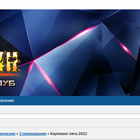
явления
дреналин
»
Соревнования
»
Карповая лига-2022