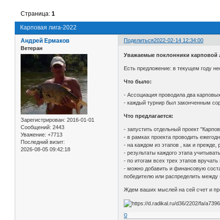
Страница:
1
Карповая лига-2022
Андрей Ермаков
Поделиться
2022-02-14 12:34:00
Ветеран
Уважаемые поклонники карповой 
Есть предложение: в текущем году н
Что было:
- Ассоциация проводила два карповых
- каждый турнир был законченным со
Что предлагается:
Зарегистрирован
: 2016-01-01
Сообщений:
2443
- запустить отдельный проект "Карпов
Уважение:
+7713
- в рамках проекта проводить ежегод
Последний визит:
- на каждом из этапов , как и прежде
2026-08-05 09:42:18
- результаты каждого этапа учитыват
- по итогам всех трех этапов вручат
- можно добавить и финансовую соста
победителю или распределить между 
Ждем ваших мыслей на сей счет и пр
0