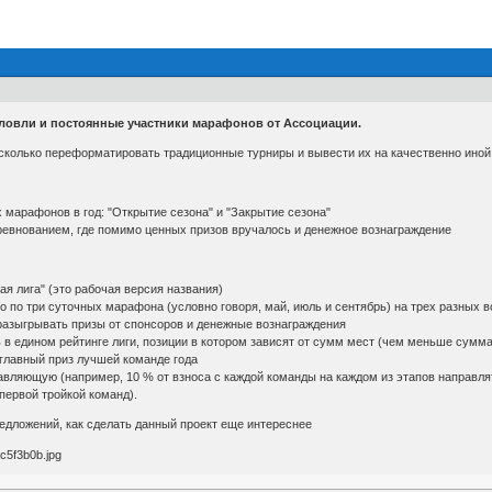
ловли и постоянные участники марафонов от Ассоциации.
есколько переформатировать традиционные турниры и вывести их на качественно иной
 марафонов в год: "Открытие сезона" и "Закрытие сезона"
ревнованием, где помимо ценных призов вручалось и денежное вознаграждение
ая лига" (это рабочая версия названия)
но по три суточных марафона (условно говоря, май, июль и сентябрь) на трех разных 
, разыгрывать призы от спонсоров и денежные вознаграждения
ь в едином рейтинге лиги, позиции в котором зависят от сумм мест (чем меньше сумм
ь главный приз лучшей команде года
вляющую (например, 10 % от взноса с каждой команды на каждом из этапов направлят
первой тройкой команд).
едложений, как сделать данный проект еще интереснее