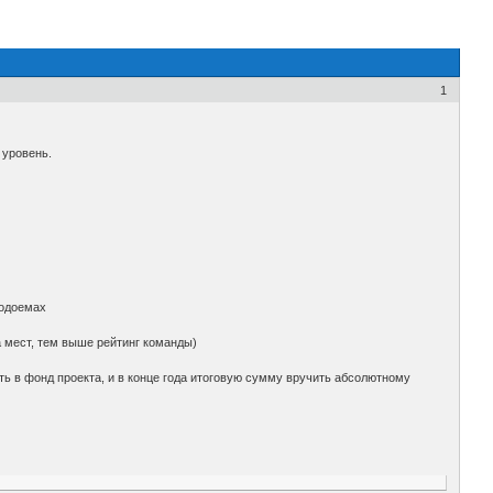
1
 уровень.
водоемах
а мест, тем выше рейтинг команды)
ь в фонд проекта, и в конце года итоговую сумму вручить абсолютному