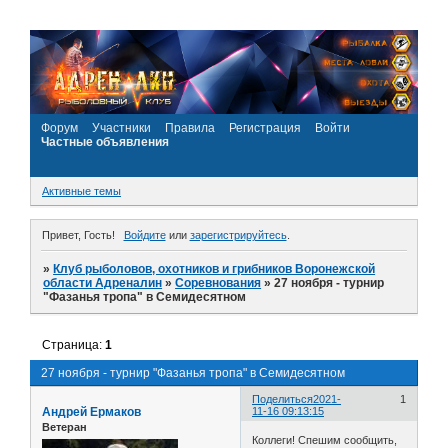
Форум
Участники
Правила
Регистрация
Войти
Частные объявления
Активные темы
Привет, Гость!
Войдите
или
зарегистрируйтесь
.
»
Клуб рыболовов, охотников и грибников Воронежской
области Адреналин
»
Соревнования
»
27 ноября - турнир
"Фазанья тропа" в Семидесятном
Страница:
1
27 ноября - турнир "Фазанья тропа" в Семидесятном
Поделиться
2021-
1
Андрей Ермаков
11-16 09:13:15
Ветеран
Коллеги! Спешим сообщить,