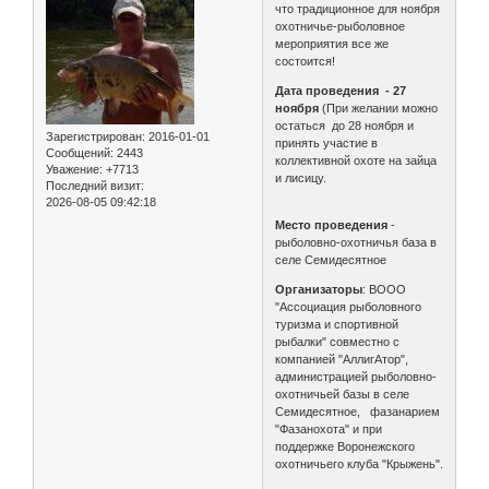
что традиционное для ноября
охотничье-рыболовное
мероприятия все же
состоится!
Дата проведения - 27
ноября
(При желании можно
остаться до 28 ноября и
Зарегистрирован
: 2016-01-01
принять участие в
Сообщений:
2443
коллективной охоте на зайца
Уважение:
+7713
и лисицу.
Последний визит:
2026-08-05 09:42:18
Место проведения
-
рыболовно-охотничья база в
селе Семидесятное
Организаторы
: ВООО
"Ассоциация рыболовного
туризма и спортивной
рыбалки" совместно с
компанией "АллигАтор",
администрацией рыболовно-
охотничьей базы в селе
Семидесятное, фазанарием
"Фазанохота" и при
поддержке Воронежского
охотничьего клуба "Крыжень".