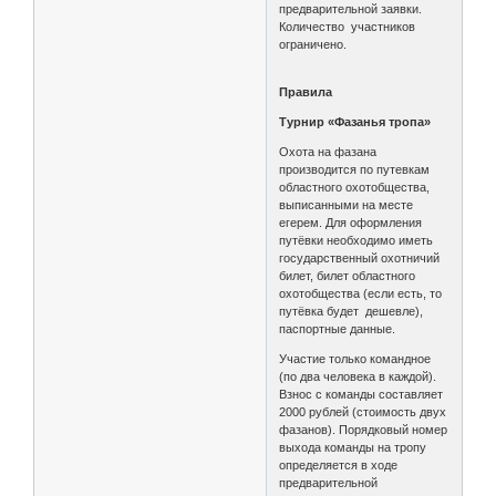
предварительной заявки.
Количество участников
ограничено.
Правила
Турнир «Фазанья тропа»
Охота на фазана
производится по путевкам
областного охотобщества,
выписанными на месте
егерем. Для оформления
путёвки необходимо иметь
государственный охотничий
билет, билет областного
охотобщества (если есть, то
путёвка будет дешевле),
паспортные данные.
Участие только командное
(по два человека в каждой).
Взнос с команды составляет
2000 рублей (стоимость двух
фазанов). Порядковый номер
выхода команды на тропу
определяется в ходе
предварительной