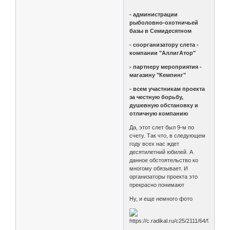
- администрации
рыболовно-охотничьей
базы в Семидесятном
- соорганизатору слета -
компании "АллигАтор"
- партнеру мероприятия -
магазину "Кемпинг"
- всем участникам проекта
за честную борьбу,
душевную обстановку и
отличную компанию
Да, этот слет был 9-м по
счету. Так что, в следующем
году всех нас ждет
десятилетний юбилей. А
данное обстоятельство ко
многому обязывает. И
организаторы проекта это
прекрасно понимают
Ну, и еще немного фото