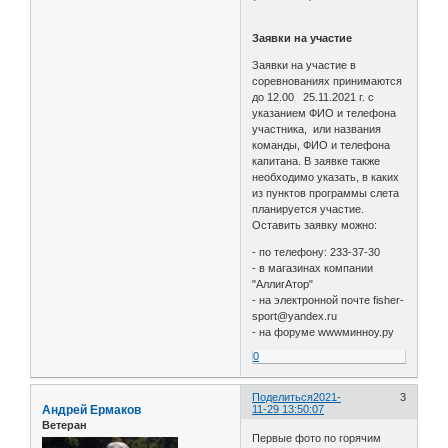
Заявки на участие
Заявки на участие в
соревнованиях принимаются
до 12.00 25.11.2021 г. с
указанием ФИО и телефона
участника, или названия
команды, ФИО и телефона
капитана. В заявке также
необходимо указать, в каких
из пунктов программы слета
планируется участие.
Оставить заявку можно:
- по телефону: 233-37-30
- в магазинах компании
"АллигАтор"
- на электронной почте fisher-
sport@yandex.ru
- на форуме wwwминноу.ру
0
Поделиться
2021-
3
Андрей Ермаков
11-29 13:50:07
Ветеран
Первые фото по горячим