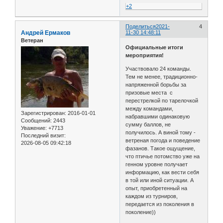
+2
Поделиться
2021-
4
Андрей Ермаков
11-30 14:48:11
Ветеран
Официальные итоги
мероприятия!
Участвовало 24 команды.
Тем не менее, традиционно-
напряженной борьбы за
призовые места с
перестрелкой по тарелочкой
между командами,
Зарегистрирован
: 2016-01-01
набравшими одинаковую
Сообщений:
2443
сумму баллов, не
Уважение:
+7713
получилось. А виной тому -
Последний визит:
ветреная погода и поведение
2026-08-05 09:42:18
фазанов. Такое ощущение,
что птичье потомство уже на
генном уровне получает
информацию, как вести себя
в той или иной ситуации. А
опыт, приобретенный на
каждом из турниров,
передается из поколения в
поколение))