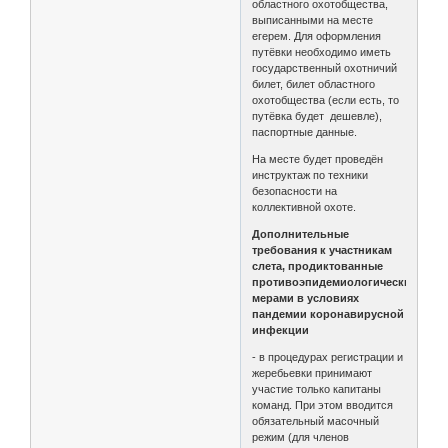
областного охотобщества,
выписанными на месте
егерем. Для оформления
путёвки необходимо иметь
государственный охотничий
билет, билет областного
охотобщества (если есть, то
путёвка будет дешевле),
паспортные данные.
На месте будет проведён
инструктаж по техники
безопасности на
коллективной охоте.
Дополнительные
требования к участникам
слета, продиктованные
противоэпидемиологическими
мерами в условиях
пандемии коронавирусной
инфекции
- в процедурах регистрации и
жеребьевки принимают
участие только капитаны
команд. При этом вводится
обязательный масочный
режим (для членов