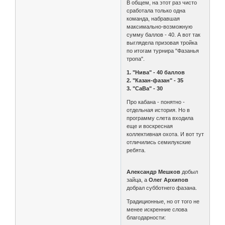
В общем, на этот раз чисто
сработала только одна
команда, набравшая
максимально-возможную
сумму баллов - 40. А вот так
выглядела призовая тройка
по итогам турнира "Фазанья
тропа".
1. "Нива" - 40 баллов
2. "Казан-фазан" - 35
3. "СаВа" - 30
Про кабана - понятно -
отдельная история. Но в
программу слета входила
еще и воскресная
коллективная охота. И вот тут
отличились семилукские
ребята.
Александр Мешков
добыл
зайца, а
Олег Архипов
добрал субботнего фазана.
Традиционные, но от того не
менее искренние слова
благодарности: