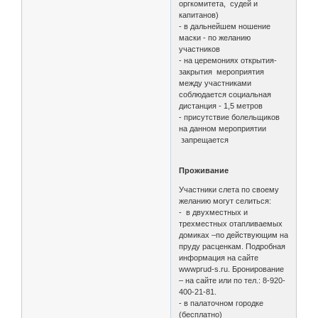
оргкомитета, судей и
капитанов)
- в дальнейшем ношение
маски - по желанию
участников
- на церемониях открытия-
закрытия мероприятия
между участниками
соблюдается социальная
дистанция - 1,5 метров
- присутствие болельщиков
на данном мероприятии
запрещается
Проживание
Участники слета по своему
желанию могут селиться:
- в двухместных и
трехместных отапливаемых
домиках –по действующим на
пруду расценкам. Подробная
информация на сайте
wwwprud-s.ru. Бронирование
– на сайте или по тел.: 8-920-
400-21-81.
- в палаточном городке
(бесплатно)