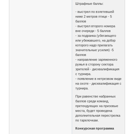
Штрафные баллы:
- выстрел по взлетевшей
ниже 2 метров птице - 5
баллов
- выстрел второго номера
вне очереди - 5 баллов
- за подранка (убегающего
или убежавшего, на добор
которого надо прилагать
значительные усилия) -5
баллов
- направление заряженного
ружья в сторону сектора
зрителей - дисквалификация
с турнира.
- появление в нетрезвом виде
на охоте - дисквалификация с
турнира.
При равенстве набранных
баллов среди команд,
претендующих на призовые
места, будет проведена
дополнительная перестрелка
по тарелочкам.
Конкурсная программа