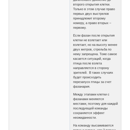
второго открытия клетки.
Только в этом случае право
первых двух выстрелов
принадлежит второму
номеру, а право вторых –
первому.
Если фазан после открытия
клетки не взлетает или
взлетает, но на высоту менее
двух метров, стрельба по
нему запрещена. Тоже самое
касается ситуаций, когда
птица после взлета
направляется в сторону
зрителей. В таких случаях
будет происходить
перезапуск птицы за счет
фазанария.
Между этапами клетки с
фазанами меняются
местами, поэтому для каждой
последующей команды
сохраняется эффект
неожиданности.
На команду высаживаются
петух и курица, или 2 петуха.