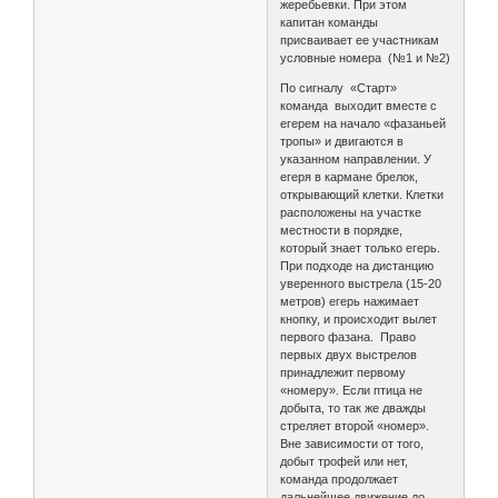
жеребьевки. При этом
капитан команды
присваивает ее участникам
условные номера (№1 и №2)
По сигналу «Старт»
команда выходит вместе с
егерем на начало «фазаньей
тропы» и двигаются в
указанном направлении. У
егеря в кармане брелок,
открывающий клетки. Клетки
расположены на участке
местности в порядке,
который знает только егерь.
При подходе на дистанцию
уверенного выстрела (15-20
метров) егерь нажимает
кнопку, и происходит вылет
первого фазана. Право
первых двух выстрелов
принадлежит первому
«номеру». Если птица не
добыта, то так же дважды
стреляет второй «номер».
Вне зависимости от того,
добыт трофей или нет,
команда продолжает
дальнейшее движение до