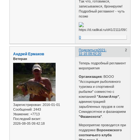
Так что, готовимся,
записываемся, бронируем!
Подробный регламент - чуть
позже
0
Поделиться
2021-
2
Андрей Ермаков
11-16 09:42:20
Ветеран
Теперь подробный регламент
мероприятия
Организация:
ВООО
"Ассоциация рыболовного
туризма и спортивной
рыбалки" совместно с
компанией
"АллигАтор"
,
администрацией
Зарегистрирован
: 2016-01-01
зарыбленных прудов в селе
Сообщений:
2443
Семидесятное и фазанарием
Уважение:
+7713
"Фазанохота"
.
Последний визит:
2026-08-05 09:42:18
Мероприятие проводится при
поддержке
Воронежского
охотничьего клуба
"Крыжень"