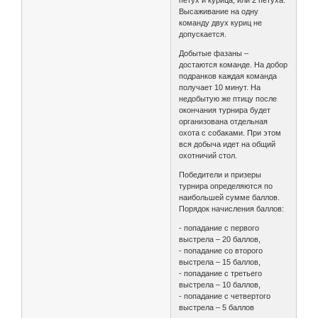
Высаживание на одну
команду двух куриц не
допускается.
Добытые фазаны –
достаются команде. На добор
подранков каждая команда
получает 10 минут. На
недобытую же птицу после
окончания турнира будет
организована отдельная
охота с собаками. При этом
вся добыча идет на общий
охотничий стол.
Победители и призеры
турнира определяются по
наибольшей сумме баллов.
Порядок начисления баллов:
- попадание с первого
выстрела – 20 баллов,
- попадание со второго
выстрела – 15 баллов,
- попадание с третьего
выстрела – 10 баллов,
- попадание с четвертого
выстрела – 5 баллов