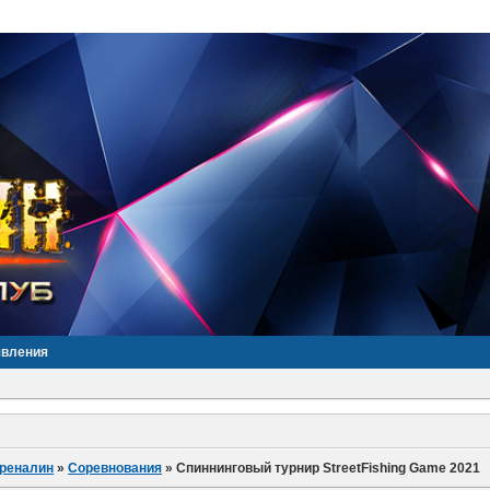
явления
дреналин
»
Соревнования
»
Спиннинговый турнир StreetFishing Game 2021