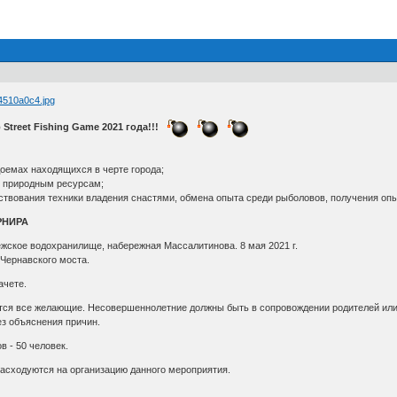
treet Fishing Game 2021 года!!!
доемах находящихся в черте города;
ю природным ресурсам;
твования техники владения снастями, обмена опыта среди рыболовов, получения оп
РНИРА
ежское водохранилище, набережная Массалитинова. 8 мая 2021 г.
 Чернавского моста.
ачете.
тся все желающие. Несовершеннолетние должны быть в сопровождении родителей или 
з объяснения причин.
в - 50 человек.
расходуются на организацию данного мероприятия.