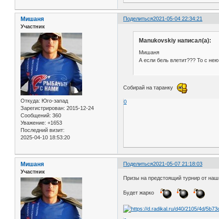
Мишаня
Поделиться
2021-05-04 22:34:21
Участник
Manukovskiy написал(а):
Мишаня
А если бель влетит??? То с нею 
Собирай на таранку
Откуда:
Юго-запад
0
Зарегистрирован
: 2015-12-24
Сообщений:
360
Уважение:
+1653
Последний визит:
2025-04-10 18:53:20
Мишаня
Поделиться
2021-05-07 21:18:03
Участник
Призы на предстоящий турнир от на
Будет жарко