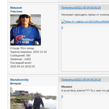
Мишаня
Поделиться
2021-05-04 00:50:25
Участник
Начинают приходить призы от спон
0
Откуда:
Юго-запад
Зарегистрирован
: 2015-12-24
Сообщений:
360
Уважение:
+1653
Последний визит:
2025-04-10 18:53:20
Manukovskiy
Поделиться
2021-05-04 05:34:16
Ветеран
Мишаня
А если бель влетит??? То с нею что де
0