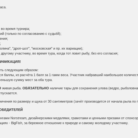
аса.
 во время турнира;
ий (только по согласованию с судьёй);
ения;
;
ролина", "дроп-шот", "московская" и пр. их вариации);
другому участнику, во время тура, когда тот ловит рыбу, без его согласия;
ЛИФИКАЦИЯ!
ить следующим образом:
ся баллы, из расчёта 1 балл за 1 гамм веса. Участник набравший наибольшее количеств
еньшую сумму мест за оба тура.
О
живая рыба.
ОБЯЗАТЕЛЬНО
наличие тары для сохранения улова (ведро, рыболовна
тпускается.
аничения по размеру и щука от 30 сантиметров (зачёт производится от начала рыла п
ПОБЕДИТЕЛЕЙ
нгами Norstream, дизайнерскими медалями, грамотами и ценными призами от спонсоро
иях - BigFish, за бережное отношение к природе и самому молодому участнику.