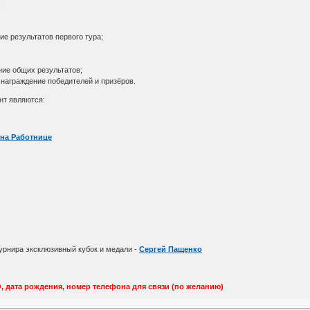
;
ние результатов первого тура;
ние общих результатов;
е награждение победителей и призёров.
нт являются:
 на Работнице
турнира эксклюзивный кубок и медали -
Сергей Пащенко
 дата рождения, номер телефона для связи (по желанию)