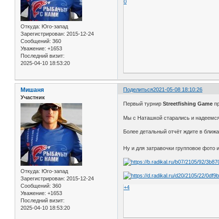
0
Откуда:
Юго-запад
Зарегистрирован
: 2015-12-24
Сообщений:
360
Уважение:
+1653
Последний визит:
2025-04-10 18:53:20
Мишаня
Поделиться
2021-05-08 18:10:26
Участник
Первый турнир
Streetfishing Game
п
Мы с Наташкой старались и надеемся
Более детальный отчёт ждите в бли
Ну и для затравочки групповое фото 
Откуда:
Юго-запад
Зарегистрирован
: 2015-12-24
Сообщений:
360
+4
Уважение:
+1653
Последний визит:
2025-04-10 18:53:20