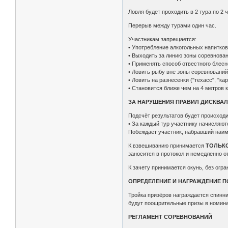
Ловля будет проходить в 2 тура по 2 ч
Перерыв между турами один час.
Участникам запрещается:
• Употребление алкогольных напитков
• Выходить за линию зоны соревнован
• Применять способ отвестного блесн
• Ловить рыбу вне зоны соревнований
• Ловить на разнесенки ("техасс", "ка
• Становится ближе чем на 4 метров к 
ЗА НАРУШЕНИЯ ПРАВИЛ ДИСКВА
Подсчёт результатов будет происход
• За каждый тур участнику начисляют
Побеждает участник, набравший наим
К взвешиванию принимается
ТОЛЬК
заносится в протокол и немедленно о
К зачету принимается окунь, без огр
ОПРЕДЕЛЕНИЕ И НАГРАЖДЕНИЕ 
Тройка призёров награждается спинни
будут поощрительные призы в номинац
РЕГЛАМЕНТ СОРЕВНОВАНИЙ