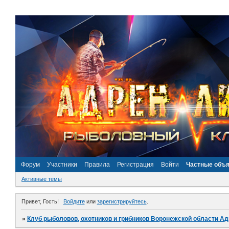
Форум
Участники
Правила
Регистрация
Войти
Частные объ
Активные темы
Привет, Гость!
Войдите
или
зарегистрируйтесь
.
»
Клуб рыболовов, охотников и грибников Воронежской области А