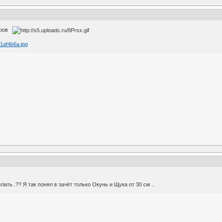
соров
лать..?? Я так понял в зачёт только Окунь и Щука от 30 см ..