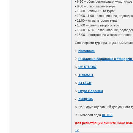
• 6:30 – сбор, регистрация участников
• 8:00 – старт первого тура;
• 10:00 – финиш 1-го тура;
• 10:00-11:00 - взвешивание, подведе
• 11:00 – старт второго тура;
• 13:00 – финиш второго тура;
• 13:00-14:30 – взвешивание, подведе
• 15:00 – построение и торжественно
Спонсорами турнира на данный моме
1.
Norstream
2.
Рыбалка в Воронеже с Fmagazin
3.
UF-STUDIO
4.
TRIXBAIT
5.
ATTACK
6.
Груза Воронеж
7.
ХИЩНИК
8. Наш друг, сделавший для данного 
9. Питьевая вода
АРТЕЗ
Для регистрации пишите ниже ФИО,
+2