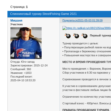
Страница:
1
Спиннинговый турнир StreetFishing Game 2021
Мишаня
Поделиться
2021-05-03 01:39:09
Участник
Первый турнир S
Турнир проводится с целью:
• Популяризации рыбной ловли на во
• Пропаганда к бережному отношени
• Повышения мастерства и совершенс
Откуда:
Юго-запад
МЕСТО И ВРЕМЯ ПРОВЕДЕНИЯ ТУ
Зарегистрирован
: 2015-12-24
Место проведения: г. Воронеж, Ворон
Сообщений:
360
Сбор участников в 6:30 на парковке у
Уважение:
+1653
Последний визит:
Соревнование проводится в личном з
2025-04-10 18:53:20
К участию в соревнованиях допускаю
участии в фестивале любым лицам бе
Ограничение по количеству участнико
Стартовый взнос - 400р/чел. Взносы 
ПРАВИЛА ПРОВЕДЕНИЯ ТУРНИРА