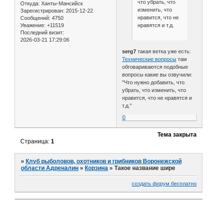
что убрать, что
Откуда:
Ханты-Мансийск
изменить, что
Зарегистрирован
: 2015-12-22
нравится, что не
Сообщений:
4750
нравятся и т.д.
Уважение:
+11519
Последний визит:
2026-03-21 17:29:06
serg7
такая ветка уже есть:
Технические вопросы
там
обговариваются подобные
вопросы какие вы озвучили:
"Что нужно добавить, что
убрать, что изменить, что
нравится, что не нравятся и
т.д."
0
Тема закрыта
Страница:
1
»
Клуб рыболовов, охотников и грибников Воронежской
области Адреналин
»
Корзина
»
Такое название шире
создать форум бесплатно