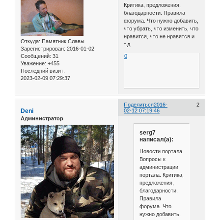
Критика, предложения,
благодарности. Правила
форума. Что нужно добавить,
что убрать, что изменить, что
нравится, что не нравятся и
Откуда:
Памятник Славы
т.д.
Зарегистрирован
: 2016-01-02
Сообщений:
31
0
Уважение:
+455
Последний визит:
2023-02-09 07:29:37
Поделиться
2016-
2
Deni
02-12 07:19:46
Администратор
serg7
написал(а):
Новости портала.
Вопросы к
администрации
портала. Критика,
предложения,
благодарности.
Правила
форума. Что
нужно добавить,