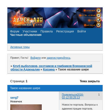
Форум
Участники
Правила
Регистрация
Войти
Частные объявления
Активные темы
Привет, Гость!
Войдите
или
зарегистрируйтесь
.
»
Клуб рыболовов, охотников и грибников Воронежской
области Адреналин
»
Корзина
»
Такое название шире
Страница:
1
Тема закрыта
Такое название шире
Поделиться
2016-
1
serg7
02-12 00:25:13
Новичок
Новости портала. Вопросы к
администрации портала.