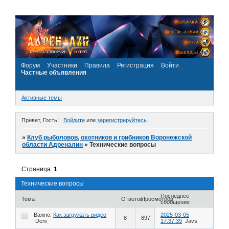
Форум
Участники
Правила
Регистрация
Войти
Частные объявления
Активные темы
Привет, Гость!
Войдите
или
зарегистрируйтесь
.
»
Клуб рыболовов, охотников и грибников Воронежской
области Адреналин
»
Технические вопросы
Страница:
1
Технические вопросы
Последнее
Тема
Ответов
Просмотров
сообщение
Важно:
Как загружать видео
2025-03-05
8
897
Deni
17:37:39
Javs