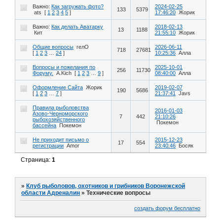
Важно:
Как загружать фото?
2024-02-25
133
5379
ats
[
1
2
3
4
5
]
17:46:20
Жорик
Важно:
Как делать Аватарку
2018-02-13
13
1188
Кит
21:55:10
Жорик
Общие вопросы
гелО
2026-06-11
718
27681
[
1
2
3
…
24
]
10:25:36
Алла
Вопросы и пожелания по
2025-10-01
256
11730
Форуму.
A.Kich
[
1
2
3
…
9
]
08:40:00
Алла
Оформление Сайта
Жорик
2019-02-07
190
5686
[
1
2
3
…
7
]
21:37:41
Javs
Правила рыболовства
2016-01-03
Азово-Черноморского
7
442
21:10:26
рыбохозяйственного
Покемон
бассейна
Покемон
Не приходит письмо о
2015-12-23
17
554
регистрации
Amor
23:40:46
Босяк
Страница:
1
»
Клуб рыболовов, охотников и грибников Воронежской
области Адреналин
»
Технические вопросы
создать форум бесплатно