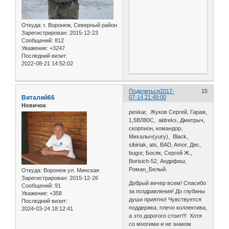
Откуда:
г. Воронеж, Северный район
Зарегистрирован
: 2015-12-23
Сообщений:
812
Уважение:
+3247
Последний визит:
2022-08-21 14:52:02
Поделиться
2017-
15
Виталий66
07-14 21:49:00
Новичок
peskar, Жуков Сергей, Гараж,
1,5ВЛ80С, aldreks, Дмитрыч,
скорпион, командор,
Михалыч(yury), Black,
sibiriak, ats, BAD, Amor, Дяс,
bugor, Босяк, Сергей Ж.,
Borisich-52, Андрфиш,
Роман_Белый.
Откуда:
Воронеж ул. Минская
Зарегистрирован
: 2015-12-26
Добрый вечер всем! Спасибо
Сообщений:
91
за поздравления! До глубины
Уважение:
+358
души приятно! Чувствуется
Последний визит:
поддержка, плечо коллектива,
2024-03-24 18:12:41
а это дорогого стоит!!! Хотя
со многими и не знаком