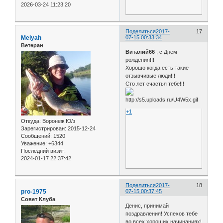
2026-03-24 11:23:20
Поделиться
2017-
17
Melyah
07-15 00:33:34
Ветеран
Виталий66
, с Днем
рождения!!!
Хорошо когда есть такие
отзывчивые люди!!!
Сто лет счастья тебе!!!
+1
Откуда:
Воронеж Ю/з
Зарегистрирован
: 2015-12-24
Сообщений:
1520
Уважение:
+6344
Последний визит:
2024-01-17 22:37:42
Поделиться
2017-
18
pro-1975
07-15 00:37:45
Совет Клуба
Денис, принимай
поздравления! Успехов тебе
во всех хороших начинаниях!