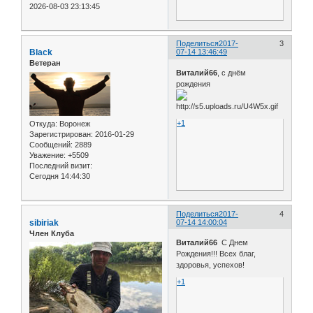
2026-08-03 23:13:45
Поделиться
2017-
3
Black
07-14 13:46:49
Ветеран
Виталий66
, с днём
рождения
+1
Откуда:
Воронеж
Зарегистрирован
: 2016-01-29
Сообщений:
2889
Уважение:
+5509
Последний визит:
Сегодня 14:44:30
Поделиться
2017-
4
sibiriak
07-14 14:00:04
Член Клуба
Виталий66
С Днем
Рождения!!! Всех благ,
здоровья, успехов!
+1