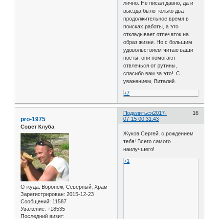
лично. Не писал давно, да и
выезда было только два ,
продолжительное время в
поисках работы, а это
откладывает отпечаток на
образ жизни. Но с большим
удовольствием читаю ваши
посты, они помогают
отвлечься от рутины,
спасибо вам за это! С
уважением, Виталий.
+7
Поделиться
2017-
16
pro-1975
07-15 00:31:43
Совет Клуба
Жуков Сергей, с рождением
тебя! Всего самого
наилучшего!
+1
Откуда:
Воронеж, Северный, Храм
Зарегистрирован
: 2015-12-23
Сообщений:
11587
Уважение:
+18535
Последний визит: