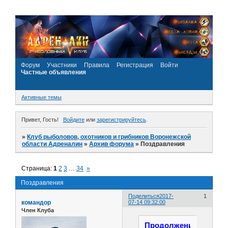
Форум
Участники
Правила
Регистрация
Войти
Частные объявления
Активные темы
Привет, Гость!
Войдите
или
зарегистрируйтесь
.
»
Клуб рыболовов, охотников и грибников Воронежской
области Адреналин
»
Архив форума
»
Поздравления
Страница:
1
2
3
…
34
»
Поздравления
Поделиться
2017-
1
командор
07-14 09:32:00
Член Клуба
Продолжение...