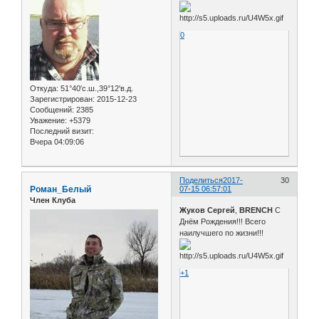
0
Откуда:
51°40′с.ш.,39°12'в.д.
Зарегистрирован
: 2015-12-23
Сообщений:
2385
Уважение:
+5379
Последний визит:
Вчера 04:09:06
Поделиться
2017-
30
Роман_Белый
07-15 06:57:01
Член Клуба
Жуков Сергей
,
BRENCH
С
Днём Рождения!!! Всего
наилучшего по жизни!!!
+1