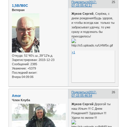
Поделиться
2017-
25
1,5ВЛ80С
07-15 05:42:17
Ветеран
Жуков Сергей
, Серёжа, с
днем рождения!Будь здоров,
и чтобы всегда как только ты
забрасывал удочку, то уже
сразу и подсекать бы
приходилось!
+1
Откуда:
51°40′с.ш.,39°12'в.д.
Зарегистрирован
: 2015-12-23
Сообщений:
2385
Уважение:
+5379
Последний визит:
Вчера 04:09:06
Поделиться
2017-
26
Amor
07-15 05:46:54
Член Клуба
Жуков Сергей
Дорогой ты
наш Ильич !!! С Днем
Рождения!!! Здоровья !!!
Удачи по жизни !!!