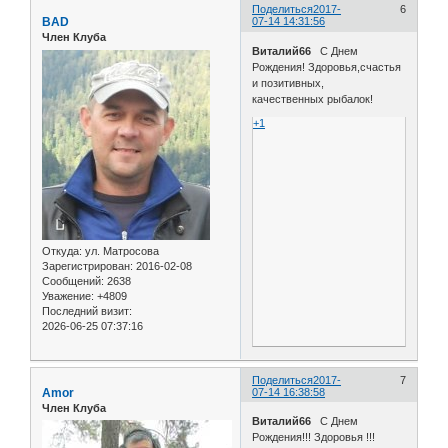
Поделиться
2017-
6
BAD
07-14 14:31:56
Член Клуба
Виталий66
С Днем
Рождения! Здоровья,счастья
и позитивных,
качественных рыбалок!
+1
Откуда:
ул. Матросова
Зарегистрирован
: 2016-02-08
Сообщений:
2638
Уважение:
+4809
Последний визит:
2026-06-25 07:37:16
Поделиться
2017-
7
Amor
07-14 16:38:58
Член Клуба
Виталий66
С Днем
Рождения!!! Здоровья !!!