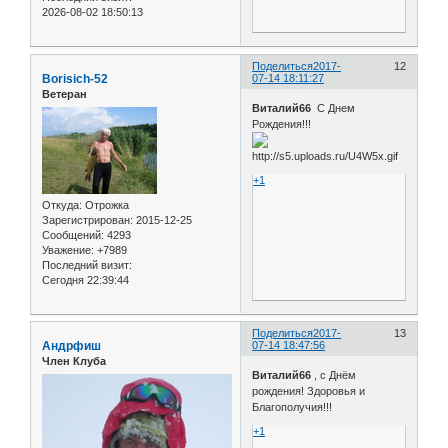
2026-08-02 18:50:13
Поделиться
2017-
12
Borisich-52
07-14 18:11:27
Ветеран
Виталий66
С Днем
Рождения!!!
+1
Откуда:
Отрожка
Зарегистрирован
: 2015-12-25
Сообщений:
4293
Уважение:
+7989
Последний визит:
Сегодня 22:39:44
Поделиться
2017-
13
Андрфиш
07-14 18:47:56
Член Клуба
Виталий66
, с Днём
рождения! Здоровья и
Благополучия!!!
+1