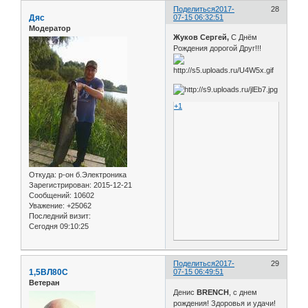
Поделиться
2017-
28
Дяс
07-15 06:32:51
Модератор
Жуков Сергей,
С Днём
Рождения дорогой Друг!!!
+1
Откуда:
р-он б.Электроника
Зарегистрирован
: 2015-12-21
Сообщений:
10602
Уважение:
+25062
Последний визит:
Сегодня 09:10:25
Поделиться
2017-
29
1,5ВЛ80С
07-15 06:49:51
Ветеран
Денис
BRENCH
, с днем
рождения! Здоровья и удачи!