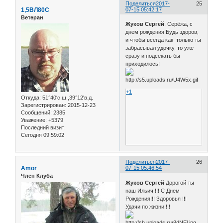
Поделиться
2017-
25
1,5ВЛ80С
07-15 05:42:17
Ветеран
Жуков Сергей
, Серёжа, с
днем рождения!Будь здоров,
и чтобы всегда как только ты
забрасывал удочку, то уже
сразу и подсекать бы
приходилось!
+1
Откуда:
51°40′с.ш.,39°12'в.д.
Зарегистрирован
: 2015-12-23
Сообщений:
2385
Уважение:
+5379
Последний визит:
Сегодня 09:59:02
Поделиться
2017-
26
Amor
07-15 05:46:54
Член Клуба
Жуков Сергей
Дорогой ты
наш Ильич !!! С Днем
Рождения!!! Здоровья !!!
Удачи по жизни !!!