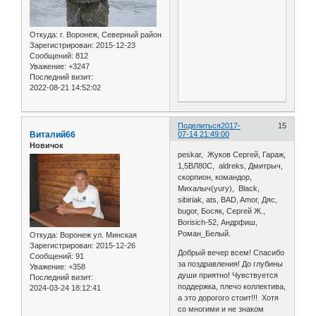
Откуда:
г. Воронеж, Северный район
Зарегистрирован
: 2015-12-23
Сообщений:
812
Уважение:
+3247
Последний визит:
2022-08-21 14:52:02
Поделиться
2017-
15
Виталий66
07-14 21:49:00
Новичок
peskar, Жуков Сергей, Гараж,
1,5ВЛ80С, aldreks, Дмитрыч,
скорпион, командор,
Михалыч(yury), Black,
sibiriak, ats, BAD, Amor, Дяс,
bugor, Босяк, Сергей Ж.,
Borisich-52, Андрфиш,
Роман_Белый.
Откуда:
Воронеж ул. Минская
Зарегистрирован
: 2015-12-26
Добрый вечер всем! Спасибо
Сообщений:
91
за поздравления! До глубины
Уважение:
+358
души приятно! Чувствуется
Последний визит:
поддержка, плечо коллектива,
2024-03-24 18:12:41
а это дорогого стоит!!! Хотя
со многими и не знаком