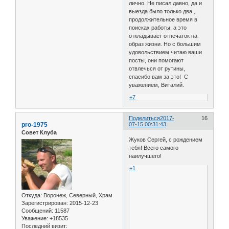
лично. Не писал давно, да и
выезда было только два ,
продолжительное время в
поисках работы, а это
откладывает отпечаток на
образ жизни. Но с большим
удовольствием читаю ваши
посты, они помогают
отвлечься от рутины,
спасибо вам за это! С
уважением, Виталий.
+7
Поделиться
2017-
16
pro-1975
07-15 00:31:43
Совет Клуба
Жуков Сергей, с рождением
тебя! Всего самого
наилучшего!
+1
Откуда:
Воронеж, Северный, Храм
Зарегистрирован
: 2015-12-23
Сообщений:
11587
Уважение:
+18535
Последний визит: