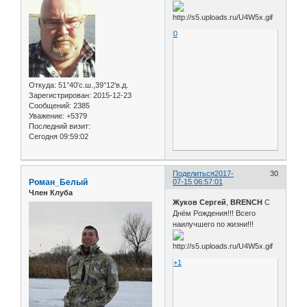
0
Откуда:
51°40′с.ш.,39°12'в.д.
Зарегистрирован
: 2015-12-23
Сообщений:
2385
Уважение:
+5379
Последний визит:
Сегодня 09:59:02
Поделиться
2017-
30
Роман_Белый
07-15 06:57:01
Член Клуба
Жуков Сергей
,
BRENCH
С
Днём Рождения!!! Всего
наилучшего по жизни!!!
+1