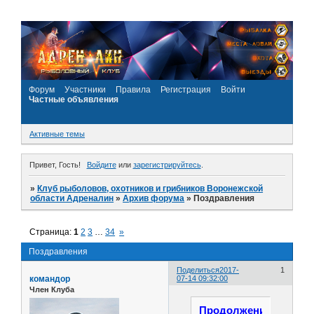
Форум
Участники
Правила
Регистрация
Войти
Частные объявления
Активные темы
Привет, Гость!
Войдите
или
зарегистрируйтесь
.
»
Клуб рыболовов, охотников и грибников Воронежской
области Адреналин
»
Архив форума
»
Поздравления
Страница:
1
2
3
…
34
»
Поздравления
Поделиться
2017-
1
командор
07-14 09:32:00
Член Клуба
Продолжение...