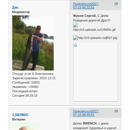
Поделиться
2017-
28
Дяс
07-15 06:32:51
Модератор
Жуков Сергей,
С Днём
Рождения дорогой Друг!!!
+1
Откуда:
р-он б.Электроника
Зарегистрирован
: 2015-12-21
Сообщений:
10602
Уважение:
+25062
Последний визит:
Сегодня 08:29:18
Поделиться
2017-
29
1,5ВЛ80С
07-15 06:49:51
Ветеран
Денис
BRENCH
, с днем
рождения! Здоровья и удачи!