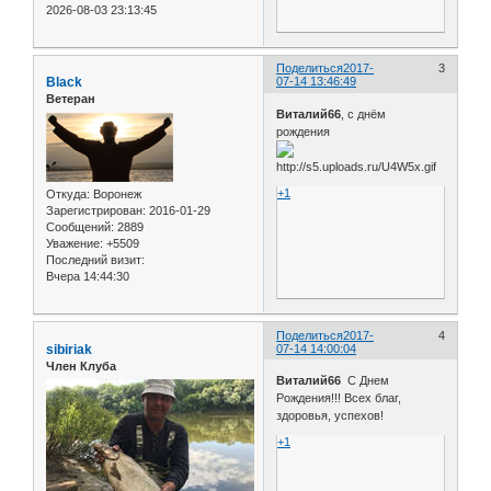
2026-08-03 23:13:45
Поделиться
2017-
3
Black
07-14 13:46:49
Ветеран
Виталий66
, с днём
рождения
+1
Откуда:
Воронеж
Зарегистрирован
: 2016-01-29
Сообщений:
2889
Уважение:
+5509
Последний визит:
Вчера 14:44:30
Поделиться
2017-
4
sibiriak
07-14 14:00:04
Член Клуба
Виталий66
С Днем
Рождения!!! Всех благ,
здоровья, успехов!
+1