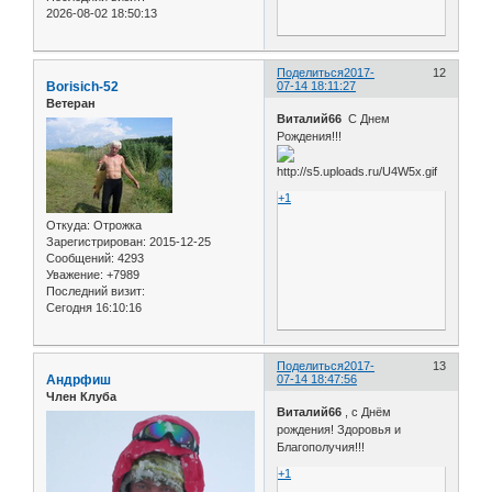
2026-08-02 18:50:13
Поделиться
2017-
12
Borisich-52
07-14 18:11:27
Ветеран
Виталий66
С Днем
Рождения!!!
+1
Откуда:
Отрожка
Зарегистрирован
: 2015-12-25
Сообщений:
4293
Уважение:
+7989
Последний визит:
Сегодня 16:10:16
Поделиться
2017-
13
Андрфиш
07-14 18:47:56
Член Клуба
Виталий66
, с Днём
рождения! Здоровья и
Благополучия!!!
+1