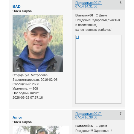
Поделиться
2017-
6
BAD
07-14 14:31:56
Член Клуба
Виталий66
С Днем
Рождения! Здоровья,счастья
и позитивных,
качественных рыбалок!
+1
Откуда:
ул. Матросова
Зарегистрирован
: 2016-02-08
Сообщений:
2638
Уважение:
+4809
Последний визит:
2026-06-25 07:37:16
Поделиться
2017-
7
Amor
07-14 16:38:58
Член Клуба
Виталий66
С Днем
Рождения!!! Здоровья !!!