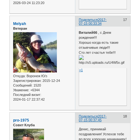
2026-03-24 11:23:20
Поделиться
2017-
17
Melyah
07-15 00:33:34
Ветеран
Виталий66
, с Днем
рождения!!!
Хорошо когда есть такие
отзывчивые люди!!!
Сто лет счастья тебе!!!
+1
Откуда:
Воронеж Ю/з
Зарегистрирован
: 2015-12-24
Сообщений:
1520
Уважение:
+6344
Последний визит:
2024-01-17 22:37:42
Поделиться
2017-
18
pro-1975
07-15 00:37:45
Совет Клуба
Денис, принимай
поздравления! Успехов тебе
во всех хороших начинаниях!