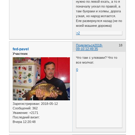
нужно по левой ехать, а то я
поначалу уехал по правой, а
там буераки и холмы, дорога
узкая, но народ мотается.
Еле развернулся назад (не по
моей машине дорожка)
+2
Поделиться
2018-
18
fed-pavel
09-10 12:49:35
Участник
Что там с уловами? Что то
все молчат.
0
Зарегистрирован
: 2018-05-12
Сообщений:
362
Уважение:
+2171
Последний визит:
Вчера 12:20:48