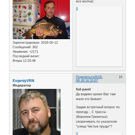
все молчат.
0
Зарегистрирован
: 2018-05-12
Сообщений:
362
Уважение:
+2171
Последний визит:
Вчера 12:20:48
Поделиться
2018-
15
EvgeniyVRN
08-28 16:10:07
Модератор
fed-pavel
Да видимо кроме Вас там
мало кто бывает.
Задам встречный вопрос по
проезду... С трассы
(Воронеж-Гремячье)
сворачивать по указателю
"улица Чистые пруды"?
0