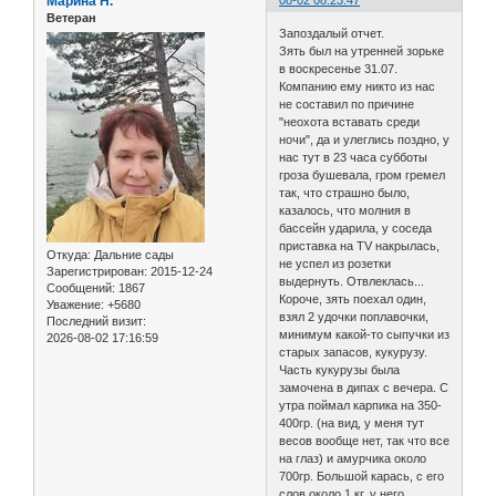
Марина Н.
08-02 08:23:47
Ветеран
Запоздалый отчет.
Зять был на утренней зорьке
в воскресенье 31.07.
Компанию ему никто из нас
не составил по причине
"неохота вставать среди
ночи", да и улеглись поздно, у
нас тут в 23 часа субботы
гроза бушевала, гром гремел
так, что страшно было,
казалось, что молния в
бассейн ударила, у соседа
приставка на TV накрылась,
Откуда:
Дальние сады
не успел из розетки
Зарегистрирован
: 2015-12-24
выдернуть. Отвлеклась...
Сообщений:
1867
Короче, зять поехал один,
Уважение:
+5680
взял 2 удочки поплавочки,
Последний визит:
минимум какой-то сыпучки из
2026-08-02 17:16:59
старых запасов, кукурузу.
Часть кукурузы была
замочена в дипах с вечера. С
утра поймал карпика на 350-
400гр. (на вид, у меня тут
весов вообще нет, так что все
на глаз) и амурчика около
700гр. Большой карась, с его
слов около 1 кг, у него