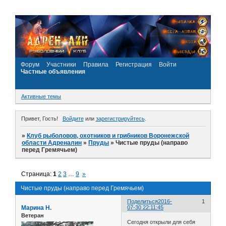
Форум
Участники
Правила
Регистрация
Войти
Частные объявления
Активные темы
Привет, Гость!
Войдите
или
зарегистрируйтесь
.
»
Клуб рыболовов, охотников и грибников Воронежской
области Адреналин
»
Пруды
»
Чистые пруды (направо
перед Гремячьем)
Страница:
1
2
3
…
9
»
Чистые пруды (направо перед Гремячьем)
Поделиться
2016-
1
Марина Н.
07-30 22:11:45
Ветеран
Сегодня открыли для себя