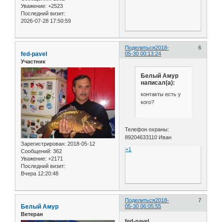
Уважение:
+2523
Последний визит:
2026-07-28 17:50:59
Поделиться
2018-
6
fed-pavel
05-30 00:13:24
Участник
Белый Амур
написал(а):
контакты есть у
кого?
Телефон охраны:
89204633110 Иван
Зарегистрирован
: 2018-05-12
+1
Сообщений:
362
Уважение:
+2171
Последний визит:
Вчера 12:20:48
Поделиться
2018-
7
Белый Амур
05-30 06:05:55
Ветеран
fed-pavel