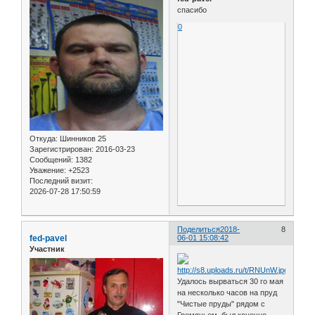
спасибо
0
Откуда:
Шинников 25
Зарегистрирован
: 2016-03-23
Сообщений:
1382
Уважение:
+2523
Последний визит:
2026-07-28 17:50:59
Поделиться
2018-
8
fed-pavel
06-01 15:08:42
Участник
Удалось вырваться 30 го мая
на несколько часов на пруд
"Чистые пруды" рядом с
Гремячьем, был конечно