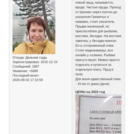
новый пруд, называется,
вроде, Чистые пруды. Проезд
от Шилово через понтон до
указателя Гремячье и
направо, стоит указатель.
Прудик маленький, но
приспособлен для рыбалки,
мостики, беседки. На мостике
лавочка, у беседки мангал.
Есть отгороженный пляж.
Стоят видеокамеры, все
онлайн у хозяина. Рыбаки
Откуда:
Дальние сады
присутствуют. Можно просто
Зарегистрирован
: 2015-12-24
отдыхать и купаться за
Сообщений:
1867
отдельную плату. Пруд в
Уважение:
+5680
поле.
Последний визит:
Для меня единственный плюс
2026-08-02 17:16:59
- 15 км от дома (дачи).
ЦЕНЫ на 2022 год