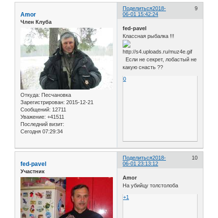
Поделиться
2018-
9
Amor
06-01 15:42:24
Член Клуба
fed-pavel
Классная рыбалка !!!
Если не секрет, лобастый не
какую снасть ??
0
Откуда:
Песчановка
Зарегистрирован
: 2015-12-21
Сообщений:
12711
Уважение:
+41511
Последний визит:
Сегодня 07:29:34
Поделиться
2018-
10
fed-pavel
06-01 23:13:12
Участник
Amor
На убийцу толстолоба
+1