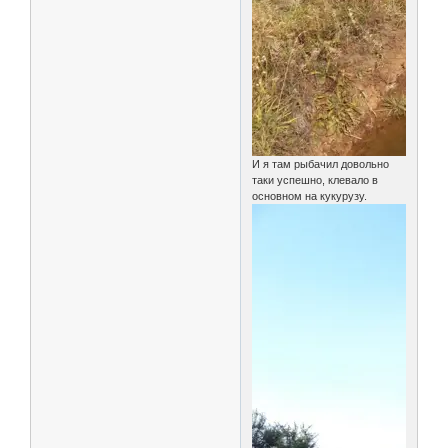
И я там рыбачил довольно
таки успешно, клевало в
основном на кукурузу.