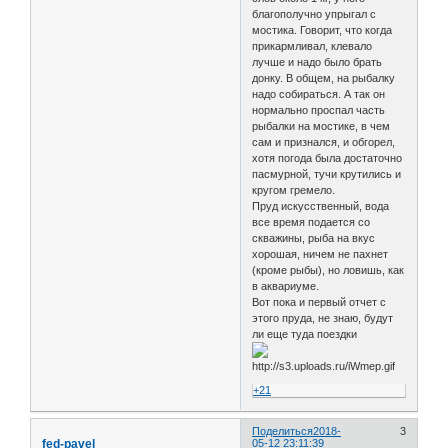
благополучно упрыгал с
мостика. Говорит, что когда
прикармливал, клевало
лучше и надо было брать
донку. В общем, на рыбалку
надо собираться. А так он
нормально проспал часть
рыбалки на мостике, в чем
сам и признался, и обгорел,
хотя погода была достаточно
пасмурной, тучи крутились и
кругом гремело.
Пруд искусственный, вода
все время подается со
скважины, рыба на вкус
хорошая, ничем не пахнет
(кроме рыбы), но ловишь, как
в аквариуме.
Вот пока и первый отчет с
этого пруда, не знаю, будут
ли еще туда поездки
+21
Поделиться
2018-
3
fed-pavel
05-12 23:11:39