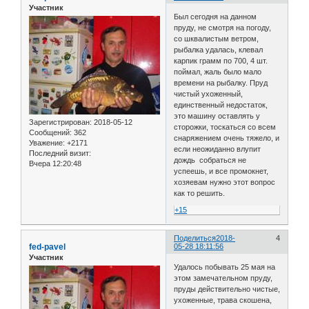
Участник
Был сегодня на данном
пруду, не смотря на погоду,
со шквалистым ветром,
рыбалка удалась, клевал
карпик грамм по 700, 4 шт.
поймал, жаль было мало
времени на рыбалку. Пруд
чистый ухоженный,
единственный недостаток,
это машину оставлять у
Зарегистрирован
: 2018-05-12
сторожки, тоскаться со всем
Сообщений:
362
снаряжением очень тяжело, и
Уважение:
+2171
если неожиданно влупит
Последний визит:
дождь собраться не
Вчера 12:20:48
успеешь, и все промокнет,
хозяевам нужно этот вопрос
как то решить.
+15
Поделиться
2018-
4
fed-pavel
05-28 18:11:56
Участник
Удалось побывать 25 мая на
этом замечательном пруду,
пруды действительно чистые,
ухоженные, трава скошена,