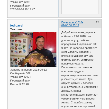
Уважение:
+289
Последний визит:
2026-05-16 10:19:47
Поделиться
2018-
12
fed-pavel
07-08 00:25:14
Участник
Доброй ночи всем, удалось
побывать 7.07.2018г. на
данном пруду, рыбалка
порадовала 4 карпика по 800-
900гр. за короткое время что
смог уделить, карасик и
плотва не давали скучать,
фото не делал, экстренно
пришлось уехать.
Порадовало, чистота как
Зарегистрирован
: 2018-05-12
всегда на пруде и
Сообщений:
362
отремонтированные мостики,
Уважение:
+2171
рыба есть, ее много. Для
Последний визит:
отдыха домики и беседки
Вчера 12:20:48
очень удобные, с мангалом и
дровами, народ
купается,отдыхает, получает
удовольствие, чего и всем
желаю. Спасибо хозяину
пруда, он вносит огромный