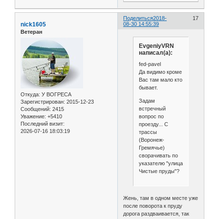
Поделиться
2018-
17
nick1605
08-30 14:55:39
Ветеран
EvgeniyVRN
написал(а):
fed-pavel
Да видимо кроме
Вас там мало кто
бывает.
Откуда:
У ВОГРЕСА
Задам
Зарегистрирован
: 2015-12-23
встречный
Сообщений:
2415
вопрос по
Уважение:
+5410
Последний визит:
проезду... С
2026-07-16 18:03:19
трассы
(Воронеж-
Гремячье)
сворачивать по
указателю "улица
Чистые пруды"?
Жень, там в одном месте уже
после поворота к пруду
дорога раздваивается, так