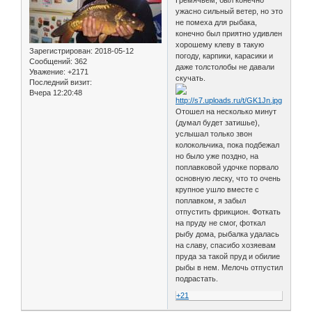
ужасно сильный ветер, но это
не помеха для рыбака,
конечно был приятно удивлен
хорошему клеву в такую
Зарегистрирован
: 2018-05-12
погоду, карпики, карасики и
Сообщений:
362
даже толстолобы не давали
Уважение:
+2171
скучать.
Последний визит:
Вчера 12:20:48
Отошел на несколько минут
(думал будет затишье),
услышал только звон
колокольчика, пока подбежал
но было уже поздно, на
поплавковой удочке порвало
основную леску, что то очень
крупное ушло вместе с
поплавком, я забыл
отпустить фрикцион. Фоткать
на пруду не смог, фоткал
рыбу дома, рыбалка удалась
на славу, спасибо хозяевам
пруда за такой пруд и обилие
рыбы в нем. Мелочь отпустил
подрастать.
+21