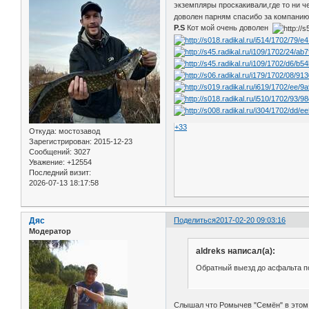
экземпляры проскакивали,где то ни ч
доволен парням спасибо за компанию
P.S
Кот мой очень доволен
+33
Откуда:
мостозавод
Зарегистрирован
: 2015-12-23
Сообщений:
3027
Уважение:
+12554
Последний визит:
2026-07-13 18:17:58
Дяс
Поделиться
2017-02-20 09:03:16
Модератор
aldreks написал(а):
Обратный выезд до асфальта п
Слышал что Ромычев "Семён" в этом 