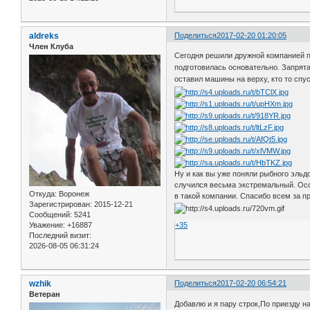
aldreks
Поделиться
2017-02-20 01:20:05
Член Клуба
Сегодня решили дружной компанией п
подготовилась основательно. Запрятал
оставил машины на верху, кто то спу
Ну и как вы уже поняли рыбного эльд
случился весьма экстремальный. Осо
Откуда:
Воронеж
в такой компании. Спасибо всем за п
Зарегистрирован
: 2015-12-21
Сообщений:
5241
Уважение:
+16887
+35
Последний визит:
2026-08-05 06:31:24
wzhik
Поделиться
2017-02-20 06:54:21
Ветеран
Добавлю и я пару строк,По приезду н