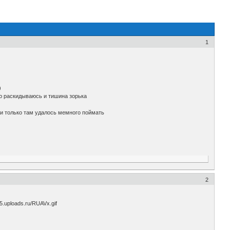
1
)
лю раскидываюсь и тишина зорька
 и только там удалось мемного поймать
2