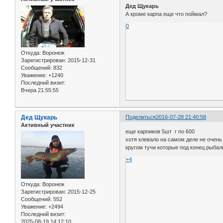
Дед Щукарь
А кроме карпа еще что поймал?
0
Откуда:
Воронеж
Зарегистрирован
: 2015-12-31
Сообщений:
832
Уважение:
+1240
Последний визит:
Вчера 21:55:55
Дед Щукарь
Поделиться
2016-07-28 21:40:58
Активный участник
еще карпиков 5шт г по 600
хотя клевало на самом деле не очень 
кругом тучи которые под конец рыбалк
+4
Откуда:
Воронеж
Зарегистрирован
: 2015-12-25
Сообщений:
552
Уважение:
+2494
Последний визит:
2025-08-19 14:12:10