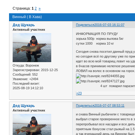
Страница:
1
2
»
Винный ( В Хава)
Дед Щукарь
Поделиться
2016-07-03 16:11:07
Активный участник
ИНФОРМАЦИЯ ПО ПРУДУ
зорька 500р норма вылова 5кг
сутки 1000 норма 10 кг
Сегодня снова посетил данный пруд уж
но сегодня всё по другому уже по пр
идет во всю мой товарищ ловит на уд
Откуда:
Воронеж
в 6часов принимаю нелегкое решение 
Зарегистрирован
: 2015-12-25
ЛОВИЛ на волос в основном на горох
Сообщений:
552
Уважение:
+2494
Последний визит:
4 шт пожарил паразитов не
2025-08-19 14:12:10
+23
Дед Щукарь
Поделиться
2016-07-07 08:53:11
Активный участник
и снава Винный рыбачили с товарище
выбрал старое проверенное место в з
перепробывал все насадки и все дип
приятным бонусом стал рыжый на 1.5
а так вчерашний день на Винном был 