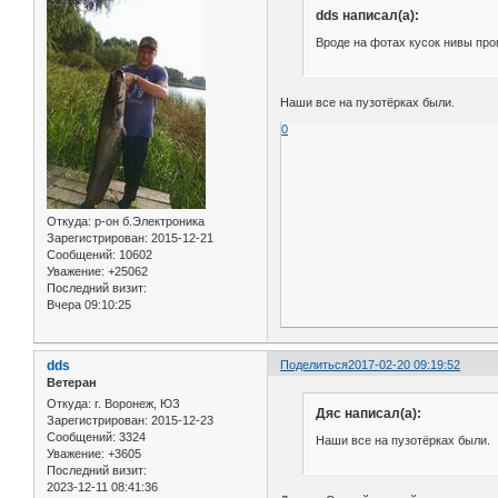
dds написал(а):
Вроде на фотах кусок нивы про
Наши все на пузотёрках были.
0
Откуда:
р-он б.Электроника
Зарегистрирован
: 2015-12-21
Сообщений:
10602
Уважение:
+25062
Последний визит:
Вчера 09:10:25
dds
Поделиться
2017-02-20 09:19:52
Ветеран
Откуда:
г. Воронеж, ЮЗ
Дяс написал(а):
Зарегистрирован
: 2015-12-23
Сообщений:
3324
Наши все на пузотёрках были.
Уважение:
+3605
Последний визит:
2023-12-11 08:41:36