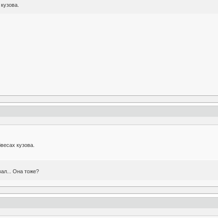
кузова.
весах кузова.
ал... Она тоже?