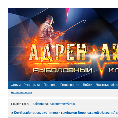
Форум
Участники
Правила
Регистрация
Войти
Частные объ
Активные темы
Привет, Гость!
Войдите
или
зарегистрируйтесь
.
»
Клуб рыболовов, охотников и грибников Воронежской области А