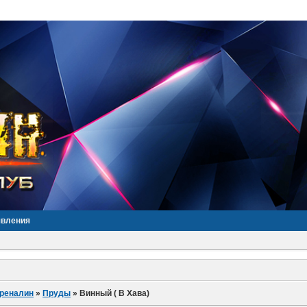
явления
дреналин
»
Пруды
»
Винный ( В Хава)