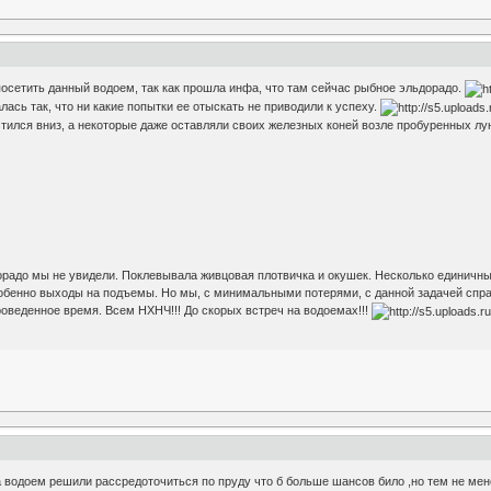
осетить данный водоем, так как прошла инфа, что там сейчас рыбное эльдорадо.
ась так, что ни какие попытки ее отыскать не приводили к успеху.
стился вниз, а некоторые даже оставляли своих железных коней возле пробуренных лу
орадо мы не увидели. Поклевывала живцовая плотвичка и окушек. Несколько единичны
бенно выходы на подъемы. Но мы, с минимальными потерями, с данной задачей справи
роведенное время. Всем НХНЧ!!! До скорых встреч на водоемах!!!
а водоем решили рассредоточиться по пруду что б больше шансов било ,но тем не мене