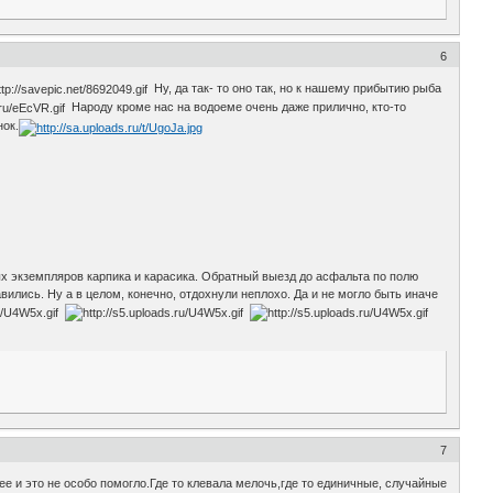
6
Ну, да так- то оно так, но к нашему прибытию рыба
Народу кроме нас на водоеме очень даже прилично, кто-то
нок.
х экземпляров карпика и карасика. Обратный выезд до асфальта по полю
лись. Ну а в целом, конечно, отдохнули неплохо. Да и не могло быть иначе
7
е и это не особо помогло.Где то клевала мелочь,где то единичные, случайные