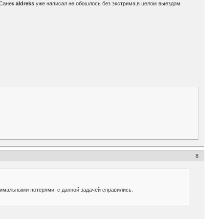
 Санек
aldreks
уже написал не обошлось без экстрима,в целом выездом
8
имальными потерями, с данной задачей справились.