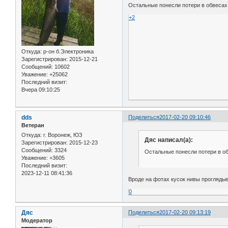
Остальные понесли потери в обвесах 
+2
Откуда:
р-он б.Электроника
Зарегистрирован
: 2015-12-21
Сообщений:
10602
Уважение:
+25062
Последний визит:
Вчера 09:10:25
dds
Поделиться
2017-02-20 09:10:46
Ветеран
Откуда:
г. Воронеж, ЮЗ
Дяс написал(а):
Зарегистрирован
: 2015-12-23
Сообщений:
3324
Остальные понесли потери в об
Уважение:
+3605
Последний визит:
2023-12-11 08:41:36
Вроде на фотах кусок нивы проглядыв
0
Дяс
Поделиться
2017-02-20 09:13:19
Модератор