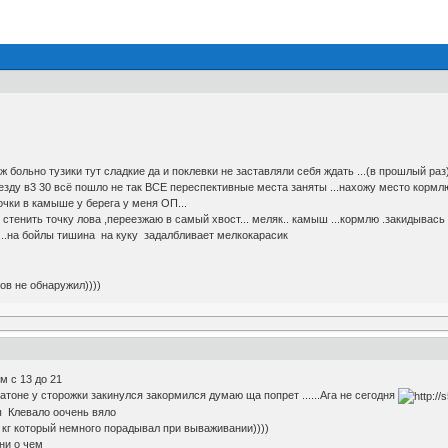
 больно тузики тут сладкие да и поклевки не заставляли себя ждать ...(в прошлый раз
иезду в3 30 всё пошло не так ВСЕ переспективные места заняты ...нахожу место корм
очки в камыше у берега у меня ОП...
стенить точку лова ,переезжаю в самый хвост... меляк.. камыш ...кормлю .закидывась
...на бойлы тишина на куку задалбливает мелкокарасик
 обнаружил))))
м с 13 до 21
атоне у сторожки закинулся закормился думаю ща попрет ......Ага не сегодня
ы Клевало оочень вяло
 кг который немного порадывал при вываживании))))
ни о чем