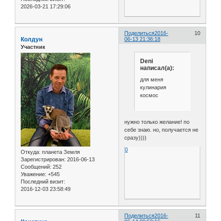
2026-03-21 17:29:06
Поделиться
2016-
10
Колдун
06-13 21:36:18
Участник
Deni
написал(а):
для меня
кулинария
космос
нужно только желание! по
себе знаю. но, получается не
сразу))))
0
Откуда:
планета Земля
Зарегистрирован
: 2016-06-13
Сообщений:
252
Уважение:
+545
Последний визит:
2016-12-03 23:58:49
Поделиться
2016-
11