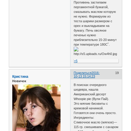
Противень застилаем
пергаментной бумагой,
смазывать маслом которую
не нужно. Формируем из
теста шарики размером с
орех и выкладываем на
бумагу. Печь овсяное
печенье нужно
приблизительно 15-20 минут
при температуре 180С˚.
+5
Поделиться
2016-
19
Кристина
10-13 15:14:23
Новичок
В поисках очередного
шедевра, нашла
Американский десерт
Whoopie pie (Вупи Пай).
Это мягкие бисквиты с
кремовой начинкой.
Готовятся они очень просто.
Ингредиенты:
Сливочное масло (мягкое)—
115 гр. смешиваем с сахаром