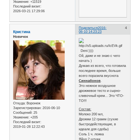
Уважение:
+11519
Последний визит:
2026-03-21 17:29:06
Поделиться
2016-
4
Кристина
06-10 14:23:23
Новичок
Deni ))))
Ой, даже и не знаю с чего
начать )
Думаю из всего, что готовила
последнее время, больше
всего поразила вкуснота
Синнабонов
.
Это нежное воздушное
дрожжевое тесто и сырно-
сливочный крем... Это ЧТО-
ТО!!!
Откуда:
Воронеж
Зарегистрирован
: 2016-06-10
Состав:
Сообщений:
25
Молоко 200 мл,
Уважение:
+205
Дрожжи 12 грамм (сухие
Последний визит:
быстродействующие, в
2019-01-28 12:22:43
идеале для сдобы)
Соль 1 ч. ложка
Яйцо 2 штуки