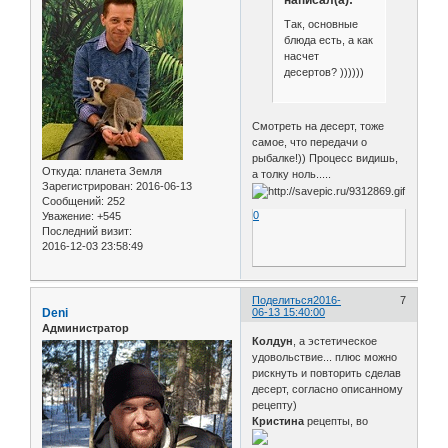
написал(а):
Так, основные
блюда есть, а как
насчет
десертов? ))))))
Смотреть на десерт, тоже
самое, что передачи о
рыбалке!)) Процесс видишь,
Откуда:
планета Земля
а толку ноль.....
Зарегистрирован
: 2016-06-13
Сообщений:
252
0
Уважение:
+545
Последний визит:
2016-12-03 23:58:49
Поделиться
2016-
7
Deni
06-13 15:40:00
Администратор
Колдун
, а эстетическое
удовольствие... плюс можно
рискнуть и повторить сделав
десерт, согласно описанному
рецепту)
Кристина
рецепты, во