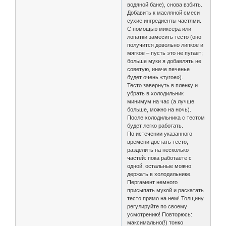
водяной бане), снова взбить.
Добавить к масляной смеси
сухие ингредиенты частями.
С помощью миксера или
лопатки замесить тесто (оно
получится довольно липкое и
мягкое – пусть это не пугает;
больше муки я добавлять не
советую, иначе печенье
будет очень «тугое»).
Тесто завернуть в пленку и
убрать в холодильник
минимум на час (а лучше
больше, можно на ночь).
После холодильника с тестом
будет легко работать.
По истечении указанного
времени достать тесто,
разделить на несколько
частей: пока работаете с
одной, остальные можно
держать в холодильнике.
Пергамент немного
присыпать мукой и раскатать
тесто прямо на нем! Толщину
регулируйте по своему
усмотрению! Повторюсь:
максимально(!) тонко