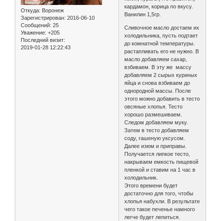
кардамон, корица по вкусу.
Откуда:
Воронеж
Ванилин 1,5гр.
Зарегистрирован
: 2016-06-10
Сообщений:
25
Сливочное масло достаем их
Уважение:
+205
холодильника, пусть подтает
Последний визит:
до комнатной температуры.
2019-01-28 12:22:43
растапливать его не нужно. В
масло добавляем сахар,
взбиваем. В эту же массу
добавляем 2 сырых куриных
яйца и снова взбиваем до
однородной массы. После
этого можно добавить в тесто
овсяные хлопья. Тесто
хорошо размешиваем.
Следом добавляем муку.
Затем в тесто добавляем
соду, гашеную уксусом.
Далее изюм и приправы.
Получается липкое тесто,
накрываем емкость пищевой
пленкой и ставим на 1 час в
холодильник.
Этого времени будет
достаточно для того, чтобы
хлопья набухли. В результате
чего такое печенье намного
легче будет лепиться.