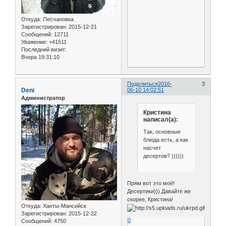
Откуда:
Песчановка
Зарегистрирован
: 2015-12-21
Сообщений:
12711
Уважение:
+41511
Последний визит:
Вчера 19:31:10
Поделиться
2016-
3
Deni
06-10 14:02:51
Администратор
Кристина
написал(а):
Так, основные
блюда есть, а как
насчет
десертов? ))))))
Прям вот это моё!
Десертики))) Давайте же
скорее, Кристина!
Откуда:
Ханты-Мансийск
Зарегистрирован
: 2015-12-22
0
Сообщений:
4750