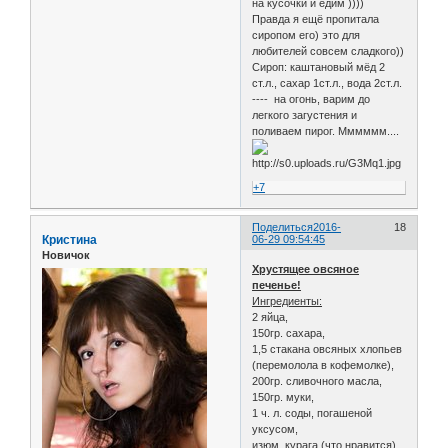
на кусочки и едим ))))
Правда я ещё пропитала
сиропом его) это для
любителей совсем сладкого))
Сироп: каштановый мёд 2
ст.л., сахар 1ст.л., вода 2ст.л.
---- на огонь, варим до
легкого загустения и
поливаем пирог. Мммммм....
+7
Поделиться
2016-
18
Кристина
06-29 09:54:45
Новичок
Хрустящее овсяное
печенье!
Ингредиенты:
2 яйца,
150гр. сахара,
1,5 стакана овсяных хлопьев
(перемолола в кофемолке),
200гр. сливочного масла,
150гр. муки,
1 ч. л. соды, погашеной
уксусом,
изюм, курага (что нравится)