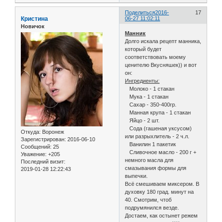
Поделиться
2016-
17
Кристина
06-27 11:02:11
Новичок
Манник
Долго искала рецепт манника,
который будет
соответствовать моему
ценителю Вкусняшек)) и вот
он:
Ингредиенты:
Молоко - 1 стакан
Мука - 1 стакан
Сахар - 350-400гр.
Манная крупа - 1 стакан
Яйцо - 2 шт.
Сода (гашеная уксусом)
Откуда:
Воронеж
или разрыхлитель - 2 ч.л.
Зарегистрирован
: 2016-06-10
Ванилин 1 пакетик
Сообщений:
25
Сливочное масло - 200 г +
Уважение:
+205
немного масла для
Последний визит:
смазывания формы для
2019-01-28 12:22:43
выпечки.
Всё смешиваем миксером. В
духовку 180 град. минут на
40. Смотрим, чтоб
подрумянился везде.
Достаем, как остынет режем