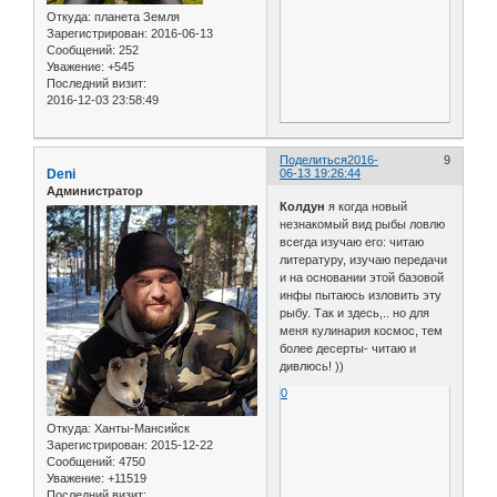
Откуда:
планета Земля
Зарегистрирован
: 2016-06-13
Сообщений:
252
Уважение:
+545
Последний визит:
2016-12-03 23:58:49
Поделиться
2016-
9
Deni
06-13 19:26:44
Администратор
Колдун
я когда новый
незнакомый вид рыбы ловлю
всегда изучаю его: читаю
литературу, изучаю передачи
и на основании этой базовой
инфы пытаюсь изловить эту
рыбу. Так и здесь,.. но для
меня кулинария космос, тем
более десерты- читаю и
дивлюсь! ))
0
Откуда:
Ханты-Мансийск
Зарегистрирован
: 2015-12-22
Сообщений:
4750
Уважение:
+11519
Последний визит: