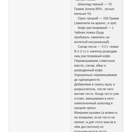
Шоколад черный — 70
Грамм (взяла 80%...лучше
меньше %)
Орех грецкий — 150 Грамм
(заменила на арахис, и зря)
Кофе растворимый — 1
Чайная ложка (буду
пробовать заменить на
молотый натуральный)
Сахар песок — 3 Ст. ложки
В 1-2 ст.л. кипятка разводим
наш растворимый кофе.
Перемешиваем сливочное
масло, сахар, яйцо и
разведенный кофе.
Хорошенько перемешиваем
до однородности.
Добавляем в смесь муку и
разрыхлитель, после чего
месим тесто. Когда тесто уже
готово, вмешиваем в него
измельченный шоколад и
грецкие орехи.
Мокрыми руками (а можно и
не мокрыми, если тесто не
липнет, а для этого масла в
нём достаточно) из
получившегося теста