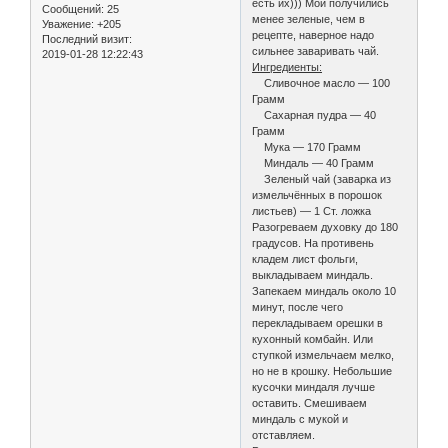
есть их))) Мои получились
Сообщений:
25
менее зеленые, чем в
Уважение:
+205
рецепте, наверное надо
Последний визит:
сильнее заваривать чай.
2019-01-28 12:22:43
Ингредиенты:
Сливочное масло — 100
Грамм
Сахарная пудра — 40
Грамм
Мука — 170 Грамм
Миндаль — 40 Грамм
Зеленый чай (заварка из
измельчённых в порошок
листьев) — 1 Ст. ложка
Разогреваем духовку до 180
градусов. На противень
кладем лист фольги,
выкладываем миндаль.
Запекаем миндаль около 10
минут, после чего
перекладываем орешки в
кухонный комбайн. Или
ступкой измельчаем мелко,
но не в крошку. Небольшие
кусочки миндаля лучше
оставить. Смешиваем
миндаль с мукой и
отставляем.