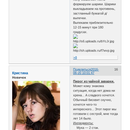
формируем шарики. Шарики
выкладываем на противень,
застланный бумагой д/
выпечки.
Выпекаем приблизительно
12-15 минут при 180
градусах.
+8
Поделиться
2016-
16
Кристина
06-20 10:01:47
Новичок
Пирог из чайной заварки.
Может кому знакома
ситуация, когда нет дома ни
хрена... А сладкого хочется.
Обычный бисквит скучно,
хочется чего-то
интересного... Этот пирог мы
готовили с сестрой, мне тогда
лет 14 было.
Ингредиенты:
Мука — 2 стак.