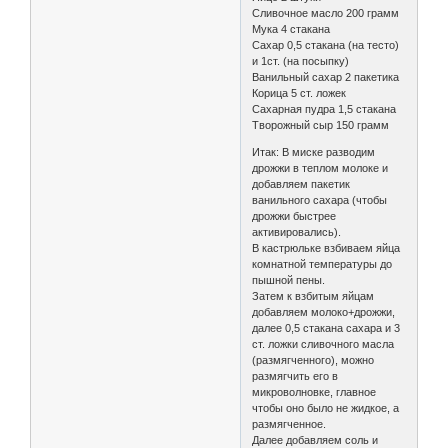
Сливочное масло 200 грамм
Мука 4 стакана
Сахар 0,5 стакана (на тесто)
и 1ст. (на посыпку)
Ванильный сахар 2 пакетика
Корица 5 ст. ложек
Сахарная пудра 1,5 стакана
Творожный сыр 150 грамм
Итак: В миске разводим
дрожжи в теплом молоке и
добавляем пакетик
ванильного сахара (чтобы
дрожжи быстрее
активировались).
В кастрюльке взбиваем яйца
комнатной температуры до
пышной пены.
Затем к взбитым яйцам
добавляем молоко+дрожжи,
далее 0,5 стакана сахара и 3
ст. ложки сливочного масла
(размягченного), можно
размягчить его в
микроволновке, главное
чтобы оно было не жидкое, а
размягченное.
Далее добавляем соль и