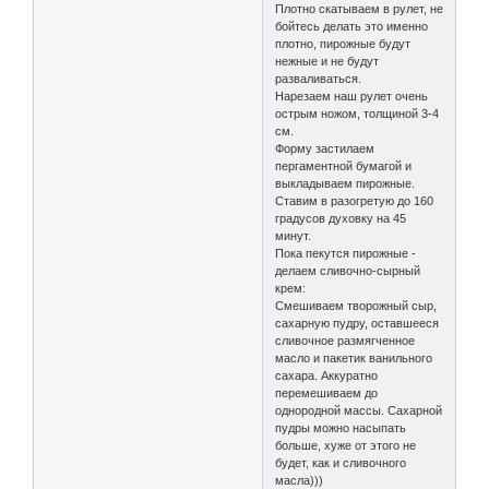
Плотно скатываем в рулет, не
бойтесь делать это именно
плотно, пирожные будут
нежные и не будут
разваливаться.
Нарезаем наш рулет очень
острым ножом, толщиной 3-4
см.
Форму застилаем
пергаментной бумагой и
выкладываем пирожные.
Ставим в разогретую до 160
градусов духовку на 45
минут.
Пока пекутся пирожные -
делаем сливочно-сырный
крем:
Смешиваем творожный сыр,
сахарную пудру, оставшееся
сливочное размягченное
масло и пакетик ванильного
сахара. Аккуратно
перемешиваем до
однородной массы. Сахарной
пудры можно насыпать
больше, хуже от этого не
будет, как и сливочного
масла)))