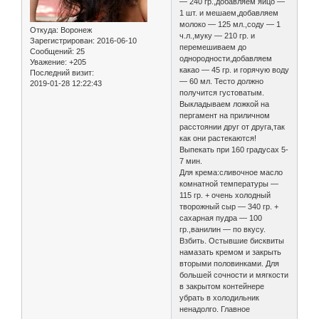
— 240 гр.,добавляем яйцо —
1 шт. и мешаем,добавляем
молоко — 125 мл.,соду — 1
Откуда:
Воронеж
ч.л.,муку — 210 гр. и
Зарегистрирован
: 2016-06-10
перемешиваем до
Сообщений:
25
однородности,добавляем
Уважение:
+205
какао — 45 гр. и горячую воду
Последний визит:
— 60 мл. Тесто должно
2019-01-28 12:22:43
получится густоватым.
Выкладываем ложкой на
пергамент на приличном
расстоянии друг от друга,так
как они растекаются!
Выпекать при 160 градусах 5-
7 мин.
Для крема:сливочное масло
комнатной температуры —
115 гр. + очень холодный
творожный сыр — 340 гр. +
сахарная пудра — 100
гр.,ванилин — по вкусу.
Взбить. Остывшие бисквиты
намазать кремом и закрыть
вторыми половинками. Для
большей сочности и мягкости
в закрытом контейнере
убрать в холодильник
ненадолго. Главное