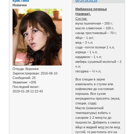
Кристина
06-14 09:59:16
Новичок
Имбирное печенье
(пряник).
Состав:
мука пшеничная – 200 г;
масло сливочное – 100 г;
сахар тростниковый – 70 г;
яйцо – 1 шт;
мед – 3 ч.л;
сода –почти полная 1 ч.л;
корица – 1 ч.л;
кардамон – 1 ч.л;
имбирь сушеный молотый – 2
ч.л;
Откуда:
Воронеж
гвоздика – ½ ч.л;
Зарегистрирован
: 2016-06-10
Сообщений:
25
Все специи в зерне
Уважение:
+205
измельчить в ступке или
Последний визит:
кофемолке до состояния
2019-01-28 12:22:43
порошка. Все сухие
ингредиенты просеять (мука,
специи, сода).
Масло (комнатной
температуры) взбить с
сахаром 1-2 минуты до
пышности. Добавить к смеси
яйцо и жидкий мед (если мед
густой, то растопить его на