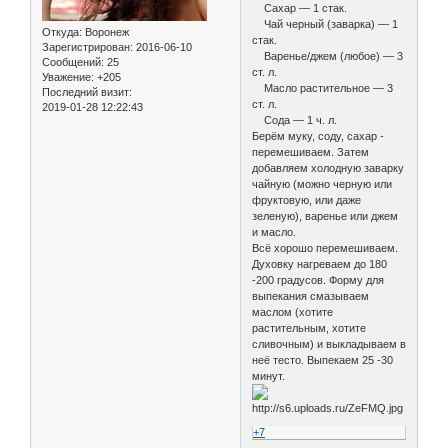
Сахар — 1 стак.
Чай черный (заварка) — 1
Откуда:
Воронеж
стак.
Зарегистрирован
: 2016-06-10
Варенье/джем (любое) — 3
Сообщений:
25
ст. л.
Уважение:
+205
Масло растительное — 3
Последний визит:
ст. л.
2019-01-28 12:22:43
Сода — 1 ч. л.
Берём муку, соду, сахар -
перемешиваем. Затем
добавляем холодную заварку
чайную (можно чeрную или
фруктовую, или даже
зелeную), варенье или джем
и масло.
Всё хорошо перемешиваем.
Духовку нагреваем до 180
-200 градусов. Форму для
выпекания смазываем
маслом (хотите
растительным, хотите
сливочным) и выкладываем в
неё тесто. Выпекаем 25 -30
минут.
+7