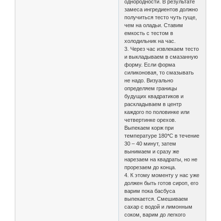
однородности. В результате
замеса ингредиентов должно
получиться тесто чуть гуще,
чем на оладьи. Ставим
емкость с тестом в
холодильник на час.
3. Через час извлекаем тесто
и выкладываем в смазанную
форму. Если форма
силиконовая, то смазывать
не надо. Визуально
определяем границы
будущих квадратиков и
раскладываем в центр
каждого по половинке или
четвертинке орехов.
Выпекаем корж при
температуре 180*С в течение
30 – 40 минут, затем
вынимаем и сразу же
нарезаем на квадраты, но не
прорезаем до конца.
4. К этому моменту у нас уже
должен быть готов сироп, его
варим пока басбуса
выпекается. Смешиваем
сахар с водой и лимонным
соком, варим до легкого