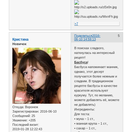
+7
Поделиться
2016-
5
Кристина
06-10 14:59:13
Новичок
В поисках сладкого,
наткнулась на интересный
рецепт!
Басбуса
!
Басбуса напоминает манник,
однако, этот десерт
получается более нежным и
сладким. В традиционном
рецепте басбусы в качестве
красителя используют
куркуму. Тут, по желанию,
можете добавлять её, можете
не добавлять)
Откуда:
Воронеж
Ингредиенты:
Зарегистрирован
: 2016-06-10
Для теста:
Сообщений:
25
• мука – 1 ст.,
Уважение:
+205
• манная крупа – 1 ст.,
Последний визит:
• сахар – 1 ст.,
2019-01-28 12:22:43