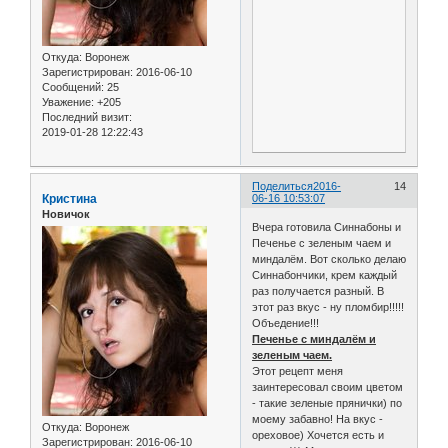
Откуда:
Воронеж
Зарегистрирован
: 2016-06-10
Сообщений:
25
Уважение:
+205
Последний визит:
2019-01-28 12:22:43
Поделиться
2016-
14
Кристина
06-16 10:53:07
Новичок
Вчера готовила Синнабоны и
Печенье с зеленым чаем и
миндалём. Вот сколько делаю
Синнабончики, крем каждый
раз получается разный. В
этот раз вкус - ну пломбир!!!!!
Объедение!!!
Печенье с миндалём и
зеленым чаем.
Этот рецепт меня
заинтересовал своим цветом
- такие зеленые прянички) по
моему забавно! На вкус -
Откуда:
Воронеж
ореховое) Хочется есть и
Зарегистрирован
: 2016-06-10