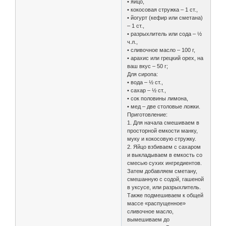
• яйцо,
• кокосовая стружка – 1 ст.,
• йогурт (кефир или сметана)
– 1 ст.,
• разрыхлитель или сода – ½
ч.л.,
• сливочное масло – 100 г,
• арахис или грецкий орех, на
ваш вкус – 50 г;
Для сиропа:
• вода – ½ ст.,
• сахар – ½ ст.,
• сок половины лимона,
• мед – две столовые ложки.
Приготовление:
1. Для начала смешиваем в
просторной емкости манку,
муку и кокосовую стружку.
2. Яйцо взбиваем с сахаром
и выкладываем в емкость со
смесью сухих ингредиентов.
Затем добавляем сметану,
смешанную с содой, гашеной
в уксусе, или разрыхлитель.
Также подмешиваем к общей
массе «распущенное»
сливочное масло,
вымешиваем до