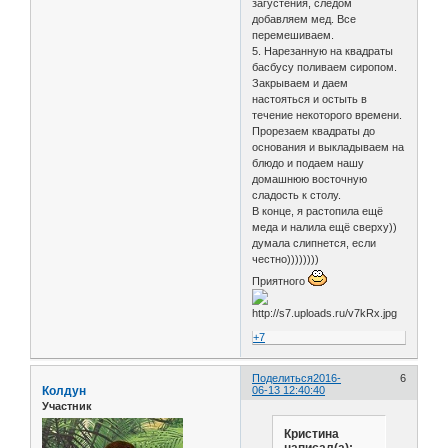
загустения, следом
добавляем мед. Все
перемешиваем.
5. Нарезанную на квадраты
басбусу поливаем сиропом.
Закрываем и даем
настояться и остыть в
течение некоторого времени.
Прорезаем квадраты до
основания и выкладываем на
блюдо и подаем нашу
домашнюю восточную
сладость к столу.
В конце, я растопила ещё
меда и налила ещё сверху))
думала слипнется, если
честно))))))))
Приятного
+7
Поделиться
2016-
6
Колдун
06-13 12:40:40
Участник
Кристина