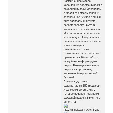
Размягченное масло
хорошенько перемешиваем с
сахарной пудрой. Добавляем
в масляную смесь заварку
зеленого чая (измельченный
лист заливаем кипятком,
делаем заварку крутую),
хорошенько перемешиваем.
Масса должна окраситься в
зеленый цвет. Подсыпаем к
нашей зеленой массе смесь
муки и миндаля.
Замешиваем тесто.
Получившееся тесто делим
примерно на 16 частей, из
каждой части формируем
шарик. Выкладываем наши
шарики на противень,
застланный пергаментной
бумагой.
Ставим в духовку,
разогретую до 180 градусов,
и запекаем 20-25 минут.
Готовое печенье посыпаем
сахарной пудрой. Приятного
аппетита!