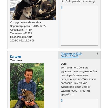
0
Откуда:
Ханты-Мансийск
Зарегистрирован
: 2015-12-22
Сообщений:
4750
Уважение:
+11519
Последний визит:
2026-03-21 17:29:06
Поделиться
2016-
8
Колдун
06-13 16:08:06
Участник
Deni
вот ты от чего больше
удовольствие получаешь? от
самой рыбалки или от
передачи про неё?)) и зачем
повторять кем то уже
сделанное, если можно
сделать своё и угостить
друзей?)))
0