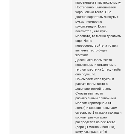
просеиваем в кастрюлю муку.
Постепенно. Вымешиваем
хорошенько тесто. Оно
должно перестать липнуть к
рукам, нежное по
консистенции. Если
покажется , что муки
маловато, то можно добавить
еще. Но не
переусердствуйте, а то при
выпечке тесто будет
жестким.
Далее накрываем тесто
полотенцем и оставляем в
теплом месте на 1 час, чтобы
оно подошло.
Присыпаем стол мукой и
раскатываем тесто в
довольно тонкий пласт.
Смазываем тесто
размягченным сливочным
маслом (примерно 3 ст.
ложки) и хорошо посыпаем
смесью из 1 стакана сахара и
корицы, равномерно
распределяя на все тесто.
(Корицы можно и больше,
кому как нравится)))