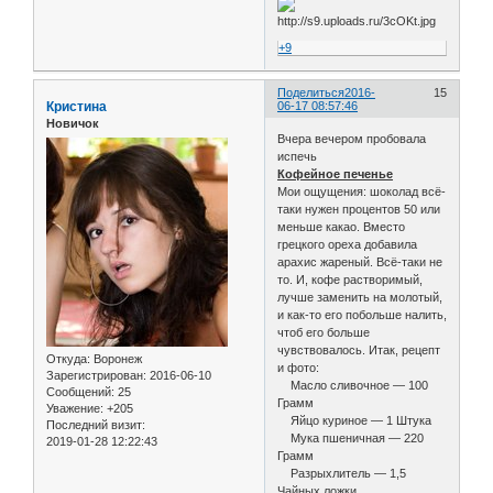
+9
Поделиться
2016-
15
Кристина
06-17 08:57:46
Новичок
Вчера вечером пробовала
испечь
Кофейное печенье
Мои ощущения: шоколад всё-
таки нужен процентов 50 или
меньше какао. Вместо
грецкого ореха добавила
арахис жареный. Всё-таки не
то. И, кофе растворимый,
лучше заменить на молотый,
и как-то его побольше налить,
чтоб его больше
чувствовалось. Итак, рецепт
Откуда:
Воронеж
и фото:
Зарегистрирован
: 2016-06-10
Масло сливочное — 100
Сообщений:
25
Грамм
Уважение:
+205
Яйцо куриное — 1 Штука
Последний визит:
Мука пшеничная — 220
2019-01-28 12:22:43
Грамм
Разрыхлитель — 1,5
Чайных ложки