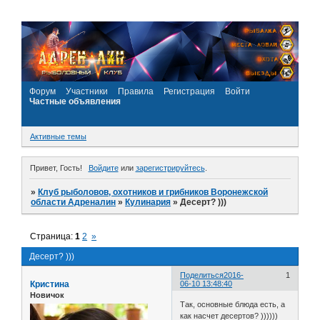
Форум
Участники
Правила
Регистрация
Войти
Частные объявления
Активные темы
Привет, Гость!
Войдите
или
зарегистрируйтесь
.
»
Клуб рыболовов, охотников и грибников Воронежской
области Адреналин
»
Кулинария
»
Десерт? )))
Страница:
1
2
»
Десерт? )))
Поделиться
2016-
1
Кристина
06-10 13:48:40
Новичок
Так, основные блюда есть, а
как насчет десертов? ))))))