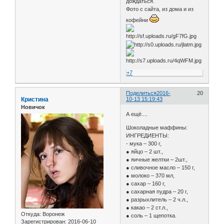
дождаться.
Фото с сайта, из дома и из
кофейни
+7
Поделиться
2016-
20
Кристина
10-13 15:19:43
Новичок
А ещё....
Шоколадные маффины:
ИНГРЕДИЕНТЫ:
- мука – 300 г,
● яйцо – 2 шт.,
● яичные желтки – 2шт.,
● сливочное масло – 150 г,
● молоко – 370 мл,
● сахар – 160 г,
● сахарная пудра – 20 г,
● разрыхлитель – 2 ч.л.,
● какао – 2 ст.л.,
Откуда:
Воронеж
● соль – 1 щепотка.
Зарегистрирован
: 2016-06-10