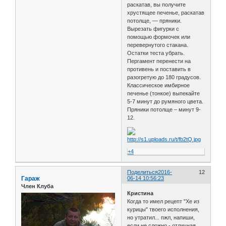
раскатав, вы получите
хрустящее печенье, раскатав
потолще, — пряники.
Вырезать фигурки с
помощью формочек или
перевернутого стакана.
Остатки теста убрать.
Пергамент перенести на
противень и поставить в
разогретую до 180 градусов.
Классическое имбирное
печенье (тонкое) выпекайте
5-7 минут до румяного цвета.
Пряники потолще – минут 9-
12.
+4
Поделиться
2016-
12
Гараж
06-14 10:56:23
Член Клуба
Кристина
Когда то имел рецепт "Хе из
курицы" твоего исполнения,
но утратил... пжл, напиши,
если не сложно - отличная