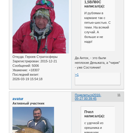
1,5ВЛ80С
написал(а):
И рублями в
кармане так с
пятью-шестью. С
теми. На всякий
случай. А
больше и не
надо!
Откуда:
Героев Стратосферы
Да Антох, - это были
Зарегистрирован
: 2015-12-21
неплохие Деньжата, а "чирик"
Сообщений:
5006
- уже Состояние!
Уважение:
+18307
+1
Последний визит:
2026-03-19 15:54:18
Поделиться
2016-
11
avatur
05-27 00:39:45
Активный участник
Пчел
написал(а):
с удочкой из
орешника и
мякишем