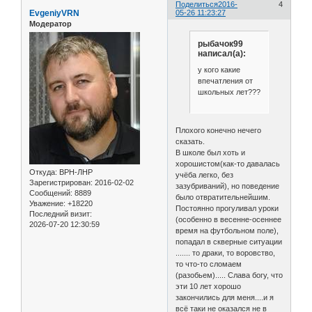
Поделиться
2016-
4
EvgeniyVRN
05-26 11:23:27
Модератор
рыбачок99
написал(а):
у кого какие
впечатления от
школьных лет???
Плохого конечно нечего
сказать.
В школе был хоть и
хорошистом(как-то давалась
Откуда:
ВРН-ЛНР
учёба легко, без
Зарегистрирован
: 2016-02-02
зазубриваний), но поведение
Сообщений:
8889
было отвратительнейшим.
Уважение:
+18220
Постоянно прогуливал уроки
Последний визит:
(особенно в весенне-осеннее
2026-07-20 12:30:59
время на футбольном поле),
попадал в скверные ситуации
....... то драки, то воровство,
то что-то сломаем
(разобьем)..... Слава богу, что
эти 10 лет хорошо
закончились для меня....и я
всё таки не оказался не в