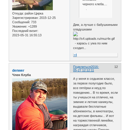
черного хлеба....
.
Откуда:
район Цирка
Зарегистрирован
: 2015-12-25
Сообщений:
733
Дим, а лучше с бабушкиными
Уважение:
+1289
оладушками
Последний визит:
2023-05-31 16:55:13
- карась с ума по ним
сходил...
+4
Поделиться
2016-
12
denwer
05-27 12:12:11
Член Клуба
А у меня в седьмом классе,
за первое полугодие было,
все пятёрки и неуд по
поведению... В то время, если
ты учишься на отлично, на
зимние и летние каникулы,
выдавали бесплатные
абонементы, в кинотеатры,
на детские фильмы... И вот
на торжественной линейки,
награждая отличников,
директор школы Пароло