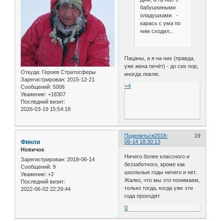
бабушкиными
оладушками -
карась с ума по
ним сходил...
Пацаны, а я на них (правда,
уже жена печёт) - до сих пор,
Откуда:
Героев Стратосферы
иногда ловлю.
Зарегистрирован
: 2015-12-21
+4
Сообщений:
5006
Уважение:
+18307
Последний визит:
2026-03-19 15:54:18
Поделиться
2018-
19
Финли
06-14 18:30:13
Новичок
Ничего более классного и
Зарегистрирован
: 2018-06-14
беззаботного, кроме как
Сообщений:
9
школьные годы ничего и нет.
Уважение:
+2
Жалко, что мы это понимаем,
Последний визит:
только тогда, когда уже эти
2022-06-02 22:29:44
года проходят.
0