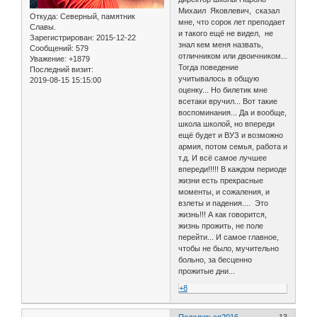
Михаил Яковлевич, сказал
Откуда:
Северный, памятник
мне, что сорок лет преподает
Славы.
и такого ещё не видел, не
Зарегистрирован
: 2015-12-22
знал кем меня назвать,
Сообщений:
579
отличником или двоичником...
Уважение:
+1879
Тогда поведение
Последний визит:
учитывалось в общую
2019-08-15 15:15:00
оценку... Но билетик мне
всетаки вручил... Вот такие
воспоминания... Да и вообще,
школа школой, но впереди
ещё будет и ВУЗ и возможно
армия, потом семья, работа и
т.д. И всё самое лучшее
впереди!!!!! В каждом периоде
жизни есть прекрасные
моменты, и сожаления, и
взлеты и падения.... Это
жизнь!!! А как говорится,
жизнь прожить, не поле
перейти... И самое главное,
чтобы не было, мучительно
больно, за бесценно
прожитые дни...
+8