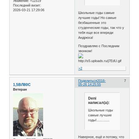
Уважение:
+11519
Последний визит:
2026-03-21 17:29:06
Школьные годы самые
лучшие годы! Но самые
безбашенные это
студенческие годы, так что у
тебя еще все впереди
Андрюха!
Поздравляю с Последним
звонком!
+2
Поделиться
2016-
7
1,5ВЛ80С
05-26 14:25:55
Ветеран
Deni
написал(а):
Школьные годы
самые лучшие
годы!..............
Наверное, ещё и потому, что