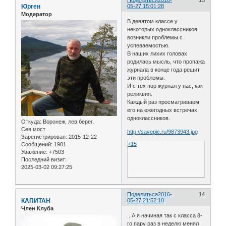
Поделиться
2016-
13
Юрген
05-27 15:01:28
Модератор
В девятом классе у
некоторых одноклассников
возникли проблемы с
успеваемостью.
В наших лихих головах
родилась мысль, что пропажа
журнала в конце года решит
эти проблемы.
И с тех пор журнал у нас, как
реликвия.
Каждый раз просматриваем
его на ежегодных встречах
одноклассников.
Откуда:
Воронеж, лев.берег,
Сев.мост
http://savepic.ru/9873943.jpg
Зарегистрирован
: 2015-12-22
+15
Сообщений:
1901
Уважение:
+7503
Последний визит:
2025-03-02 09:27:25
Поделиться
2016-
14
КАПИТАН
05-27 21:52:10
Член Клуба
...А я начиная так с класса 8-
го пару раз в неделю менял