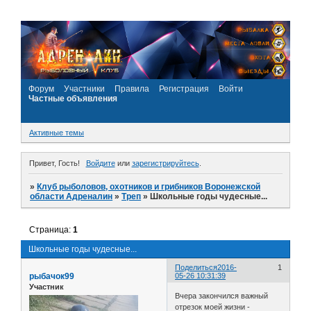
Форум
Участники
Правила
Регистрация
Войти
Частные объявления
Активные темы
Привет, Гость!
Войдите
или
зарегистрируйтесь
.
»
Клуб рыболовов, охотников и грибников Воронежской
области Адреналин
»
Треп
»
Школьные годы чудесные...
Страница:
1
Школьные годы чудесные...
Поделиться
2016-
1
рыбачок99
05-26 10:31:39
Участник
Вчера закончился важный
отрезок моей жизни -