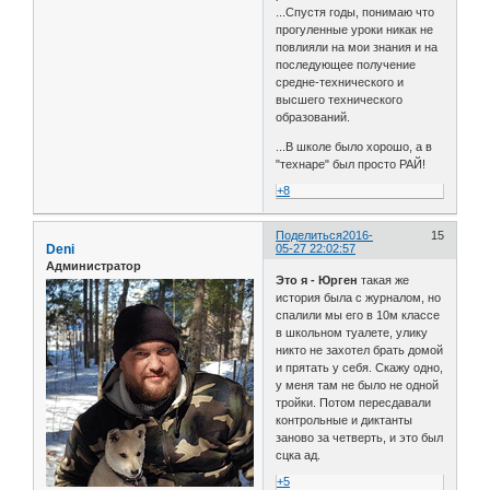
...Спустя годы, понимаю что
прогуленные уроки никак не
повлияли на мои знания и на
последующее получение
средне-технического и
высшего технического
образований.
...В школе было хорошо, а в
"технаре" был просто РАЙ!
+8
Поделиться
2016-
15
Deni
05-27 22:02:57
Администратор
Это я - Юрген
такая же
история была с журналом, но
спалили мы его в 10м классе
в школьном туалете, улику
никто не захотел брать домой
и прятать у себя. Скажу одно,
у меня там не было не одной
тройки. Потом пересдавали
контрольные и диктанты
заново за четверть, и это был
сцка ад.
+5