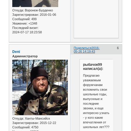
Откуда:
Воронеж-Бурденко
Зарегистрирован
: 2016-01-06
Сообщений:
499
Уважение:
+1348
Последний визит:
2024-07-17 18:23:58
Поделиться
2016-
6
Deni
05-26 14:19:43
Администратор
рыбачок99
написал(а):
Предлагаю
уважаемым
форумчанам
вспомнить свои
школьные годы,
выпускные и
последние
звонки, и еще
интересно узнать
- у кого какие
Откуда:
Ханты-Мансийск
впечатления от
Зарегистрирован
: 2015-12-22
школьных лет???
Сообщений:
4750