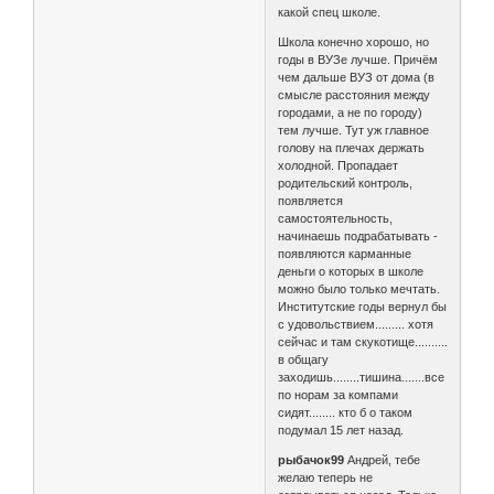
какой спец школе.
Школа конечно хорошо, но
годы в ВУЗе лучше. Причём
чем дальше ВУЗ от дома (в
смысле расстояния между
городами, а не по городу)
тем лучше. Тут уж главное
голову на плечах держать
холодной. Пропадает
родительский контроль,
появляется
самостоятельность,
начинаешь подрабатывать -
появляются карманные
деньги о которых в школе
можно было только мечтать.
Институтские годы вернул бы
с удовольствием......... хотя
сейчас и там скукотище..........
в общагу
заходишь........тишина.......все
по норам за компами
сидят........ кто б о таком
подумал 15 лет назад.
рыбачок99
Андрей, тебе
желаю теперь не