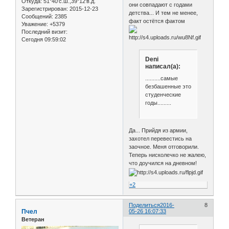
Откуда:
51°40′с.ш.,39°12'в.д.
они совпадают с годами
Зарегистрирован
: 2015-12-23
детства... И тем не менее,
Сообщений:
2385
факт остётся фактом
Уважение:
+5379
Последний визит:
Сегодня 09:59:02
Deni
написал(а):
..........самые
безбашенные это
студенческие
годы.........
Да... Прийдя из армии,
захотел перевестись на
заочное. Меня отговорили.
Теперь нисколечко не жалею,
что доучился на дневном!
+2
Поделиться
2016-
8
Пчел
05-26 16:07:33
Ветеран