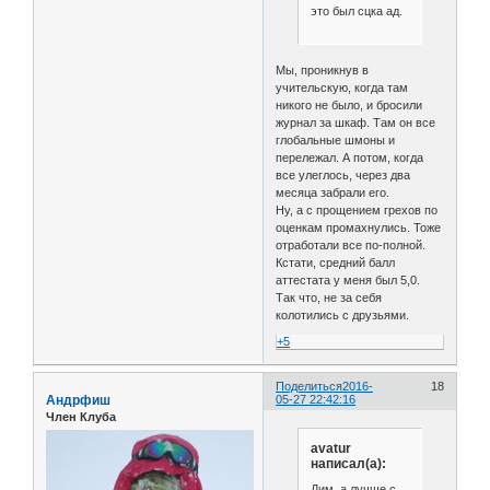
это был сцка ад.
Мы, проникнув в
учительскую, когда там
никого не было, и бросили
журнал за шкаф. Там он все
глобальные шмоны и
перележал. А потом, когда
все улеглось, через два
месяца забрали его.
Ну, а с прощением грехов по
оценкам промахнулись. Тоже
отработали все по-полной.
Кстати, средний балл
аттестата у меня был 5,0.
Так что, не за себя
колотились с друзьями.
+5
Поделиться
2016-
18
Андрфиш
05-27 22:42:16
Член Клуба
avatur
написал(а):
Дим, а лучше с