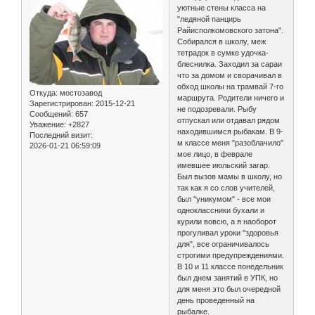
уютные стены класса на
"ледяной панцирь
Райисполкомовского затона".
Собирался в школу, меж
тетрадок в сумке удочка-
блеснилка. Заходил за сараи
что за домом и сворачивал в
обход школы на трамвай 7-го
Откуда:
мостозавод
маршрута. Родители ничего и
Зарегистрирован
: 2015-12-21
не подозревали. Рыбу
Сообщений:
657
отпускал или отдавал рядом
Уважение:
+2827
находившимся рыбакам. В 9-
Последний визит:
м классе меня "разоблачило"
2026-01-21 06:59:09
мое лицо, в феврале
имевшее июльский загар.
Был вызов мамы в школу, но
так как я со слов учителей,
был "уникумом" - все мои
одноклассники бухали и
курили вовсю, а я наоборот
прогуливал уроки "здоровья
для", все ограничивалось
строгими предупреждениями.
В 10 и 11 классе понедельник
был днем занятий в УПК, но
для меня это был очередной
день проведенный на
рыбалке.