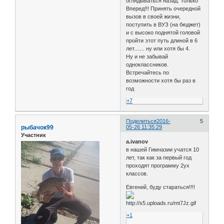
оглядываться назад. Только
Вперед!!! Принять очередной
вызов в своей жизни,
поступить в ВУЗ (на бюджет)
и с высоко поднятой головой
пройти этот путь длиной в 6
лет....... ну или хотя бы 4.
Ну и не забывай
одноклассников.
Встречайтесь по
возможности хотя бы раз в
год
+7
Поделиться
2016-
5
рыбачок99
05-26 11:35:29
Участник
a.ivanov
в нашей Гимназии учатся 10
лет, так как за первый год
проходят программу 2ух
классов.
Евгений, буду стараться!!!!
+1