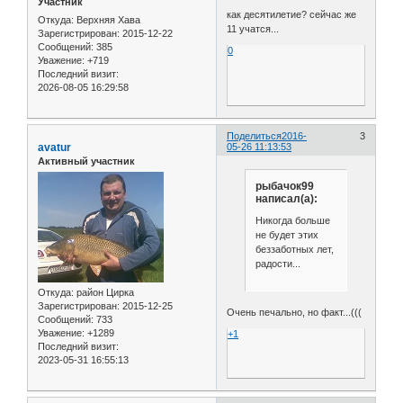
Участник
как десятилетие? сейчас же
Откуда:
Верхняя Хава
11 учатся...
Зарегистрирован
: 2015-12-22
Сообщений:
385
0
Уважение:
+719
Последний визит:
2026-08-05 16:29:58
Поделиться
2016-
3
avatur
05-26 11:13:53
Активный участник
рыбачок99
написал(а):
Никогда больше
не будет этих
беззаботных лет,
радости...
Откуда:
район Цирка
Зарегистрирован
: 2015-12-25
Очень печально, но факт...(((
Сообщений:
733
Уважение:
+1289
+1
Последний визит:
2023-05-31 16:55:13