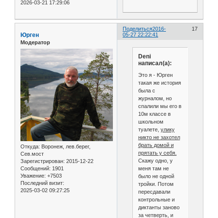
2026-03-21 17:29:06
Поделиться
2016-
17
Юрген
05-27 22:22:41
Модератор
Deni
написал(а):
Это я - Юрген
такая же история
была с
журналом, но
спалили мы его в
10м классе в
школьном
туалете,
улику
никто не захотел
брать домой и
Откуда:
Воронеж, лев.берег,
прятать у себя.
Сев.мост
Скажу одно, у
Зарегистрирован
: 2015-12-22
меня там не
Сообщений:
1901
Уважение:
+7503
было не одной
Последний визит:
тройки. Потом
2025-03-02 09:27:25
пересдавали
контрольные и
диктанты заново
за четверть, и