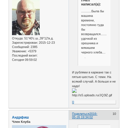
Пчел
написал(а):
............Была бы
машина
времени,
постоянно туда
бы
возвращался...........с
Откуда:
51°40′с.ш.,39°12'в.д.
удочкой из
Зарегистрирован
: 2015-12-23
орешника и
Сообщений:
2385
мякишем
Уважение:
+5379
черного хлеба....
Последний визит:
.
Сегодня 09:59:02
И рублями в кармане так с
пятью-шестью. С теми. На
всякий случай. А больше и не
надо!
0
Поделиться
2016-
10
Андрфиш
05-26 19:34:02
Член Клуба