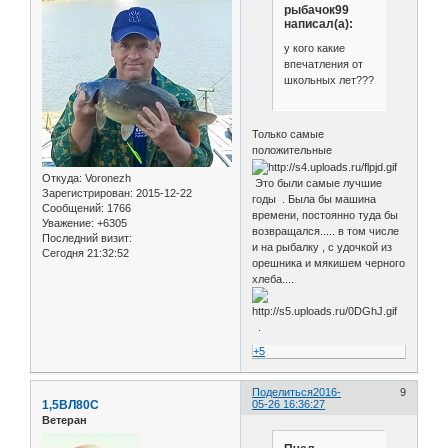
рыбачок99
написал(а):
у кого какие
впечатления от
школьных лет???
Только самые
положительные
Откуда:
Voronezh
Это были самые лучшие
Зарегистрирован
: 2015-12-22
годы . Была бы машина
Сообщений:
1766
времени, постоянно туда бы
Уважение:
+6305
возвращался..... в том числе
Последний визит:
и на рыбалку , с удочкой из
Сегодня 21:32:52
орешника и мякишем черного
хлеба....
.
+5
Поделиться
2016-
9
1,5ВЛ80С
05-26 16:36:27
Ветеран