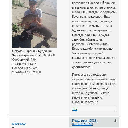
прозвенел Последний звонок
и в школу в качестве ученика
я больше никогда не вернусь.
Грустно и печально... Еще
несколько месяцев назад я
не мог и подумать, что мне
будет внутри так хреново...
Никогда больше не будет
этих беззаботных лет,
радости... Детство ушло...
Всем спасибо, с кем прошел
Откуда:
Воронеж-Бурденко
"от звонка до звонка",
Зарегистрирован
: 2016-01-06
спасибо родной Гимназии, за
Сообщений:
499
то что она мне дала за это
Уважение:
+1348
десятилетие...
Последний визит:
2024-07-17 18:23:58
Предлагаю уважаемым
форумчанам вспомнить свои
школьные годы, выпускные и
последние звонки, и еще
интересно узнать - у кого
какие впечатления от
школьных лет???
+17
Поделиться
2016-
2
a.ivanov
05-26 11:13:50