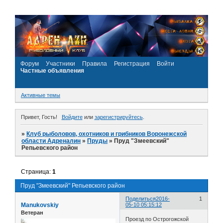
Форум
Участники
Правила
Регистрация
Войти
Частные объявления
Активные темы
Привет, Гость!
Войдите
или
зарегистрируйтесь
.
»
Клуб рыболовов, охотников и грибников Воронежской
области Адреналин
»
Пруды
»
Пруд "Змеевский"
Репьевского район
Страница:
1
Пруд "Змеевский" Репьевского район
Поделиться
2016-
1
Manukovskiy
05-10 05:15:12
Ветеран
Проезд по Острогожской