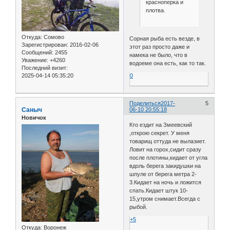
красноперка и
плотва.
Откуда:
Сомово
Сорная рыба есть везде, в
Зарегистрирован
: 2016-02-06
этот раз просто даже и
Сообщений:
2455
намека не было, что в
Уважение:
+4260
водоеме она есть, как то так.
Последний визит:
0
2025-04-14 05:35:20
Поделиться
2017-
5
Саныч
06-10 20:55:18
Новичок
Кто ездит на Змеевский
,открою секрет. У меня
товарищ оттуда не вылазиет.
Ловит на горох,сидит сразу
после плотины,кидает от угла
вдоль берега закидушки на
шпуле от берега метра 2-
3.Кидает на ночь и ложится
спать.Кидает штук 10-
15,утром снимает.Всегда с
рыбой.
+5
Откуда:
Воронеж