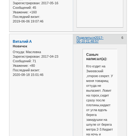
Зарегистрирован
: 2017-05-16
Сообщений:
45
Уважение:
+160
Последний визит:
2019-06-06 19:07:46
Поделиться
2017-
6
Виталий А
06-10 21:48:57
Новичок
Откуда:
Масловка
Саныч
Зарегистрирован
: 2017-04-23
написал(а):
Сообщений:
71
Уважение:
+80
Кто ездит на
Последний визит:
Змеевский
2020-08-18 15:01:46
,открою секрет. У
меня товарищ
оттуда не
вылазиет. Ловит
на горох,сидит
сразу после
плотины,кидает
от угла вдоль
берега
закидушки на
шпуле от берега
метра 2-3.Кидает
на ночь и