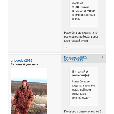
ложится
спать.Кидает
штук 10-15,утром
снимает.Всегда с
рыбой.
Надо больше кидать, а то
мало рыбы поймает вдруг
клёв плохой будет
+2
Поделиться
2017-
7
griboedov2015
06-10 22:38:13
Активный участник
Виталий А
написал(а):
Надо больше
кидать, а то мало
рыбы поймает
вдруг клёв
плохой будет
По своему опыту знаю,лет 6