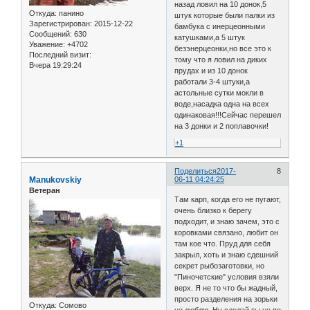
назад ловил на 10 донок,5
Откуда:
панино
штук которые были палки из
Зарегистрирован
: 2015-12-22
бамбука с инерцеонными
Сообщений:
630
катушками,а 5 штук
Уважение:
+4702
безэнерцеонки,но все это к
Последний визит:
тому что я ловил на диких
Вчера 19:29:24
прудах и из 10 донок
работали 3-4 штуки,а
астольные сутки мокли в
воде,насадка одна на всех
одинаковая!!!Сейчас перешел
на 3 донки и 2 поплавочки!
+1
Поделиться
2017-
8
Manukovskiy
06-11 04:24:25
Ветеран
Там карп, когда его не пугают,
очень близко к берегу
подходит, и знаю зачем, это с
коровками связано, любит он
там кое что. Пруд для себя
закрыл, хоть и знаю сдешний
секрет рыбозаготовки, но
"Пиночетские" условия взяли
верх. Я не то что бы жадный,
просто разделения на зорьки
Откуда:
Сомово