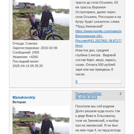
трассе до села Оськино, 63
км трассы Воронеж-
Острогоржск, далее через
села Оськино, Россошки и на
бугру будет указатель слева
"Пруд Змеевский"
https://www.google.com/maps/place/
Воронежская обл.,
Россия/@51.2027801,38.8717368,4059
Откуда:
Сомово
hl=ru
Зарегистрирован
: 2016-02-06
Илистое дно, средняя
Сообщений:
2455
глубина 2 метра. Видовой
Уважение:
+4260
состав Карп, амур, карась,
Последний визит:
сазан. Оплата 500 рублей
2025-04-14 05:35:20
заря или как приедешь 8
часов.
0
Поделиться
2016-
2
Manukovskiy
05-10 05:32:54
Ветеран
Посетили мы сей водоем.
Долго решали куда ехать тли
к дяде Вове в Ольховатку,
толе на Змеевский, и выбор
пал на змеевский. Я не был
на нем года 4, но пруд всегда