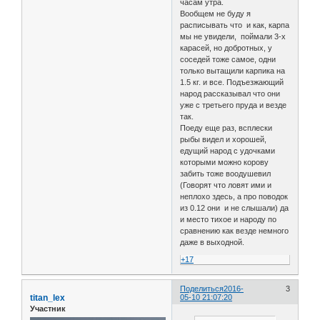
часам утра.
Вообщем не буду я
расписывать что и как, карпа
мы не увидели, поймали 3-х
карасей, но добротных, у
соседей тоже самое, одни
только вытащили карпика на
1.5 кг. и все. Подъезжающий
народ рассказывал что они
уже с третьего пруда и везде
так.
Поеду еще раз, всплески
рыбы видел и хорошей,
едущий народ с удочками
которыми можно корову
забить тоже воодушевил
(Говорят что ловят ими и
неплохо здесь, а про поводок
из 0.12 они и не слышали) да
и место тихое и народу по
сравнению как везде немного
даже в выходной.
+17
Поделиться
2016-
3
titan_lex
05-10 21:07:20
Участник