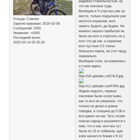
радовал стабильностью, ну
что же поехали туда.
Вообщем в 5 утра мы уже на
месте, только подъехали уже
Откуда:
Сомово
несется охранник, мол
Зарегистрирован
: 2016-02-06
ловить будете, да будем. На
Сообщений:
2455
момент нашего прибытия не
Уважение:
+4260
было ни кого и спросить не у
Последний визит:
кого что да как, а охранник
2025-04-14 05:35:20
мол пустили 3.5 тонны
большого карпа, на этот пруд
нормально.
Вообщем сели, за кормились
и стали ждать.
Ждали недолго, первые
поклевки были холостыми,
как то все не уверенно. что
только не делал и длина
поводка, и толщина до 0.08 и
все равно ни как. Чуть позже
поехал народ и разумеется к
нам, что и как, мол мы тут
были по 15 кг поймали, щас
клев начнется ближе к 9-10