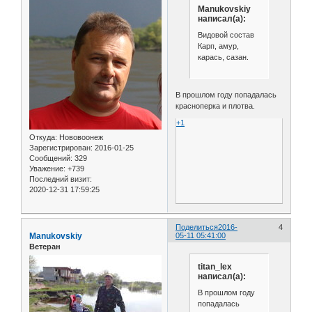
Manukovskiy
написал(а):
Видовой состав
Карп, амур,
карась, сазан.
В прошлом году попадалась
красноперка и плотва.
+1
Откуда:
Нововоонеж
Зарегистрирован
: 2016-01-25
Сообщений:
329
Уважение:
+739
Последний визит:
2020-12-31 17:59:25
Поделиться
2016-
4
Manukovskiy
05-11 05:41:00
Ветеран
titan_lex
написал(а):
В прошлом году
попадалась