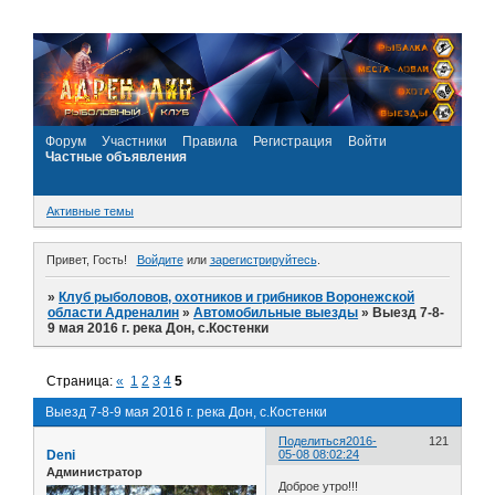
Форум
Участники
Правила
Регистрация
Войти
Частные объявления
Активные темы
Привет, Гость!
Войдите
или
зарегистрируйтесь
.
»
Клуб рыболовов, охотников и грибников Воронежской
области Адреналин
»
Автомобильные выезды
»
Выезд 7-8-
9 мая 2016 г. река Дон, с.Костенки
Страница:
«
1
2
3
4
5
Выезд 7-8-9 мая 2016 г. река Дон, с.Костенки
Поделиться
2016-
121
Deni
05-08 08:02:24
Администратор
Доброе утро!!!