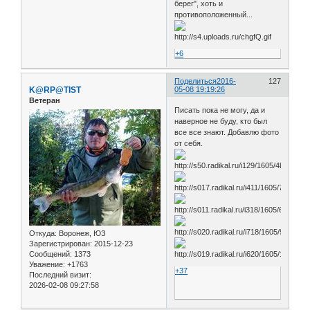
берег", хоть и
противоположенный...
+6
Поделиться
2016-
127
K@RP@TIST
05-08 19:19:26
Ветеран
Писать пока не могу, да и
наверное не буду, кто был
все все знают. Добавлю фото
от себя.
Откуда:
Воронеж, ЮЗ
Зарегистрирован
: 2015-12-23
Сообщений:
1373
Уважение:
+1763
+37
Последний визит:
2026-02-08 09:27:58