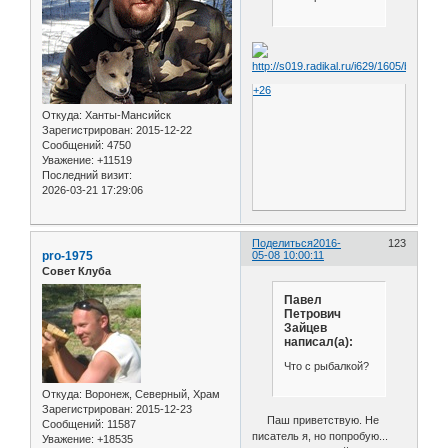
+26
Откуда:
Ханты-Мансийск
Зарегистрирован
: 2015-12-22
Сообщений:
4750
Уважение:
+11519
Последний визит:
2026-03-21 17:29:06
Поделиться
2016-
123
pro-1975
05-08 10:00:11
Совет Клуба
Павел
Петрович
Зайцев
написал(а):
Что с рыбалкой?
Откуда:
Воронеж, Северный, Храм
Зарегистрирован
: 2015-12-23
Паш приветствую. Не
Сообщений:
11587
писатель я, но попробую...
Уважение:
+18535