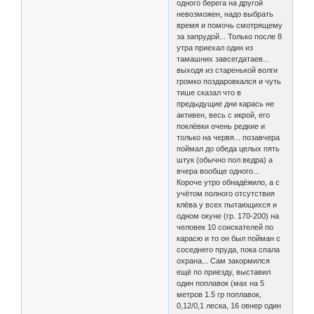
одного берега на другой
невозможен, надо выбрать
время и помочь смотрящему
за запрудой... Только после 8
утра приехал один из
тамашних завсегдатаев...
выходя из старенькой волги
громко поздаровкался и чуть
тише сказал что в
предыдущие дни карась не
активен, весь с икрой, его
поклёвки очень редкие и
только на червя... позавчера
поймал до обеда целых пять
штук (обычно пол ведра) а
вчера вообще одного...
Короче утро обнадёжило, а с
учётом полного отсутствия
клёва у всех пытающихся и
одном окуне (гр. 170-200) на
человек 10 соискателей по
карасю и то он был пойман с
соседнего пруда, пока спала
охрана... Сам закормился
ещё по приезду, выставил
один поплавок (мах на 5
метров 1.5 гр поплавок,
0,12/0,1 леска, 16 овнер один