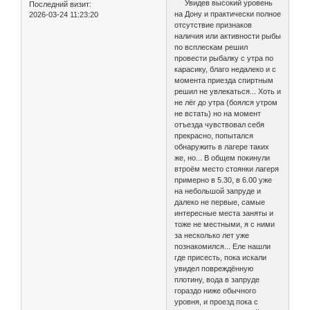
Увидев высокий уровень
Последний визит:
на Дону и практически полное
2026-03-24 11:23:20
отсутствие признаков
наличия или активности рыбы
по всплескам решил
провести рыбалку с утра по
карасику, благо недалеко и с
момента приезда спиртным
решил не увлекаться... Хоть и
не лёг до утра (боялся утром
не встать) но на момент
отъезда чувствовал себя
прекрасно, попытался
обнаружить в лагере таких
же, но... В общем покинули
втроём место стоянки лагеря
примерно в 5.30, в 6.00 уже
на небольшой запруде и
далеко не первые, самые
интересные места заняты и
тоже не местными, я с ними
за несколько лет уже
познакомился... Еле нашли
где присесть, пока искали
увидел повреждённую
плотину, вода в запруде
гораздо ниже обычного
уровня, и проезд пока с