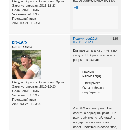
Откуда:
Воронеж, Северный, Храм
Зарегистрирован
: 2015-12-23
+48
Сообщений:
11587
Уважение:
+18535
Последний визит:
2026-03-24 11:23:20
Поделиться
2016-
126
pro-1975
05-08 16:56:05
Совет Клуба
Вот вам цитата из отччета по
Дону за Н.Воронежем, почти
рядом так сказать...
Палыч
написал(а):
Откуда:
Воронеж, Северный, Храм
...Вся рыбка
Зарегистрирован
: 2015-12-23
была поймана
Сообщений:
11587
под берегом...
Уважение:
+18535
Последний визит:
2026-03-24 11:23:20
А я ВАМ что говорил... Нех
ловить с середины реки... Не
ищите лёгких путей, кидайте
под противоположенный
берег... Ключевые слова "под