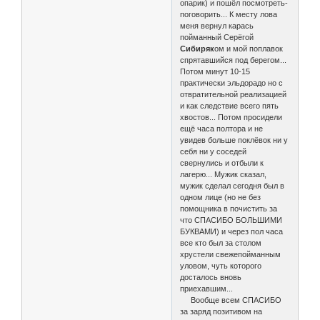
опарик) и пошёл посмотреть-
поговорить... К месту лова
меня вернул карась
пойманный Серёгой
Сибиряк
ом и мой поплавок
спрятавшийся под берегом...
Потом минут 10-15
практически эльдорадо но с
отвратительной реализацией
и как следствие всего пять
хвостов... Потом просидели
ещё часа полтора и не
увидев больше поклёвок ни у
себя ни у соседей
свернулись и отбыли к
лагерю... Мужик сказал,
мужик сделал сегодня был в
одном лице (но не без
помощника в почистить за
что СПАСИБО БОЛЬШИМИ
БУКВАМИ) и через пол часа
все кто был за столом
хрустели свежепойманным
уловом, чуть которого
досталось вновь
приехавшим...
Вообще всем СПАСИБО
за заряд позитивом на