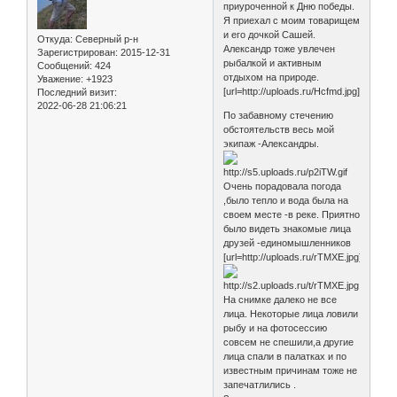
приуроченной к Дню победы.
Я приехал с моим товарищем
и его дочкой Сашей.
Откуда:
Северный р-н
Александр тоже увлечен
Зарегистрирован
: 2015-12-31
рыбалкой и активным
Сообщений:
424
отдыхом на природе.
Уважение:
+1923
[url=http://uploads.ru/Hcfmd.jpg]
Последний визит:
2022-06-28 21:06:21
По забавному стечению
обстоятельств весь мой
экипаж -Александры.
Очень порадовала погода
,было тепло и вода была на
своем месте -в реке. Приятно
было видеть знакомые лица
друзей -единомышленников
[url=http://uploads.ru/rTMXE.jpg]
На снимке далеко не все
лица. Некоторые лица ловили
рыбу и на фотосессию
совсем не спешили,а другие
лица спали в палатках и по
известным причинам тоже не
запечатлились .