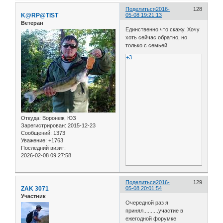
Поделиться
2016-
128
K@RP@TIST
05-08 19:21:13
Ветеран
Единственно что скажу. Хочу
хоть сейчас обратно, но
только с семьей.
+3
Откуда:
Воронеж, ЮЗ
Зарегистрирован
: 2015-12-23
Сообщений:
1373
Уважение:
+1763
Последний визит:
2026-02-08 09:27:58
Поделиться
2016-
129
ZAK 3071
05-08 20:01:54
Участник
Очередной раз я
принял..........участие в
ежегодной форумке