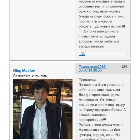
несколько месяцев вперёд и
особенно тем, кто приложил
руку к столу, перечислять
блюда не буду, боюсь что-то
пропустить и кого-то
обидеть!!! До новых встреч!!!
А кто не поехал пусть
читают отчёты, задают
вопросы, носят мебель и
выздоравливают!!!
+33
Поделиться
2016-
124
Oleg Maslov
05-08 14:40:30
Активный участник
Приветики...
Эх неохота было уезжать, а
ребята все еще отдыхают.
Два дня пролетели одним
мгновением. Отличная
компания и песни под гитару
на берегу прекрасной реки. А
сколько напитков
перепробовали!!!
Рыбалка тоже имела место.
На опарыша клювала бель -
густера, подлец, сопа. На
червя бирюк ( тока без