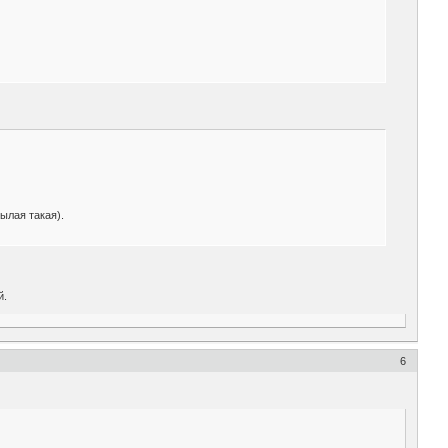
ылая такая).
й.
6