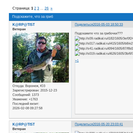
Страница:
1
2
3
…
26
»
Подскажите, что за гриб
K@RP@TIST
Поделиться
2016-05-03 18:50:33
Ветеран
Подскажите что за грибочки???
+1
Откуда:
Воронеж, ЮЗ
Зарегистрирован
: 2015-12-23
Сообщений:
1373
Уважение:
+1763
Последний визит:
2026-02-08 09:27:58
K@RP@TIST
Поделиться
2016-05-20 23:03:41
Ветеран