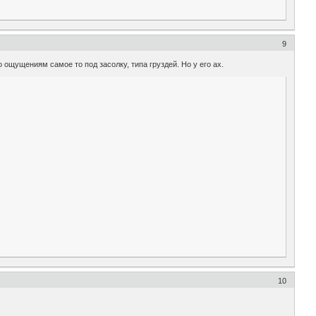
9
ощущениям самое то под засолку, типа груздей. Но у его ах.
10