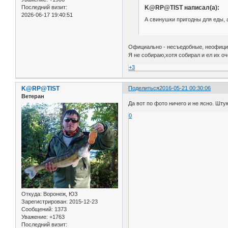
K@RP@TIST написал(а):
Последний визит:
2026-06-17 19:40:51
А свинушки пригодны для еды, 
Официально - несъедобные, неофициа
Я не собираю,хотя собирал и ел их оч
+3
K@RP@TIST
Поделиться
2016-05-21 00:30:06
Ветеран
Да вот по фото ничего и не ясно. Шту
0
Откуда:
Воронеж, ЮЗ
Зарегистрирован
: 2015-12-23
Сообщений:
1373
Уважение:
+1763
Последний визит: