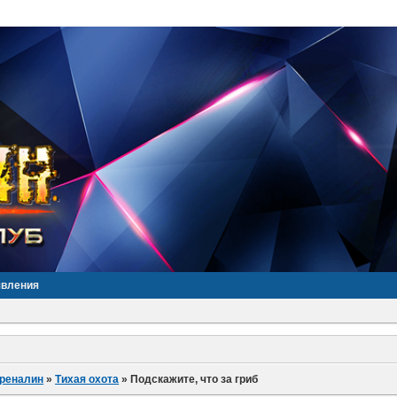
явления
дреналин
»
Тихая охота
»
Подскажите, что за гриб