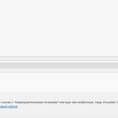
в случае с "невразумительными поганками" или еще чем необычным, чаще отсылают 
narod.ru/fungi