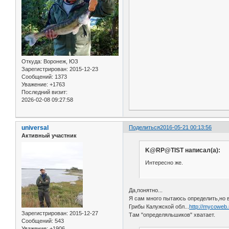
Откуда:
Воронеж, ЮЗ
Зарегистрирован
: 2015-12-23
Сообщений:
1373
Уважение:
+1763
Последний визит:
2026-02-08 09:27:58
universal
Поделиться
2016-05-21 00:13:56
Активный участник
K@RP@TIST написал(а):
Интересно же.
Да,понятно...
Я сам много пытаюсь определить,но 
Грибы Калужской обл...
http://mycoweb.
Зарегистрирован
: 2015-12-27
Там "определяльшиков" хватает.
Сообщений:
543
Уважение:
+1906