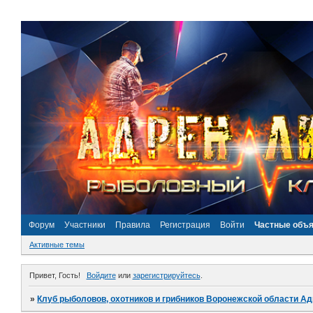
Форум
Участники
Правила
Регистрация
Войти
Частные объ
Активные темы
Привет, Гость!
Войдите
или
зарегистрируйтесь
.
»
Клуб рыболовов, охотников и грибников Воронежской области А