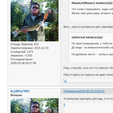
Иваныч(Фанат) написал(а):
Что толку спрашивать, надо соб
Жизнь нам дона одна, второго ша
Вить , просто интересно для самообр
universal написал(а):
По простонародному, у тебя на 
Откуда:
Воронеж, ЮЗ
До вида - на микологический сай
Зарегистрирован
: 2015-12-23
Сообщений:
1373
На дубовом листе - галлы,к гр
Уважение:
+1763
Последний визит:
2026-02-08 09:27:58
Паш, спасибо, хоть кто-то ответил. И
Просто фото из тырнета не дают пони
+1
K@RP@TIST
Поделиться
2016-05-20 23:42:12
Ветеран
А свинушки пригодны для еды, а то 
0