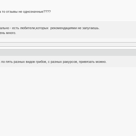
а то отзывы не однозначные????
льно - есть любители,которых рекомендациями не запугаешь.
ень много.
к по пять разных видов грибов, с разных ракурсов, привязать можно.