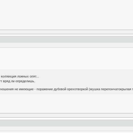
 коллекция ложных опят...
тут вряд ли определишь.
отношения не имеющие - поражение дубовой орехотворкой (мушка перепончатокрылая т