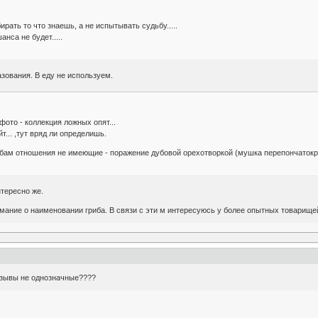
ирать то что знаешь, а не испытывать судьбу.....
нса не будет.....
азования. В еду не используем.
фото - коллекция ложных опят...
т... ,тут вряд ли определишь.
ибам отношения не имеющие - поражение дубовой орехотворкой (мушка перепончатокр
нтересно же.
мание о наименовании гриба. В связи с эти м интересуюсь у более опытных товарище
отзывы не однозначные????