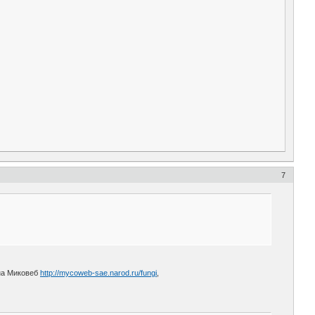
7
на Миковеб
http://mycoweb-sae.narod.ru/fungi
,