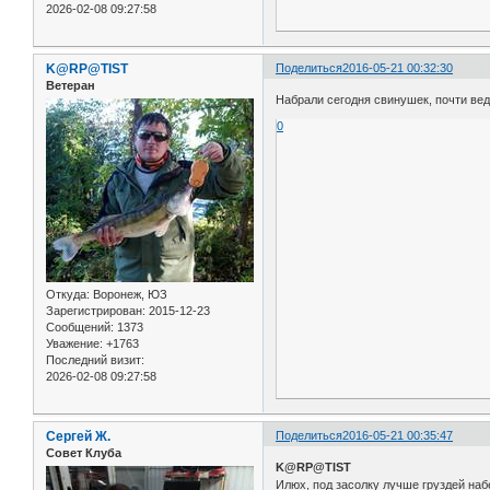
2026-02-08 09:27:58
K@RP@TIST
Поделиться
2016-05-21 00:32:30
Ветеран
Набрали сегодня свинушек, почти вед
0
Откуда:
Воронеж, ЮЗ
Зарегистрирован
: 2015-12-23
Сообщений:
1373
Уважение:
+1763
Последний визит:
2026-02-08 09:27:58
Сергей Ж.
Поделиться
2016-05-21 00:35:47
Совет Клуба
K@RP@TIST
Илюх, под засолку лучше груздей наб