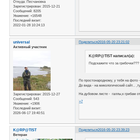
Откуда:
Песчановка
Зарегистрирован
: 2015-12-21
Сообщений:
8205
Уважение:
+16548
Последний визит:
2022-01-28 10:24:13
universal
Поделиться
2016-05-20 23:21:02
Активный участник
K@RP@TIST написал(а):
Подскажите что за грибочки???
По простонародному, у тебя на фото -
До вида - на микологический сайт... ,
На дубовом листе - галлы,к грибам 
Зарегистрирован
: 2015-12-27
Сообщений:
543
+7
Уважение:
+1906
Последний визит:
2026-06-17 19:40:51
K@RP@TIST
Поделиться
2016-05-20 23:39:23
Ветеран