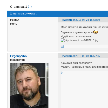
Страница:
1
2
»
Шашлык в духовке .
Рембо
Поделиться
2016-04-24 16:53:39
Гость
Мясо может быть любым ,так же как и
В данном случае - курица
И дубовые перекладины )
+6
EvgeniyVRN
Поделиться
2016-06-08 16:56:05
Модератор
А жидкий дым добавлял?
Жарить на режиме гриль или просто н
0