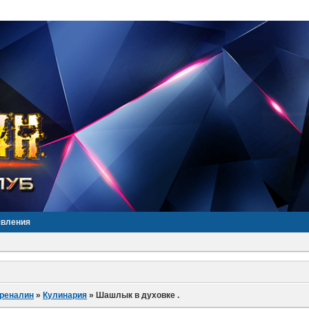
явления
дреналин
»
Кулинария
»
Шашлык в духовке .