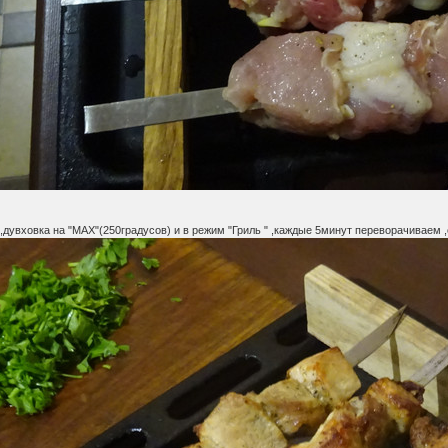
,дувховка на "MAX"(250градусов) и в режим "Гриль " ,каждые 5минут переворачиваем 