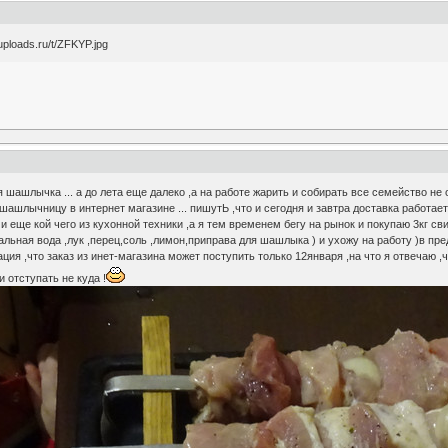
 шашлычка ... а до лета еще далеко ,а на работе жарить и собирать все семейство не о
шлычницу в интернет магазине ... пишутЬ ,что и сегодня и завтра доставка работает 
 еще кой чего из кухонной техники ,а я тем временем бегу на рынок и покупаю 3кг сви
льная вода ,лук ,перец,соль ,лимон,приправа для шашлыка ) и ухожу на работу )в пр
ия ,что заказ из инет-магазина может поступить только 12января ,на что я отвечаю ,чт
и отступать не куда !