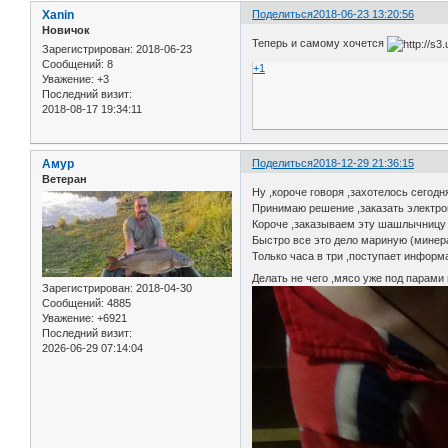
Xanin
Поделиться
2018-06-23 13:20:56
Новичок
Теперь и самому хочется
Зарегистрирован
: 2018-06-23
Сообщений:
8
+1
Уважение:
+3
Последний визит:
2018-08-17 19:34:11
Амур
Поделиться
2018-12-29 21:36:15
Ветеран
Ну ,короче говоря ,захотелось сегодня
Принимаю решение ,заказать электроша
Короче ,заказываем эту шашлычницу и
Быстро все это дело мариную (минера
Только часа в три ,поступает информац
Делать не чего ,мясо уже под парами 
Зарегистрирован
: 2018-04-30
Сообщений:
4885
Уважение:
+6921
Последний визит:
2026-06-29 07:14:04