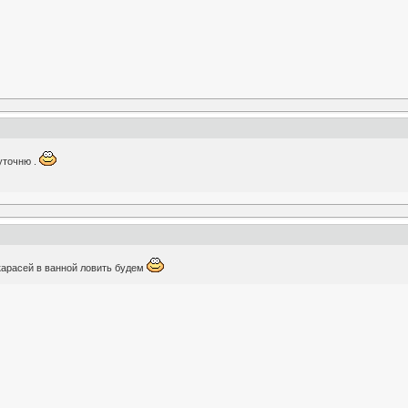
уточню .
карасей в ванной ловить будем