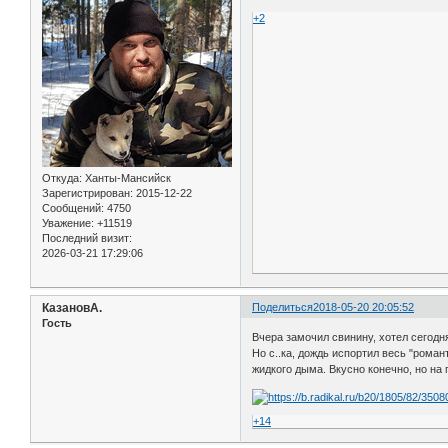
+2
Откуда:
Ханты-Мансийск
Зарегистрирован
: 2015-12-22
Сообщений:
4750
Уважение:
+11519
Последний визит:
2026-03-21 17:29:06
КазановА.
Поделиться
2018-05-20 20:05:52
Гость
Вчера замочил свинину, хотел сегодня
Но с..ка, дождь испортил весь "рома
жидкого дыма. Вкусно конечно, но на 
+14