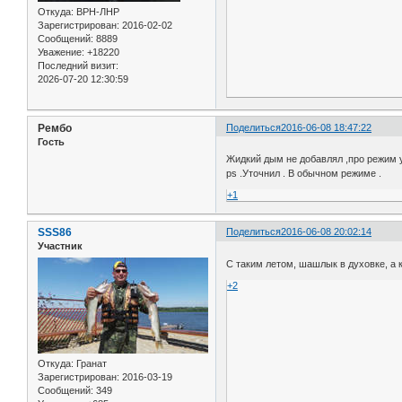
Откуда:
ВРН-ЛНР
Зарегистрирован
: 2016-02-02
Сообщений:
8889
Уважение:
+18220
Последний визит:
2026-07-20 12:30:59
Рембо
Поделиться
2016-06-08 18:47:22
Гость
Жидкий дым не добавлял ,про режим 
ps .Уточнил . В обычном режиме .
+1
SSS86
Поделиться
2016-06-08 20:02:14
Участник
С таким летом, шашлык в духовке, а 
+2
Откуда:
Гранат
Зарегистрирован
: 2016-03-19
Сообщений:
349