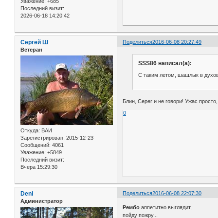
Уважение:
+685
Последний визит:
2026-06-18 14:20:42
Сергей Ш
Поделиться
2016-06-08 20:27:49
Ветеран
SSS86 написал(а):
С таким летом, шашлык в духов
Блин, Серег и не говори! Ужас просто
0
Откуда:
ВАИ
Зарегистрирован
: 2015-12-23
Сообщений:
4061
Уважение:
+5849
Последний визит:
Вчера 15:29:30
Deni
Поделиться
2016-06-08 22:07:30
Администратор
Рембо
аппетитно выглядит,
пойду пожру...