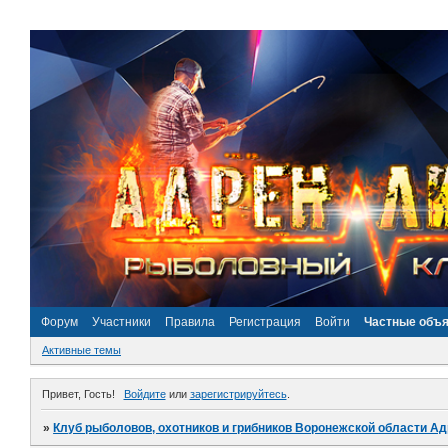
Форум
Участники
Правила
Регистрация
Войти
Частные объ
Активные темы
Привет, Гость!
Войдите
или
зарегистрируйтесь
.
»
Клуб рыболовов, охотников и грибников Воронежской области А