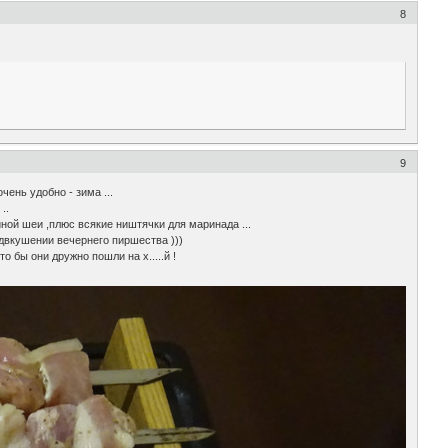
8
9
чень удобно - зима ...
..
ной шеи ,плюс всякие ништячки для маринада ...
едвкушении вечернего пиршества )))
о бы они дружно пошли на х.....й !