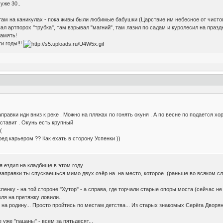
уже 30..
 там на каникулах - пока живы были любимые бабушки (Царствие им небесное от чистог
л артпорох "трубка", там взрывал "магний", там лазил по садам и куролесил на праздни
память!
и годы!!!
правки иди вниз к реке . Можно на пляжах по гонять окуня . А по весне по подается хо
ставит . Окунь есть крупный
(
ред карьером ?? Как ехать в сторону Успенки ))
я ездил на кладбище в этом году...
 заправки ты спускаешься мимо двух оэёр на на место, которое (раньше во всяком сл
пенку - на той стороне "Хутор" - а справа, где торчали старые опоры моста (сейчас н
ля на претяжку ловили..
 на родину... Просто пройтись по местам детства... Из старых знакомых Серёга Дворян
 уже "пацаны" - всем за пятьдесят...