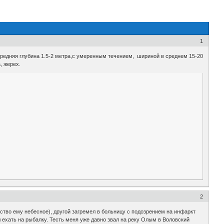
1
 средняя глубина 1.5-2 метра,с умеренным течением, шириной в среднем 15-20
, жерех.
2
рство ему небесное), другой загремел в больницу с подозрением на инфаркт
 ехать на рыбалку. Тесть меня уже давно звал на реку Олым в Воловский