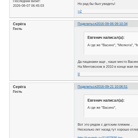
Последний визит:
Но рад бы был увидеть!
2026-08-07 06:45:03
+2
Серёга
Поделиться
2016-09-06 09:10:34
Гость
Евгенич написал(а):
А где же "Васино", "Мелкота", 
Да пацанами аще , наше место Васино
На Ментовском в 2010 в конце мая пи
0
Серёга
Поделиться
2016-09-21 10:06:51
Гость
Евгенич написал(а):
А где же "Васино",
Вот это рядом с детским пляжем ..
Несколько лет назад тут хорошо отло
http://savepic.ru/11407936.jpg