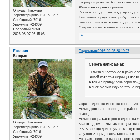
На родной речке не был лет наверное 
Жаль - такая речка пропала!
Откуда:
Лизюкова
Речка моего детства, когда пропадал
Зарегистрирован
: 2015-12-21
Там ловил первую свою рыбу, там копа
Сообщений:
7916
Блин, остались не только годы , но и 
Уважение:
+24369
С огромной ностальгией вспоминая эт
Последний визит:
2026-08-07 06:45:03
+4
Евгенич
Поделиться
2016-09-05 20:19:07
Ветеран
Серёга написал(а):
Если за п Касторное в районе за
Зимой батя там жерлицы часто 
А так и в правду река заросла ((
А знак р олым случае это не пе
Серёг - здесь не много не понял... Хот
Если едешшь по трассе , то в районе
знаю..).
Если с центра Касторного едешь на Ус
Откуда:
Лизюкова
Кранштадтом" - мы там с отцом голав
Зарегистрирован
: 2015-12-21
P,S. А вообще долго думаю мотнуться
Сообщений:
7916
Обухов("Зверь"), Генка Коновалов...
Уважение:
+24369
Не знаю - живы ли пацаны - хотя какие