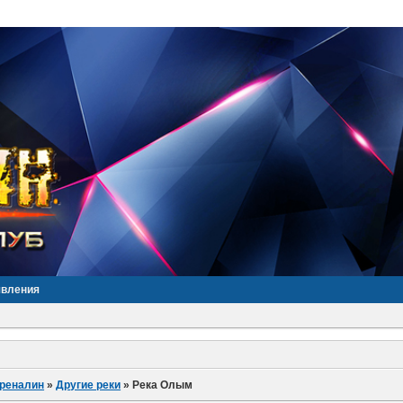
явления
дреналин
»
Другие реки
»
Река Олым