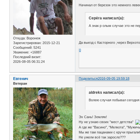
Начинал от березок-это немного леве
Серёга написал(а):
А знак р олым случае это не пе
Откуда:
Воронеж
Да выезд с Касторного ,через Верхот
Зарегистрирован
: 2015-12-21
Сообщений:
5241
0
Уважение:
+16887
Последний визит:
2026-08-05 06:31:24
Евгенич
Поделиться
2016-09-05 19:59:18
Ветеран
aldreks написал(а):
Волею случая побывал сегодня 
Эх Сань! Земляк!
Ну не узнаю своих "мест детства"
А где же "Васино", "Мелкота", "Мужич
Мы же там пацанами с кручи прыгали!
Не ужели всё так заросло???