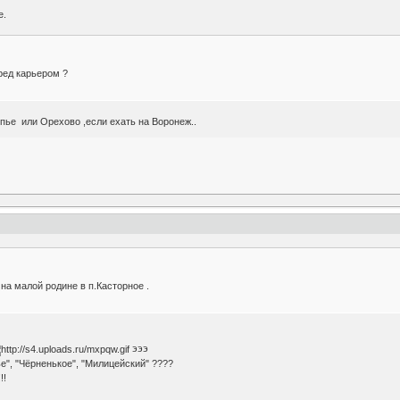
е.
ред карьером ?
опье или Орехово ,если ехать на Воронеж..
на малой родине в п.Касторное .
эээ
ье", "Чёрненькое", "Милицейский" ????
!!