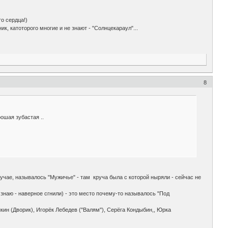
о сердца!)
к, катоторого многие и не знают - "Солнцекараул"...
8
рошая зубастая ..
учае, называлось "Мужичье" - там круча была с которой ныряли - сейчас не
е знаю - наверное сгнили) - это место почему-то называлось "Под
кин (Дворик), Игорёк Лебедев ("Валям"), Серёга Кондыбин,, Юрка