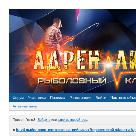
Форум
Участники
Правила
Регистрация
Войти
Частные объ
Активные темы
Привет, Гость!
Войдите
или
зарегистрируйтесь
.
»
Клуб рыболовов, охотников и грибников Воронежской области А