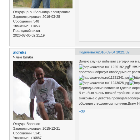
Откуда:
р-он Больница электроника
Зарегистрирован
: 2016-03-28
Сообщений:
348
Уважение:
+1053
Последний визит:
2026-07-05 02:21:19
aldreks
Поделиться
2016-09-04 20:21:32
Член Клуба
Волею случая побывал сегодня на мал
И как 
простор и образуя свободные от раст
Периодические всплески гдето в сере
быть был очень плохой тройник на ка
знакомые с детства проведал,воблер
общения с водоемом получен.Всем НХ
+38
Откуда:
Воронеж
Зарегистрирован
: 2015-12-21
Сообщений:
5241
Уважение:
+16887