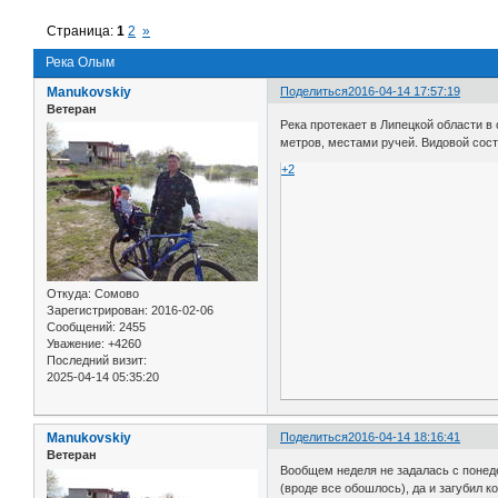
Страница:
1
2
»
Река Олым
Manukovskiy
Поделиться
2016-04-14 17:57:19
Ветеран
Река протекает в Липецкой области в
метров, местами ручей. Видовой соста
+2
Откуда:
Сомово
Зарегистрирован
: 2016-02-06
Сообщений:
2455
Уважение:
+4260
Последний визит:
2025-04-14 05:35:20
Manukovskiy
Поделиться
2016-04-14 18:16:41
Ветеран
Вообщем неделя не задалась с понеде
(вроде все обошлось), да и загубил 