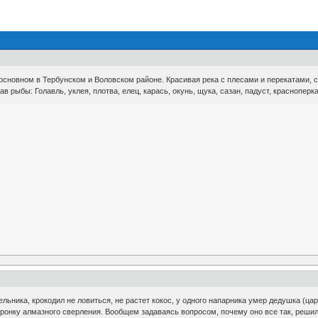
 основном в Тербунском и Воловском районе. Красивая река с плесами и перекатами,
в рыбы: Голавль, уклея, плотва, елец, карась, окунь, щука, сазан, падуст, красноперка
льника, крокодил не ловиться, не растет кокос, у одного напарника умер дедушка (ца
коронку алмазного сверления. Вообщем задаваясь вопросом, почему оно все так, решил