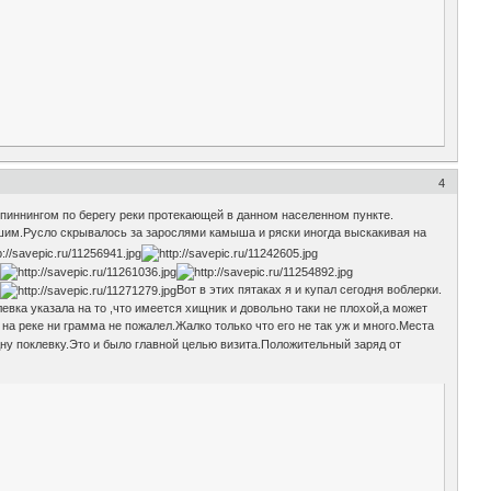
4
спиннингом по берегу реки протекающей в данном населенном пункте.
сшим.Русло скрывалось за зарослями камыша и ряски иногда выскакивая на
Вот в этих пятаках я и купал сегодня воблерки.
вка указала на то ,что имеется хищник и довольно таки не плохой,а может
а реке ни грамма не пожалел.Жалко только что его не так уж и много.Места
ну поклевку.Это и было главной целью визита.Положительный заряд от