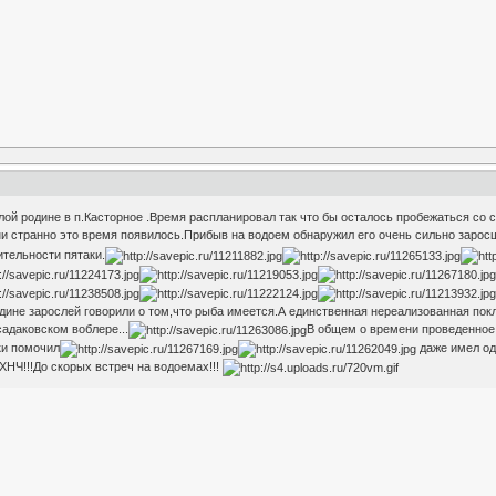
ой родине в п.Касторное .Время распланировал так что бы осталось пробежаться со 
ни странно это время появилось.Прибыв на водоем обнаружил его очень сильно заро
ительности пятаки.
дине зарослей говорили о том,что рыба имеется.А единственная нереализованная покле
садаковском воблере...
В общем о времени проведенное н
ки помочил
даже имел од
НЧ!!!До скорых встреч на водоемах!!!