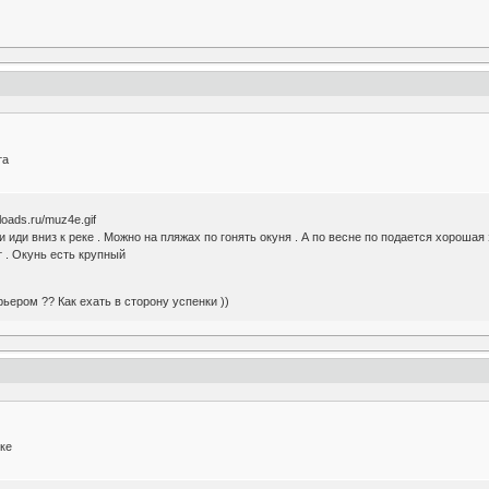
та
 иди вниз к реке . Можно на пляжах по гонять окуня . А по весне по подается хорошая 
 . Окунь есть крупный
рьером ?? Как ехать в сторону успенки ))
еке