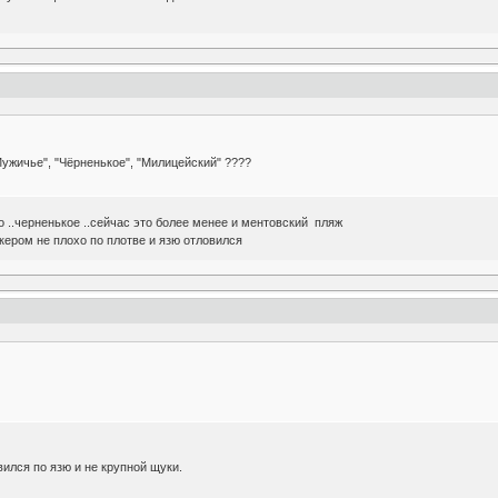
"Мужичье", "Чёрненькое", "Милицейский" ????
 ..черненькое ..сейчас это более менее и ментовский пляж
кером не плохо по плотве и язю отловился
вился по язю и не крупной щуки.