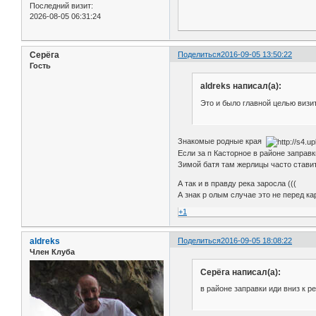
Последний визит:
2026-08-05 06:31:24
Серёга
Поделиться
2016-09-05 13:50:22
Гость
aldreks написал(а):
Это и было главной целью визи
Знакомые родные края
Если за п Касторное в районе заправки
Зимой батя там жерлицы часто ставит
А так и в правду река заросла (((
А знак р олым случае это не перед ка
+1
aldreks
Поделиться
2016-09-05 18:08:22
Член Клуба
Серёга написал(а):
в районе заправки иди вниз к р