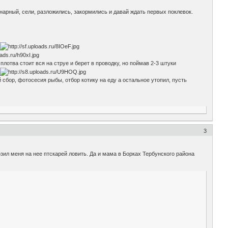
онарный, сели, разложились, закормились и давай ждать первых поклевок.
м
лотва стоит вся на струе и берет в проводку, но поймав 2-3 штуки
.
сбор, фотосесия рыбы, отбор котику на еду а остальное утопил, пусть
3
зил меня на нее птскарей ловить. Да и мама в Борках Тербунского района