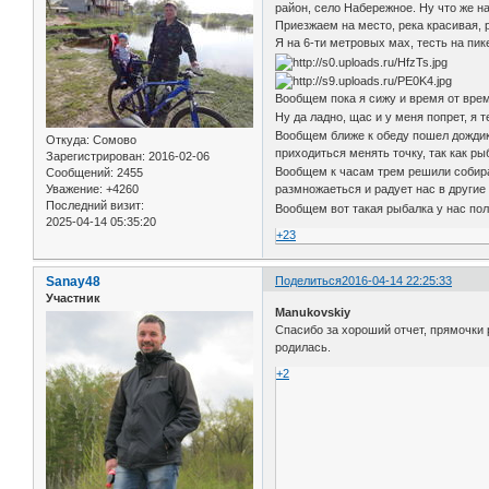
район, село Набережное. Ну что же на
Приезжаем на место, река красивая, р
Я на 6-ти метровых мах, тесть на пик
Вообщем пока я сижу и время от врем
Ну да ладно, щас и у меня попрет, я
Вообщем ближе к обеду пошел дождик и
Откуда:
Сомово
приходиться менять точку, так как ры
Зарегистрирован
: 2016-02-06
Вообщем к часам трем решили собират
Сообщений:
2455
Уважение:
+4260
размножаеться и радует нас в другие
Последний визит:
Вообщем вот такая рыбалка у нас по
2025-04-14 05:35:20
+23
Sanay48
Поделиться
2016-04-14 22:25:33
Участник
Manukovskiy
Спасибо за хороший отчет, прямочки 
родилась.
+2