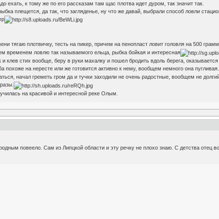
до ехать, к тому же по его рассказам там щас плотва идет дуром, так значит так.
ыбка плещется, да так, что загляденье, ну что же давай, выбрали способ ловли стаци
ер
ени тягаю плотвичку, тесть на пикер, причем на пенопласт ловит головля на 500 грам
 тем временем ловлю так называемого ельца, рыбка бойкая и интересная
 клев стих вообще, беру в руки махалку и пошел бродить вдоль берега, оказывается п
ба похоже на нересте или же готовится активно к нему, вообщем немного она пугливая
ься, начал греметь гром да и тучки заходили не очень радостные, вообщем не долгий 
 разы.
лучилась на красивой и интересной реке Олым.
родным повеело. Сам из Липцкой области и эту речку не плохо знаю. С детства отец во