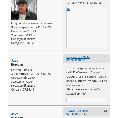
, в том числе и в канистры
+5
Откуда:
Масловка песчановка
Зарегистрирован
: 2015-12-23
Сообщений:
18171
Уважение:
+24337
Последний визит:
Сегодня 11:46:22
Поделиться
2026-
61
Javs
07-08 11:59:30
Ветеран
Что-то с утра не открывается
Откуда:
Липецк
сайт ГдеБензин... Говорят,
Зарегистрирован
: 2017-01-28
DDOS атака. В комментариях
Сообщений:
1790
народ считает, что это РКН ее
Уважение:
+1054
организовал.
Последний визит:
Шутят, как кажется, но "в
Сегодня 07:56:48
каждой шутке"...
0
Поделиться
2026-
62
Javs
07-08 19:51:15
Ветеран