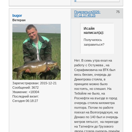
Поделиться
2026-
75
bugor
07-11 17:45:25
Ветеран
Исайя
написал(а):
Получилось
заправиться?
Нет. В семь утра ехал на
работу с Остужева , на
Серафимовича на ВТК был
весь бензин, очередь до
Димитрова стояла, в
Зарегистрирован
: 2015-12-21
принципе можно было
Сообщений:
3672
постоять, но спешил. На
Уважение:
+18304
Тебойле не было, на
Последний визит:
Роснефти на въезде в город
Сегодня 06:18:27
очередь стояла километра
полтора. Потом по работе
поехал на Волгоградскую, на
Донако по 140 был и очередь
метров пятьсот, на переезде
на Татнефти до Грузового
двора стояла очередь причём