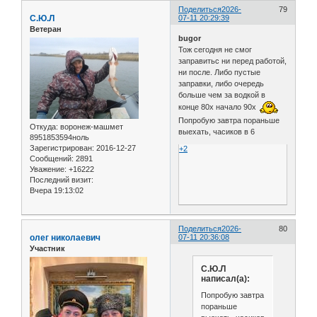
Поделиться
2026-
79
С.Ю.Л
07-11 20:29:39
Ветеран
bugor
Тож сегодня не смог
заправитьс ни перед работой,
ни после. Либо пустые
заправки, либо очередь
больше чем за водкой в
конце 80х начало 90х
Попробую завтра пораньше
Откуда:
воронеж-машмет
выехать, часиков в 6
8951853594ноль
Зарегистрирован
: 2016-12-27
+2
Сообщений:
2891
Уважение:
+16222
Последний визит:
Вчера 19:13:02
Поделиться
2026-
80
олег николаевич
07-11 20:36:08
Участник
С.Ю.Л
написал(а):
Попробую завтра
пораньше