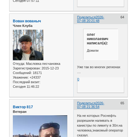
Сегодня 07:57:11
Поделиться
2026-
64
Вован вованыч
07-08 20:21:48
Член Клуба
олег
николаевич
написал(а):
Дожили
Откуда:
Масловка песчановка
Уже так во многих регионах
Зарегистрирован
: 2015-12-23
....
Сообщений:
18171
Уважение:
+24337
0
Последний визит:
Сегодня 11:46:22
Поделиться
2026-
65
Виктор 817
07-08 21:36:54
Ветеран
На не которых Роснефть
разрешили наливать в
канистры по лимиту в 30л.на
человека,знакомый оператор
сказал.