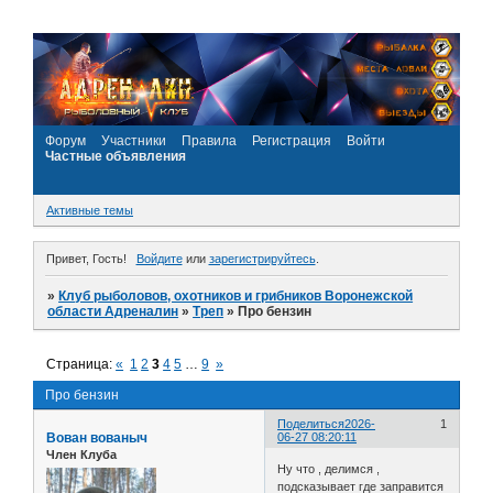
Форум
Участники
Правила
Регистрация
Войти
Частные объявления
Активные темы
Привет, Гость!
Войдите
или
зарегистрируйтесь
.
»
Клуб рыболовов, охотников и грибников Воронежской
области Адреналин
»
Треп
»
Про бензин
Страница:
«
1
2
3
4
5
…
9
»
Про бензин
Поделиться
2026-
1
Вован вованыч
06-27 08:20:11
Член Клуба
Ну что , делимся ,
подсказывает где заправится