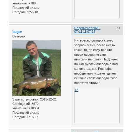
Уважение:
+788
Последний визит:
Сегодня 09:56:18
Поделиться
2026-
73
bugor
07-11 11:07:23
Ветеран
Интересно сегодня кто-то
заправился? Просто жесть
какая-то, по ходу все кто
среди недели не смог
выехали на охоту. На Донако
по 140 рублей очередь с пол
километра, про Роснефь
вообще молчу, даже где нет
бензина стоят очереди, типо
появится чтоли ?
+2
Зарегистрирован
: 2015-12-21
Сообщений:
3672
Уважение:
+18304
Последний визит:
Сегодня 06:18:27