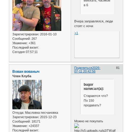
выехать, часиков
в 6
Вчера заправлялся, люди
стоят с ночи
+1
Зарегистрирован
: 2016-01-10
Сообщений:
267
Уважение:
+361
Последний визит:
Сегодня 07:57:11
Поделиться
2026-
81
Вован вованыч
07-11 20:42:56
Член Клуба
bugor
написал(а):
Стараются что?
По 150
продавать?
Откуда:
Масловка песчановка
Зарегистрирован
: 2015-12-23
Можно не покупать
Сообщений:
18171
Уважение:
+24337
Последний визит: