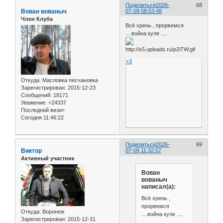
Поделиться
2026-
68
Вован вованыч
07-09 08:53:48
Член Клуба
Всё хрень , прорвемся
....война куле ....
+3
Откуда:
Масловка песчановка
Зарегистрирован
: 2015-12-23
Сообщений:
18171
Уважение:
+24337
Последний визит:
Сегодня 11:46:22
Поделиться
2026-
69
Виктор
07-09 11:32:57
Активный участник
Вован
вованыч
написал(а):
Всё хрень ,
прорвемся
Откуда:
Воронеж
....война куле ....
Зарегистрирован
: 2015-12-31