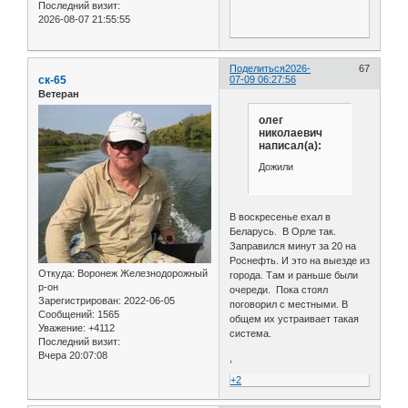
Последний визит:
2026-08-07 21:55:55
Поделиться
2026-
67
ск-65
07-09 06:27:56
Ветеран
олег
николаевич
написал(а):
Дожили
В воскресенье ехал в
Беларусь. В Орле так.
Заправился минут за 20 на
Роснефть. И это на выезде из
Откуда:
Воронеж Железнодорожный
города. Там и раньше были
р-он
очереди. Пока стоял
Зарегистрирован
: 2022-06-05
поговорил с местными. В
Сообщений:
1565
общем их устраивает такая
Уважение:
+4112
система.
Последний визит:
Вчера 20:07:08
,
+2