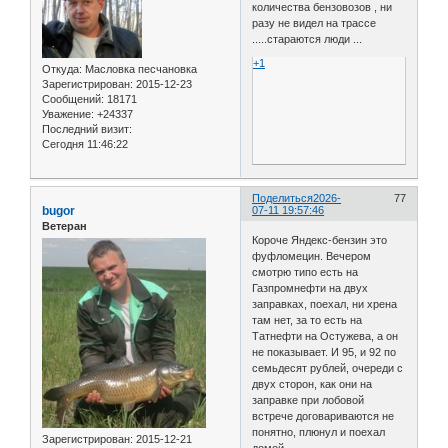
количества бензовозов , ни
разу не видел на трассе
.....стараются люди ...
+1
Откуда:
Масловка песчановка
Зарегистрирован
: 2015-12-23
Сообщений:
18171
Уважение:
+24337
Последний визит:
Сегодня 11:46:22
Поделиться
2026-
77
bugor
07-11 19:57:46
Ветеран
Короче Яндекс-бензин это
фуфломецин. Вечером
смотрю типо есть на
Газпромнефти на двух
заправках, поехал, ни хрена
там нет, за то есть на
Татнефти на Остужева, а он
не показывает. И 95, и 92 по
семьдесят рублей, очереди с
двух сторон, как они на
заправке при лобовой
встрече договариваются не
понятно, плюнул и поехал
Зарегистрирован
: 2015-12-21
домой.