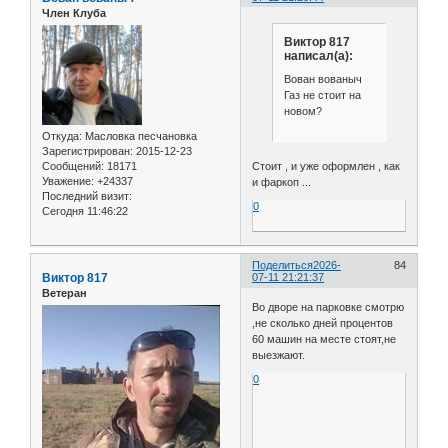
Член Клуба
Виктор 817
написал(а):
Вован вованыч
Газ не стоит на
новом?
Откуда:
Масловка песчановка
Зарегистрирован
: 2015-12-23
Стоит , и уже оформлен , как
Сообщений:
18171
Уважение:
+24337
и фаркоп ...
Последний визит:
0
Сегодня 11:46:22
Поделиться
2026-
84
Виктор 817
07-11 21:21:37
Ветеран
Во дворе на парковке смотрю
,не сколько дней процентов
60 машин на месте стоят,не
выезжают.
0