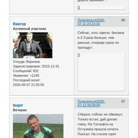
дороги занимают ...
0
Поделиться
2026-
86
Виктор
07-11 23:13:16
Активный участник
Сейчас, хоть завези бензина
в 2-3 раза больше, чем
раньше, очереди сразу не
пропадут.
0
Откуда:
Воронеж
Зарегистрирован
: 2015-12-31
Сообщений:
832
Уважение:
+1240
Последний визит:
2026-08-07 21:55:55
Поделиться
2026-
87
bugor
07-12 06:49:50
Ветеран
Сберазс сейчас не обманул.
Только встал, дай думаю
гляну. На Татнефти на
Остужева прошла оплата.
Поехал. На стелле горят