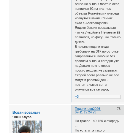
бенза не было. Обратно ехал,
появился 92 на платном
объезде Рогачёвки и очередь
ипануться какая. Сейчас
ехал с Александровки,
Яндекс бензин пооказывал
что на Лукойле в Нечаевке 92
появился, но фигушки, только
дизель.
В начале недели люди
гребовали на ВТК по соточке
заправляться, вообще без
проблем было, а сегодня уже
на Донако по сто сорок
просто аншлаг, не залиться.
Скорей всего реально не все
могут в рабочий день
постоять часок вот и
ринулись все сегодня.
+3
Поделиться
2026-
76
Вован вованыч
07-11 19:24:23
Член Клуба
По трассе 140-150 и очередь
...
Но кстати , я такого