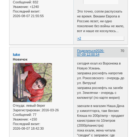
Сообщений:
832
Уважение:
+1240
Это точно, сопли распускать
Последний визит:
2026-08-07 21:55:55
не время. Веками Европа в
Россию лезет, ни одно
поколение без войны не жило,
вот и наше ее коснулось...
+2
Поделиться
2026-
70
luke
07-09 12:00:14
Новичок
сегодня ехал из Воронежа в
Новую Усмань.
заправка роснефть напротив
ул. Рокосовского - очередь до
ул. Витрука!
заправка роснефть на загибе
ул. Землячки - очередь с
километр! (по карте мерил)
Откуда:
левый берег
заехали в магазин Наша Дача
Зарегистрирован
: 2016-03-26
у химоптторга, там бензин
Сообщений:
77
Клоша по 200р/литр - продают
Уважение:
+150
канистрами по 10литров
Последний визит:
(2000р/канистра)
2026-08-07 18:42:30
пока ехали, жена читала
"сводки" с заправок: где