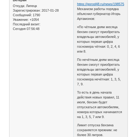
https://gorod48.ru/news/1985751/
Откуда:
Липецк
Механизм работы порядка
Зарегистрирован
: 2017-01-28
объяснил губернатор Игорь
Сообщений:
1790
Артамонов:
Уважение:
+1054
Последний визит:
«По чётным дням месяца
Сегодня 07:56:48
бензин смогут приобретать
владельцы автомобилей, у
которых первая цифра
госномера чётная: 0, 2, 4, 6
или 8.
По нечётным дням месяца
бензин смогут приобретать
владельцы автомобилей, у
которых первая цифра
госномера нечётная: 1, 3, 5,
7, 9.
То есть в день начала
действия новых правил, 11
июля, бензин будет
отпускаться автомобилям,
номера которых начинаются
на 1, 3, 5, 7 или 9.
Лимит отпуска бензина
сохраняется прежним: не
более 30 литров.