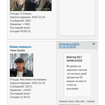
Откуда:
Н.Усмань
Зарегистрирован
: 2015-12-24
Сообщений:
3402
Уважение:
+7463
Последний визит:
Сегодня 09:06:16
Поделиться
2026-
85
Вован вованыч
07-11 21:54:53
Член Клуба
Виктор 817
написал(а):
Во дворе на
парковке смотрю
,не сколько дней
процентов 60
Откуда:
Масловка песчановка
машин на месте
Зарегистрирован
: 2015-12-23
стоят,не
Сообщений:
18171
выезжают.
Уважение:
+24337
Последний визит:
Сегодня 11:46:22
Значит могут без них , только