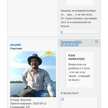
Нашему не впервой вообще
то... увы.... я не про всех...
От только боевые срочникам
чего то в пенсионный не
вошли...
0
Поделиться
2026-
72
alvahtin
07-09 15:17:50
Участник
Kant
написал(а):
Вчера ехал на
рыбалку в 2 ночи
, в ю-зах и на
левом , очередей
не было )
А бензин был?
+3
Откуда:
Воронеж
Зарегистрирован
: 2020-08-12
Сообщений:
237