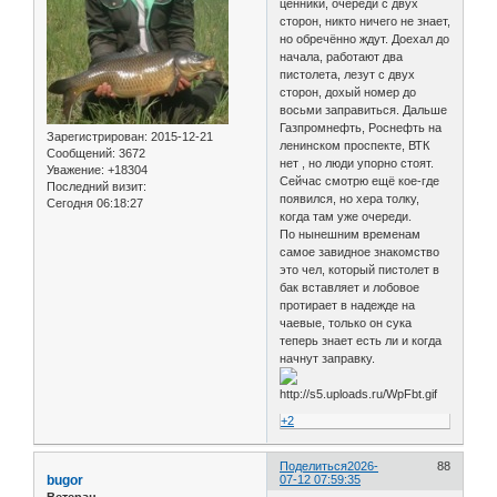
ценники, очереди с двух
сторон, никто ничего не знает,
но обречённо ждут. Доехал до
начала, работают два
пистолета, лезут с двух
сторон, дохый номер до
восьми заправиться. Дальше
Газпромнефть, Роснефть на
Зарегистрирован
: 2015-12-21
ленинском проспекте, ВТК
Сообщений:
3672
нет , но люди упорно стоят.
Уважение:
+18304
Сейчас смотрю ещё кое-где
Последний визит:
появился, но хера толку,
Сегодня 06:18:27
когда там уже очереди.
По нынешним временам
самое завидное знакомство
это чел, который пистолет в
бак вставляет и лобовое
протирает в надежде на
чаевые, только он сука
теперь знает есть ли и когда
начнут заправку.
+2
Поделиться
2026-
88
bugor
07-12 07:59:35
Ветеран