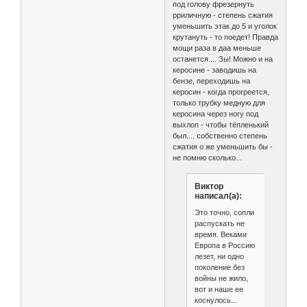
под голову фрезернуть
рриличную - степень сжатия
уменьшить этак до 5 и уголок
крутануть - то поедет! Правда
мощи раза в даа меньше
останется.... Зы! Можно и на
керосине - заводишь на
бензе, переходишь на
керосин - когда прогреется,
только трубку медную для
керосина через ногу под
выхлоп - чтобы тёпленький
был.... собственно степень
сжатия о же уменьшить бы -
не помню сколько...
Виктор
написал(а):
Это точно, сопли
распускать не
время. Веками
Европа в Россию
лезет, ни одно
поколение без
войны не жило,
вот и наше ее
коснулось...