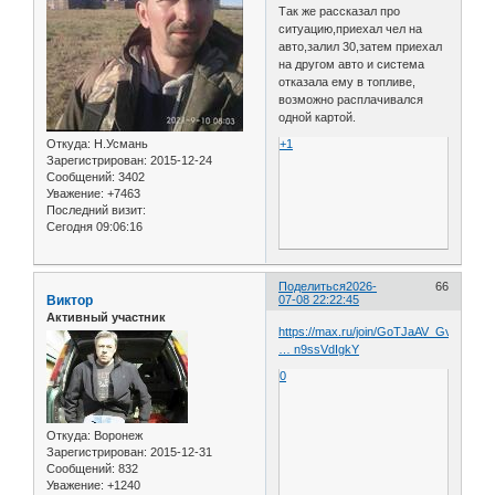
Так же рассказал про
ситуацию,приехал чел на
авто,залил 30,затем приехал
на другом авто и система
отказала ему в топливе,
возможно расплачивался
одной картой.
Откуда:
Н.Усмань
+1
Зарегистрирован
: 2015-12-24
Сообщений:
3402
Уважение:
+7463
Последний визит:
Сегодня 09:06:16
Поделиться
2026-
66
Виктор
07-08 22:22:45
Активный участник
https://max.ru/join/GoTJaAV_GvL9RAQI
… n9ssVdIgkY
0
Откуда:
Воронеж
Зарегистрирован
: 2015-12-31
Сообщений:
832
Уважение:
+1240