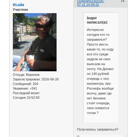
Поделиться
2026-
74
Исайя
07-11 14:49:31
Участник
bugor
написал(а):
Интересно
сегодня кто-то
заправился?
Просто жесть
какая-то, по ходу
все кто среди
недели не смог
выехали на
охоту. На Донако
по 140 рублей
Откуда:
Воронеж
очередь с пол
Зарегистрирован
: 2016-06-26
километра, про
Сообщений:
204
Роснефь вообще
Уважение:
+341
Последний визит:
молчу, даже где
Сегодня 10:52:50
нет бензина
стоят очереди,
типо появится
чтоли ?
Получилось заправиться?
0