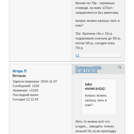
бензин по 70р - огромные
очереди, на ваях 137р/л -
заправляются без ажиотажу.
вопрос можно калошу лить в
плм?
ЗЫ. баллоны гбо с 15т.р
подорожали сначала до 30т.р,
потом 50т.р, сегодня пока
70т.р
+1
Поделиться
2026-
71
Игорь П
07-09 13:35:02
Ветеран
Зарегистрирован
: 2016-11-07
luke
Сообщений:
1326
написал(а):
Уважение:
+2329
Последний визит:
вопрос можно
Сегодня 12:11:43
калошу лить в
плм?
Лить то можно всё что
угодно... заводить только
нельзя! Ну если прокладку