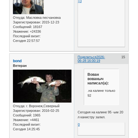
+3
Откуда:
Масловка песчановка
Зарегистрирован
: 2015-12-23
Сообщений:
18167
Уважение:
+24336
Последний визит:
Сегодня 22:57:57
Поделиться
2026-
15
bond
06-28 16:00:19
Ветеран
Вован
вованыч
написал(а):
.на калине только
92
Откуда:
г. Воронеж,Северный
Зарегистрирован
: 2016-02-25
Сегодня на калине 95 -ым 20
Сообщений:
1965
л канистру залил.
Уважение:
+4461
Последний визит:
0
Сегодня 14:25:45