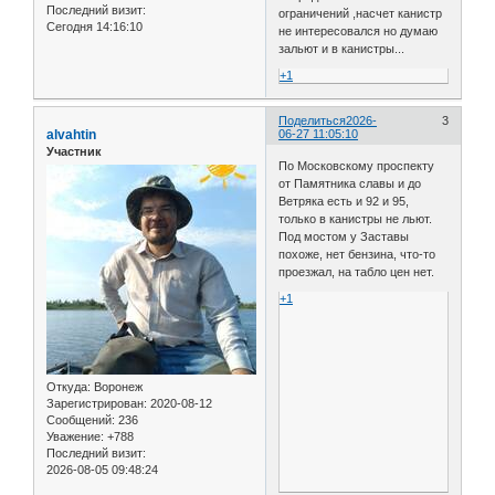
Последний визит:
ограничений ,насчет канистр
Сегодня 14:16:10
не интересовался но думаю
зальют и в канистры...
+1
Поделиться
2026-
3
alvahtin
06-27 11:05:10
Участник
По Московскому проспекту
от Памятника славы и до
Ветряка есть и 92 и 95,
только в канистры не льют.
Под мостом у Заставы
похоже, нет бензина, что-то
проезжал, на табло цен нет.
+1
Откуда:
Воронеж
Зарегистрирован
: 2020-08-12
Сообщений:
236
Уважение:
+788
Последний визит:
2026-08-05 09:48:24