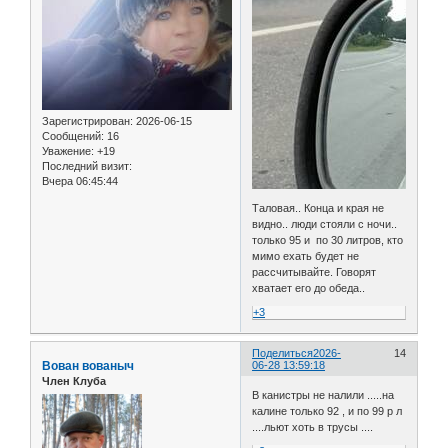
Зарегистрирован
: 2026-06-15
Сообщений:
16
Уважение:
+19
Последний визит:
Вчера 06:45:44
Таловая.. Конца и края не
видно.. люди стояли с ночи..
только 95 и по 30 литров, кто
мимо ехать будет не
рассчитывайте. Говорят
хватает его до обеда..
+3
Поделиться
2026-
14
Вован вованыч
06-28 13:59:18
Член Клуба
В канистры не налили .....на
калине только 92 , и по 99 р л
....льют хоть в трусы ....