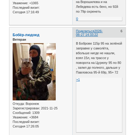
на Ворошилова и на
Уважение:
+1065
Лебедева есть бенз, но 92й
Последний визит:
по 79р охренеть
Сегодня 17:16:49
0
Поделиться
2026-
6
Бобёр-людоед
06-27 14:33:22
Ветеран
В Боброве 115р 95 на зелёной
заправке у самолёта,
вбольше нигде не нашли,
взял 15л, на трассе у
поворота на Цурюпу 95 по 80
, залил до полного, дальше у
Павловска 95-й 69р, 95+ 72
+1
Откуда:
Воронеж
Зарегистрирован
: 2021-11-25
Сообщений:
1309
Уважение:
+3684
Последний визит:
Сегодня 17:26:05