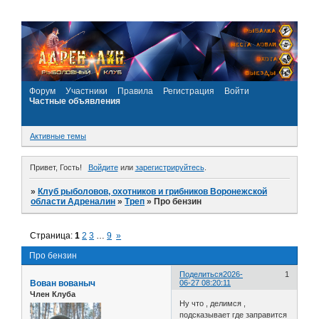
Форум
Участники
Правила
Регистрация
Войти
Частные объявления
Активные темы
Привет, Гость!
Войдите
или
зарегистрируйтесь
.
»
Клуб рыболовов, охотников и грибников Воронежской
области Адреналин
»
Треп
»
Про бензин
Страница:
1
2
3
…
9
»
Про бензин
Поделиться
2026-
1
Вован вованыч
06-27 08:20:11
Член Клуба
Ну что , делимся ,
подсказывает где заправится