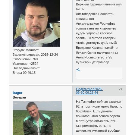
Верхний Карачан -калина ойл
аи-92
Листопадовка Роснефть
топлива нет
Архангельское Роснефть
топлива нет но я каким-то
чудом упросил кассира
залить 10 литров солярки
чтобы дотянуть до Анны😁
Бродовое Калина -какой-то
Откуда:
Машмет
бензин был в наличии и газ
Зарегистрирован
: 2015-12-24
Анна Роснефть есть 95
Сообщений:
760
пульсар и дт пульсар
Уважение:
+2524
Последний визит:
+1
Вчера 00:49:15
Поделиться
2026-
27
bugor
06-30 06:28:44
Ветеран
На Татнефти сейчас залился
92, в том числе мимо бака, по
65 рублей. Б..ть дожили,
пришлось пол левого берега
в пять утра объехать. втк.
газпромнефть есть, но
ценник не гуманный вообще.