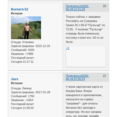
Поделиться
2026-
20
Borisich-52
06-28 21:51:28
Ветеран
Только сейчас с заправки
Роснефть на Суворова.
Залил 25 л 95-й "Пульсар" по
72,65. У колонки "Пульсар"
очередь была поменьше,
поэтому и взял его. 92-го не
было.
Откуда:
Отрожка
Зарегистрирован
: 2015-12-25
+3
Сообщений:
4293
Уважение:
+7989
Последний визит:
Сегодня 21:27:11
Поделиться
2026-
21
Javs
06-29 07:05:23
Ветеран
У меня зарплатная карта от
Откуда:
Липецк
Альфа-Банк. Вчера
Зарегистрирован
: 2017-01-28
ковырялся в приложенном ,
Сообщений:
1790
наткнулся на сервис
Уважение:
+1054
"заправки" - для оплаты
Последний визит:
бензина без захоода к
Сегодня 21:50:02
оператору. Не все запавки
есть, но, похоже, онлайн