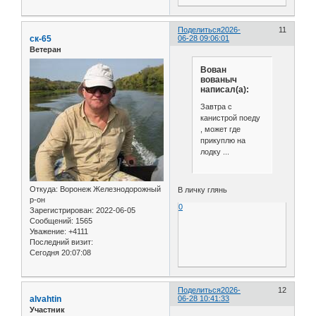
Поделиться
2026-
11
ск-65
06-28 09:06:01
Ветеран
Вован
вованыч
написал(а):
Завтра с
канистрой поеду
, может где
прикуплю на
лодку ...
Откуда:
Воронеж Железнодорожный
В личку глянь
р-он
0
Зарегистрирован
: 2022-06-05
Сообщений:
1565
Уважение:
+4111
Последний визит:
Сегодня 20:07:08
Поделиться
2026-
12
alvahtin
06-28 10:41:33
Участник