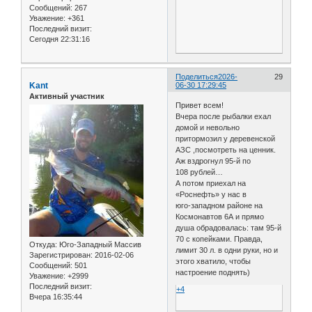
Сообщений:
267
Уважение:
+361
Последний визит:
Сегодня 22:31:16
Поделиться
2026-
29
Kant
06-30 17:29:45
Активный участник
Привет всем!
Вчера после рыбалки ехал
домой и невольно
притормозил у деревенской
АЗС ,посмотреть на ценник.
Аж вздрогнул 95‑й по
108 рублей…
А потом приехал на
«Роснефть» у нас в
юго‑западном районе на
Космонавтов 6А и прямо
душа обрадовалась: там 95-й
70 с копейками. Правда,
Откуда:
Юго-Западный Массив
лимит 30 л. в одни руки, но и
Зарегистрирован
: 2016-02-06
этого хватило, чтобы
Сообщений:
501
настроение поднять)
Уважение:
+2999
Последний визит:
+4
Вчера 16:35:44