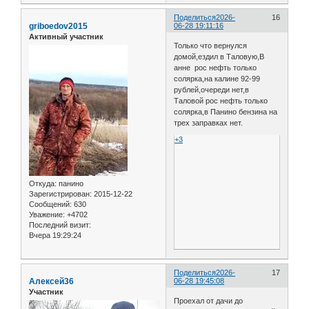
Поделиться
2026-
16
griboedov2015
06-28 19:11:16
Активный участник
Только что вернулся
домой,ездил в Таловую,В
анне рос нефть только
солярка,на калине 92-99
рублей,очереди нет,в
Таловой рос нефть только
солярка,в Панино бензина на
трех заправках нет.
+3
Откуда:
панино
Зарегистрирован
: 2015-12-22
Сообщений:
630
Уважение:
+4702
Последний визит:
Вчера 19:29:24
Поделиться
2026-
17
Алексей36
06-28 19:45:08
Участник
Проехал от дачи до