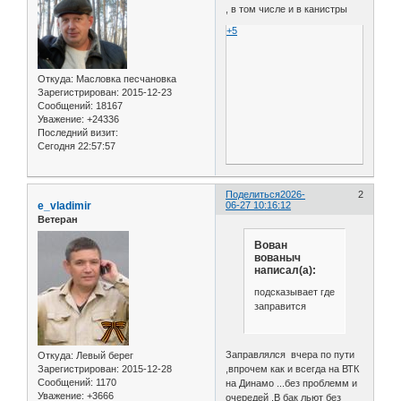
, в том числе и в канистры
+5
Откуда:
Масловка песчановка
Зарегистрирован
: 2015-12-23
Сообщений:
18167
Уважение:
+24336
Последний визит:
Сегодня 22:57:57
Поделиться
2026-
2
e_vladimir
06-27 10:16:12
Ветеран
Вован
вованыч
написал(а):
подсказывает где
заправится
Заправлялся вчера по пути
Откуда:
Левый берег
Зарегистрирован
: 2015-12-28
,впрочем как и всегда на ВТК
Сообщений:
1170
на Динамо ...без проблемм и
Уважение:
+3666
очередей .В бак льют без