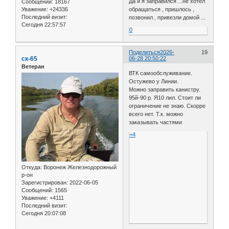
Да и я заправился ...не хотел
Сообщений:
18167
Уважение:
+24336
обращаться , пришлось ,
Последний визит:
позвонил , привезли домой ...
Сегодня 22:57:57
0
Поделиться
2026-
19
ск-65
06-28 20:50:22
Ветеран
ВТК самообслуживание.
Остужево у Линии.
Можно заправить канистру.
95й-90 р. Я10 лил. Стоит ли
ограничение не знаю. Скорре
всего нет. Т.к. можно
заказывать частями
+4
Откуда:
Воронеж Железнодорожный
р-он
Зарегистрирован
: 2022-06-05
Сообщений:
1565
Уважение:
+4111
Последний визит:
Сегодня 20:07:08