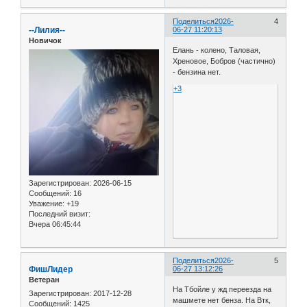
Поделиться
2026-
4
--Лилия--
06-27 11:20:13
Новичок
Елань - колено, Таловая,
Хреновое, Бобров (частично)
- бензина нет.
+3
Зарегистрирован
: 2026-06-15
Сообщений:
16
Уважение:
+19
Последний визит:
Вчера 06:45:44
Поделиться
2026-
5
ФишЛидер
06-27 13:12:26
Ветеран
На Тбойле у жд переезда на
Зарегистрирован
: 2017-12-28
машмете нет бенза. На Втк,
Сообщений:
1425