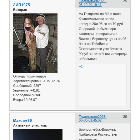
Поделиться
2026-
25
ЗИП1975
06-29 20:19:41
Ветеран
На Газпроме по М4 в селе
Комсомольское залил
чегодня 20л 95-го по 70 руб.
Очередей не было, про
канистры не спрашивал.
Ближе к Воронежу цены на 95
бенз на Тебойле и
Газпромнефти уже ближе к
90руб за литр были и очереди
небольшие
+1
Откуда:
Коммунаров
Зарегистрирован
: 2015-12-26
Сообщений:
2297
Уважение:
+4181
Последний визит:
Вчера 19:26:07
Поделиться
2026-
26
Максим36
06-30 01:45:02
Активный участник
Борисоглебск-Воронеж
Грибановка Роснефть-в
наличии газ