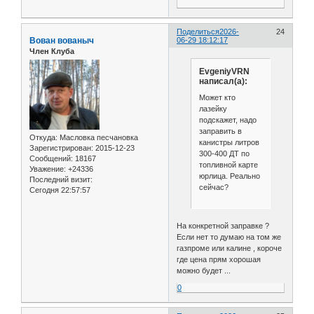
Поделиться
2026-
24
Вован вованыч
06-29 18:12:17
Член Клуба
EvgeniyVRN
написал(а):
Может кто
лазейку
подскажет, надо
заправить в
Откуда:
Масловка песчановка
канистры литров
Зарегистрирован
: 2015-12-23
300-400 ДТ по
Сообщений:
18167
топливной карте
Уважение:
+24336
юрлица. Реально
Последний визит:
сейчас?
Сегодня 22:57:57
На конкретной заправке ?
Если нет то думаю на том же
газпроме или калине , короче
где цена прям хорошая
можно будет ...
0