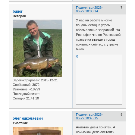
Поделиться
2026-
7
bugor
06-27 18:00:14
Ветеран
У нас на работе многие
пацаны сегодня утром
обломались с заправкой. На
Роснефти что по Ростовской
трассе на въезде в город
появился сейчас, с утра не
было.
0
Зарегистрирован
: 2015-12-21
Сообщений:
3672
Уважение:
+18299
Последний визит:
Сегодня 21:41:10
Поделиться
2026-
8
олег николаевич
06-27 18:45:15
Участник
Ажиотаж днем понятен. А
ночью как дела обстоят?