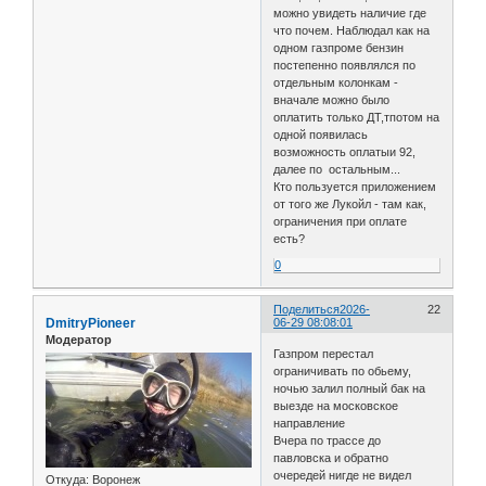
можно увидеть наличие где
что почем. Наблюдал как на
одном газпроме бензин
постепенно появлялся по
отдельным колонкам -
вначале можно было
оплатить только ДТ,тпотом на
одной появилась
возможность оплатыи 92,
далее по остальным...
Кто пользуется приложением
от того же Лукойл - там как,
ограничения при оплате
есть?
0
Поделиться
2026-
22
DmitryPioneer
06-29 08:08:01
Модератор
Газпром перестал
ограничивать по обьему,
ночью залил полный бак на
выезде на московское
направление
Вчера по трассе до
павловска и обратно
очередей нигде не видел
Откуда:
Воронеж