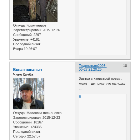
Откуда:
Коммунаров
Зарегистрирован
: 2015-12-26
Сообщений:
2297
Уважение:
+4181
Последний визит:
Вчера 19:26:07
Поделиться
2026-
10
Вован вованыч
06-27 21:20:25
Член Клуба
Завтра с канистрой поеду ,
может где прикуплю на лодку
...
0
Откуда:
Масловка песчановка
Зарегистрирован
: 2015-12-23
Сообщений:
18167
Уважение:
+24336
Последний визит:
Сегодня 22:57:57