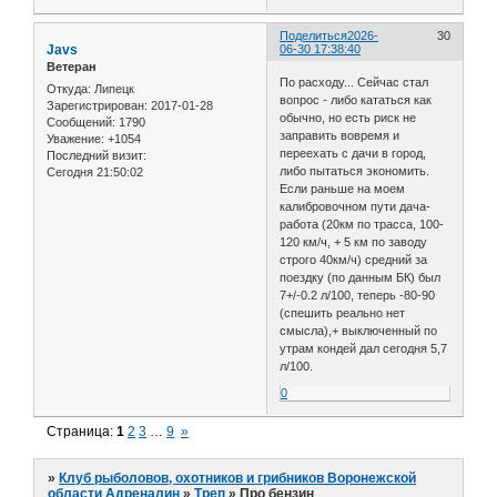
Поделиться
2026-
30
Javs
06-30 17:38:40
Ветеран
По расходу... Сейчас стал
Откуда:
Липецк
вопрос - либо кататься как
Зарегистрирован
: 2017-01-28
обычно, но есть риск не
Сообщений:
1790
заправить вовремя и
Уважение:
+1054
переехать с дачи в город,
Последний визит:
либо пытаться экономить.
Сегодня 21:50:02
Если раньше на моем
калибровочном пути дача-
работа (20км по трасса, 100-
120 км/ч, + 5 км по заводу
строго 40км/ч) средний за
поездку (по данным БК) был
7+/-0.2 л/100, теперь -80-90
(спешить реально нет
смысла),+ выключенный по
утрам кондей дал сегодня 5,7
л/100.
0
Страница:
1
2
3
…
9
»
»
Клуб рыболовов, охотников и грибников Воронежской
области Адреналин
»
Треп
»
Про бензин