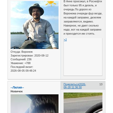
В Анне проезжал, в Роснефти
был только 95 и дизель, и
очередь.По дороге из
Воронежа очереди фур везде,
на каждой заправке, дизелем
заправляются, видимо.
Наверное, не дают сколько
надо, вот на каждой заправке
и приходится им стоять.
+2
Откуда:
Воронеж
Зарегистрирован
: 2020-08-12
Сообщений:
236
Уважение:
+788
Последний визит:
2026-08-05 09:48:24
Поделиться
2026-
13
--Лилия--
06-28 11:36:30
Новичок