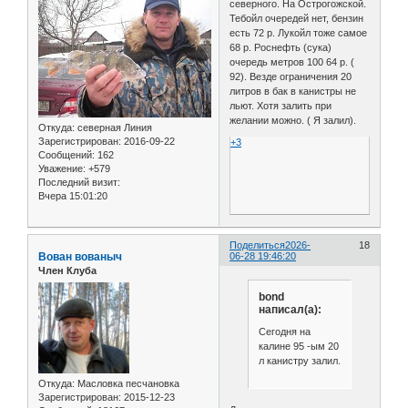
северного. На Острогожской.
Тебойл очередей нет, бензин
есть 72 р. Лукойл тоже самое
68 р. Роснефть (сука)
очередь метров 100 64 р. (
92). Везде ограничения 20
литров в бак в канистры не
льют. Хотя залить при
желании можно. ( Я залил).
Откуда:
северная Линия
Зарегистрирован
: 2016-09-22
+3
Сообщений:
162
Уважение:
+579
Последний визит:
Вчера 15:01:20
Поделиться
2026-
18
Вован вованыч
06-28 19:46:20
Член Клуба
bond
написал(а):
Сегодня на
калине 95 -ым 20
л канистру залил.
Откуда:
Масловка песчановка
Зарегистрирован
: 2015-12-23