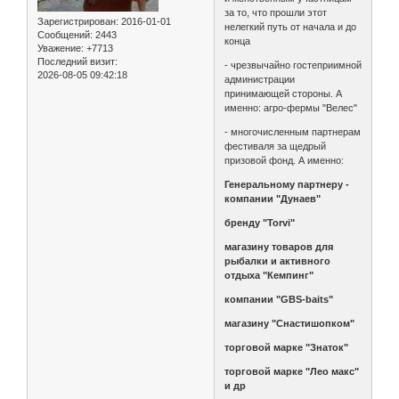
за то, что прошли этот
Зарегистрирован
: 2016-01-01
нелегкий путь от начала и до
Сообщений:
2443
конца
Уважение:
+7713
Последний визит:
- чрезвычайно гостеприимной
2026-08-05 09:42:18
администрации
принимающей стороны. А
именно: агро-фермы "Велес"
- многочисленным партнерам
фестиваля за щедрый
призовой фонд. А именно:
Генеральному партнеру -
компании "Дунаев"
бренду "Torvi"
магазину товаров для
рыбалки и активного
отдыха "Кемпинг"
компании "GBS-baits"
магазину "Снастишопком"
торговой марке "Знаток"
торговой марке "Лео макс"
и др