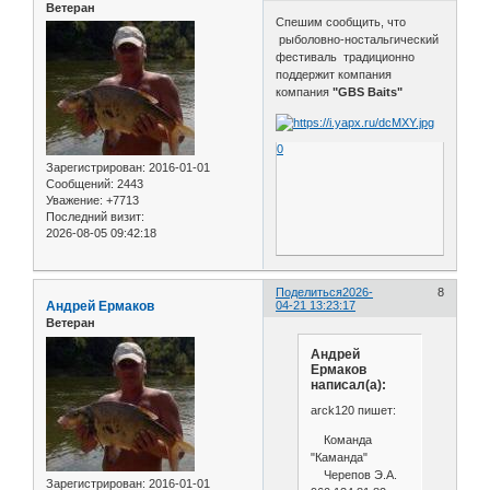
Ветеран
Спешим сообщить, что
рыболовно-ностальгический
фестиваль традиционно
поддержит компания
компания
"GBS Baits"
0
Зарегистрирован
: 2016-01-01
Сообщений:
2443
Уважение:
+7713
Последний визит:
2026-08-05 09:42:18
Поделиться
2026-
8
Андрей Ермаков
04-21 13:23:17
Ветеран
Андрей
Ермаков
написал(а):
arck120 пишет:
Команда
"Каманда"
Черепов Э.А.
Зарегистрирован
: 2016-01-01