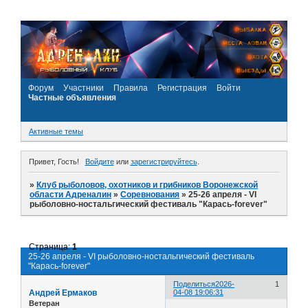
Форум
Участники
Правила
Регистрация
Войти
Частные объявления
Активные темы
Привет, Гость!
Войдите
или
зарегистрируйтесь
.
»
Клуб рыболовов, охотников и грибников Воронежской
области Адреналин
»
Соревнования
»
25-26 апреля - VI
рыболовно-ностальгический фестиваль "Карась-forever"
Страница:
1
25-26 апреля - VI рыболовно-ностальгический фестиваль
"Карась-forever"
Поделиться
2026-
1
Андрей Ермаков
04-08 19:06:31
Ветеран