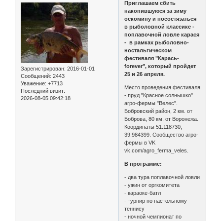
Приглашаем сбить
накопившуюся за зиму
оскомину и посостязаться
в рыболовной классике -
поплавочной ловле карася
- в рамках рыболовно-
ностальгическом
фестиваля "Карась-
forever", который пройдет
Зарегистрирован
: 2016-01-01
25 и 26 апреля.
Сообщений:
2443
Уважение:
+7713
Место проведения фестиваля
Последний визит:
- пруд "Красное солнышко"
2026-08-05 09:42:18
агро-фермы "Велес".
Бобровский район, 2 км. от
Боброва, 80 км. от Воронежа.
Координаты 51.118730,
39.984399. Сообщество агро-
фермы в VK
vk.com/agro_ferma_veles.
В программе:
- два тура поплавочной ловли
- ужин от оргкомитета
- караоке-батл
- турнир по настольному
теннису
- ночной чемпионат по