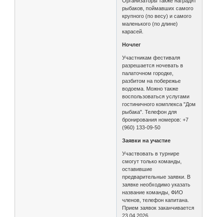
Организаторы также наградят
рыбаков, поймавших самого
крупного (по весу) и самого
маленького (по длине)
карасей.
Ночлег
Участникам фестиваля
разрешается ночевать в
палаточном городке,
разбитом на побережье
водоема. Можно также
воспользоваться услугами
гостиничного комплекса "Дом
рыбака". Телефон для
бронирования номеров: +7
(960) 133-09-50
Заявки на участие
Участвовать в турнире
смогут только команды,
оставившие
предварительные заявки. В
заявке необходимо указать
название команды, ФИО
членов, телефон капитана.
Прием заявок заканчивается
23.04.2026