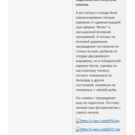
сполна.
А все ветра и холода были
компенсированы теплым
приемом от администрацией
агро-фермы "Велес" и
насыщенной вечерней
программой. А потому на
итоговой церемонии
награждения чествовали не
только лучших рыбаков по
следам двухдневного
марафона, но и победителей
караоке-батла, турнира по
настольному теннису,
ночного чемпионата по
бильярду и других
состязаний, напрямую не
связанных с ловлей рыбы.
Но снимки с награждения
еще не подоспели. Поэтому
начнем наш фоторепортаж с
самого начала