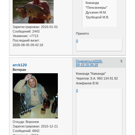
Команда
"Пенсионеры"
Духанин М.М.
Трубецкой М.В.
Зарегистрирован
: 2016-01-01
Сообщений:
2443
Принято
Уважение:
+7713
Последний визит:
0
2026-08-05 09:42:18
Поделиться
2026-
5
arck120
04-15 15:34:18
Ветеран
Команда "Каманда"
Черепов Э.А. 960 134 81 82
Алифанов В.М.
0
Откуда:
Воронеж
Зарегистрирован
: 2015-12-21
Сообщений:
6842