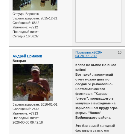
Откуда:
Воронеж
Зарегистрирован
: 2015-12-21
Сообщений:
6842
Уважение:
+7212
Последний визит:
Сегодня 16:56:37
Поделиться
2026-
10
Андрей Ермаков
04-28 09:17:13
Ветеран
Клёва не было! Но было
клёво!
Вот такой лаконичный
отчет можно дать по
следам VI рыболовно-
ностальгического
фестиваля "Карась-
forever", прошедшего в
минувшие выходные на
Зарегистрирован
: 2016-01-01
зарыбленном пруду агро-
Сообщений:
2443
фермы "Велес"
Уважение:
+7713
Бобровского района.
Последний визит:
2026-08-05 09:42:18
Это был самый холодный
фестиваль за всю его