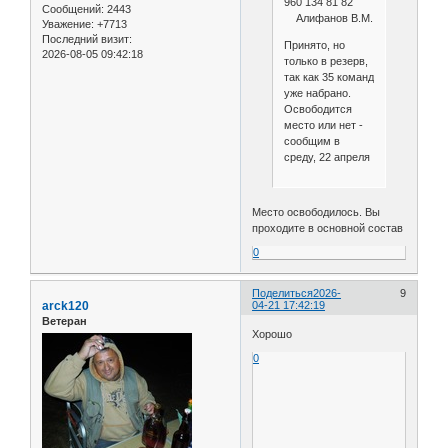
960 134 81 82
Сообщений:
2443
Алифанов В.М.
Уважение:
+7713
Последний визит:
Принято, но
2026-08-05 09:42:18
только в резерв,
так как 35 команд
уже набрано.
Освободится
место или нет -
сообщим в
среду, 22 апреля
Место освободилось. Вы
проходите в основной состав
0
Поделиться
2026-
9
arck120
04-21 17:42:19
Ветеран
Хорошо
0