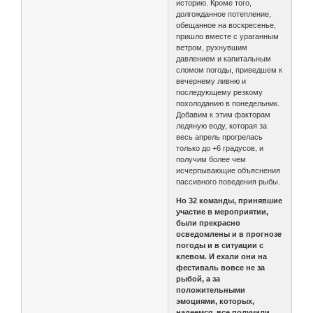
историю. Кроме того,
долгожданное потепление,
обещанное на воскресенье,
пришло вместе с ураганным
ветром, рухнувшим
давлением и капитальным
сломом погоды, приведшем к
вечернему ливню и
последующему резкому
похолоданию в понедельник.
Добавим к этим факторам
ледяную воду, которая за
весь апрель прогрелась
только до +6 градусов, и
получим более чем
исчерпывающие объяснения
пассивного поведения рыбы.
Но 32 команды, принявшие
участие в мероприятии,
были прекрасно
осведомлены и в прогнозе
погоды и в ситуации с
клевом. И ехали они на
фестиваль вовсе не за
рыбой, а за
положительными
эмоциями, которых,
надеемся, все получили