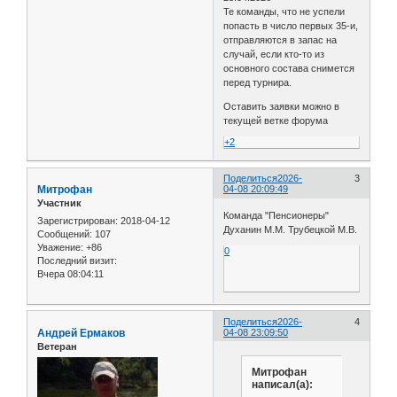
Те команды, что не успели
попасть в число первых 35-и,
отправляются в запас на
случай, если кто-то из
основного состава снимется
перед турнира.
Оставить заявки можно в
текущей ветке форума
+2
Поделиться
2026-
3
Митрофан
04-08 20:09:49
Участник
Команда "Пенсионеры"
Зарегистрирован
: 2018-04-12
Духанин М.М. Трубецкой М.В.
Сообщений:
107
Уважение:
+86
0
Последний визит:
Вчера 08:04:11
Поделиться
2026-
4
Андрей Ермаков
04-08 23:09:50
Ветеран
Митрофан
написал(а):