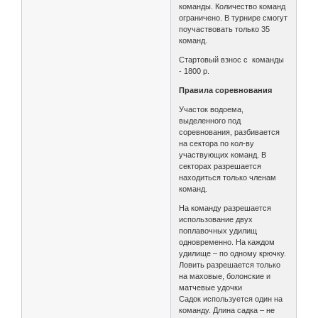
команды. Количество команд
ограничено. В турнире смогут
поучаствовать только 35
команд.
Стартовый взнос с команды
- 1800 р.
Правила соревнования
Участок водоема,
выделенного под
соревнования, разбивается
на сектора по кол-ву
участвующих команд. В
секторах разрешается
находиться только членам
команд.
На команду разрешается
использование двух
поплавочных удилищ
одновременно. На каждом
удилище – по одному крючку.
Ловить разрешается только
на маховые, болонские и
матчевые удочки
Садок используется один на
команду. Длина садка – не