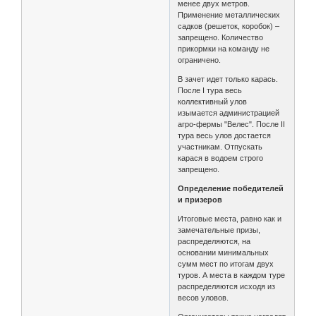
менее двух метров.
Применение металлических
садков (решеток, коробок) –
запрещено. Количество
прикормки на команду не
ограничено.
В зачет идет только карась.
После I тура весь
коллективный улов
изымается администрацией
агро-фермы "Велес". После II
тура весь улов достается
участникам. Отпускать
карася в водоем строго
запрещено.
Определение победителей
и призеров
Итоговые места, равно как и
замечательные призы,
распределяются, на
основании минимальных
сумм мест по итогам двух
туров. А места в каждом туре
распределяются исходя из
весов уловов.