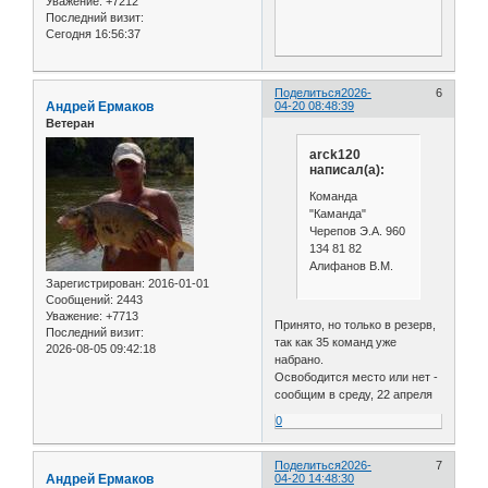
Уважение:
+7212
Последний визит:
Сегодня 16:56:37
Поделиться
2026-
6
Андрей Ермаков
04-20 08:48:39
Ветеран
arck120
написал(а):
Команда
"Каманда"
Черепов Э.А. 960
134 81 82
Алифанов В.М.
Зарегистрирован
: 2016-01-01
Сообщений:
2443
Уважение:
+7713
Принято, но только в резерв,
Последний визит:
так как 35 команд уже
2026-08-05 09:42:18
набрано.
Освободится место или нет -
сообщим в среду, 22 апреля
0
Поделиться
2026-
7
Андрей Ермаков
04-20 14:48:30