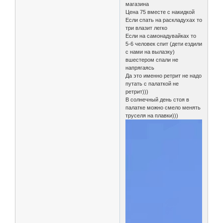
магазина
Цена 75 вместе с накидкой
Если спать на раскладухах то
три влазит легко
Если на самонадувайках то
5-6 человек спит (дети ездили
с нами на вылазку)
вшестером спали не
напрягаясь
Да это именно ретрит не надо
путать с палаткой не
ретрит)))
В солнечный день стоя в
палатке можно смело менять
труселя на плавки)))