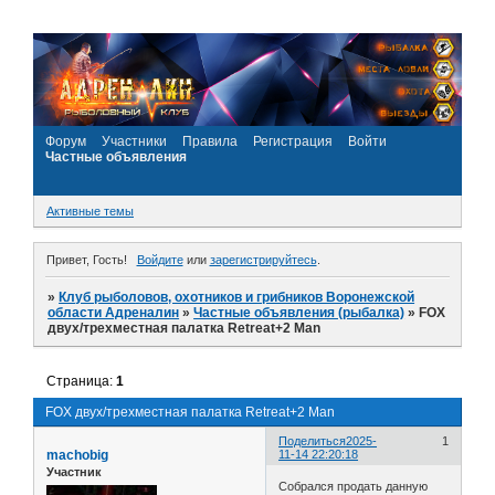
Форум
Участники
Правила
Регистрация
Войти
Частные объявления
Активные темы
Привет, Гость!
Войдите
или
зарегистрируйтесь
.
»
Клуб рыболовов, охотников и грибников Воронежской
области Адреналин
»
Частные объявления (рыбалка)
»
FOX
двух/трехместная палатка Retreat+2 Man
Страница:
1
FOX двух/трехместная палатка Retreat+2 Man
Поделиться
2025-
1
machobig
11-14 22:20:18
Участник
Собрался продать данную