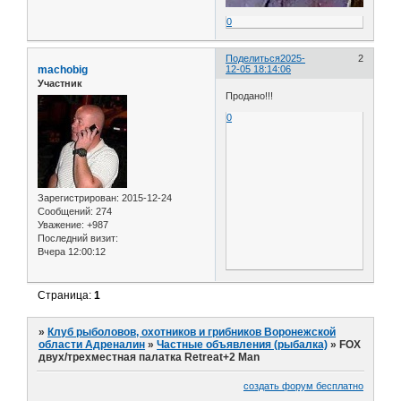
0
Поделиться
2025-
2
machobig
12-05 18:14:06
Участник
Продано!!!
0
Зарегистрирован
: 2015-12-24
Сообщений:
274
Уважение:
+987
Последний визит:
Вчера 12:00:12
Страница:
1
»
Клуб рыболовов, охотников и грибников Воронежской
области Адреналин
»
Частные объявления (рыбалка)
»
FOX
двух/трехместная палатка Retreat+2 Man
создать форум бесплатно