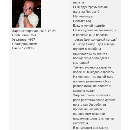
палатку
FOX двух/трехместная
палатка Retreat+2
Man+накидка
Палатке год
Езжу с женой и дитём
Не прокурена не заезжена)))
Зарегистрирован
: 2015-12-24
В наличии ещё палатка
Сообщений:
274
Уважение:
+987
трекер (для холодной погоды)
Последний визит:
и шатёр Солар...для выезда
Вчера 12:00:12
вдвоём с женой на
раскладухах ну или + к
посиделкам если едем с
компанией
Так что можно сказать не
более 10 выездов с фоксом
Из косяков---на одной дуге
порвана резинка-на сбор-
разбор никак не влияет и
куплена новая
Задняя стойка ,которая в
роли растяжки слабо держит
но это как бы рабочая
проблема--лечится
нанесением лака или
подложить фольгу от пачки
сигарет)))
В остальном всё как из