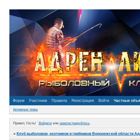
Форум
Участники
Правила
Регистрация
Войти
Частные объ
Активные темы
Привет, Гость!
Войдите
или
зарегистрируйтесь
.
»
Клуб рыболовов, охотников и грибников Воронежской области А