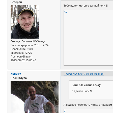
Ветеран
Тебе нужен мотор с длиной ноги S
+1
Откуда:
Воронеж,Ю-Запад
Зарегистрирован
: 2015-12-24
Сообщений:
1004
Уважение:
+2720
Последний визит:
2023-08-02 15:00:45
aldreks
Поделиться
2016-04-01 19:11:02
Член Клуба
Lenchik написал(а):
с длиной ноги S
А под нее подбирать лодку с транце
0