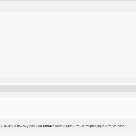
м 381мм?Но почему разница
такая
в цене?Одна и та-же фирма,одна и та-же база.