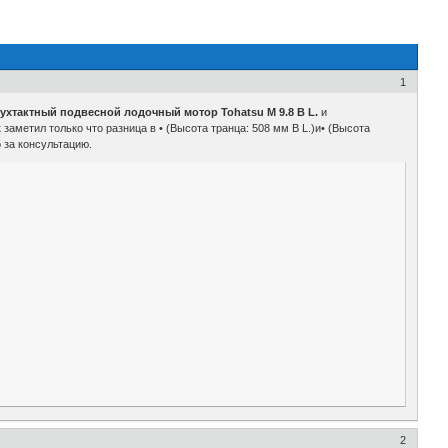
1
ухтактный подвесной лодочный мотор Tohatsu M 9.8 B L.
и
заметил только что разница в • (Высота транца: 508 мм B L.)и• (Высота
 за консультацию.
2