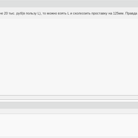
е 20 тыс. руб(в пользу L), то можно взять L и сколхозить проставку на 125мм. Правда 