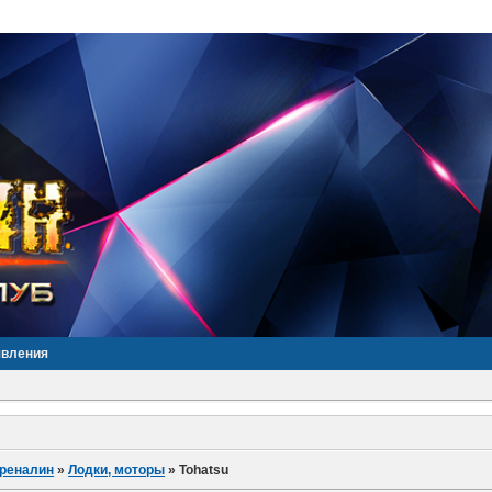
явления
дреналин
»
Лодки, моторы
»
Tohatsu