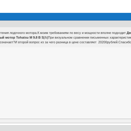
етения лодочного мотора.К моим требованиям по весу и мощности вполне подходит
Дв
й мотор Tohatsu M 9.8 B S
[/b]При визуальном сравнении письменных характеристик 
 означает?И второй вопрос из за чего разница в цене составляет 20200рублей.Спасибо