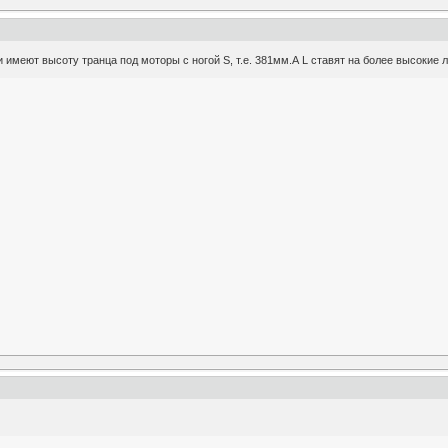
 имеют высоту транца под моторы с ногой S, т.е. 381мм.А L ставят на более высокие л