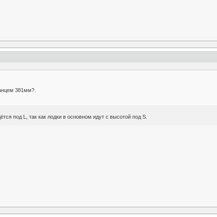
ранцем 381мм?.
ётся под L, так как лодки в основном идут с высотой под S.