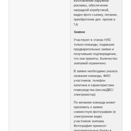
изготовление наружной
рекламы, обеспечение
наградной атрибутикой,
видео-фото съемку, питание,
приобретение доп. призов и
т.д.
Заявки
Участвуют в этапах НЛС
только команды, подавшие
предварительные заявки и
получившие подтверждение,
что они приняты. Количество
экипажей ограничено.
В заявке необходимо указать
название команды, ФИО
участников, телефон
капитана и характеристики
плавсредства (весла/ДВС/
электромотор)
По желанию команда может
приложить к заявке
совместную фотографию (в
электронном виде)
участников экипажа.
Фотография принесет
дополнительные баллы в