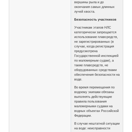
вершины рыла и до
окончания самых длинных
лучей хвоста.
Безопасность участников
Участникам этапов НЛС
категорически запрещается
использование плавсредств,
не зарегистрированных (в
случае, когда регистрация
предусмотрена
Государственной инспекцией
по маломерным судам), а
также плавсредств, не
оборудованных средствами
обеспечения безопасности на
воде.
Во время перемещения по
водоему экипажи обязаны
выполнять действующие
правила пользования
маломерными судами на
водных объектах Российской
Федерации.
В случае нештатной ситуации
на воде: неисправности