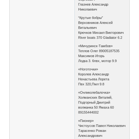
Глазнев Александр
Николаевич
“Крутые бобры”
Верховников Алексей
Витальевич
Крючков Михаил Викторович
River boats 370 Gladiator 6.2
«Мичуринск-Тамбов»
Теплов Олег 89005187535
Максимов Игорь
Лодка 3. 6пвх, мотор 9.9
«Ноготочки»
Королев Александр
Ненастьева Лорета
Пвх 320,Пмл 9.8
«Онликолебалочка»
Холманских Виталий,
Подгорный Дмитрий
волжанка 50 Ямаха 60
89155444002
«Пионер»
Чистоусов Павел Николаевич
Тарасенко Роман
Александрович