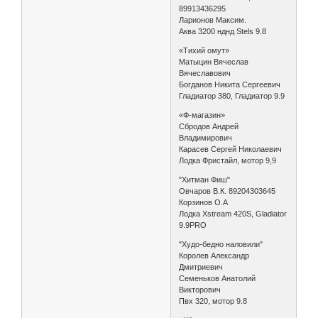
89913436295
Ларионов Максим.
Аква 3200 нднд Stels 9.8
«Тихий омут»
Матыцин Вячеслав
Вячеславович
Богданов Никита Сергеевич
Гладиатор 380, Гладиатор 9.9
«Ф-магазин»
Сбродов Андрей
Владимирович
Карасев Сергей Николаевич
Лодка Фристайл, мотор 9,9
"Хитман Фиш"
Овчаров В.К. 89204303645
Корзинов О.А
Лодка Xstream 420S, Gladiator
9.9PRO
"Худо-бедно наловили"
Королев Александр
Дмитриевич
Семеньков Анатолий
Викторович
Пвх 320, мотор 9.8