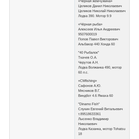
«Чёрная жемчужина»
Целиков Данил Николаевич
Целиков Николай Николаевич
Лодка 390. Мотор 9.9
«Чёрная рыба»
Алексеев Илья Андреевич
9507600019
Попов Павел Викторович
Альбакор 440 Хонда 60
"40 Рыбалок"
Ткачев О.А.
Черутов А.Н.
Лодка Волжанка 490, мотор
60 л.с.
«CMfishing»
Сафонов А.Ю.
Мясников В.Г.
Виндбот 4.6 Ямаха 60
"Dinamo Fish"
Слукин Евгений Витальевич
т.89518633361
Лысенко Владимир
Николаевич
Лодка Казанка, мотор Tohatsu
18