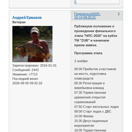
0
Поделиться
2025-
2
Андрей Ермаков
10-14 09:20:21
Ветеран
Публикуем положение о
проведении финального
этапа "НЛС-2025" на кубок
ТМ "ZUB" и начинаем
прием заявок.
Программа этапа
2 ноября
Зарегистрирован
: 2016-01-01
06:00 Прибытие участников
Сообщений:
2443
на место, подготовка
Уважение:
+7713
плавсредств
Последний визит:
2026-08-05 09:42:18
06:30 Регистрация и
жеребьевка команд
07:30 Торжественная
церемония открытия
соревнований
07:50 Старт весельных лодок
08:00 Старт лодок с ДВС
15:00 Финиш
15:30 Дегустационные
мероприятия
16:00 Торжественная