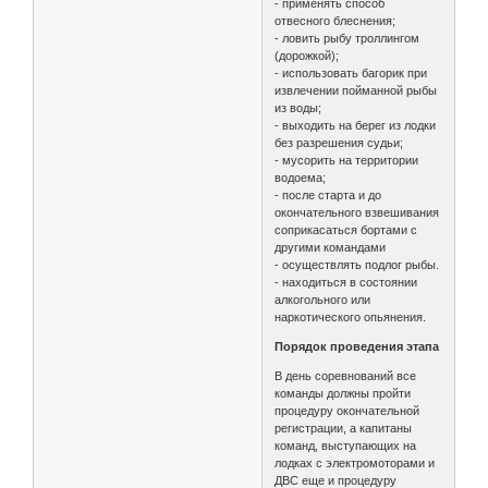
- применять способ
отвесного блеснения;
- ловить рыбу троллингом
(дорожкой);
- использовать багорик при
извлечении пойманной рыбы
из воды;
- выходить на берег из лодки
без разрешения судьи;
- мусорить на территории
водоема;
- после старта и до
окончательного взвешивания
соприкасаться бортами с
другими командами
- осуществлять подлог рыбы.
- находиться в состоянии
алкогольного или
наркотического опьянения.
Порядок проведения этапа
В день соревнований все
команды должны пройти
процедуру окончательной
регистрации, а капитаны
команд, выступающих на
лодках с электромоторами и
ДВС еще и процедуру