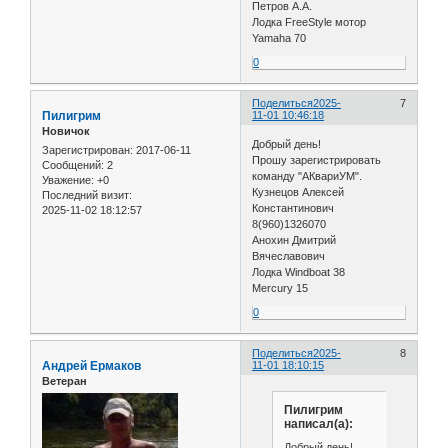
Петров А.А.
Лодка FreeStyle мотор
Yamaha 70
0
Поделиться
2025-
7
Пилигрим
11-01 10:46:18
Новичок
Добрый день!
Зарегистрирован
: 2017-06-11
Прошу зарегистрировать
Сообщений:
2
команду "АКвариУМ".
Уважение:
+0
Кузнецов Алексей
Последний визит:
Константинович
2025-11-02 18:12:57
8(960)1326070
Анохин Дмитрий
Вячеславович
Лодка Windboat 38
Mercury 15
0
Поделиться
2025-
8
Андрей Ермаков
11-01 18:10:15
Ветеран
Пилигрим
написал(а):
Добрый день!