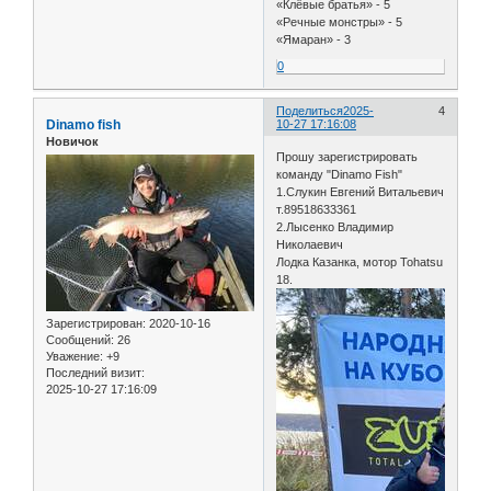
«Клёвые братья» - 5
«Речные монстры» - 5
«Ямаран» - 3
0
Поделиться
2025-
4
Dinamo fish
10-27 17:16:08
Новичок
Прошу зарегистрировать
команду "Dinamo Fish"
1.Слукин Евгений Витальевич
т.89518633361
2.Лысенко Владимир
Николаевич
Лодка Казанка, мотор Tohatsu
18.
Зарегистрирован
: 2020-10-16
Сообщений:
26
Уважение:
+9
Последний визит:
2025-10-27 17:16:09