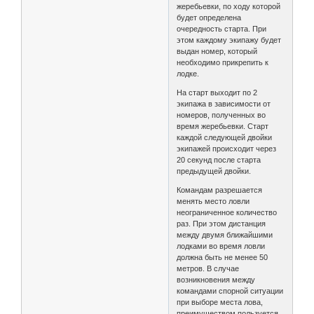
жеребьевки, по ходу которой
будет определена
очередность старта. При
этом каждому экипажу будет
выдан номер, который
необходимо прикрепить к
лодке.
На старт выходит по 2
экипажа в зависимости от
номеров, полученных во
время жеребьевки. Старт
каждой следующей двойки
экипажей происходит через
20 секунд после старта
предыдущей двойки.
Командам разрешается
менять место ловли
неограниченное количество
раз. При этом дистанция
между двумя ближайшими
лодками во время ловли
должна быть не менее 50
метров. В случае
возникновения между
командами спорной ситуации
при выборе места лова,
преимуществом пользуется