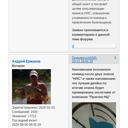
общий зачет и послужит
целям популяризации
проекта НЛС, повышения
узнаваемости команд и
привлечения болельщиков.
Заявки принимаются в
комментариях к данной
теме форума
0
Поделиться
2025-
3
Андрей Ермаков
10-21 16:41:18
Ветеран
Напоминаем положение
команд после двух этапов
"НЛС" и также напоминаем,
что лучшая двойка по
итогам сезона будет
премирована эхолотами от
компании "Практик-НЦ"
Зарегистрирован
: 2016-01-01
Сообщений:
2443
Уважение:
+7713
Последний визит:
2026-08-05 09:42:18