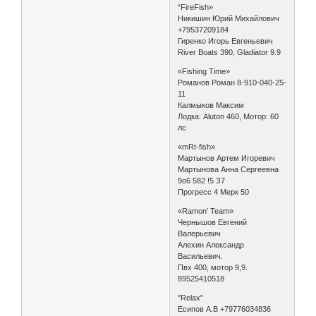
“FireFish»
Никишин Юрий Михайлович
+79537209184
Гиренко Игорь Евгеньевич
River Boats 390, Gladiator 9.9
«Fishing Time»
Романов Роман 8-910-040-25-
11
Калмыков Максим
Лодка: Aluton 460, Мотор: 60
лс
«mRt-fish»
Мартынов Артем Игоревич
Мартынова Анна Сергеевна
9о6 582 !5 З7
Прогресс 4 Мерк 50
«Ramon’ Team»
Чернышов Евгений
Валерьевич
Алехин Александр
Васильевич.
Пвх 400, мотор 9,9.
89525410518
"Relax"
Есипов А.В +79776034836