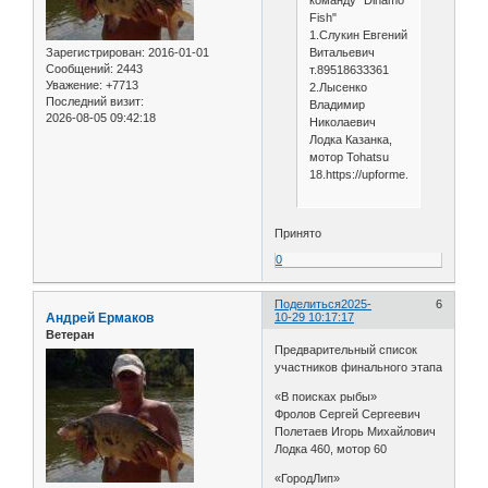
Fish"
1.Слукин Евгений
Витальевич
Зарегистрирован
: 2016-01-01
Сообщений:
2443
т.89518633361
Уважение:
+7713
2.Лысенко
Последний визит:
Владимир
2026-08-05 09:42:18
Николаевич
Лодка Казанка,
мотор Tohatsu
18.https://upforme.ru/uploads/00
Принято
0
Поделиться
2025-
6
Андрей Ермаков
10-29 10:17:17
Ветеран
Предварительный список
участников финального этапа
«В поисках рыбы»
Фролов Сергей Сергеевич
Полетаев Игорь Михайлович
Лодка 460, мотор 60
«ГородЛип»