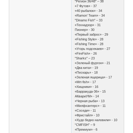
"Регион 36/48" – 38
«7 Футов» - 37
«40 рыбалок» - 34
«Ramon’ Team» - 34
"Dinamo Fish" – 33
«Технадзор» - 31
Пионер» - 30
«Первый заброс» - 29
«Fishing Style» - 28
«Fishing Time» - 28
«Угорь подсекаев» - 27
«FireFish» - 26
"Sharks" – 23
«Зеленый фургон» - 21
«Два кита» - 19
«Пескарь» - 18
«Зеленая ящерица» - 17
«Mrt-fish» - 17
«Хищники» - 16
«Барракуда-36» - 15
АКвариУМ» - 14
«Черная рыба» - 13
«Милфхантерс» - 11
«Соседи» - 11
«Фристайл» - 10
«Худо бедно наловили» - 10
“CMFISH” – 9
«Премиум» - 6