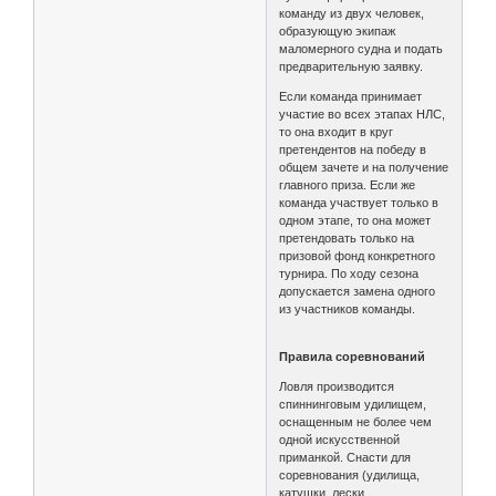
команду из двух человек,
образующую экипаж
маломерного судна и подать
предварительную заявку.
Если команда принимает
участие во всех этапах НЛС,
то она входит в круг
претендентов на победу в
общем зачете и на получение
главного приза. Если же
команда участвует только в
одном этапе, то она может
претендовать только на
призовой фонд конкретного
турнира. По ходу сезона
допускается замена одного
из участников команды.
Правила соревнований
Ловля производится
спиннинговым удилищем,
оснащенным не более чем
одной искусственной
приманкой. Снасти для
соревнования (удилища,
катушки, лески,