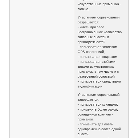
искусственные приманки) -
любые.
Участникам соревнований
разрешается:
- иметь при себе
неограниченное количество
запасных снастей и
принадлежностей,
- пользоваться эхолотом,
GPS-навигацией,
- пользоваться подсаком,
- пользоваться любыми
типами искусственных
приманок, в том числе и с
разнесенной оснасткой
- пользоваться средствами
видеофиксации
Участникам соревнований
запрещается:
- пользоваться куканами;
- применять более одной,
оснащенной крючками
приманки;
- применять для ловли
одновременно более одной
снасти;