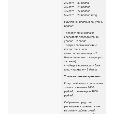
2 место – 32 балла
3 место – 28 баллов
4 место – 27 баллов
5 место – 26 баллов и т.д.
Случаи начисления бонусных
баллов:
- обеспечение экипажа
средством видеофиксации
уловов – 2 балла
- подача заявки вместе с
предоставлением
фотографии команды – 2
балла (начисляются один раз
за сезон)
- победа в номинации «Биг-
фиш» на этапе – 3 балла
Условия финансирования
Стартовый взнос с участника
этапа составляет 1400
рублей, с команды – 2800
рублей.
Собранные средства
расходуются оргкомитетом
на оплату работы судей,