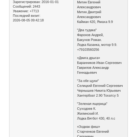
Зарегистрирован
: 2016-01-01
Митин Евгений
Сообщений:
2443
Александрович
Уважение:
+7713
Митин Дмитрий
Последний визит:
Александрович
2026-08-05 09:42:18
Кайман 420, Ямаха 9.9
"Два тудака"
Фаронов Андрей,
Бакунов Роман.
Лодка Казанка, мотор 9.9.
+79103560256
«Джига дрыга»
Баранников Иван Сергеевич
Гаврилов Александр
Геннадьевич
"За обе щуки"
Селицкий Евгений Сергеевич
Чернышев Никита Юрьевич
Хантербоат 2.90 Тохатсу 5
"Зеленая ящерица"
Суходоев К.
Жилинский И.
Лодка Вятбот 430, 40 л.с
«Зодиак фиш»
Старченков Евгений
Сергеевич