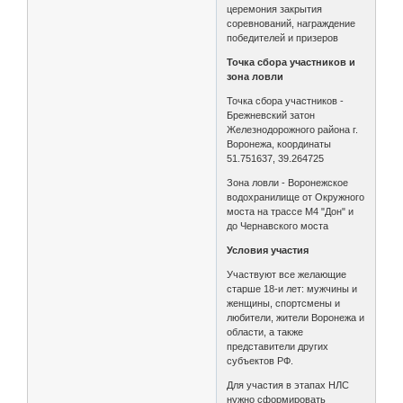
церемония закрытия
соревнований, награждение
победителей и призеров
Точка сбора участников и
зона ловли
Точка сбора участников -
Брежневский затон
Железнодорожного района г.
Воронежа, координаты
51.751637, 39.264725
Зона ловли - Воронежское
водохранилище от Окружного
моста на трассе М4 "Дон" и
до Чернавского моста
Условия участия
Участвуют все желающие
старше 18-и лет: мужчины и
женщины, спортсмены и
любители, жители Воронежа и
области, а также
представители других
субъектов РФ.
Для участия в этапах НЛС
нужно сформировать