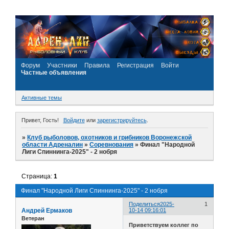
Форум
Участники
Правила
Регистрация
Войти
Частные объявления
Активные темы
Привет, Гость!
Войдите
или
зарегистрируйтесь
.
»
Клуб рыболовов, охотников и грибников Воронежской
области Адреналин
»
Соревнования
»
Финал "Народной
Лиги Спиннинга-2025" - 2 нобря
Страница:
1
Финал "Народной Лиги Спиннинга-2025" - 2 нобря
Поделиться
2025-
1
Андрей Ермаков
10-14 09:16:01
Ветеран
Приветствуем коллег по