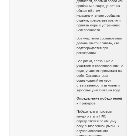
двигателя, поломки весел или
пробоины в лодке, участник
обязан об этом
незамедлительно сообщить
судьям, прекратить ловлю и
принять меры к устранению
неисправности.
Все участники соревнований
должны уметь плавать, что
подтверждается при
регистрации.
Все риски, связанные с
участием в соревнованиях на
воде, участник принимает на
себя. Организаторы
соревнований не несут
ответственности за жизнь и
здоровье участника на воде.
Определение победителей
и призеров
Победитель и призеры
каждого этапа НЛС
определяются по общему
весу выловленной рыбы. В
случае абсолютного
равенства весов