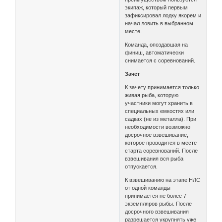
экипаж, который первым
зафиксировал лодку якорем и
начал ловить в выбранном
месте.
Команда, опоздавшая на
финиш, автоматически
снимается с соревнований.
Зачет
К зачету принимается только
живая рыба, которую
участники могут хранить в
специальных емкостях или
садках (не из металла). При
необходимости возможно
досрочное взвешивание,
которое проводится в месте
старта соревнований. После
взвешивания вся рыба
отпускается.
К взвешиванию на этапе НЛС
от одной команды
принимается не более 7
экземпляров рыбы. После
досрочного взвешивания
разрешается укрупнять уже