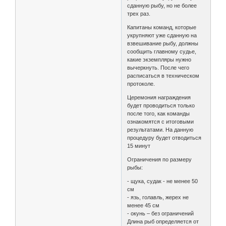
сданную рыбу, но не более
трех раз.
Капитаны команд, которые
укрупняют уже сданную на
взвешивание рыбу, должны
сообщить главному судье,
какие экземпляры нужно
вычеркнуть. После чего
расписаться в техническом
протоколе.
Церемония награждения
будет проводиться только
после того, как команды
ознакомятся с итоговыми
результатами. На данную
процедуру будет отводиться
15 минут
Ограничения по размеру
рыбы:
- щука, судак - не менее 50
см
- язь, голавль, жерех не
менее 45 см
- окунь – без ограничений
Длина рыб определяется от