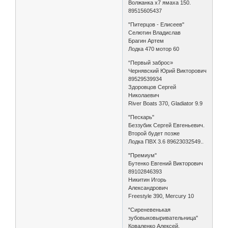
Волжанка х7 ямаха 150.
89515605437
"Питерцов - Елисеев"
Селютин Владислав
Брагин Артем
Лодка 470 мотор 60
“Первый заброс»
Чернявский Юрий Викторович
89529539934
Здоровцов Сергей
Николаевич
River Boats 370, Gladiator 9.9
"Пескарь"
Беззубик Сергей Евгеньевич.
Второй будет позже
Лодка ПВХ 3.6 89623032549..
"Премиум"
Бутенко Евгений Викторович
89102846393
Никитин Игорь
Александрович
Freestyle 390, Mercury 10
"Сиреневенькая
зубовыковыривательница"
Коваленко Алексей,