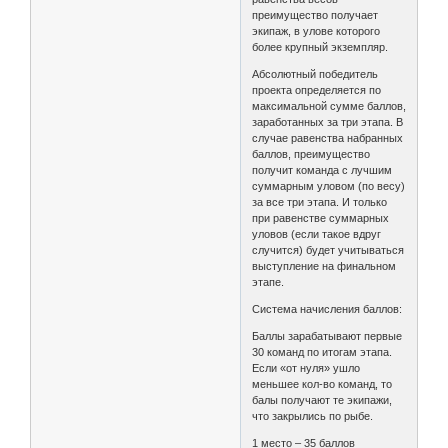
преимущество получает
экипаж, в улове которого
более крупный экземпляр.
Абсолютный победитель
проекта определяется по
максимальной сумме баллов,
заработанных за три этапа. В
случае равенства набранных
баллов, преимущество
получит команда с лучшим
суммарным уловом (по весу)
за все три этапа. И только
при равенстве суммарных
уловов (если такое вдруг
случится) будет учитываться
выступление на финальном
этапе.
Система начисления баллов:
Баллы зарабатывают первые
30 команд по итогам этапа.
Если «от нуля» ушло
меньшее кол-во команд, то
балы получают те экипажи,
что закрылись по рыбе.
1 место – 35 баллов