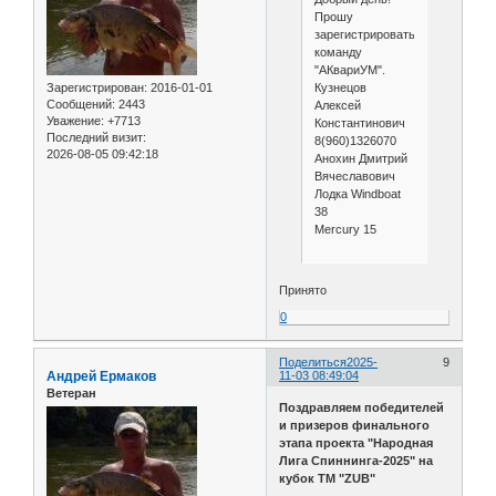
Прошу
зарегистрировать
команду
"АКвариУМ".
Кузнецов
Зарегистрирован
: 2016-01-01
Сообщений:
2443
Алексей
Уважение:
+7713
Константинович
Последний визит:
8(960)1326070
2026-08-05 09:42:18
Анохин Дмитрий
Вячеславович
Лодка Windboat
38
Mercury 15
Принято
0
Поделиться
2025-
9
Андрей Ермаков
11-03 08:49:04
Ветеран
Поздравляем победителей
и призеров финального
этапа проекта "Народная
Лига Спиннинга-2025" на
кубок ТМ "ZUB"