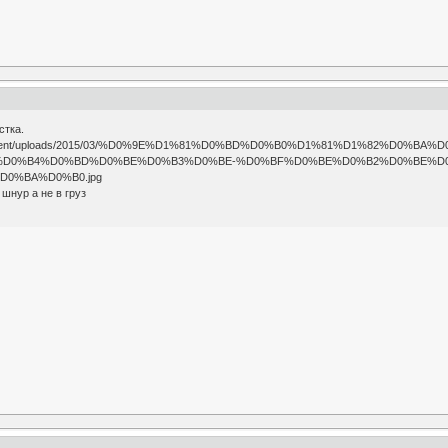
стка.
шнур а не в груз