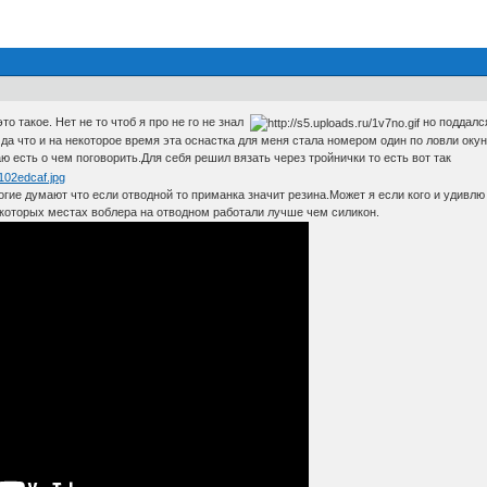
это такое. Нет не то чтоб я про не го не знал
но поддалс
к да что и на некоторое время эта оснастка для меня стала номером один по ловли ок
ю есть о чем поговорить.Для себя решил вязать через тройнички то есть вот так
гие думают что если отводной то приманка значит резина.Может я если кого и удивлю 
которых местах воблера на отводном работали лучше чем силикон.