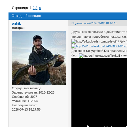
Страница:
1
2
3
»
Отводной поводок
wzhik
Поделиться
2016-03-02 18:10:10
Ветеран
Друган как то показал в действии что 
,но друг меня переубедил показал ка
я дума
Для меня так удобней.Как правило мно
был
в не
Откуда:
мостозавод
Зарегистрирован
: 2015-12-23
Сообщений:
3027
Уважение:
+12554
Последний визит:
2026-07-13 18:17:58