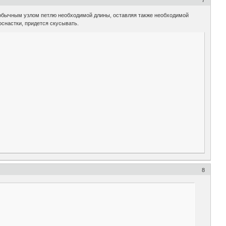
7
м обычным узлом петлю необходимой длины, оставляя также необходимой
оснастки, придется скусывать.
8