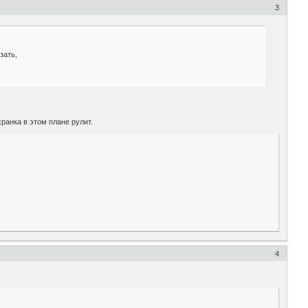
3
зать,
ранка в этом плане рулит.
4