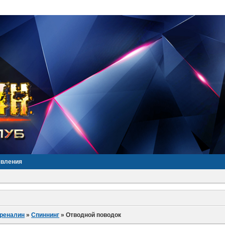
явления
дреналин
»
Спиннинг
»
Отводной поводок