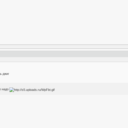
ь джиг
е надо