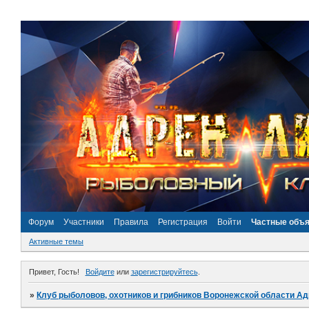
Форум
Участники
Правила
Регистрация
Войти
Частные объ
Активные темы
Привет, Гость!
Войдите
или
зарегистрируйтесь
.
»
Клуб рыболовов, охотников и грибников Воронежской области А