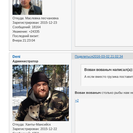
Откуда:
Масловка песчановка
Зарегистрирован
: 2015-12-23
Сообщений:
18164
Уважение:
+24335
Последний визит:
Вчера 21:23:04
Deni
Поделиться
2016-03-02 21:02:34
Администратор
Вован вованыч написал(а):
А если вместо грузика поставит
Вован вованыч
столько рыбы нам н
+2
Откуда:
Ханты-Мансийск
Зарегистрирован
: 2015-12-22