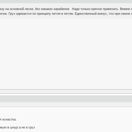
азу на основной леске, без никаких карабинов. Надо только крючок привязать. Вяже
ючок. Груз одевается по принципу петля в петлю. Единственный минус, что при смене 
 оснастка.
мую в шнур а не в груз