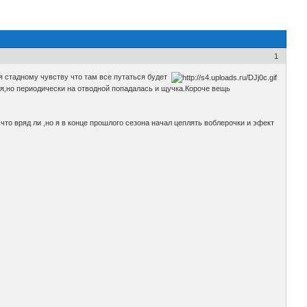
1
я стадному чувству что там все путаться будет
уня,но периодически на отводной попадалась и щучка.Короче вещь
что вряд ли ,но я в конце прошлого сезона начал цеплять воблерочки и эфект