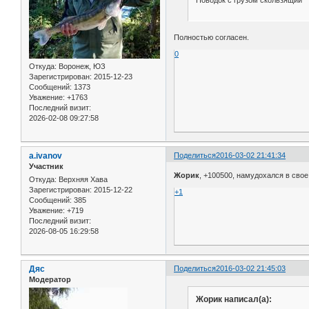
Полностью согласен.
0
Откуда:
Воронеж, ЮЗ
Зарегистрирован
: 2015-12-23
Сообщений:
1373
Уважение:
+1763
Последний визит:
2026-02-08 09:27:58
a.ivanov
Поделиться
2016-03-02 21:41:34
Участник
Жорик
, +100500, намудохался в сво
Откуда:
Верхняя Хава
Зарегистрирован
: 2015-12-22
+1
Сообщений:
385
Уважение:
+719
Последний визит:
2026-08-05 16:29:58
Дяс
Поделиться
2016-03-02 21:45:03
Модератор
Жорик написал(а):