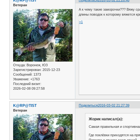
K@RP@TIST
Поделиться
2016-03-02 21:26:46
Ветеран
А к чему такие заморочки??? Вяжу ср
длины поводок к которому вяжется кр
+1
Откуда:
Воронеж, ЮЗ
Зарегистрирован
: 2015-12-23
Сообщений:
1373
Уважение:
+1763
Последний визит:
2026-02-08 09:27:58
K@RP@TIST
Поделиться
2016-03-02 21:27:39
Ветеран
Жорик написал(а):
Самая правильная и спортивная
Где поклёвки приходятся на пря
Поводок с грузом скользящий