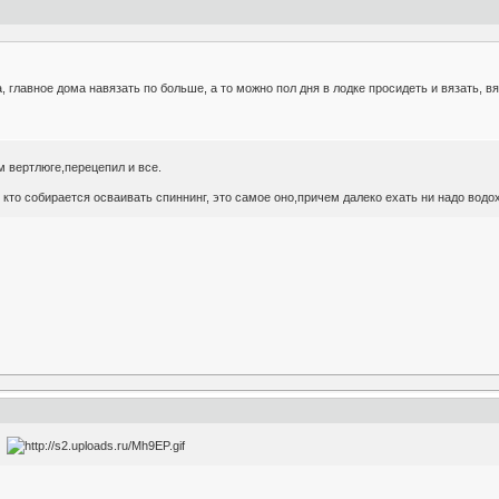
, главное дома навязать по больше, а то можно пол дня в лодке просидеть и вязать, вя
м вертлюге,перецепил и все.
 кто собирается осваивать спиннинг, это самое оно,причем далеко ехать ни надо водох
иг