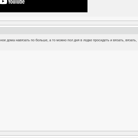
ное дома навязать по больше, а то можно пол дня в лодке просидеть и вязать, вязать,