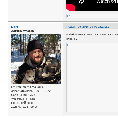
+7
Deni
Поделиться
2016-03-02 18:14:32
Администратор
wzhik
очень уловистая оснастка, глав
вязать...
+1
Откуда:
Ханты-Мансийск
Зарегистрирован
: 2015-12-22
Сообщений:
4750
Уважение:
+11519
Последний визит:
2026-03-21 17:29:06