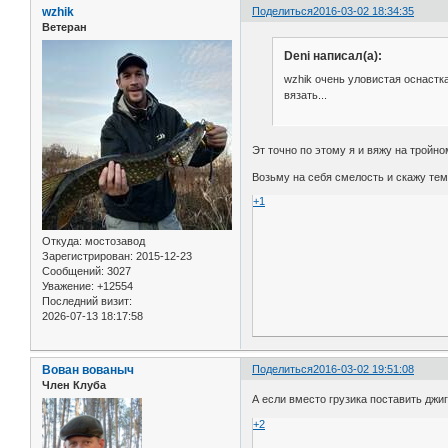
wzhik
Поделиться
2016-03-02 18:34:35
Ветеран
Deni написал(а):
wzhik очень уловистая оснастка
вязать...
Эт точно по этому я и вяжу на тройно
Возьму на себя смелость и скажу тем
+1
Откуда:
мостозавод
Зарегистрирован
: 2015-12-23
Сообщений:
3027
Уважение:
+12554
Последний визит:
2026-07-13 18:17:58
Вован вованыч
Поделиться
2016-03-02 19:51:08
Член Клуба
А если вместо грузика поставить дж
+2