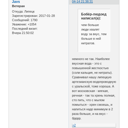
Javs
04-14 21:38:31
Ветеран
Откуда:
Липецк
Бобёр-людоед
Зарегистрирован
: 2017-01-28
написал(а):
Сообщений:
1790
Уважение:
+1054
чем больше
Последний визит:
люди хвалят
Вчера 21:50:02
воду за вкус, тем
больше в ней
нитратов.
немного не так. Наиболее
вкусная вода - это с
повышенной жесткостью
(соли кальция, не нитраты).
Сравнивал нашу липецкую
артезианскую водопроводную
с уральской, тоже хороша. А
вот московская - мягкая,
речная - так та хрень полная,
сто пить, что с мылом
помыться - хрен смоешь, и
напиться надо минимум в 2
раза больше, и на вкус -
брррр.
+2