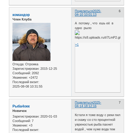
Поделиться
2025-
6
командор
04-10 10:01:13
Член Клуба
А потому , что ешь её в
одно рыло
+1
Откуда:
Отрожка
Зарегистрирован
: 2015-12-25
Сообщений:
2092
Уважение:
+2472
Последний визит:
2025-08-08 10:31:55
Поделиться
2025-
7
Рыба4окк
04-14 18:12:16
Новичок
Кстати я тоже воду с реки пил
Зарегистрирован
: 2020-01-03
и скажу со сто процентной
Сообщений:
7
увреностью рыба пахнет
Уважение:
+3
водой , чем хуже вода тем
Последний визит: