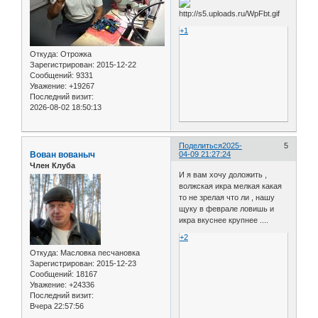
+1
Откуда:
Отрожка
Зарегистрирован
: 2015-12-22
Сообщений:
9331
Уважение:
+19267
Последний визит:
2026-08-02 18:50:13
Поделиться
2025-
5
Вован вованыч
04-09 21:27:24
Член Клуба
И я вам хочу доложить ,
волжская икра мелкая какая
то не зрелая что ли , нашу
щуку в феврале ловишь и
икра вкуснее крупнее ....
+2
Откуда:
Масловка песчановка
Зарегистрирован
: 2015-12-23
Сообщений:
18167
Уважение:
+24336
Последний визит:
Вчера 22:57:56