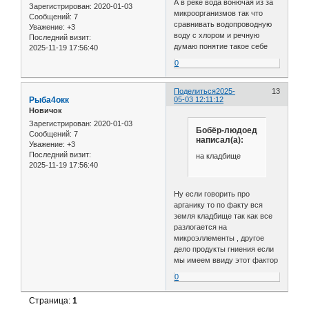
А в реке вода вонючая из за
Зарегистрирован
: 2020-01-03
микроорганизмов так что
Сообщений:
7
сравнивать водопроводную
Уважение:
+3
воду с хлором и речную
Последний визит:
думаю понятие такое себе
2025-11-19 17:56:40
0
Поделиться
2025-
13
Рыба4окк
05-03 12:11:12
Новичок
Зарегистрирован
: 2020-01-03
Бобёр-людоед
Сообщений:
7
написал(а):
Уважение:
+3
Последний визит:
на кладбище
2025-11-19 17:56:40
Ну если говорить про
арганику то по факту вся
земля кладбище так как все
разлогается на
микроэллементы , другое
дело продукты гниения если
мы имеем ввиду этот фактор
0
Страница:
1