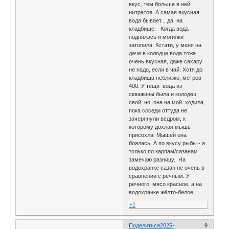
вкус, тем больше в ней
нитратов. А самая вкусная
вода бывает... да, на
кладбище. Когда вода
поднялась и могилки
затопила. Кстати, у меня на
даче в колодце вода тоже
очень вкусная, даже сахару
не надо, если в чай. Хотя до
кладбища неблизко, метров
400. У тёщи вода из
скважины была и колодец
свой, но она на мой ходила,
пока соседи оттуда не
зачерпнули ведром, к
которому дохлая мышь
присохла. Мышей она
боялась. А по вкусу рыбы - я
только по карпам/сазанам
замечаю разницу. На
водохранке сазан не очень в
сравнении с речным. У
речного мясо красное, а на
водохранке жёлто-белое.
+1
Поделиться
2025-
9