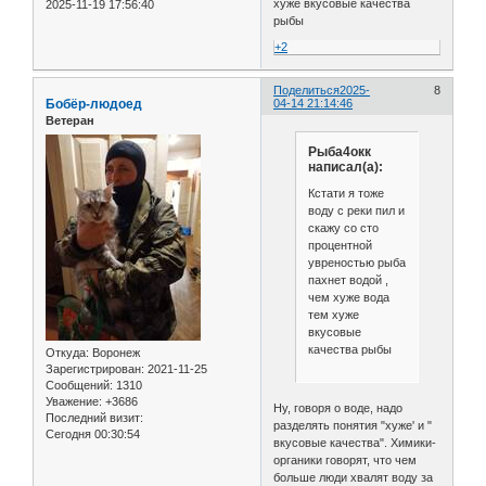
хуже вкусовые качества
2025-11-19 17:56:40
рыбы
+2
Поделиться
2025-
8
Бобёр-людоед
04-14 21:14:46
Ветеран
Рыба4окк
написал(а):
Кстати я тоже
воду с реки пил и
скажу со сто
процентной
увреностью рыба
пахнет водой ,
чем хуже вода
тем хуже
вкусовые
качества рыбы
Откуда:
Воронеж
Зарегистрирован
: 2021-11-25
Сообщений:
1310
Уважение:
+3686
Ну, говоря о воде, надо
Последний визит:
разделять понятия "хуже' и "
Сегодня 00:30:54
вкусовые качества". Химики-
органики говорят, что чем
больше люди хвалят воду за