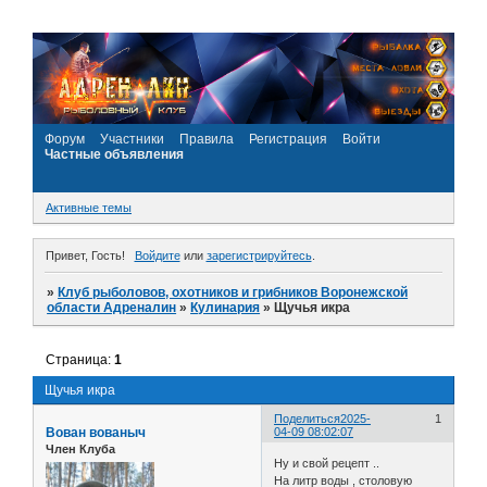
Форум
Участники
Правила
Регистрация
Войти
Частные объявления
Активные темы
Привет, Гость!
Войдите
или
зарегистрируйтесь
.
»
Клуб рыболовов, охотников и грибников Воронежской
области Адреналин
»
Кулинария
»
Щучья икра
Страница:
1
Щучья икра
Поделиться
2025-
1
Вован вованыч
04-09 08:02:07
Член Клуба
Ну и свой рецепт ..
На литр воды , столовую