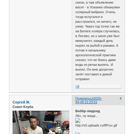
связи, а там объявление
висит - в Усманке обнанужен
холерный вибрион. Очень
тогда испугался и
расстроился, но ничего, не
умер. Через год точно так же
на Битюге холера случилась,
в Лосево, но у меня уже был
иммунитет, каждый день
нырял за рыбой и раками. А
потом я начальнику
археологической практики
сказал, что не боюсь даже
воды из речки выпить. И
выпил. Он мне досрочно
зачёт поставил и домой
отправил
+8
Поделиться
2025-
4
Сергей Ж.
04-09 21:23:51
Совет Клуба
Бобёр-людоед
Лёх, ну ваще...