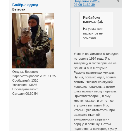
Поделиться
2025-
3
Бобёр-людоед
04-09 11:32:39
Ветеран
Рыба4окк
написал(а):
На усманке я
паразитов не
замечал .
У меня на Усманке была одна
история в 1994 году. Я к
товарищу в гости пришёл на
Венёк, а они с отцом в
Откуда:
Воронеж
Рамонь на великах уехали.
Зарегистрирован
: 2021-11-25
Ну и я, пока их ждал, пошёл
Сообщений:
1310
ловить. Несколько окуней
Уважение:
+3686
хороших попалось, а потом
Последний визит:
щука взяла и леску порвала.
Сегодня 00:30:54
Приехал товарищ, я ему
место показал, и он тут же
эту щуку вытащил. И я,
чтобы щуке отомстить, при
разделке съел её
внутренности сырыми -
сердце и печёнку. Потом
поднялся на пригорок, к узлу