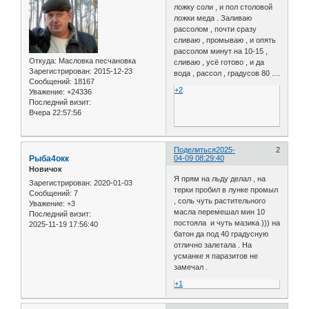
ложку соли , и пол столовой
ложки меда . Заливаю
рассолом , почти сразу
сливаю , промываю , и опять
рассолом минут на 10-15 ,
Откуда:
Масловка песчановка
сливаю , усё готово , и да
Зарегистрирован
: 2015-12-23
вода , рассол , градусов 80 ....
Сообщений:
18167
+2
Уважение:
+24336
Последний визит:
Вчера 22:57:56
Поделиться
2025-
2
Рыба4окк
04-09 08:29:40
Новичок
Я прям на льду делал , на
Зарегистрирован
: 2020-01-03
терки пробил в лунке промыл
Сообщений:
7
, соль чуть растительного
Уважение:
+3
масла перемешал мин 10
Последний визит:
постояла и чуть мазика ))) на
2025-11-19 17:56:40
батон да под 40 градусную
отлично залетала . На
усманке я паразитов не
замечал .
+1