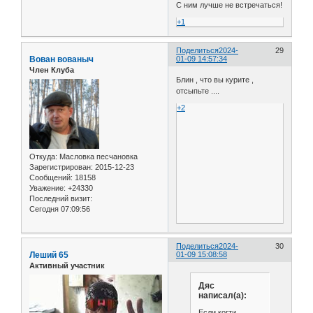
С ним лучше не встречаться!
+1
Поделиться
2024-
29
Вован вованыч
01-09 14:57:34
Член Клуба
Блин , что вы курите ,
отсыпьте ....
+2
Откуда:
Масловка песчановка
Зарегистрирован
: 2015-12-23
Сообщений:
18158
Уважение:
+24330
Последний визит:
Сегодня 07:09:56
Поделиться
2024-
30
Леший 65
01-09 15:08:58
Активный участник
Дяс
написал(а):
Если когти