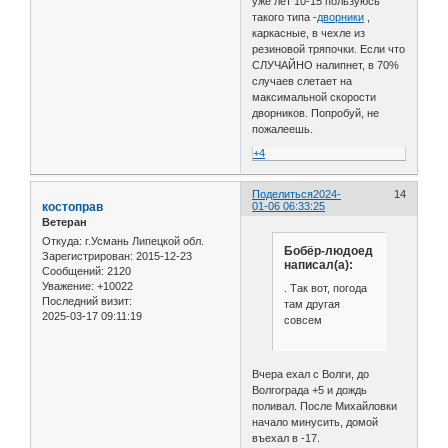
уже лет 10-15 пользуюсь
такого типа -
дворники
,
каркасные, в чехле из
резиновой тряпочки. Если что
СЛУЧАЙНО налипнет, в 70%
случаев слетает на
максимальной скорости
дворников. Попробуй, не
пожалеешь.
+4
Поделиться
2024-
14
костоправ
01-06 06:33:25
Ветеран
Откуда:
г.Усмань Липецкой обл.
Бобёр-людоед
Зарегистрирован
: 2015-12-23
написал(а):
Сообщений:
2120
Уважение:
+10022
. Так вот, погода
Последний визит:
там другая
2025-03-17 09:11:19
совсем
Вчера ехал с Волги, до
Волгограда +5 и дождь
поливал. После Михайловки
начало минусить, домой
въехал в -17.