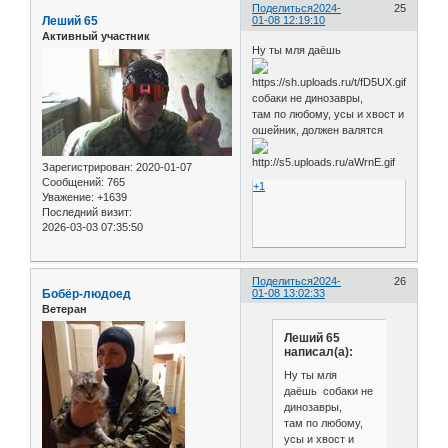
Поделиться
2024-
25
Леший 65
01-08 12:19:10
Активный участник
Ну ты мля даёшь
собаки не динозавры,
там по любому, усы и хвост и
ошейник, должен валятся
Зарегистрирован
: 2020-01-07
Сообщений:
765
+1
Уважение:
+1639
Последний визит:
2026-03-03 07:35:50
Поделиться
2024-
26
Бобёр-людоед
01-08 13:02:33
Ветеран
Леший 65
написал(а):
Ну ты мля
даёшь собаки не
динозавры,
там по любому,
усы и хвост и