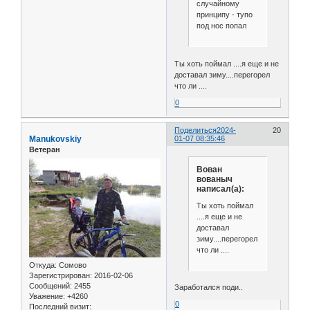
случайному
принципу - тупо
под нос попал
Ты хоть поймал ....я еще и не
доставал зиму....перегорел
что ли ....
0
Поделиться
2024-
20
Manukovskiy
01-07 08:35:46
Ветеран
Вован
вованыч
написал(а):
Ты хоть поймал
....я еще и не
доставал
зиму....перегорел
что ли ....
Откуда:
Сомово
Зарегистрирован
: 2016-02-06
Сообщений:
2455
Заработался поди..
Уважение:
+4260
0
Последний визит: