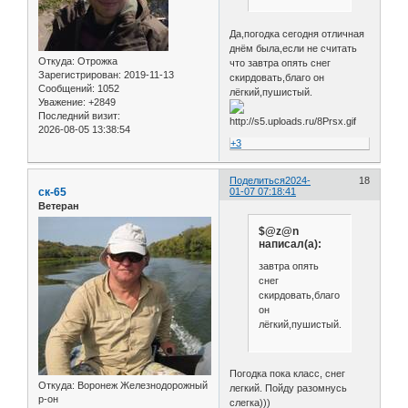
Да,погодка сегодня отличная
днём была,если не считать
Откуда:
Отрожка
что завтра опять снег
Зарегистрирован
: 2019-11-13
скирдовать,благо он
Сообщений:
1052
лёгкий,пушистый.
Уважение:
+2849
Последний визит:
2026-08-05 13:38:54
+3
Поделиться
2024-
18
ск-65
01-07 07:18:41
Ветеран
$@z@n
написал(а):
завтра опять
снег
скирдовать,благо
он
лёгкий,пушистый.
Погодка пока класс, снег
Откуда:
Воронеж Железнодорожный
легкий. Пойду разомнусь
р-он
слегка)))