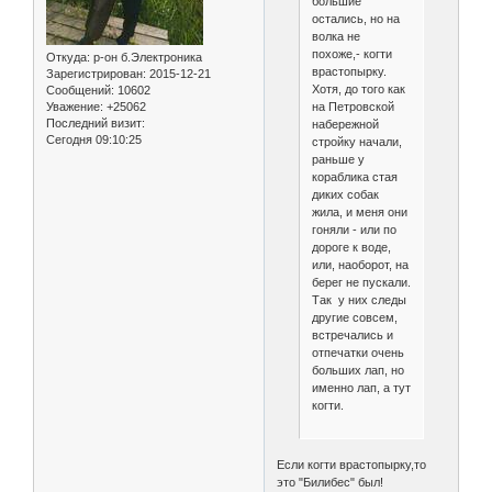
большие
остались, но на
волка не
похоже,- когти
Откуда:
р-он б.Электроника
врастопырку.
Зарегистрирован
: 2015-12-21
Хотя, до того как
Сообщений:
10602
на Петровской
Уважение:
+25062
Последний визит:
набережной
Сегодня 09:10:25
стройку начали,
раньше у
кораблика стая
диких собак
жила, и меня они
гоняли - или по
дороге к воде,
или, наоборот, на
берег не пускали.
Так у них следы
другие совсем,
встречались и
отпечатки очень
больших лап, но
именно лап, а тут
когти.
Если когти врастопырку,то
это "Билибес" был!