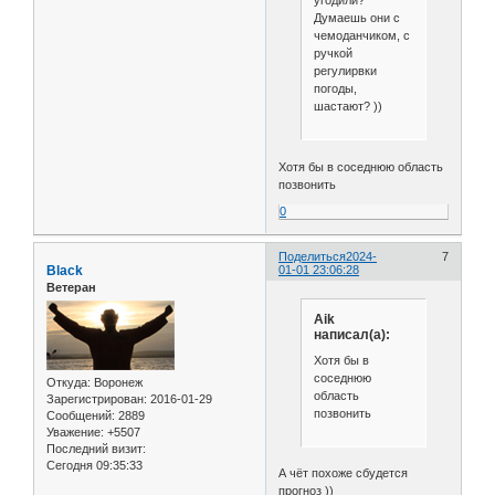
угодили?
Думаешь они с
чемоданчиком, с
ручкой
регулирвки
погоды,
шастают? ))
Хотя бы в соседнюю область
позвонить
0
Поделиться
2024-
7
Black
01-01 23:06:28
Ветеран
Aik
написал(а):
Хотя бы в
соседнюю
Откуда:
Воронеж
область
Зарегистрирован
: 2016-01-29
позвонить
Сообщений:
2889
Уважение:
+5507
Последний визит:
Сегодня 09:35:33
А чёт похоже сбудется
прогноз ))