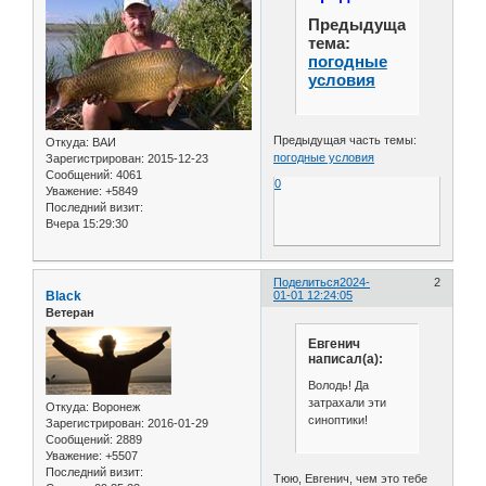
Предыдущая
тема:
погодные
условия
Предыдущая часть темы:
Откуда:
ВАИ
погодные условия
Зарегистрирован
: 2015-12-23
Сообщений:
4061
0
Уважение:
+5849
Последний визит:
Вчера 15:29:30
Поделиться
2024-
2
Black
01-01 12:24:05
Ветеран
Евгенич
написал(а):
Володь! Да
затрахали эти
Откуда:
Воронеж
синоптики!
Зарегистрирован
: 2016-01-29
Сообщений:
2889
Уважение:
+5507
Последний визит:
Тюю, Евгенич, чем это тебе