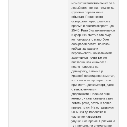
момент незаметно вынесло в
левый ряд - понял, тока когда
грузовик справа меня
объехал. После этого
осторожно перестроился в
правый и снизил скорость до
25-40. Раза 3 останавливался
и дворники чистил ото льда,
но помогло это мало. Уже
собирался встать на какой-
нибудь заправке и
переночевать, но катаклизм
закончился почти так же
внезапно, как и начался -
после поворота на
Давыдовку, в пойме р.
Красной неожиданно заметил,
что снег и ветер перестали
причинять дискомфорт, даже
с выключенными
дворниками. Проехал ещё
немного - снег сначала стал
лететь реже, потом и вовсе
прекратился. На оставшихся
50-60 км до Воронежа я
частично наверстал
упущенное время. Приехал, а
тут, похоже, ни снежинки не