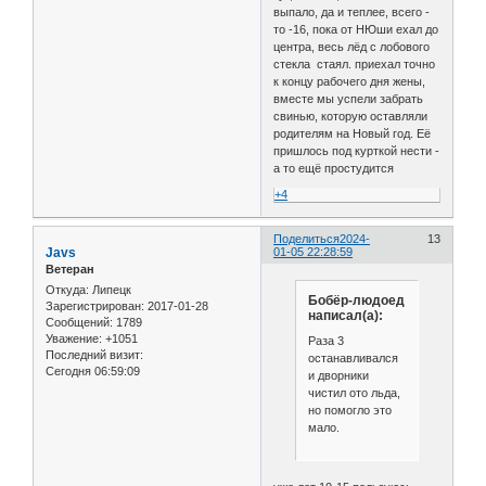
выпало, да и теплее, всего -
то -16, пока от НЮши ехал до
центра, весь лёд с лобового
стекла стаял. приехал точно
к концу рабочего дня жены,
вместе мы успели забрать
свинью, которую оставляли
родителям на Новый год. Её
пришлось под курткой нести -
а то ещё простудится
+4
Поделиться
2024-
13
Javs
01-05 22:28:59
Ветеран
Откуда:
Липецк
Бобёр-людоед
Зарегистрирован
: 2017-01-28
написал(а):
Сообщений:
1789
Уважение:
+1051
Раза 3
Последний визит:
останавливался
Сегодня 06:59:09
и дворники
чистил ото льда,
но помогло это
мало.