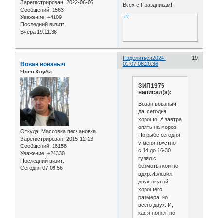
Зарегистрирован
: 2022-06-05
Всех с Праздникам!
Сообщений:
1563
+2
Уважение:
+4109
Последний визит:
Вчера 19:11:36
Поделиться
2024-
19
Вован вованыч
01-07 08:20:36
Член Клуба
ЗИП1975
написал(а):
Вован вованыч
да, сегодня
хорошо. А завтра
опять на мороз.
Откуда:
Масловка песчановка
По рыбе сегодня
Зарегистрирован
: 2015-12-23
у меня грустно -
Сообщений:
18158
с 14 до 16-30
Уважение:
+24330
гулял с
Последний визит:
безмотылкой по
Сегодня 07:09:56
вдхр.Изловил
двух окуней
хорошего
размера, но
всего двух. И,
как я понял, по