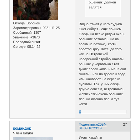
ошейник, должен
валятся
Откуда:
Воронеж
Видно, такая у него судьба.
Зарегистрирован
: 2021-11-25
Снег сойдёт - ещё поищем.
Сообщений:
1307
Следы на песке рядом очень
Уважение:
+3673
большие остались, но на
Последний визит:
волка не похоже,- когти
Сегодня 08:14:22
врастопырку. Хотя, до того
как на Петровской
набережной стройку начали,
раньше у кораблика стая
диких собак жила, и меня они
гоняли - или по дороге к воде,
или, наоборот, на берег не
пускали. Так у них следы
другие совсем, встречались
и отпечатки очень больших
лап, но именно лап, а тут
когти.
0
Поделиться
2024-
27
командор
01-09 10:23:19
Член Клуба
Ужас какай то