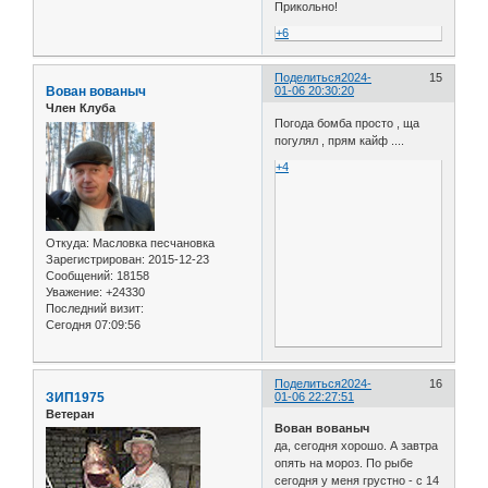
Прикольно!
+6
Поделиться
2024-
15
Вован вованыч
01-06 20:30:20
Член Клуба
Погода бомба просто , ща
погулял , прям кайф ....
+4
Откуда:
Масловка песчановка
Зарегистрирован
: 2015-12-23
Сообщений:
18158
Уважение:
+24330
Последний визит:
Сегодня 07:09:56
Поделиться
2024-
16
ЗИП1975
01-06 22:27:51
Ветеран
Вован вованыч
да, сегодня хорошо. А завтра
опять на мороз. По рыбе
сегодня у меня грустно - с 14