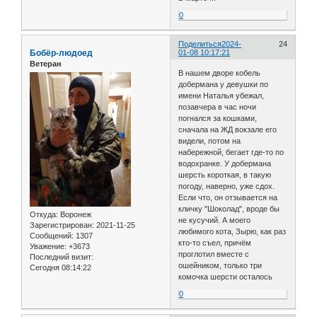
0
Поделиться
2024-
24
Бобёр-людоед
01-08 10:17:21
Ветеран
В нашем дворе кобель
добермана у девушки по
имени Наталья убежал,
позавчера в час ночи
погнался за кошками,
сначала на ЖД вокзале его
видели, потом на
набережной, бегает где-то по
водохранке. У добермана
шерсть короткая, в такую
погоду, наверно, уже сдох.
Если что, он отзывается на
кличку "Шоколад", вроде бы
Откуда:
Воронеж
не кусучий. А моего
Зарегистрирован
: 2021-11-25
любимого кота, Зырю, как раз
Сообщений:
1307
кто-то съел, причём
Уважение:
+3673
проглотил вместе с
Последний визит:
ошейником, только три
Сегодня 08:14:22
комочка шерсти осталось
0