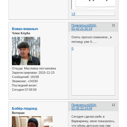
+3
Поделиться
2024-
11
Вован вованыч
01-02 21:32:14
Член Клуба
Опять прогноз поменяли , в
пятницу уже 0......
0
Откуда:
Масловка песчановка
Зарегистрирован
: 2015-12-23
Сообщений:
18158
Уважение:
+24330
Последний визит:
Сегодня 07:09:56
Поделиться
2024-
12
Бобёр-людоед
01-05 22:14:04
Ветеран
Сегодня сделал рейс в
Варваринку, жене показалось,
что обувь детскую она там