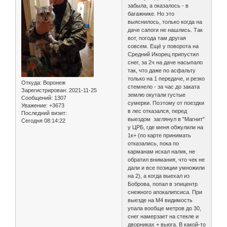
забыла, а оказалось - в
багажнике. Но это
выяснилось, только когда на
даче сапоги не нашлись. Так
вот, погода там другая
совсем. Ещё у поворота на
Средний Икорец припустил
снег, за 2ч на даче насыпало
так, что даже по асфальту
только на 1 передаче, и резко
Откуда:
Воронеж
стемнело - за час до заката
Зарегистрирован
: 2021-11-25
землю окутали густые
Сообщений:
1307
сумерки. Поэтому от поездки
Уважение:
+3673
в лес отказался, перед
Последний визит:
выездом заглянул в "Магнит"
Сегодня 08:14:22
у ЦРБ, где меня обжулили на
1к+ (по карте принимать
отказались, пока по
карманам искал налик, не
обратил внимания, что чек не
дали и все позиции умножили
на 2), а когда выехал из
Боброва, попал в эпицентр
снежного апокалипсиса. При
выезде на М4 видимость
упала вообще метров до 30,
снег намерзает на стекле и
дворниках + вьюга. В какой-то