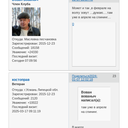
Член Клуба
Может и так ,в феврале на
волгу зовут ....думаю.....там
уже в апреле на спининг....
0
Откуда:
Масловка песчановка
Зарегистрирован
: 2015-12-23
Сообщений:
18158
Уважение:
+24330
Последний визит:
Сегодня 07:09:56
Поделиться
2024-
23
костоправ
01-07 12:02:18
Ветеран
Откуда:
г.Усмань Липецкой обл.
Вован
Зарегистрирован
: 2015-12-23
вованыч
Сообщений:
2120
написал(а):
Уважение:
+10022
Последний визит:
там уже в апреле
2025-03-17 09:11:19
на спининг.
В марте ...