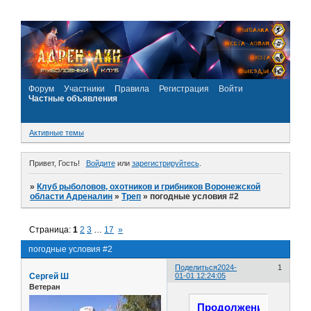
Форум
Участники
Правила
Регистрация
Войти
Частные объявления
Активные темы
Привет, Гость!
Войдите
или
зарегистрируйтесь
.
»
Клуб рыболовов, охотников и грибников Воронежской
области Адреналин
»
Треп
»
погодные условия #2
Страница:
1
2
3
…
17
»
погодные условия #2
Поделиться
2024-
1
Сергей Ш
01-01 12:24:05
Ветеран
Продолжение...