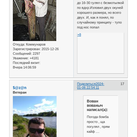
до 16-30 гулял с безмотылкой
по вдхр.Изловил двух окуней
хорошего размера, но всего
двух. И, как я понял, по
случайному принципу - тупо
под нос попал
+8
Откуда:
Коммунаров
Зарегистрирован
: 2015-12-26
Сообщений:
2297
Уважение:
+4181
Последний визит:
Вчера 14:06:59
Поделиться
2024-
17
$@z@n
01-06 22:54:11
Ветеран
Вован
вованыч
написал(а):
Погода бомба
просто , ща
погулял , прям
кайф ....