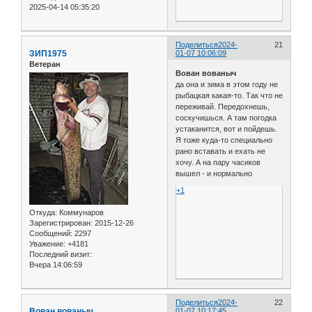
2025-04-14 05:35:20
Поделиться
2024-
21
ЗИП1975
01-07 10:06:09
Ветеран
Вован вованыч
да она и зима в этом году не
рыбацкая какая-то. Так что не
переживай. Передохнешь,
соскучишься. А там погодка
устаканится, вот и пойдешь.
Я тоже куда-то специально
рано вставать и ехать не
хочу. А на пару часиков
вышел - и нормально
+1
Откуда:
Коммунаров
Зарегистрирован
: 2015-12-26
Сообщений:
2297
Уважение:
+4181
Последний визит:
Вчера 14:06:59
Поделиться
2024-
22
Вован вованыч
01-07 10:17:45