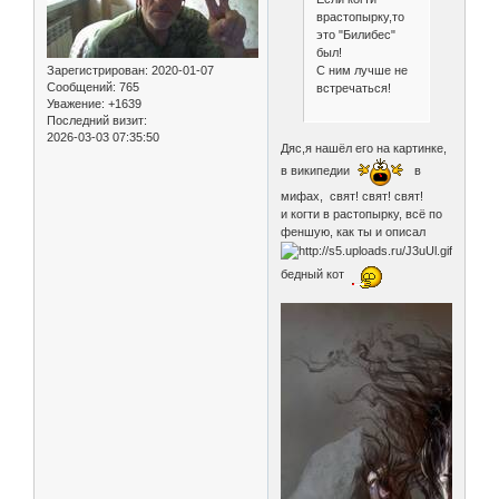
врастопырку,то
это "Билибес"
был!
С ним лучше не
Зарегистрирован
: 2020-01-07
Сообщений:
765
встречаться!
Уважение:
+1639
Последний визит:
2026-03-03 07:35:50
Дяс,я нашёл его на картинке,
в википедии
в
мифах, свят! свят! свят!
и когти в растопырку, всё по
феншую, как ты и описал
бедный кот