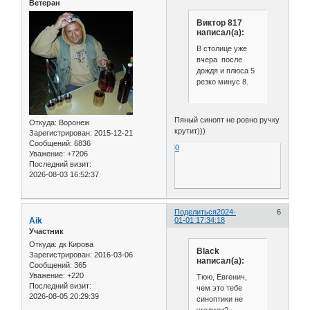
Ветеран
Виктор 817
написал(а):
В столице уже
вчера после
дождя и плюса 5
резко минус 8.
Пяный синопт не ровно ручку
Откуда:
Воронеж
крутит)))
Зарегистрирован
: 2015-12-21
Сообщений:
6836
0
Уважение:
+7206
Последний визит:
2026-08-03 16:52:37
Поделиться
2024-
6
Aik
01-01 17:34:18
Участник
Откуда:
дк Кирова
Black
Зарегистрирован
: 2016-03-06
написал(а):
Сообщений:
365
Уважение:
+220
Тюю, Евгенич,
Последний визит:
чем это тебе
2026-08-05 20:29:39
синоптики не