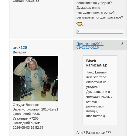
Сегодня 09:35:33
синоптики не угодили?
Думаешь они с
чемоданчиком, с ручкой
регулирвки погоды, шастают?
))
0
Поделиться
2024-
3
arck120
01-01 13:06:16
Ветеран
Black
написал(а):
Тюю, Евгенич,
чем это тебе
синоптики не
угодили?
Думаешь они с
чемоданчиком, с
ручкой
Откуда:
Воронеж
регулирвки
Зарегистрирован
: 2015-12-21
погоды,
Сообщений:
6836
шастают? ))
Уважение:
+7206
Последний визит:
2026-08-03 16:52:37
А чо? Разве не так???