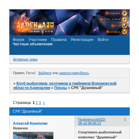
Форум
Участники
Правила
Регистрация
Войти
Частные объявления
Активные темы
Привет, Гость!
Войдите
или
зарегистрируйтесь
.
»
Клуб рыболовов, охотников и грибников Воронежской
области Адреналин
»
Пруды
»
СРК "Душевный"
Страница:
1
2
3
»
СРК "Душевный"
Поделиться
2023-
1
Алексей Коноплин
08-10 08:48:13
Новичок
Спортивно-рыболовный
комплекс "Душевный"