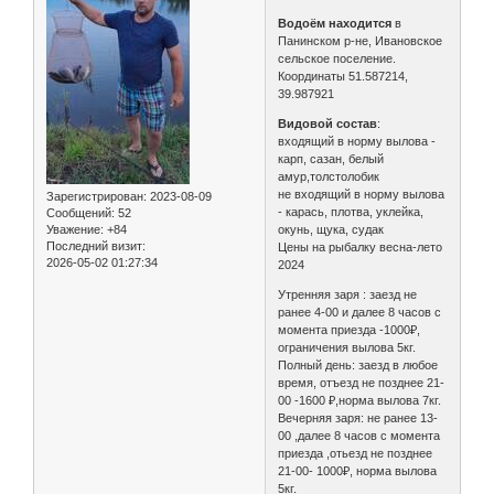
Водоём находится
в
Панинском р-не, Ивановское
сельское поселение.
Координаты 51.587214,
39.987921
Видовой состав
:
входящий в норму вылова -
карп, сазан, белый
амур,толстолобик
не входящий в норму вылова
Зарегистрирован
: 2023-08-09
- карась, плотва, уклейка,
Сообщений:
52
Уважение:
+84
окунь, щука, судак
Последний визит:
Цены на рыбалку весна-лето
2026-05-02 01:27:34
2024
Утренняя заря : заезд не
ранее 4-00 и далее 8 часов с
момента приезда -1000₽,
ограничения вылова 5кг.
Полный день: заезд в любое
время, отъезд не позднее 21-
00 -1600 ₽,норма вылова 7кг.
Вечерняя заря: не ранее 13-
00 ,далее 8 часов с момента
приезда ,отьезд не позднее
21-00- 1000₽, норма вылова
5кг.