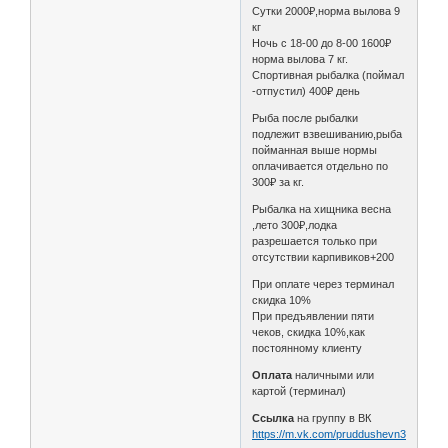
Сутки 2000₽,норма вылова 9
кг
Ночь с 18-00 до 8-00 1600₽
норма вылова 7 кг.
Спортивная рыбалка (поймал
-отпустил) 400₽ день
Рыба после рыбалки
подлежит взвешиванию,рыба
пойманная выше нормы
оплачивается отдельно по
300₽ за кг.
Рыбалка на хищника весна
,лето 300₽,лодка
разрешается только при
отсутствии карпивиков+200
При оплате через терминал
скидка 10%
При предъявлении пяти
чеков, скидка 10%,как
постоянному клиенту
Оплата
наличными или
картой (терминал)
Ссылка
на группу в ВК
https://m.vk.com/pruddushevn36