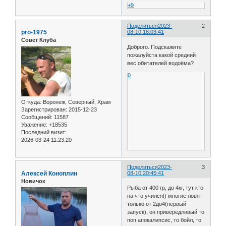
+9
Поделиться
2023-
2
pro-1975
08-10 18:03:41
Совет Клуба
Доброго. Подскажите
пожалуйста какой средний
вес обитателей водоёма?
0
Откуда:
Воронеж, Северный, Храм
Зарегистрирован
: 2015-12-23
Сообщений:
11587
Уважение:
+18535
Последний визит:
2026-03-24 11:23:20
Поделиться
2023-
3
Алексей Коноплин
08-10 20:45:41
Новичок
Рыба от 400 гр, до 4кг, тут кто
на что учился!) многие ловят
только от 2до4(первый
запуск), он привередливый то
поп апокалипсис, то бойл, то