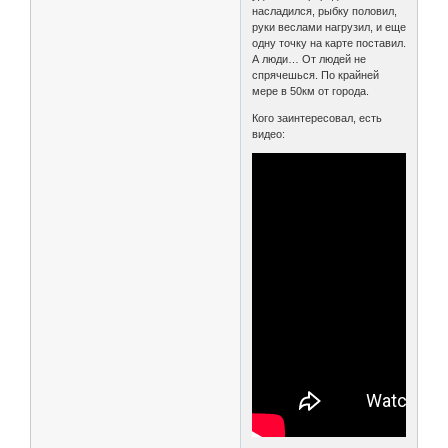
насладился, рыбку половил,
руки веслами нагрузил, и еще
одну точку на карте поставил.
А люди… От людей не
спрячешься. По крайней
мере в 50км от города.
Кого заинтересовал, есть
видео: