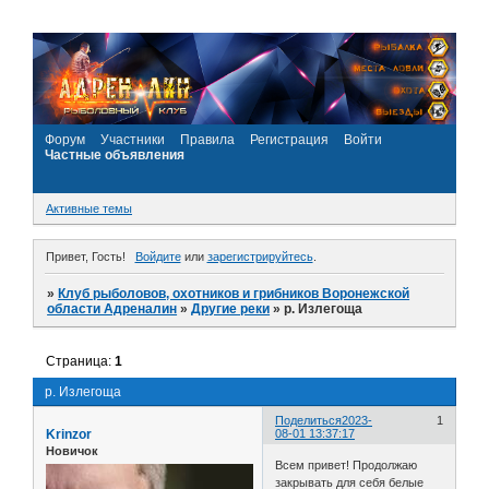
Форум
Участники
Правила
Регистрация
Войти
Частные объявления
Активные темы
Привет, Гость!
Войдите
или
зарегистрируйтесь
.
»
Клуб рыболовов, охотников и грибников Воронежской
области Адреналин
»
Другие реки
»
р. Излегоща
Страница:
1
р. Излегоща
Поделиться
2023-
1
Krinzor
08-01 13:37:17
Новичок
Всем привет! Продолжаю
закрывать для себя белые