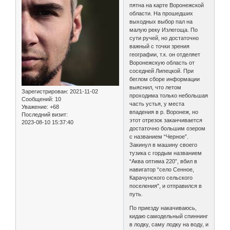
пятна на карте Воронежской
области. На прошедших
выходных выбор пал на
малую реку Излегоща. По
сути ручей, но достаточно
важный с точки зрения
географии, т.к. он отделяет
Воронежскую область от
соседней Липецкой. При
беглом сборе информации
выяснил, что летом
Зарегистрирован
: 2021-11-02
проходима только небольшая
Сообщений:
10
часть устья, у места
Уважение:
+68
впадения в р. Воронеж, но
Последний визит:
этот отрезок заканчивается
2023-08-10 15:37:40
достаточно большим озером
с названием “Черное”.
Закинул в машину своего
тузика с гордым названием
“Аква оптима 220”, вбил в
навигатор “село Сенное,
Карачунского сельского
поселения", и отправился в
путь.
По приезду накачиваюсь,
кидаю самодельный спиннинг
в лодку, саму лодку на воду, и