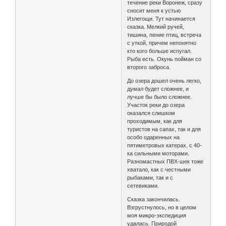
течение реки Воронеж, сразу
сносит меня к устью
Излегощи. Тут начинается
сказка. Мелкий ручей,
тишина, пение птиц, встреча
с уткой, причем непонятно
кто кого больше испугал.
Рыба есть. Окунь пойман со
второго заброса.
До озера дошел очень легко,
думал будет сложнее, и
лучше бы было сложнее.
Участок реки до озера
оказался слишком
проходимым, как для
туристов на сапах, так и для
особо одаренных на
пятиметровых катерах, с 40-
ка сильными моторами.
Разномастных ПВХ-шек тоже
хватало, как с честными
рыбаками, так и с
сетевиками.
Сказка закончилась.
Взгрустнулось, но в целом
моя микро-экспедиция
удалась. Природой