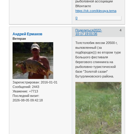
рыболовной ассоциации
ВКонтакте
https://vk.com/klevaya.tema
0
Поделиться
2022-
4
Андрей Ермаков
10-17 19:01:06
Ветеран
Толстолобик весом 20500 г,
выловленный (за
подбородок))) во втором туре
Большого фестиваля
берегового спиннинга на
рыболовно-туристической
базе "Золотой сазан"
Бутурлиновского района.
Зарегистрирован
: 2016-01-01
Сообщений:
2443
Уважение:
+7713
Последний визит:
2026-08-05 09:42:18