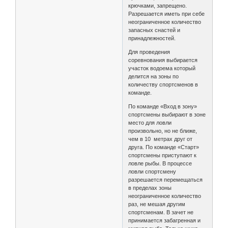
крючками, запрещено.
Разрешается иметь при себе
неограниченное количество
запасных снастей и
принадлежностей.
Для проведения
соревнования выбирается
участок водоема который
делится на зоны по
количеству спортсменов в
команде.
По команде «Вход в зону»
спортсмены выбирают в зоне
место для ловли
произвольно, но не ближе,
чем в 10 метрах друг от
друга. По команде «Старт»
спортсмены приступают к
ловле рыбы. В процессе
ловли спортсмену
разрешается перемещаться
в пределах зоны
неограниченное количество
раз, не мешая другим
спортсменам. В зачет не
принимается забагренная и