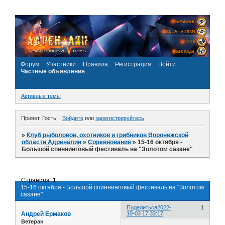
Форум
Участники
Правила
Регистрация
Войти
Частные объявления
Активные темы
Привет, Гость!
Войдите
или
зарегистрируйтесь
.
»
Клуб рыболовов, охотников и грибников Воронежской
области Адреналин
»
Соревнования
»
15-16 октября -
Большой спиннинговый фестиваль на "Золотом сазане"
Страница:
1
15-16 октября - Большой спиннинговый фестиваль на "Золотом
сазане"
Поделиться
2022-
1
Андрей Ермаков
10-03 17:33:17
Ветеран