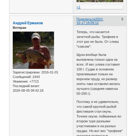
+1
Поделиться
2022-
5
Андрей Ермаков
10-17 19:09:12
Ветеран
Теперь, что касается
зачетной рыбы. Трофеев в
этот раз не было. От слова
"совсем".
Щука вообще была
выловлена только одна на
всех. И вес улова составил
100 г. Судак в основном
Зарегистрирован
: 2016-01-01
проклевывал только на
Сообщений:
2443
верхнем пруду, но размер
Уважение:
+7713
опять-таки оставлял желать
Последний визит:
лучшего (средняя навеска
2026-08-05 09:42:18
50-200 г).
Поэтому и не удивительно,
что самой крупной рыбой
фестиваля стал окунь.
Точнее окуни, пойманные во
втором туре разными
участниками и на разных
прудах. Но вот вес "трофеев"
оказался полностью