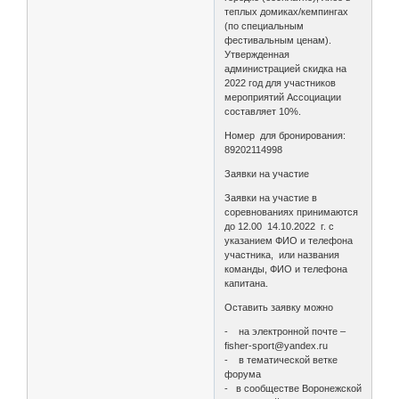
теплых домиках/кемпингах
(по специальным
фестивальным ценам).
Утвержденная
администрацией скидка на
2022 год для участников
мероприятий Ассоциации
составляет 10%.
Номер для бронирования:
89202114998
Заявки на участие
Заявки на участие в
соревнованиях принимаются
до 12.00 14.10.2022 г. с
указанием ФИО и телефона
участника, или названия
команды, ФИО и телефона
капитана.
Оставить заявку можно
- на электронной почте –
fisher-sport@yandex.ru
- в тематической ветке
форума
- в сообществе Воронежской