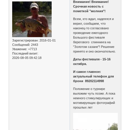
Внимание! Внимание!
Срочная новость с
пометкой "молния"!
Всем, кто ждал, надеялся и
верил, сообщаем, что
наконец-то согласовано
проведение ежегодного
Большого фестиваля
Зарегистрирован
: 2016-01-01
берегового спиннинга на
Сообщений:
2443
"Золотом сазане"! Решение
Уважение:
+7713
принято и оно окончательно.
Последний визит:
2026-08-05 09:42:18
Даты фестиваля - 15-16
октября.
И самое главное:
актуальный телефон для
брони 89202114998
Положение о турнире
выложим чуть позже. А пока
немного стимулирующих и
мотивирующих фотографий
прошлых лет