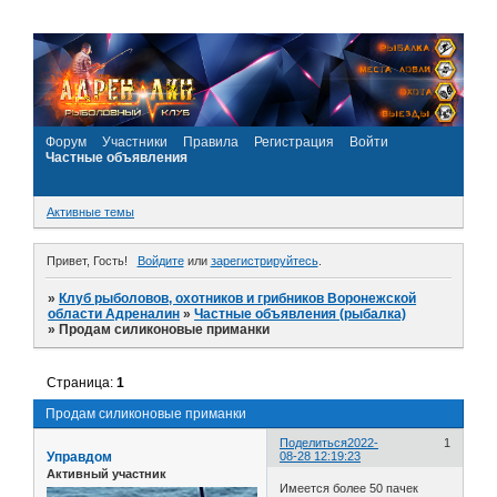
Форум
Участники
Правила
Регистрация
Войти
Частные объявления
Активные темы
Привет, Гость!
Войдите
или
зарегистрируйтесь
.
»
Клуб рыболовов, охотников и грибников Воронежской
области Адреналин
»
Частные объявления (рыбалка)
»
Продам силиконовые приманки
Страница:
1
Продам силиконовые приманки
Поделиться
2022-
1
Управдом
08-28 12:19:23
Активный участник
Имеется более 50 пачек