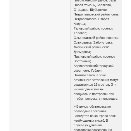
Новоусманский район: села
Новая Усмань, Бабяково,
Отрадное, Шуберское;
Петропавловский район: села
Петропавловка, Старая
Криуша;
Таловский район: поселок
Таловая;
Ольховатский район: поселки
Ольховатка, Заболотовка;
Лискинский район: село
Давыдовка;
Павловский район: поселок
Восточный;
Борисоглебский городской
округ: село Губари.
Помимо этого, в зоне
возможного затопления могут
оказаться до 19 мостов. Эти
низководные мосты
специально построены так,
чтобы пропускать половодье.
– В целом обстановка по
половодью спокойная,
находится на контроле всех
необходимых служб. В
случае ухудшения
обстановки реагирование