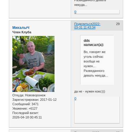
Разведанного девать
некуда...
0
Поделиться
2022-
29
МиxалыЧ
03-31 11:43:34
Член Клуба
dds
написал(а):
Во, говорят же
уголь сейчас
вообще не
нужен...
Разведанного
девать некуда...
да не - нужен кокс)))
Откуда:
Нововоронеж
0
Зарегистрирован
: 2017-01-12
Сообщений:
3471
Уважение:
+6127
Последний визит:
2026-04-18 00:45:11