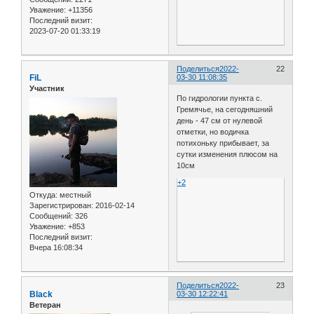
Уважение:
+11356
Последний визит:
2023-07-20 01:33:19
Поделиться
2022-
22
FiL
03-30 11:08:35
Участник
По гидрологии пункта с.
Гремячье, на сегодняшний
день - 47 см от нулевой
отметки, но водичка
потихоньку прибывает, за
сутки изменения плюсом на
10см
+2
Откуда:
местный
Зарегистрирован
: 2016-02-14
Сообщений:
326
Уважение:
+853
Последний визит:
Вчера 16:08:34
Поделиться
2022-
23
Black
03-30 12:22:41
Ветеран