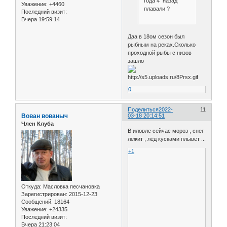
года 4 назад
Уважение:
+4460
плавали ?
Последний визит:
Вчера 19:59:14
Даа в 18ом сезон был
рыбным на реках.Сколько
проходной рыбы с низов
зашло
0
Поделиться
2022-
11
Вован вованыч
03-18 20:14:51
Член Клуба
В иловле сейчас мороз , снег
лежит , лёд кусками плывет ...
+1
Откуда:
Масловка песчановка
Зарегистрирован
: 2015-12-23
Сообщений:
18164
Уважение:
+24335
Последний визит:
Вчера 21:23:04