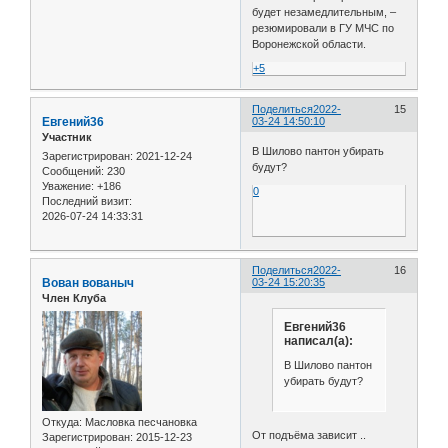
будет незамедлительным, –
резюмировали в ГУ МЧС по
Воронежской области.
+5
Поделиться
2022-
15
Евгений36
03-24 14:50:10
Участник
В Шилово пантон убирать
Зарегистрирован
: 2021-12-24
будут?
Сообщений:
230
Уважение:
+186
0
Последний визит:
2026-07-24 14:33:31
Поделиться
2022-
16
Вован вованыч
03-24 15:20:35
Член Клуба
Евгений36
написал(а):
В Шилово пантон
убирать будут?
Откуда:
Масловка песчановка
От подъёма зависит ..
Зарегистрирован
: 2015-12-23