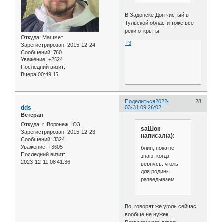
В Задонске Дон чистый,в
Тульской области тоже все
реки открыты
Откуда:
Машмет
+3
Зарегистрирован
: 2015-12-24
Сообщений:
760
Уважение:
+2524
Последний визит:
Вчера 00:49:15
Поделиться
2022-
28
dds
03-31 09:26:02
Ветеран
Откуда:
г. Воронеж, ЮЗ
saШок
Зарегистрирован
: 2015-12-23
написал(а):
Сообщений:
3324
Уважение:
+3605
блин, пока не
Последний визит:
знаю, когда
2023-12-11 08:41:36
вернусь, уголь
для родины
разведываем
Во, говорят же уголь сейчас
вообще не нужен...