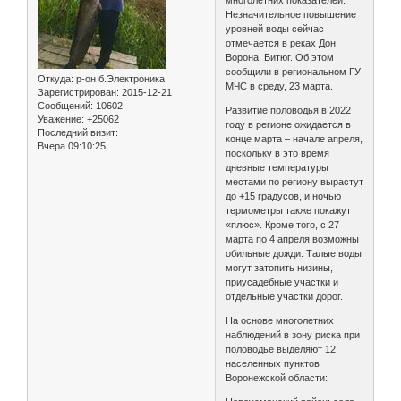
многолетних показателей.
Незначительное повышение
уровней воды сейчас
отмечается в реках Дон,
Ворона, Битюг. Об этом
сообщили в региональном ГУ
Откуда:
р-он б.Электроника
МЧС в среду, 23 марта.
Зарегистрирован
: 2015-12-21
Сообщений:
10602
Развитие половодья в 2022
Уважение:
+25062
году в регионе ожидается в
Последний визит:
конце марта – начале апреля,
Вчера 09:10:25
поскольку в это время
дневные температуры
местами по региону вырастут
до +15 градусов, и ночью
термометры также покажут
«плюс». Кроме того, с 27
марта по 4 апреля возможны
обильные дожди. Талые воды
могут затопить низины,
приусадебные участки и
отдельные участки дорог.
На основе многолетних
наблюдений в зону риска при
половодье выделяют 12
населенных пунктов
Воронежской области: