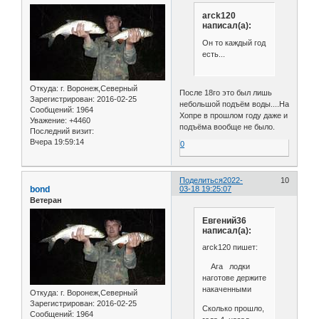
arck120
написал(а):
Он то каждый год
есть...
Откуда:
г. Воронеж,Северный
После 18го это был лишь
Зарегистрирован
: 2016-02-25
небольшой подъём воды....На
Сообщений:
1964
Хопре в прошлом году даже и
Уважение:
+4460
подъёма вообще не было.
Последний визит:
Вчера 19:59:14
0
Поделиться
2022-
10
bond
03-18 19:25:07
Ветеран
Евгений36
написал(а):
arck120 пишет:
Ага лодки
наготове держите
накаченными
Откуда:
г. Воронеж,Северный
Зарегистрирован
: 2016-02-25
Сколько прошло,
Сообщений:
1964