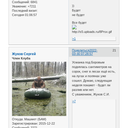
Сообщений:
6841
))
Уважение:
+7211
Будет
Последний визит:
Сегодня 01:06:57
не будет
Все будет
+1
Поделиться
2022-
21
Жуков Сергей
03-30 07:28:57
Член Клуба
Усманка под Боровым
поднялась сантиметров на
сорок, снег в лесах ещё есть,
на лугах и полянах уже
сошел. Думаю, следующая
неделя покажет - будет ли
разлив или нет.
С уважением, Жуков С.И.
+7
Откуда:
Машмет (БАМ)
Зарегистрирован
: 2015-12-22
Сообщений:
2271