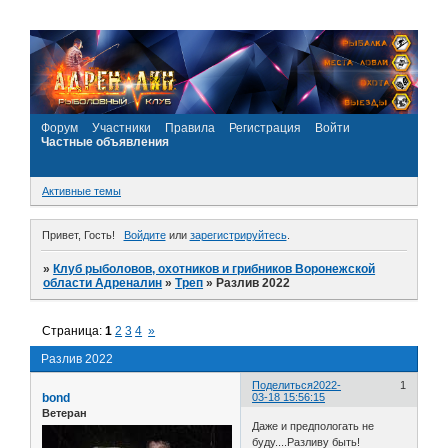
Форум
Участники
Правила
Регистрация
Войти
Частные объявления
Активные темы
Привет, Гость!
Войдите
или
зарегистрируйтесь
.
»
Клуб рыболовов, охотников и грибников Воронежской
области Адреналин
»
Треп
»
Разлив 2022
Страница:
1
2
3
4
»
Разлив 2022
Поделиться
2022-
1
bond
03-18 15:56:15
Ветеран
Даже и предпологать не
буду....Разливу быть!