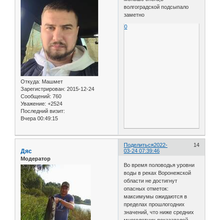
волгоградской подсыпало
заметно
0
Откуда:
Машмет
Зарегистрирован
: 2015-12-24
Сообщений:
760
Уважение:
+2524
Последний визит:
Вчера 00:49:15
Поделиться
2022-
14
Дяс
03-24 07:39:46
Модератор
Во время половодья уровни
воды в реках Воронежской
области не достигнут
опасных отметок:
максимумы ожидаются в
пределах прошлогодних
значений, что ниже средних