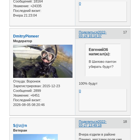
Сообщений:
18164
0
Уважение:
+24335
Последний визит:
Вчера 21:23:04
Поделиться
2022-
17
DmitryPioneer
03-24 16:14:37
Модератор
Евгений36
написал(а):
В Шилово пантон
убирать будут?
Откуда:
Воронеж
100% будут
Зарегистрирован
: 2015-12-23
Сообщений:
2899
0
Уважение:
+6451
Последний визит:
2026-08-05 08:20:46
Поделиться
2022-
18
$@z@n
03-27 13:49:18
Ветеран
Вчера ездили в районе
Панино ,местами поля уже