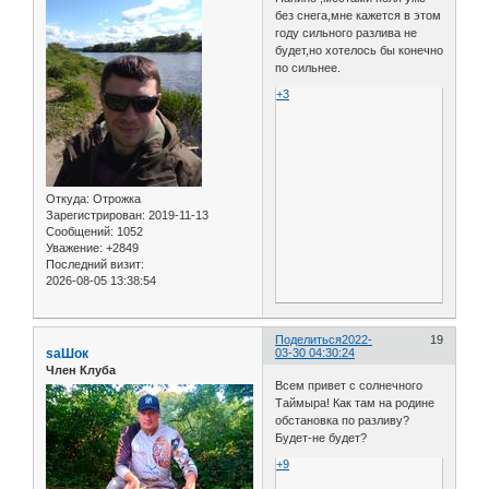
без снега,мне кажется в этом
году сильного разлива не
будет,но хотелось бы конечно
по сильнее.
+3
Откуда:
Отрожка
Зарегистрирован
: 2019-11-13
Сообщений:
1052
Уважение:
+2849
Последний визит:
2026-08-05 13:38:54
Поделиться
2022-
19
saШок
03-30 04:30:24
Член Клуба
Всем привет с солнечного
Таймыра! Как там на родине
обстановка по разливу?
Будет-не будет?
+9