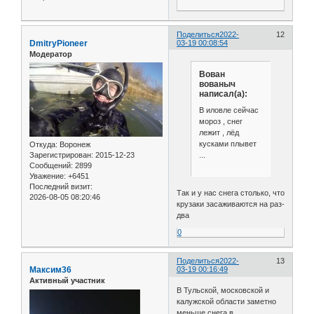
Поделиться
2022-
12
DmitryPioneer
03-19 00:08:54
Модератор
Вован
вованыч
написал(а):
В иловле сейчас
мороз , снег
лежит , лёд
кусками плывет
Откуда:
Воронеж
...
Зарегистрирован
: 2015-12-23
Сообщений:
2899
Уважение:
+6451
Последний визит:
Так и у нас снега столько, что
2026-08-05 08:20:46
крузаки засаживаются на раз-
два
0
Поделиться
2022-
13
Максим36
03-19 00:16:49
Активный участник
В Тульской, московской и
калужской области заметно
меньше снега,в