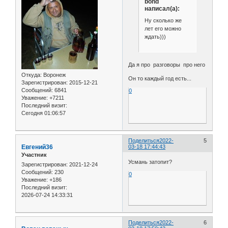
bond
написал(а):
Ну сколько же
лет его можно
ждать)))
Да я про разговоры про него
Откуда:
Воронеж
Он то каждый год есть...
Зарегистрирован
: 2015-12-21
Сообщений:
6841
0
Уважение:
+7211
Последний визит:
Сегодня 01:06:57
Поделиться
2022-
5
Евгений36
03-18 17:44:43
Участник
Усмань затопит?
Зарегистрирован
: 2021-12-24
Сообщений:
230
0
Уважение:
+186
Последний визит:
2026-07-24 14:33:31
Поделиться
2022-
6