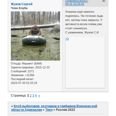
Поделиться
2022-
30
Жуков Сергей
03-31 12:24:41
Член Клуба
Усманка ещё немного
поднялась. На течении льда
нет, затоны пока закрыты. У
автомоста возле пляжа уже
стоят синнингуи.
С уважением, Жуков С.И.
+3
Откуда:
Машмет (БАМ)
Зарегистрирован
: 2015-12-22
Сообщений:
2271
Уважение:
+11356
Последний визит:
2023-07-20 01:33:19
Страница:
1
2
3
4
»
»
Клуб рыболовов, охотников и грибников Воронежской
области Адреналин
»
Треп
»
Разлив 2022