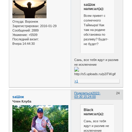
saШок
написал(а):
Всем привет с
солнечного
Откуда:
Воронеж
Таймыра! Как
Зарегистрирован
: 2016-01-29
там на родине
Сообщений:
2889
обстановка по
Уважение:
+5509
разливу? Будет-
Последний визит:
Вчера 14:44:30
не будет?
Сань, все тебя ждут и разлив
не исключение
+1
Поделиться
2022-
24
saШок
03-30 15:24:00
Член Клуба
Black
написал(а):
Сань, все тебя
ждут и разлив не
исключение