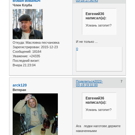
Вован вованыч
03-18 17:50:43
Член Клуба
Евгений36
написал(а):
Усмань затопит?
И не только ...
Откуда:
Масловка песчановка
Зарегистрирован
: 2015-12-23
0
Сообщений:
18164
Уважение:
+24335
Последний визит:
Вчера 21:23:04
Поделиться
2022-
7
arck120
03-18 19:11:00
Ветеран
Евгений36
написал(а):
Усмань затопит?
Ага лодки наготове держите
накаченными