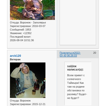
Откуда:
Воронеж - Заполярье
Зарегистрирован
: 2016-03-07
Сообщений:
1953
Уважение:
+12352
Последний визит:
2026-08-04 10:51:36
Поделиться
2022-
20
arck120
03-30 06:26:03
Ветеран
saШок
написал(а):
Всем привет с
солнечного
Таймыра! Как
там на родине
обстановка по
разливу? Будет-
не будет?
Откуда:
Воронеж
Зарегистрирован
: 2015-12-21