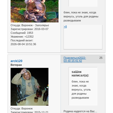
блин, пока не знаю, когда
вернусь, уголь для родины
разведываем
Откуда:
Воронеж - Заполярье
+8
Зарегистрирован
: 2016-03-07
Сообщений:
1953
Уважение:
+12352
Последний визит:
2026-08-04 10:51:36
Поделиться
2022-
25
arck120
03-30 15:41:42
Ветеран
saШок
написал(а):
блин, пока не
знаю, когда
вернусь, уголь
для родины
разведываем
Откуда:
Воронеж
Родина надеется на Вас...
Зарегистрирован
: 2015-12-21