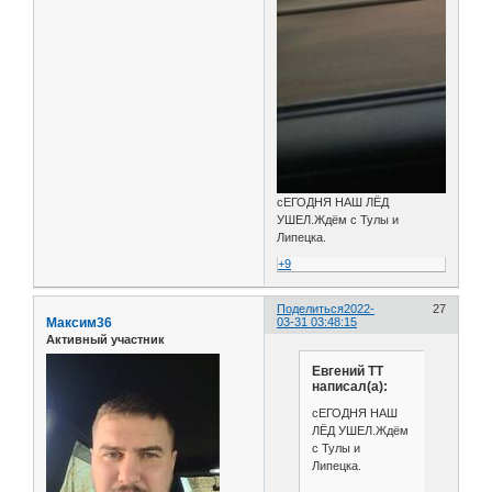
сЕГОДНЯ НАШ ЛЁД
УШЕЛ.Ждём с Тулы и
Липецка.
+9
Поделиться
2022-
27
Максим36
03-31 03:48:15
Активный участник
Евгений ТТ
написал(а):
сЕГОДНЯ НАШ
ЛЁД УШЕЛ.Ждём
с Тулы и
Липецка.