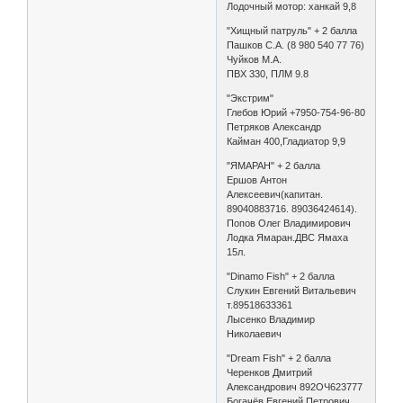
Лодочный мотор: ханкай 9,8
"Хищный патруль" + 2 балла
Пашков С.А. (8 980 540 77 76)
Чуйков М.А.
ПВХ 330, ПЛМ 9.8
"Экстрим"
Глебов Юрий +7950-754-96-80
Петряков Александр
Кайман 400,Гладиатор 9,9
"ЯМАРАН" + 2 балла
Ершов Антон
Алексеевич(капитан.
89040883716. 89036424614).
Попов Олег Владимирович
Лодка Ямаран.ДВС Ямаха
15л.
"Dinamo Fish" + 2 балла
Слукин Евгений Витальевич
т.89518633361
Лысенко Владимир
Николаевич
"Dream Fish" + 2 балла
Черенков Дмитрий
Александрович 892ОЧ623777
Богачёв Евгений Петрович