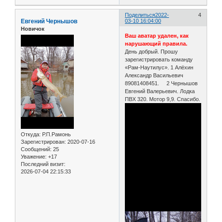
Поделиться
2022-
4
Евгений Чернышов
03-10 16:04:00
Новичок
Ваш аватар удален, как
нарушающий правила.
День добрый. Прошу
зарегистрировать команду
«Рам-Наутилус». 1 Алёхин
Александр Васильевич
89081408451. 2 Чернышов
Евгений Валерьевич. Лодка
ПВХ 320. Мотор 9,9. Спасибо.
Откуда:
Р.П.Рамонь
Зарегистрирован
: 2020-07-16
Сообщений:
25
Уважение:
+17
Последний визит:
2026-07-04 22:15:33