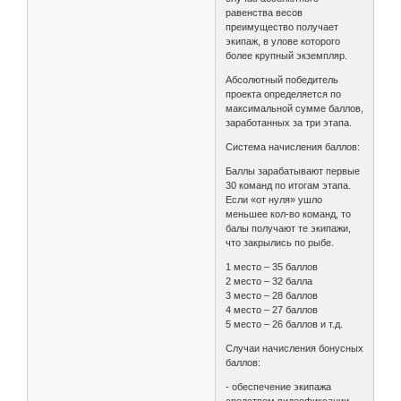
равенства весов
преимущество получает
экипаж, в улове которого
более крупный экземпляр.
Абсолютный победитель
проекта определяется по
максимальной сумме баллов,
заработанных за три этапа.
Система начисления баллов:
Баллы зарабатывают первые
30 команд по итогам этапа.
Если «от нуля» ушло
меньшее кол-во команд, то
балы получают те экипажи,
что закрылись по рыбе.
1 место – 35 баллов
2 место – 32 балла
3 место – 28 баллов
4 место – 27 баллов
5 место – 26 баллов и т.д.
Случаи начисления бонусных
баллов:
- обеспечение экипажа