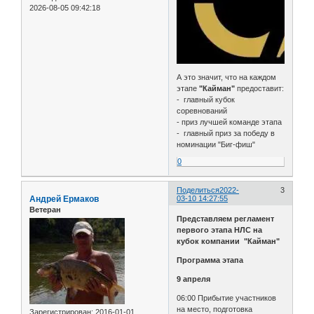
2026-08-05 09:42:18
А это значит, что на каждом
этапе
"Кайман"
предоставит:
- главный кубок
соревнований
- приз лучшей команде этапа
- главный приз за победу в
номинации "Биг-фиш"
0
Поделиться
2022-
3
Андрей Ермаков
03-10 14:27:55
Ветеран
Представляем регламент
первого этапа НЛС на
кубок компании "Кайман"
Программа этапа
9 апреля
06:00 Прибытие участников
на место, подготовка
Зарегистрирован
: 2016-01-01