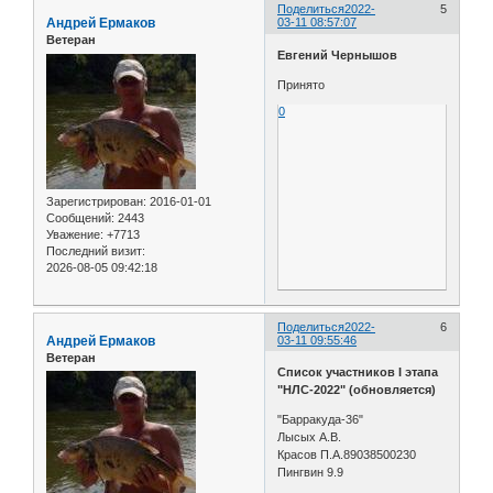
Поделиться
2022-
5
Андрей Ермаков
03-11 08:57:07
Ветеран
Евгений Чернышов
Принято
0
Зарегистрирован
: 2016-01-01
Сообщений:
2443
Уважение:
+7713
Последний визит:
2026-08-05 09:42:18
Поделиться
2022-
6
Андрей Ермаков
03-11 09:55:46
Ветеран
Список участников I этапа
"НЛС-2022" (обновляется)
"Барракуда-36"
Лысых А.В.
Красов П.А.89038500230
Пингвин 9.9