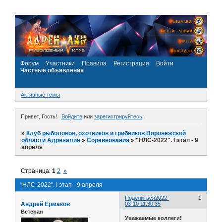
Форум
Участники
Правила
Регистрация
Войти
Частные объявления
Активные темы
Привет, Гость!
Войдите
или
зарегистрируйтесь
.
»
Клуб рыболовов, охотников и грибников Воронежской
области Адреналин
»
Соревнования
»
"НЛС-2022". I этап - 9
апреля
Страница:
1
2
»
"НЛС-2022". I этап - 9 апреля
Поделиться
2022-
1
Андрей Ермаков
03-10 11:30:35
Ветеран
Уважаемые коллеги!