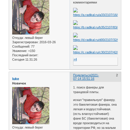
комментариями
Откуда:
левый берег
Зарегистрирован
: 2016-03-26
Сообщений:
77
Уважение:
+150
Последний визит:
+4
Сегодня 11:31:26
Поделиться
2021-
2
luke
07-14 15:51:16
Новичок
1. поиск фанеры для
транцевой плиты.
искал "правильную" фанеру.
это бакелитовая фанера. она
легкая и водоустойчивая.
(есть влагоустойчивая!)
фане БС (бакелитовая) она
вроде производиться на
Откуда:
левый берег
территории РФ, но за малым