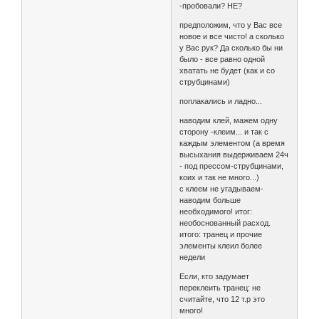
-пробовали? НЕ?
предположим, что у Вас все
новое и все чисто! а сколько
у Вас рук? Да сколько бы ни
было - все равно одной
хватать не будет (как и со
струбцинами)
поплакались и ладно...
наводим клей, мажем одну
сторону -клеим... и так с
каждым элементом (а время
высыхания выдерживаем 24ч
- под прессом-струбцинами,
коих и так не много...)
с клеем не угадываем-
наводим больше
необходимого! итог:
необоснованный расход.
итого: транец и прочие
элементы клеил более
недели
Если, кто задумает
переклеить транец: не
считайте, что 12 т.р это
много!