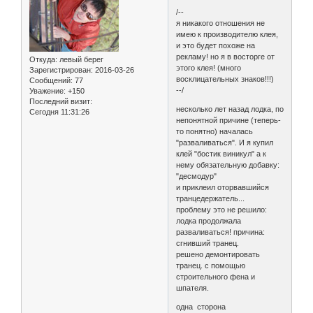
/--
я никакого отношения не
имею к производителю клея,
и это будет похоже на
рекламу! но я в восторге от
Откуда:
левый берег
этого клея! (много
Зарегистрирован
: 2016-03-26
восклицательных знаков!!!)
Сообщений:
77
--/
Уважение:
+150
Последний визит:
несколько лет назад лодка, по
Сегодня 11:31:26
непонятной причине (теперь-
то понятно) началась
"разваливаться". И я купил
клей "бостик виникул" а к
нему обязательную добавку:
"десмодур"
и приклеил оторвавшийся
транцедержатель...
проблему это не решило:
лодка продолжала
разваливаться! причина:
сгнивший транец.
решено демонтировать
транец. с помощью
строительного фена и
шпателя.
одна сторона