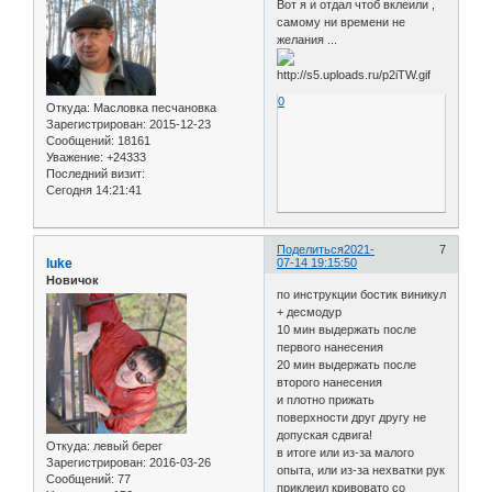
Вот я и отдал чтоб вклеили ,
самому ни времени не
желания ...
0
Откуда:
Масловка песчановка
Зарегистрирован
: 2015-12-23
Сообщений:
18161
Уважение:
+24333
Последний визит:
Сегодня 14:21:41
Поделиться
2021-
7
luke
07-14 19:15:50
Новичок
по инструкции бостик виникул
+ десмодур
10 мин выдержать после
первого нанесения
20 мин выдержать после
второго нанесения
и плотно прижать
поверхности друг другу не
допуская сдвига!
Откуда:
левый берег
в итоге или из-за малого
Зарегистрирован
: 2016-03-26
опыта, или из-за нехватки рук
Сообщений:
77
приклеил кривовато со