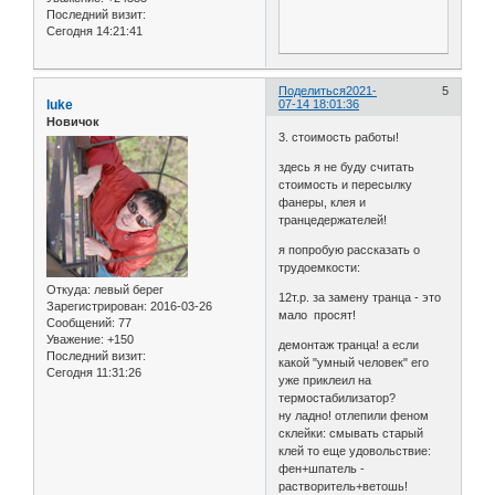
Последний визит:
Сегодня 14:21:41
Поделиться
2021-
5
luke
07-14 18:01:36
Новичок
3. стоимость работы!
здесь я не буду считать
стоимость и пересылку
фанеры, клея и
транцедержателей!
я попробую рассказать о
трудоемкости:
Откуда:
левый берег
12т.р. за замену транца - это
Зарегистрирован
: 2016-03-26
мало просят!
Сообщений:
77
Уважение:
+150
демонтаж транца! а если
Последний визит:
какой "умный человек" его
Сегодня 11:31:26
уже приклеил на
термостабилизатор?
ну ладно! отлепили феном
склейки: смывать старый
клей то еще удовольствие:
фен+шпатель -
растворитель+ветошь!