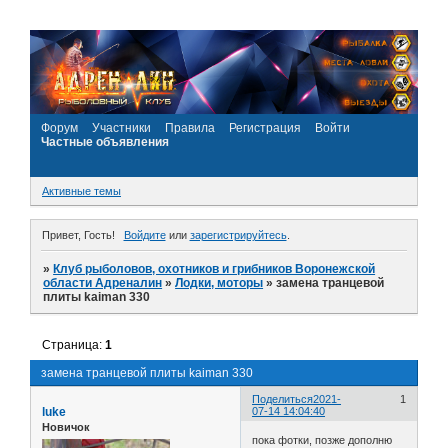
Форум
Участники
Правила
Регистрация
Войти
Частные объявления
Активные темы
Привет, Гость!
Войдите
или
зарегистрируйтесь
.
»
Клуб рыболовов, охотников и грибников Воронежской
области Адреналин
»
Лодки, моторы
»
замена транцевой
плиты kaiman 330
Страница:
1
замена транцевой плиты kaiman 330
Поделиться
2021-
1
luke
07-14 14:04:40
Новичок
пока фотки, позже дополню