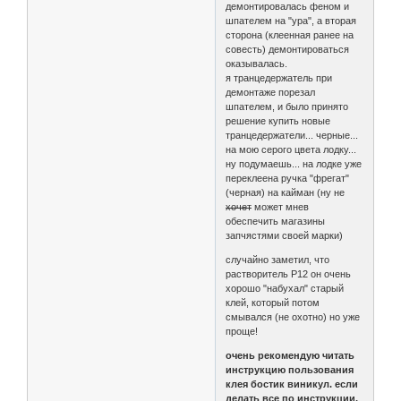
демонтировалась феном и
шпателем на "ура", а вторая
сторона (клеенная ранее на
совесть) демонтироваться
оказывалась.
я транцедержатель при
демонтаже порезал
шпателем, и было принято
решение купить новые
транцедержатели... черные...
на мою серого цвета лодку...
ну подумаешь... на лодке уже
переклеена ручка "фрегат"
(черная) на кайман (ну не
хочет
может мнев
обеспечить магазины
запчястями своей марки)
случайно заметил, что
растворитель Р12 он очень
хорошо "набухал" старый
клей, который потом
смывался (не охотно) но уже
проще!
очень рекомендую читать
инструкцию пользования
клея бостик виникул. если
делать все по инструкции,