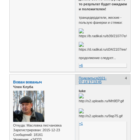
то результат будет ожидаем
и положителен!
транцедердатели, жеские -
пользую фанерки и стяжки:
продолжение следует...
+6
Поделиться
2021-
4
Вован вованыч
07-14 17:13:45
Член Клуба
luke
+1
Откуда:
Масловка песчановка
Зарегистрирован
: 2015-12-23
Сообщений:
18161
Уважение:
+24333