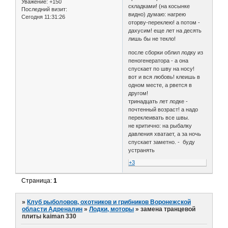
Уважение:
+150
складками! (на косынке
Последний визит:
видно) думаю: нагрею
Сегодня 11:31:26
оторву-переклею! а потом -
дахусим! еще лет на десять
лишь бы не текло!
после сборки облил лодку из
пеногенератора - а она
спускает по шву на носу!
вот и вся любовь! клеишь в
одном месте, а рвется в
другом!
тринадцать лет лодке -
почтенный возраст! а надо
переклеивать все швы.
не критично: на рыбалку
давления хватает, а за ночь
спускает заметно. - буду
устранять
+3
Страница:
1
»
Клуб рыболовов, охотников и грибников Воронежской
области Адреналин
»
Лодки, моторы
»
замена транцевой
плиты kaiman 330