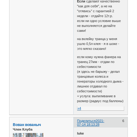
Если
сделают качественно
"как для себя", а не на
"отявись" с гарантией 2
недели - отдайте 12т.р.
если ни одно условие выше
не выполняется делайте
сами!
на вклейку транца у меня
ушло 0,5л клея - я в шоке -
это мягко сказано!
если кому нужна фанера на
транец 27мм - отдам по
себестоимости
(я здесь не барыжу - делал
транцовые колеса и
генераторы холодного дыма -
лишнее отдавал по
себестоимости)
+ услуга: выпиливание в
размер (радиус под баллоны)
+4
Поделиться
2021-
6
Вован вованыч
07-14 18:13:28
Член Клуба
luke