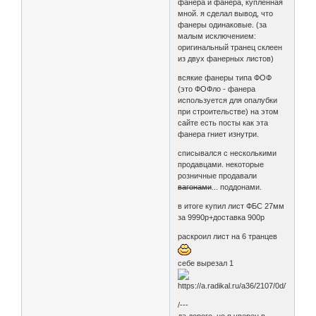
фанера и фанера, купленная
мной. я сделал вывод, что
фанеры одинаковые. (за
малым исключением:
оригинальный транец склеен
из двух фанерных листов)
всякие фанеры типа ФОФ
(это ФОФло - фанера
используется для опалубки
при строительстве) на этом
сайте есть посты как эта
фанера гниет изнутри.
списывался с несколькими
продавцами. некоторые
розничные продавали
вагонами
... поддонами.
в итоге купил лист ФБС 27мм
за 9990р+доставка 900р
раскроил лист на 6 транцев
себе вырезал 1
/---
да дорого, но я уверен в