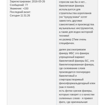
Зарегистрирован
: 2016-03-26
спросом как бы и нет...
Сообщений:
77
бакелитовая фанера
Уважение:
+150
используется для
Последний визит:
строительства аэропланов
Сегодня 11:31:26
(но "кукурузники" хотят
заместить другими
самолетами) и производства
музыкальных инструментов,
а также для водно моторной
техники!
но размер 27мм очень
специфичен.
далее рассматриваем
фанеру ФБС это фанера
упрощенный вариант
бакелитовой фанеры БС, это
бакелитизированная фанера,
где склеивание слоев
производится поочередно
бакелитовый и
спирторастворимый
фенолформальдегидный клеи
(как я понял).
есть фотки срезов фанеры,
которые говорят о о качестве
склеенных слоев - я привел
фато, где оригинальная