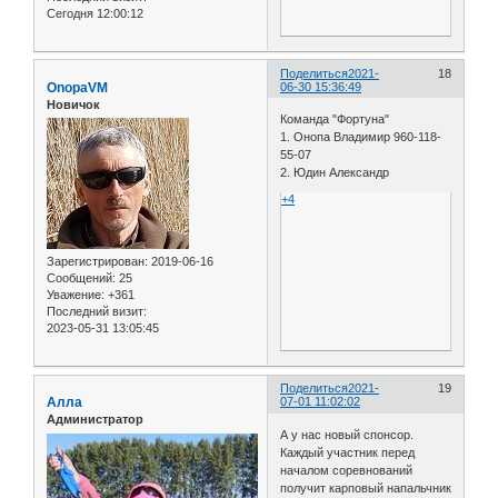
Сегодня 12:00:12
Поделиться
2021-
18
OnopaVM
06-30 15:36:49
Новичок
Команда "Фортуна"
1. Онопа Владимир 960-118-
55-07
2. Юдин Александр
+4
Зарегистрирован
: 2019-06-16
Сообщений:
25
Уважение:
+361
Последний визит:
2023-05-31 13:05:45
Поделиться
2021-
19
Алла
07-01 11:02:02
Администратор
А у нас новый спонсор.
Каждый участник перед
началом соревнований
получит карповый напальчник