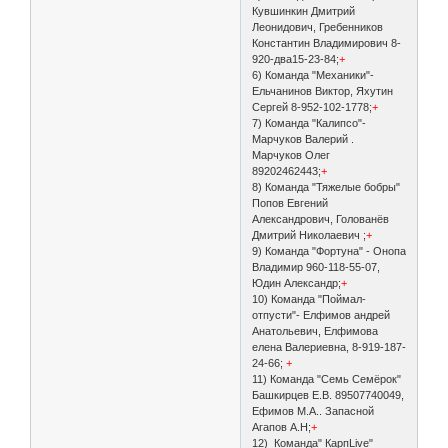
Кувшинкин Дмитрий
Леонидович, Гребенников
Константин Владимирович 8-
920-два15-23-84;
+
6) Команда "Механики"-
Ельчанинов Виктор, Яхутин
Сергей 8-952-102-1778;
+
7) Команда "Калипсо"-
Марчуков Валерий .
Марчуков Олег
89202462443;
+
8) Команда "Тяжелые бобры"
Попов Евгений
Александрович, Голованёв
Дмитрий Николаевич ;
+
9) Команда "Фортуна" - Онопа
Владимир 960-118-55-07,
Юдин Александр;
+
10) Команда "Поймал-
отпусти"- Елфимов андрей
Анатольевич, Елфимова
елена Валериевна, 8-919-187-
24-66;
+
11) Команда "Семь Семёрок"
Башкирцев Е.В. 89507740049,
Ефимов М.А.. Запасной
Агапов А.Н;
+
12) Команда" КарпLive"