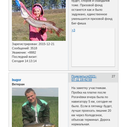
будет, споров и скандалов
тоже. Призовой фонд
останется как и было
задумано, единственное
уменьшится призовой фонд
Биг-фиша
+3
Зарегистрирован
: 2015-12-21
Сообщений:
3518
Уважение:
+8882
Последний визит:
Сегодня 14:13:14
Поделиться
2021-
27
bugor
07-11 19:42:59
Ветеран
На заметку участникам.
Пробка на платке после
Рогачёвки вчера была по
навигатору 5 км, сегодня не
было. Если в пятницу будет,
лучше проехать лишние 20
км через Колодезное,
объехав терминал. Дорога
нормальная.