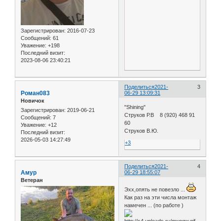
Зарегистрирован
: 2016-07-23
Сообщений:
61
Уважение:
+198
Последний визит:
2023-08-06 23:40:21
Поделиться
2021-
3
Роман083
06-29 13:09:31
Новичок
"Shining"
Зарегистрирован
: 2019-06-21
Струков Р.В 8 (920) 468 91
Сообщений:
7
60
Уважение:
+12
Струков В.Ю.
Последний визит:
2026-05-03 14:27:49
+3
Поделиться
2021-
4
Амур
06-29 18:55:07
Ветеран
Эхх,опять не повезло ...
Как раз на эти числа монтаж
намечен ... (по работе )