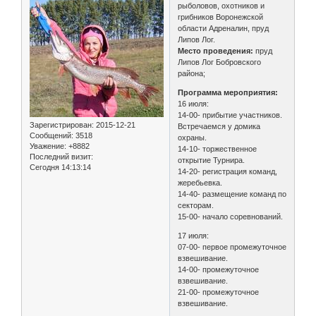
рыболовов, охотников и
грибников Воронежской
области Адреналин, пруд
Липов Лог.
Место проведения:
пруд
Липов Лог Бобровского
района;
Программа мероприятия:
16 июля:
14-00- прибытие участников.
Зарегистрирован
: 2015-12-21
Встречаемся у домика
Сообщений:
3518
охраны.
Уважение:
+8882
14-10- торжественное
Последний визит:
открытие Турнира.
Сегодня 14:13:14
14-20- регистрация команд,
жеребьевка.
14-40- размещение команд по
секторам.
15-00- начало соревнований.
17 июля:
07-00- первое промежуточное
взвешивание.
14-00- промежуточное
взвешивание.
21-00- промежуточное
взвешивание.