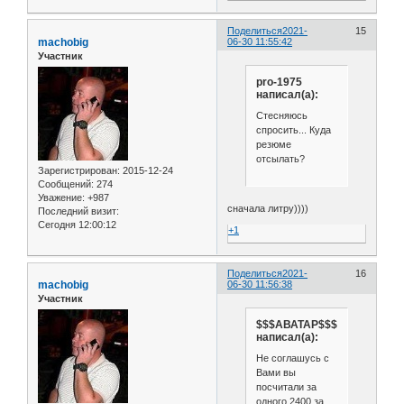
Поделиться
2021-
15
machobig
06-30 11:55:42
Участник
pro-1975
написал(а):
Стесняюсь
спросить... Куда
резюме
отсылать?
Зарегистрирован
: 2015-12-24
Сообщений:
274
Уважение:
+987
сначала литру))))
Последний визит:
Сегодня 12:00:12
+1
Поделиться
2021-
16
machobig
06-30 11:56:38
Участник
$$$АВАТАР$$$
написал(а):
Не соглашусь с
Вами вы
посчитали за
одного 2400 за