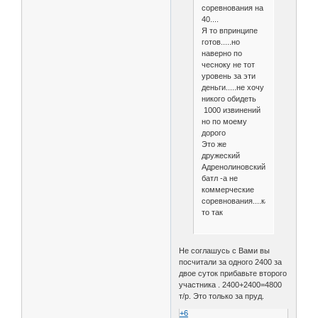
соревнования на
40....
Я то впринципе
готов.....но
наверно по
чесноку не тот
уровень за эти
деньги.....не хочу
никого обидеть
1000 извинений
но по моему
дорого
Это же
дружеский
Адренолиновский
батл -а не
коммерческие
соревнования....как
то так
Не соглашусь с Вами вы
посчитали за одного 2400 за
двое суток прибавьте второго
участника . 2400+2400=4800
т/р. Это только за пруд.
+6