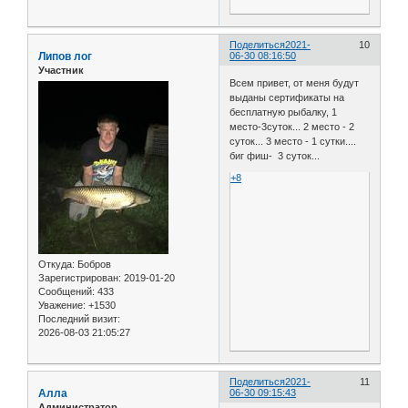
Поделиться
2021-
10
Липов лог
06-30 08:16:50
Участник
Всем привет, от меня будут
выданы сертификаты на
бесплатную рыбалку, 1
место-3суток... 2 место - 2
суток... 3 место - 1 сутки....
биг фиш- 3 суток...
+8
Откуда:
Бобров
Зарегистрирован
: 2019-01-20
Сообщений:
433
Уважение:
+1530
Последний визит:
2026-08-03 21:05:27
Поделиться
2021-
11
Алла
06-30 09:15:43
Администратор