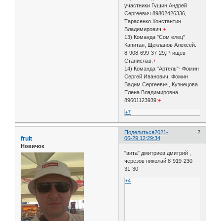
участники Гущин Андрей
Сергеевич 89802426336,
Тарасенко Константин
Владимирович;
+
13) Команда "Сом елец"
Капитан, Щекланов Алексей.
8-908-699-37-29,Ртищев
Станислав.
+
14) Команда "Артель"- Фомин
Сергей Иванович, Фомин
Вадим Сергеевич, Кузнецова
Елена Владимировна
89601123939;
+
+7
Поделиться
2021-
2
fruit
06-29 12:29:34
Новичок
"вита" дмитриев дмитрий ,
черезов николай 8-919-230-
31-30
+4