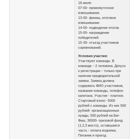
18 июля:
07-00- промежуточное
взвешивание.
13-00- финиш, итоговое
взвешивание.
14-00- подведение итогов.
15-00- награждение
победителей.
15-30- отъезд участников
соревнований.
Условия участия:
Участвуют команды. В
команде – 2 человека. Допуск
к регистрации – только при
наличии предварительной
заявки. Заявка должна
содержать ФИО участников,
название команды, телефон
капитана. Участие - платное.
Стартовый взнос- 5000
рублей с команды. Из них 500
рублей- организационные
нужды, 500 рублей на Биг-
Фиш, 30000- призовой фонд
(1,2,3 место), оставшаяся
часть - оплата водоема.
Питание и проезд