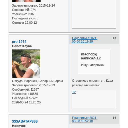
Зарегистрирован
: 2015-12-24
Сообщений:
274
Уважение:
+987
Последний визит:
Сегодня 12:00:12
Поделиться
2021-
13
pro-1975
06-30 10:19:29
Совет Клуба
machobig
написал(а):
Ищу напарника
Стесняюсь спросить... Куда
Откуда:
Воронеж, Северный, Храм
резюме отсылать?
Зарегистрирован
: 2015-12-23
Сообщений:
11587
+2
Уважение:
+18535
Последний визит:
2026-03-24 11:23:20
Поделиться
2021-
14
$$$АВАТАР$$$
06-30 10:52:18
Новичок