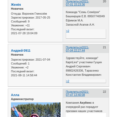
Поделиться
2021-
20
Женёк
07-01 15:23:36
Новичок
Команда "Семь Семёрок"
Откуда:
Воронеж Глинозём
Башкирцев Е.В. 89507740049
Зарегистрирован
: 2017-05-25
Ефимов М.А.
Сообщений:
9
Запасной Агапов А.Н.
Уважение:
+11
Последний визит:
+2
2021-07-28 19:04:09
Поделиться
2021-
21
Андрей 0911
07-04 22:27:44
Новичок
Здравствуйте, команда"
Зарегистрирован
: 2021-07-04
КарпLive" участники Гущин
Сообщений:
1
Андрей Сергеевич
Уважение:
+2
89802426336, Тарасенко
Последний визит:
Константин Владимирович
2021-08-11 14:58:44
+2
Поделиться
2021-
22
Алла
07-07 13:40:08
Администратор
Компания
Акубенс
в
очередной раз порадует
призами наших участников