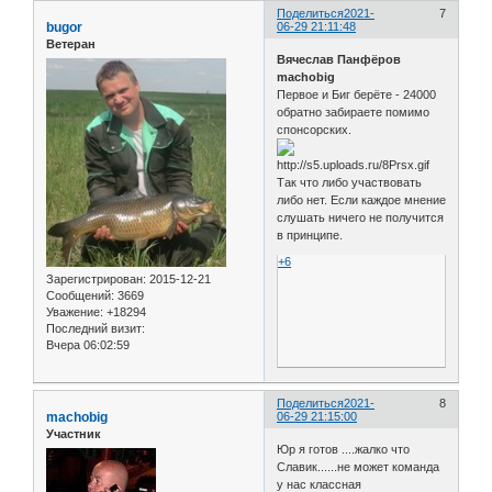
Поделиться
2021-
7
bugor
06-29 21:11:48
Ветеран
Вячеслав Панфёров
machobig
Первое и Биг берёте - 24000
обратно забираете помимо
спонсорских.
Так что либо участвовать
либо нет. Если каждое мнение
слушать ничего не получится
в принципе.
+6
Зарегистрирован
: 2015-12-21
Сообщений:
3669
Уважение:
+18294
Последний визит:
Вчера 06:02:59
Поделиться
2021-
8
machobig
06-29 21:15:00
Участник
Юр я готов ....жалко что
Славик......не может команда
у нас классная