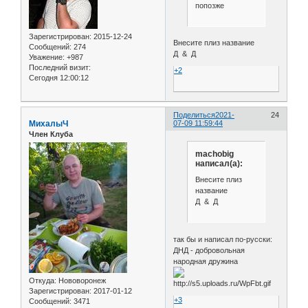
попозже
Зарегистрирован
: 2015-12-24
Внесите плиз название
Сообщений:
274
Д & Д
Уважение:
+987
Последний визит:
+2
Сегодня 12:00:12
Поделиться
2021-
24
МиxалыЧ
07-09 11:59:44
Член Клуба
machobig
написал(а):
Внесите плиз
название
Д & Д
так бы и написал по-русски:
ДНД - добровольная
народная дружина
Откуда:
Нововоронеж
Зарегистрирован
: 2017-01-12
+3
Сообщений:
3471