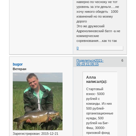
наверно по чесноку не тот
уровень за эти деньги.....не
хочу никого обидеть 1000
извинений но по моему
дорого
Это же дружеский
Адренолиновский батл -а не
коммерческие
соревнования....как то так
0
Поделиться
2021-
6
bugor
06-29 21:06:15
Ветеран
Алла
написал(а):
Стартовый
взнос- 5000
рублей с
команды. Из них
500 рублей-
организационные
нужды, 500
рублей на Биг-
Фиш, 30000-
призовой фонд
Зарегистрирован
: 2015-12-21