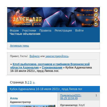
Форум
Участники
Правила
Регистрация
Войти
Частные объявления
Активные темы
Привет, Гость!
Войдите
или
зарегистрируйтесь
.
»
Клуб рыболовов, охотников и грибников Воронежской
области Адреналин
»
Соревнования
»
Кубок Адреналина
16-18 июля 2021г., пруд Липов лог.
Страница:
1
2
3
»
Кубок Адреналина 16-18 июля 2021г., пруд Липов лог.
Поделиться
2021-
1
Алла
06-29 10:04:49
Администратор
Организатор:
Клуб