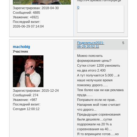
0
Зарегистрирован
: 2018-04-30
Сообщений:
4885
Уважение:
+6921
Последний визит:
2026-06-29 07:14:04
Поделиться
2021-
5
machobig
06-29 20:52:11
Участник
Можно пояснить
формирование цены?
Сутки стоят 1200 умножить
на два итого 2.400
А тут получается 5.000 ....в
наше нелучшее время
помоему дорого......
Тем более как ни как реклама
Зарегистрирован
: 2015-12-24
пруда.......
Сообщений:
274
Уважение:
+987
Поправьте если не прав..
Последний визит:
Напарник мой тоже считает
Сегодня 12:00:12
что дорого...
Предыдущие соревнования
были дешевле....сутки
подорожали на 20 % а
соревнования на 40....
Я то впринципе готов.....но