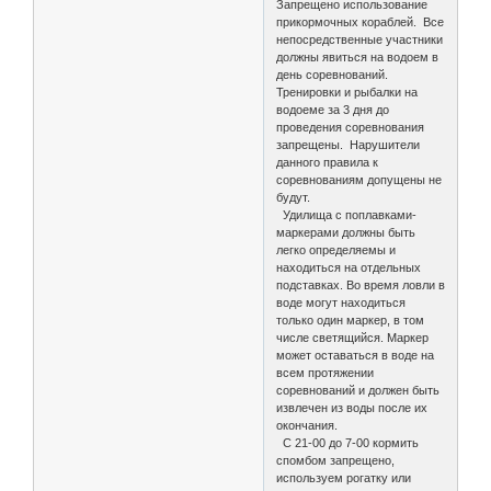
Запрещено использование
прикормочных кораблей. Все
непосредственные участники
должны явиться на водоем в
день соревнований.
Тренировки и рыбалки на
водоеме за 3 дня до
проведения соревнования
запрещены. Нарушители
данного правила к
соревнованиям допущены не
будут.
Удилища с поплавками-
маркерами должны быть
легко определяемы и
находиться на отдельных
подставках. Во время ловли в
воде могут находиться
только один маркер, в том
числе светящийся. Маркер
может оставаться в воде на
всем протяжении
соревнований и должен быть
извлечен из воды после их
окончания.
С 21-00 до 7-00 кормить
спомбом запрещено,
используем рогатку или