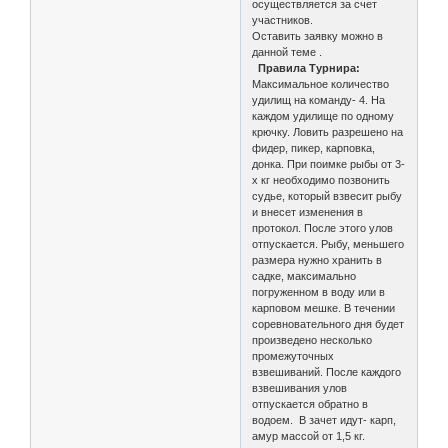
осуществляется за счет
участников.
Оставить заявку можно в
данной теме .
Правила Турнира:
Максимальное количество
удилищ на команду- 4. На
каждом удилище по одному
крючку. Ловить разрешено на
фидер, пикер, карповка,
донка. При поимке рыбы от 3-
х кг необходимо позвонить
судье, который взвесит рыбу
и внесет изменения в
протокол. После этого улов
отпускается. Рыбу, меньшего
размера нужно хранить в
садке, максимально
погруженном в воду или в
карповом мешке. В течении
соревновательного дня будет
произведено несколько
промежуточных
взвешиваний. После каждого
взвешивания улов
отпускается обратно в
водоем. В зачет идут- карп,
амур массой от 1,5 кг.