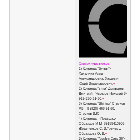
Список участников:
1) Команда "Бугры"-
Хахалина Алла
Александровна, Хахалин
Юрий Владимирович;
+
2) Команда "вита" Дмитриев
Дмитрий , Черезов Николай 8-
919-230-31-30;
+
3) Команда "Shining" Струков
Р.В 8 (920) 468 91 60,
Струков В.Ю.;
4) Команда ,, Правша,,-
Образцов М М 89155413905,
)Кравченков С. В.Тренер ..
Образцова О. В;
+
5) Команда "NuclearCarp 36"-