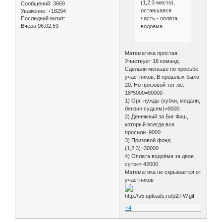
(1,2,3 место),
Сообщений:
3669
оставшаяся
Уважение:
+18294
часть - оплата
Последний визит:
Вчера 06:02:59
водоема.
Математика простая.
Участвует 18 команд.
Сделали меньше по просьбе
участников. В прошлых было
20. Но призовой тот же.
18*5000=90000
1) Орг. нужды (кубки, медали,
бензин судьям)=9000
2) Денежный за Биг Фиш,
который всегда все
просили=9000
3) Призовой фонд
(1,2,3)=30000
4) Оплата водоёма за двое
суток= 42000
Математика не скрывается от
участников
+4