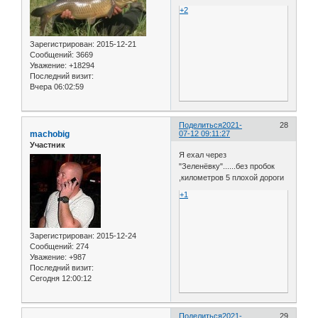
+2
Зарегистрирован
: 2015-12-21
Сообщений:
3669
Уважение:
+18294
Последний визит:
Вчера 06:02:59
Поделиться
2021-
28
machobig
07-12 09:11:27
Участник
Я ехал через
"Зеленёвку"......без пробок
,километров 5 плохой дороги
+1
Зарегистрирован
: 2015-12-24
Сообщений:
274
Уважение:
+987
Последний визит:
Сегодня 12:00:12
Поделиться
2021-
29