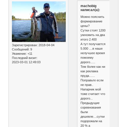
machobig
написал(а):
Можно пояснить
формирование
цены?
Сутки стоят 1200
умножить на два
итого 2.400
А тут получается
Зарегистрирован
: 2018-04-04
5.000 ....в наше
Сообщений:
9
нелучшее время
Уважение:
+11
помоему
Последний визит:
дорого......
2023-03-01 12:49:03
Тем более как ни
как реклама
пруда.......
Поправьте если
не прав..
Напарник мой
тоже считает что
дорого...
Предыдущие
соревнования
были
дешевле....сутки
подорожали на
20 % а