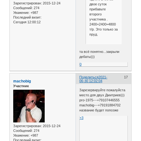
Зарегистрирован
: 2015-12-24
двое суток
Сообщений:
274
прибавьте
Уважение:
+987
второго
Последний визит:
участника .
Сегодня 12:00:12
2400+2400=4800
т/р. Это только за
пруд.
та всё понятно...закрыли
дебаты)))
0
Поделиться
2021-
17
machobig
06-30 12:02:04
Участник
Зарезервируйте пожалуйста
место для двух Дмитриев)))
pro-1975---+79107446555
machobig---+79191884702
название будет попозже
+3
Зарегистрирован
: 2015-12-24
Сообщений:
274
Уважение:
+987
Последний визит: