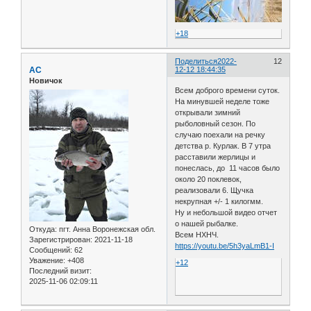
+18
Поделиться
2022-
12
АС
12-12 18:44:35
Новичок
Всем доброго времени суток.
На минувшей неделе тоже
открывали зимний
рыболовный сезон. По
случаю поехали на речку
детства р. Курлак. В 7 утра
расставили жерлицы и
понеслась, до 11 часов было
около 20 поклевок,
реализовали 6. Щучка
некрупная +/- 1 килогмм.
Ну и небольшой видео отчет
о нашей рыбалке.
Откуда:
пгт. Анна Воронежская обл.
Всем НХНЧ.
Зарегистрирован
: 2021-11-18
https://youtu.be/5h3yaLmB1-I
Сообщений:
62
Уважение:
+408
+12
Последний визит:
2025-11-06 02:09:11