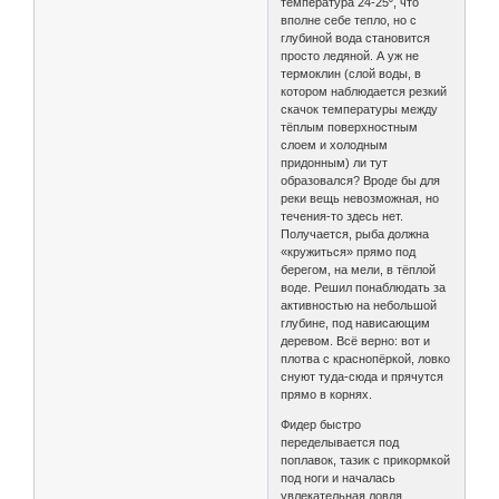
температура 24-25⁰, что
вполне себе тепло, но с
глубиной вода становится
просто ледяной. А уж не
термоклин (слой воды, в
котором наблюдается резкий
скачок температуры между
тёплым поверхностным
слоем и холодным
придонным) ли тут
образовался? Вроде бы для
реки вещь невозможная, но
течения-то здесь нет.
Получается, рыба должна
«кружиться» прямо под
берегом, на мели, в тёплой
воде. Решил понаблюдать за
активностью на небольшой
глубине, под нависающим
деревом. Всё верно: вот и
плотва с краснопёркой, ловко
снуют туда-сюда и прячутся
прямо в корнях.
Фидер быстро
переделывается под
поплавок, тазик с прикормкой
под ноги и началась
увлекательная ловля