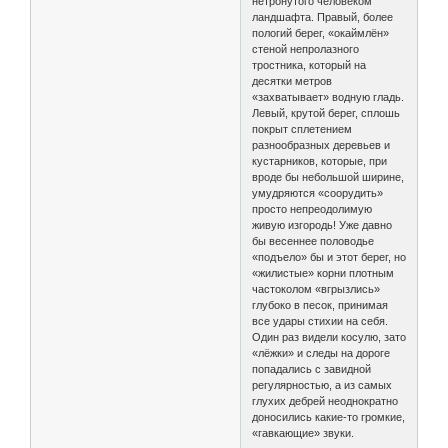
нетронутого человеком
ландшафта. Правый, более
пологий берег, «окаймлён»
стеной непролазного
тростника, который на
десятки метров
«захватывает» водную гладь.
Левый, крутой берег, сплошь
покрыт сплетением
разнообразных деревьев и
кустарников, которые, при
вроде бы небольшой ширине,
умудряются «соорудить»
просто непреодолимую
живую изгородь! Уже давно
бы весеннее половодье
«подъело» бы и этот берег, но
«жилистые» корни плотным
частоколом «вгрызлись»
глубоко в песок, принимая
все удары стихии на себя.
Один раз видели косулю, зато
«лёжки» и следы на дороге
попадались с завидной
регулярностью, а из самых
глухих дебрей неоднократно
доносились какие-то громкие,
«гавкающие» звуки.