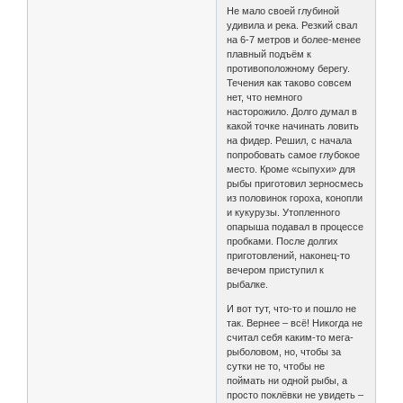
Не мало своей глубиной
удивила и река. Резкий свал
на 6-7 метров и более-менее
плавный подъём к
противоположному берегу.
Течения как таково совсем
нет, что немного
насторожило. Долго думал в
какой точке начинать ловить
на фидер. Решил, с начала
попробовать самое глубокое
место. Кроме «сыпухи» для
рыбы приготовил зерносмесь
из половинок гороха, конопли
и кукурузы. Утопленного
опарыша подавал в процессе
пробками. После долгих
приготовлений, наконец-то
вечером приступил к
рыбалке.
И вот тут, что-то и пошло не
так. Вернее – всё! Никогда не
считал себя каким-то мега-
рыболовом, но, чтобы за
сутки не то, чтобы не
поймать ни одной рыбы, а
просто поклёвки не увидеть –