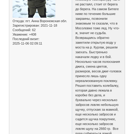
не растаял, стоит от берега
до берега. На самом Битюге
ниже по течению большие
закраины, позвонили
Откуда:
пгт. Анна Воронежская обл.
знакомым те сказали, что в
Зарегистрирован
: 2021-11-18
Мосоловке тоже лед. Ну что-
Сообщений:
62
ж, значит не судьба.
Уважение:
+408
Возвращаясь обратно
Последний визит:
заметили открытую воду у
2025-11-06 02:09:11
моста на р. Курлак, решили
заехать. Быстренько
накачали лодку и в бой.
Несколько часов полоскания
джига, смена цветов,
размеров, весов джиг-головок
принесло лишь одну
нереализованную поклевку.
Решил поставить колебалку,
которая давно лежала в
коробке без дела, и
буквально через несколько
забросов ловлю небольшую
щучку, отпускаю за мамкой,
еще несколько забросов и
садится щучка покрупнее,
еще несколько забросов
ловлю щуку на 2660 гр. Все
пора собираться домой.