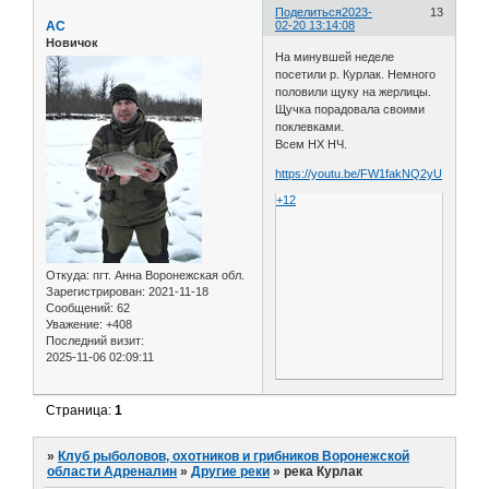
Поделиться
2023-
13
АС
02-20 13:14:08
Новичок
На минувшей неделе
посетили р. Курлак. Немного
половили щуку на жерлицы.
Щучка порадовала своими
поклевками.
Всем НХ НЧ.
https://youtu.be/FW1fakNQ2yU
+12
Откуда:
пгт. Анна Воронежская обл.
Зарегистрирован
: 2021-11-18
Сообщений:
62
Уважение:
+408
Последний визит:
2025-11-06 02:09:11
Страница:
1
»
Клуб рыболовов, охотников и грибников Воронежской
области Адреналин
»
Другие реки
»
река Курлак