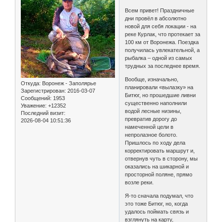
Всем привет! Праздничные
дни провёл в абсолютно
новой для себя локации - на
реке Курлак, что протекает за
100 км от Воронежа. Поездка
получилась увлекательной, а
рыбалка – одной из самых
трудных за последнее время.
Вообще, изначально,
Откуда:
Воронеж - Заполярье
планировали «вылазку» на
Зарегистрирован
: 2016-03-07
Битюг, но прошедшие ливни
Сообщений:
1953
существенно наполнили
Уважение:
+12352
водой лесные низины,
Последний визит:
превратив дорогу до
2026-08-04 10:51:36
намеченной цели в
непролазное болото.
Пришлось по ходу дела
корректировать маршрут и,
отвернув чуть в сторону, мы
оказались на шикарной и
просторной поляне, прямо
возле реки.
Я-то сначала подумал, что
это тоже Битюг, но, когда
удалось поймать связь и
взглянуть на карту,