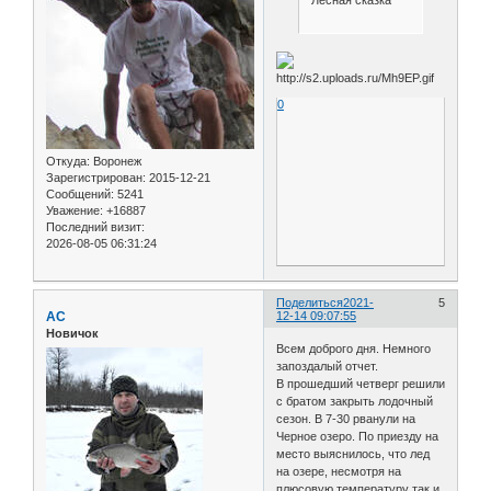
Лесная сказка
0
Откуда:
Воронеж
Зарегистрирован
: 2015-12-21
Сообщений:
5241
Уважение:
+16887
Последний визит:
2026-08-05 06:31:24
Поделиться
2021-
5
АС
12-14 09:07:55
Новичок
Всем доброго дня. Немного
запоздалый отчет.
В прошедший четверг решили
с братом закрыть лодочный
сезон. В 7-30 рванули на
Черное озеро. По приезду на
место выяснилось, что лед
на озере, несмотря на
плюсовую температуру так и