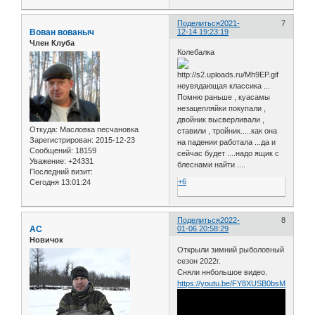
Поделиться
2021-
7
Вован вованыч
12-14 19:23:19
Член Клуба
Колебалка
неувядающая классика ...
Помню раньше , куасамы
незацепляйки покупали ,
двойник высверливали ,
Откуда:
Масловка песчановка
ставили , тройник.....как она
Зарегистрирован
: 2015-12-23
на падении работала ...да и
Сообщений:
18159
сейчас будет ....надо ящик с
Уважение:
+24331
блеснами найти ....
Последний визит:
+6
Сегодня 13:01:24
Поделиться
2022-
8
АС
01-06 20:58:29
Новичок
Открыли зимний рыболовный
сезон 2022г.
Сняли ннбольшое видео.
https://youtu.be/FY8XUSB0bsM