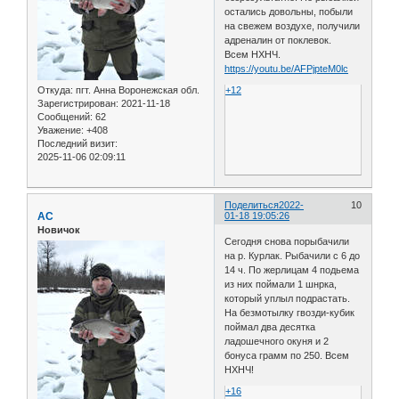
остались довольны, побыли
на свежем воздухе, получили
адреналин от поклевок.
Всем НХНЧ.
https://youtu.be/AFPjpteM0lc
Откуда:
пгт. Анна Воронежская обл.
+12
Зарегистрирован
: 2021-11-18
Сообщений:
62
Уважение:
+408
Последний визит:
2025-11-06 02:09:11
Поделиться
2022-
10
АС
01-18 19:05:26
Новичок
Сегодня снова порыбачили
на р. Курлак. Рыбачили с 6 до
14 ч. По жерлицам 4 подьема
из них поймали 1 шнрка,
который уплыл подрастать.
На безмотылку гвозди-кубик
поймал два десятка
ладошечного окуня и 2
бонуса грамм по 250. Всем
НХНЧ!
+16