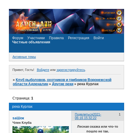
Форум
Участники
Правила
Регистрация
Войти
Частные объявления
Активные темы
Привет, Гость!
Войдите
или
зарегистрируйтесь
.
»
Клуб рыболовов, охотников и грибников Воронежской
области Адреналин
»
Другие реки
»
река Курлак
Страница:
1
река Курлак
Поделиться
2021-
1
saШок
06-16 15:32:22
Член Клуба
Лесная сказка или что-то
пошло не так.