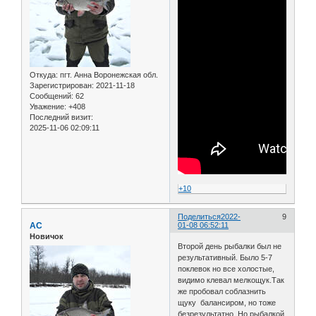
Откуда:
пгт. Анна Воронежская обл.
Зарегистрирован
: 2021-11-18
Сообщений:
62
Уважение:
+408
Последний визит:
2025-11-06 02:09:11
+10
Поделиться
2022-
9
АС
01-08 06:52:11
Новичок
Второй день рыбалки был не
результативный. Было 5-7
поклевок но все холостые,
видимо клевал мелкощук.Так
же пробовал соблазнить
щуку балансиром, но тоже
безрезультатно. Но рыбалкой