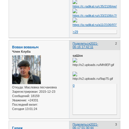
+29
Поделиться
2021-
2
Вован вованыч
06-16 17:42:11
Член Клуба
saШок
0
Откуда:
Масловка песчановка
Зарегистрирован
: 2015-12-23
Сообщений:
18159
Уважение:
+24331
Последний визит:
Сегодня 13:01:24
Поделиться
2021-
3
Гараж
06-17 01:30:44