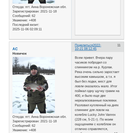
Откуда:
пгт. Анна Воронежская обл.
Зарегистрирован
: 2021-11-18
Сообщений:
62
Уважение:
+408
Последний визит:
2025-11-06 02:09:11
Поделиться
2022-
11
АС
10-21 08:12:45
Новичок
Всем привет. Вчера пару
часиков побродил со
спиннингом на р. Курлак.
Река очень сильно заростает
высоким камышом, а т.к. я
был без лодки, мест для
ловли оказалось мало. Итог
поймал одну щучку грамм на
400, и было еще две
нереализованные поклевки.
Разловил купленный на днях
спиннинг для ловли на
колебло Lucky John Vanrex
Откуда:
пгт. Анна Воронежская обл.
(228 см, 5-21 г). По моим
Зарегистрирован
: 2021-11-18
ощущениям с колеблом он
Сообщений:
62
отлично справляется,
Уважение:
+408