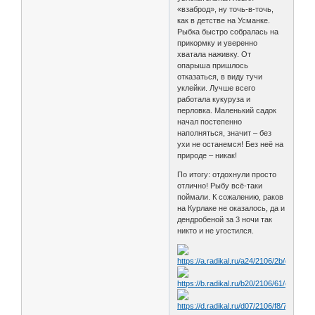
«взаброд», ну точь-в-точь,
как в детстве на Усманке.
Рыбка быстро собралась на
прикормку и уверенно
хватала наживку. От
опарыша пришлось
отказаться, в виду тучи
уклейки. Лучше всего
работала кукуруза и
перловка. Маленький садок
начал постепенно
наполняться, значит – без
ухи не останемся! Без неё на
природе – никак!
По итогу: отдохнули просто
отлично! Рыбу всё-таки
поймали. К сожалению, раков
на Курлаке не оказалось, да и
дендробеной за 3 ночи так
никто и не угостился.