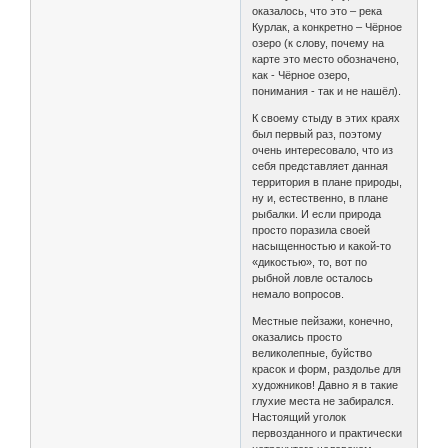
оказалось, что это – река
Курлак, а конкретно – Чёрное
озеро (к слову, почему на
карте это место обозначено,
как - Чёрное озеро,
понимания - так и не нашёл).
К своему стыду в этих краях
был первый раз, поэтому
очень интересовало, что из
себя представляет данная
территория в плане природы,
ну и, естественно, в плане
рыбалки. И если природа
просто поразила своей
насыщенностью и какой-то
«дикостью», то, вот по
рыбной ловле осталось
немало вопросов.
Местные пейзажи, конечно,
оказались просто
великолепные, буйство
красок и форм, раздолье для
художников! Давно я в такие
глухие места не забирался.
Настоящий уголок
первозданного и практически