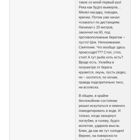
такое со мной первый раз!
Река как будто вымерла…
Менял насадку, поводки,
крючки. Потом уже начал
«скакать» по дистанциям.
Начинал с 20 метров,
закончил на 60, под
противоположным берегом –
пусто! Шок. Непонимание.
Смятение. Что вообще здесь
происходит??? Стоп, стоп,
стоп! А тут рыба хоть есть?
Вроде есть. Уклейка в
полуметре от берега
кружится, окунь, пусть редко,
но – охотится, по ночам,
правда подозрительно тихо,
ни всплеска.
В общем, в крайне
беспокойном состоянии
решил искупаться и немного
помедитировать в воде. И
только, когда занырнул
поглубже, в голову, будто
молотом, ударила мысль.
Блин, да как же тут холодно!
Вернее, на поверхности