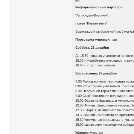
Информационные партнеры:
"Авторадио-Воронеж",
газета "Клёвая тема"
Воронежский рыболовный клуб
www.
Программа мероприятия
Суббота, 26 декабря
До 15:30 - приезд участников ночног
15:30 - Жеребьевка очередности выхо
16:00 - старт чемпионата
Воскресенье, 27 декабря
7:30 Финиш ночного чемпионата по ж
8:00 Регистрация участников фестив
8.30 Церемония торжественного откр
9.00 Старт фестиваля подледного лов
10:00 Охота на фазана для желающи
12.00 Финиш. Взвешивание уловов. Н
12.30 Старт XI чемпионата по пригот
14.30 Финиш чемпионата по приготовл
15:30 Конкурсная программа, открыт
16:00 Церемония награждения победи
Условия участия