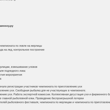
минноу.ру
о чемпионата по ловле на жерлицы
да на лед, контрольное построение
ерлицам, взвешивание уловов
аля подледного лова
ытия мероприятия
а
х
ачало регистрации участников чемпионата по приготовлению ухи
овлению ухи. Свободная рыбалка для не участвующих в чемпионате.
ению ухи. Работа экспертной комиссии. Коллективная дегустация ухи и фирменного б
ие главной рыболовной елки. Проведение беспроигрышной лотереи
телей рыболовного фестиваля, чемпионата по жерлицам и чемпионата по приготовлен