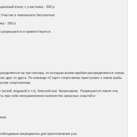
ционный взнос с участника - 300 р
. Участие в чемпионате бесплатное
ка - 200 р
и разрешается и приветствуется.
а разделяется на три сектора, по которым волею жребия распределяются члены
рах друг от друга. По команде «Старт» спортсмены приступают к ловле рыбы.
ругим спортсменам.
(козой, ведьмой и т.п), блесной или балансиром. Разрешается ловля «на
ть при себе неограниченное количество запасных снастей и
овов.
необходимые ингредиенты для приготовления ухи.