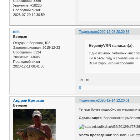
Сообщений:
8889
Уважение:
+18220
Последний визит:
2026-07-20 12:30:59
dds
Поделиться
2020-12-08 20:30:36
Ветеран
Откуда:
г. Воронеж, ЮЗ
EvgeniyVRN написал(а):
Зарегистрирован
: 2015-12-23
Сообщений:
3324
Одно из моих любимых массов
Уважение:
+3605
Но в этом году к сожалению не
Последний визит:
Всем хорошего настроения!
2023-12-11 08:41:36
Эх...!!!
0
Андрей Ермаков
Поделиться
2020-12-14 12:20:01
Ветеран
Теперь более подробно по мероприят
Организация:
Воронежская рыболов
Место проведения:
зарыбленные пру