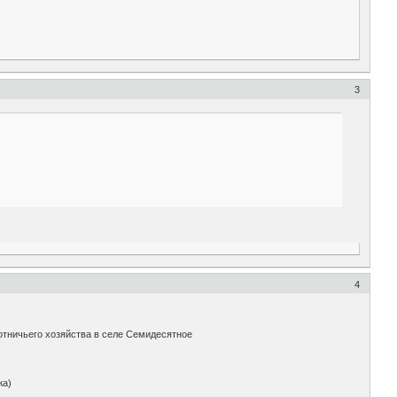
3
4
отничьего хозяйства в селе Семидесятное
жа)