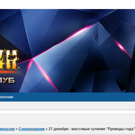
явления
дреналин
»
Соревнования
»
27 декабря - массовые гуляния "Проводы года"