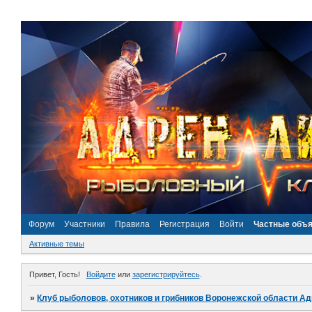
Форум
Участники
Правила
Регистрация
Войти
Частные объ
Активные темы
Привет, Гость!
Войдите
или
зарегистрируйтесь
.
»
Клуб рыболовов, охотников и грибников Воронежской области А