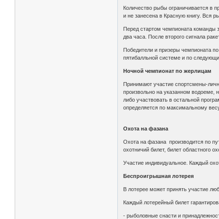
Количество рыбы ограничивается в пр
и не занесена в Красную книгу. Вся 
Перед стартом чемпионата команды за
два часа. После второго сигнала ра
Победители и призеры чемпионата по
пятибалльной системе и по следующи
Ночной чемпионат по жерлицам
Принимают участие спортсмены-лични
произвольно на указанном водоеме, н
либо участвовать в остальной прогр
определяется по максимальному весу
Охота на фазана
Охота на фазана производится по пу
охотничий билет, билет областного о
Участие индивидуальное. Каждый охот
Беспроигрышная лотерея
В лотерее может принять участие люб
Каждый лотерейный билет гарантиров
- рыболовные снасти и принадлежнос