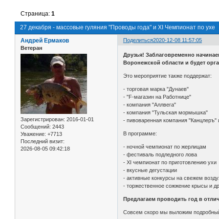
Страница:
1
27 декабря - массовые гуляния "Проводы года" и XI Чемпионат по ухе
Андрей Ермаков
Поделиться
2020-12-08 11:57:05
Ветеран
Друзья! Заблаговременно начинае
Воронежской области и будет орг
Это мероприятие также поддержат:
- торговая марка "Дунаев"
- "F-магазин на Работнице"
- компания "Аллвега"
- компания "Тульская мормышка"
Зарегистрирован
: 2016-01-01
- пивоваренная компания "Канцлеръ" 
Сообщений:
2443
В программе:
Уважение:
+7713
Последний визит:
- ночной чемпионат по жерлицам
2026-08-05 09:42:18
- фестиваль подледного лова
- XI чемпионат по приготовлению ухи
- вкусные дегустации
- активные конкурсы на свежем возду
- торжественное сожжение крысы и д
Предлагаем проводить год в отли
Совсем скоро мы выложим подробный 