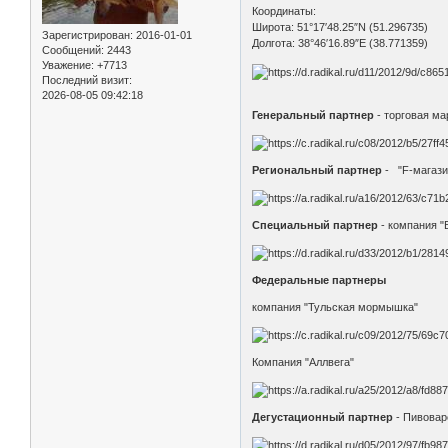
Координаты:
Широта: 51°17′48.25″N (51.296735)
Зарегистрирован
: 2016-01-01
Долгота: 38°46′16.89″E (38.771359)
Сообщений:
2443
Уважение:
+7713
Последний визит:
2026-08-05 09:42:18
Генеральный партнер
- торговая ма
Региональный партнер
- "F-магази
Специальный партнер
- компания "
Федеральные партнеры
компания "Тульская мормышка"
Компания "Аллвега"
Дегустационный партнер
- Пивовар