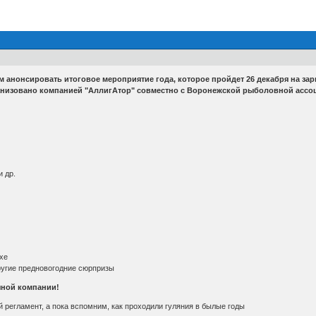
м анонсировать итоговое мероприятие года, которое пройдет 26 декабря на за
анизовано компанией "АллигАтор" совместно с Воронежской рыболовной ассо
и др.
хе
ругие предновогодние сюрпризы
чной компании!
регламент, а пока вспомним, как проходили гуляния в былые годы