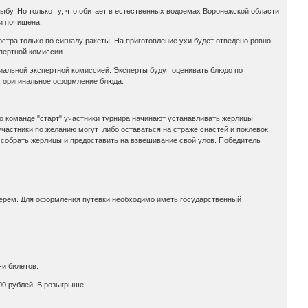
ыбу. Но только ту, что обитает в естественных водоемах Воронежской области
и почищена.
стра только по сигналу ракеты. На приготовление ухи будет отведено ровно
пертной комиссии.
альной экспертной комиссией. Эксперты будут оценивать блюдо по
т, оригинальное оформление блюда.
о команде "старт" участники турнира начинают устанавливать жерлицы
участники по желанию могут либо оставаться на страже снастей и поклевок,
 собрать жерлицы и предоставить на взвешивание свой улов. Победитель
герем. Для оформления путёвки необходимо иметь государственный
.
-и билетов.
00 рублей. В розыгрыше: