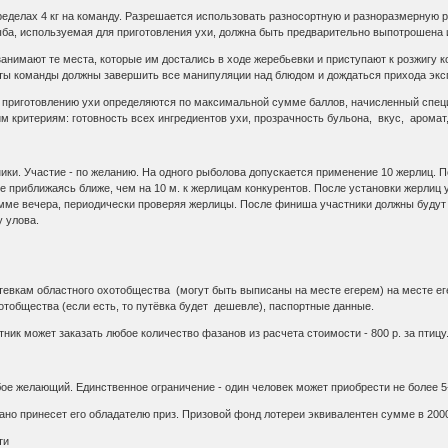
еделах 4 кг на команду. Разрешается использовать разносортную и разноразмерную р
рыба, используемая для приготовления ухи, должна быть предварительно выпотрошена 
нимают те места, которые им достались в ходе жеребьевки и приступают к розжигу ко
кеты команды должны завершить все манипуляции над блюдом и дождаться прихода экс
 приготовлению ухи определяются по максимальной сумме баллов, начисленный специ
м критериям: готовность всех ингредиентов ухи, прозрачность бульона, вкус, арома
ки. Участие - по желанию. На одного рыболова допускается применение 10 жерлиц. П
е приближаясь ближе, чем на 10 м. к жерлицам конкурентов. После установки жерлиц 
амме вечера, периодически проверяя жерлицы. После финиша участники должны будут
 улова.
тевкам областного охотобщества (могут быть выписаны на месте егерем) на месте е
хотобщества (если есть, то путёвка будет дешевле), паспортные данные.
ник может заказать любое количество фазанов из расчета стоимости - 800 р. за птицу
ое желающий. Единственное ограничение - один человек может приобрести не более 5
ано принесет его обладателю приз. Призовой фонд лотереи эквивалентен сумме в 200
ти