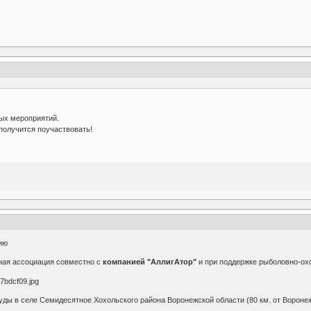
ых мероприятий.
 получится поучаствовать!
ию
ная ассоциация совместно с
компанией "АллигАтор"
и при поддержке рыболовно-ох
ды в селе Семидесятное Хохольского района Воронежской области (80 км. от Вороне