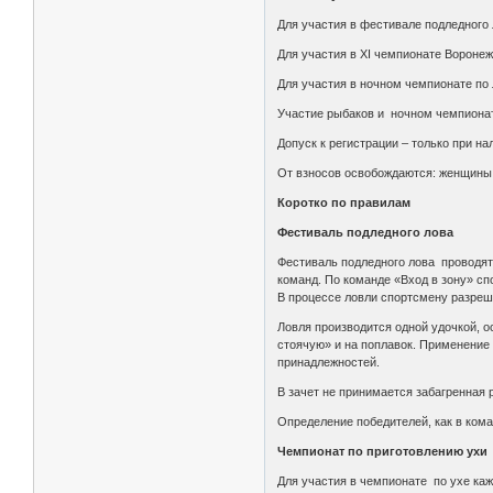
Для участия в фестивале подледного 
Для участия в XI чемпионате Воронеж
Для участия в ночном чемпионате по
Участие рыбаков и ночном чемпионат
Допуск к регистрации – только при н
От взносов освобождаются: женщины,
Коротко по правилам
Фестиваль подледного лова
Фестиваль подледного лова проводятс
команд. По команде «Вход в зону» сп
В процессе ловли спортсмену разреш
Ловля производится одной удочкой, о
стоячую» и на поплавок. Применение
принадлежностей.
В зачет не принимается забагренная 
Определение победителей, как в кома
Чемпионат по приготовлению ухи
Для участия в чемпионате по ухе каж