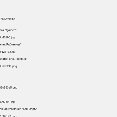
рка "Дунаев"
н на Работнице"
Восток-спец-сервис"
енная компания "Канцлеръ"