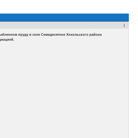
1
рыбленном пруду в селе Семидесятное Хохольского района
циацией.