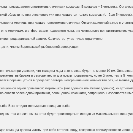
лова приглашаются спортсмены-личники и команды. В команде – 3 человека. Организа
ской области по приготовлению ухи приглашаются только команды (от 2 до 5 человек)
 ловле на жерлицы приглашают спортсмены-личники. Организационный взнос с участни
е по жерлицам, и в фестивале подледного лова, и в чемпионате по приготовлению ух
аличии предварительной заявки. Количество участников ограничено.
 дети, члены Воронежской рыболовной ассоциации
я только при условии, что толщина льда в зоне лова будет не менее 10 см. Зона лов
ортсмены выбирают в секторе место для ловли произвольно, но не ближе, чем в 5 мет
ается перемещаться в пределах сектора неограниченное количество раз, не мешая д
снащенной одной приманкой: мормышкой (насадочной или безнасадочной), «чертиком» 
 на снасти более одной приманки, оснащенной крючками, запрещено. Разрешается име
рыба. В зачет идет вся мирная и хищная рыба .
ндном, так и в личном зачетах будет производиться исходя из максимального веса ул
дая команда должна иметь при себе котелок, воду, костровые принадлежности и все 