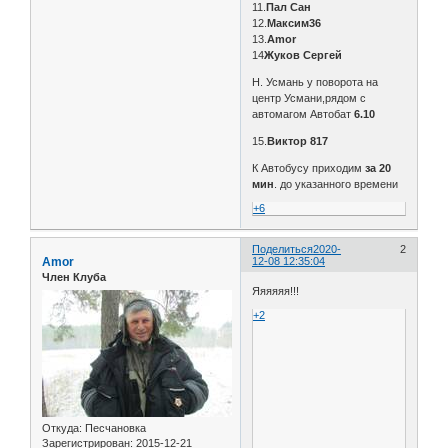
11.
Пал Сан
12.
Максим36
13.
Amor
14
Жуков Сергей
Н. Усмань у поворота на
центр Усмани,рядом с
автомагом Автобат
6.10
15.
Виктор 817
К Автобусу приходим
за 20
мин
. до указанного времени
+6
Поделиться
2020-
2
Amor
12-08 12:35:04
Член Клуба
Яяяяяя!!!
+2
Откуда:
Песчановка
Зарегистрирован
: 2015-12-21