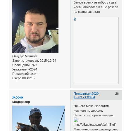
былое время автобус за два
часа набирался и ещё резерв
на машинах ехал
0
Откуда:
Машмет
Зарегистрирован
: 2015-12-24
Сообщений:
760
Уважение:
+2524
Последний визит:
Вчера 00:49:15
Поделиться
2020-
26
Жорик
12-09 21:09:04
Модератор
Не чего Макс, заплатим
немного по дороже.
Зато с комфортом поедим
Мне лично какая разница ,что