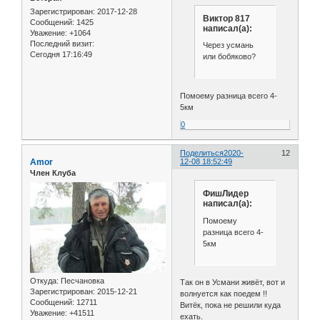
Зарегистрирован
: 2017-12-28
Виктор 817
Сообщений:
1425
написал(а):
Уважение:
+1064
Последний визит:
Через усмань
Сегодня 17:16:49
или бобяково?
Помоему разница всего 4-
5км
0
Поделиться
2020-
12
Amor
12-08 18:52:49
Член Клуба
ФишЛидер
написал(а):
Помоему
разница всего 4-
5км
Откуда:
Песчановка
Так он в Усмани живёт, вот и
Зарегистрирован
: 2015-12-21
волнуется как поедем !!
Сообщений:
12711
Витёк, пока не решили куда
Уважение:
+41511
ехать.