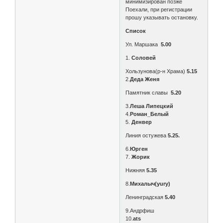
минимизирован позже
Поехали, при регистрации
прошу указывать остановку.
Список
Ул. Маршака
5.00
1.
Соловей
Хользунова(р-н Храма)
5.15
2.
Деда Женя
Памятник славы
5.20
3.
Леша Липецкий
4.
Роман_Белый
5.
Денвер
Линия остужева
5.25.
6.
Юрген
7.
Жорик
Нижняя
5.35
8.
Михалыч(yury)
Ленинградская
5.40
9.Андрфиш
10.
ats