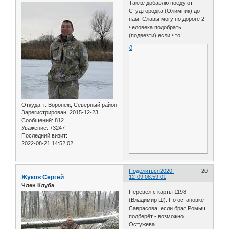
Также добавлю поеду от
Студ.городка (Олимпик) до
пам. Славы могу по дороге 2
человека подобрать
(подвезти) если что!
0
Откуда:
г. Воронеж, Северный район
Зарегистрирован
: 2015-12-23
Сообщений:
812
Уважение:
+3247
Последний визит:
2022-08-21 14:52:02
Поделиться
2020-
20
Жуков Сергей
12-09 08:59:01
Член Клуба
Перевел с карты 1198
(Владимир Ш). По остановке -
Саврасова, если брат Ромыч
подберёт - возможно
Остужева.