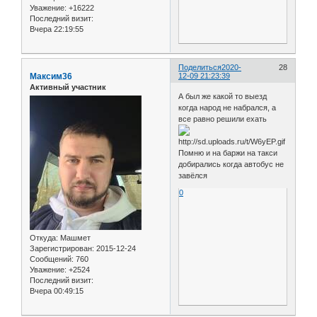
Уважение:
+16222
Последний визит:
Вчера 22:19:55
Поделиться
2020-
28
Максим36
12-09 21:23:39
Активный участник
А был же какой то выезд
когда народ не набрался, а
все равно решили ехать
Помню и на баржи на такси
добирались когда автобус не
завёлся
0
Откуда:
Машмет
Зарегистрирован
: 2015-12-24
Сообщений:
760
Уважение:
+2524
Последний визит:
Вчера 00:49:15