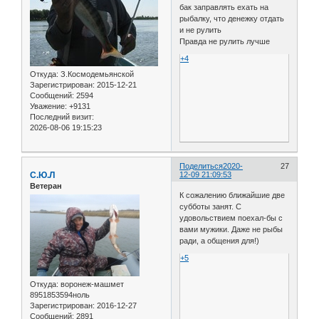
бак заправлять ехать на
рыбалку, что денежку отдать
и не рулить
Правда не рулить лучше
+4
Откуда:
З.Космодемьянской
Зарегистрирован
: 2015-12-21
Сообщений:
2594
Уважение:
+9131
Последний визит:
2026-08-06 19:15:23
Поделиться
2020-
27
С.Ю.Л
12-09 21:09:53
Ветеран
К сожалению ближайшие две
субботы занят. С
удовольствием поехал-бы с
вами мужики. Даже не рыбы
ради, а общения для!)
+5
Откуда:
воронеж-машмет
8951853594ноль
Зарегистрирован
: 2016-12-27
Сообщений:
2891