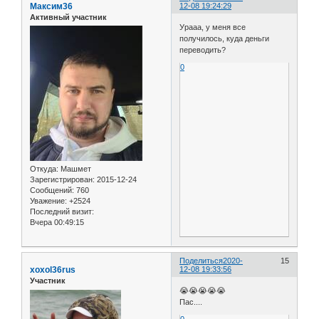
Максим36
12-08 19:24:29
Активный участник
Урааа, у меня все
получилось, куда деньги
переводить?
0
Откуда:
Машмет
Зарегистрирован
: 2015-12-24
Сообщений:
760
Уважение:
+2524
Последний визит:
Вчера 00:49:15
Поделиться
2020-
15
xoxol36rus
12-08 19:33:56
Участник
😭😭😭😭😭
Пас....
0