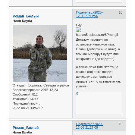
Поделиться
2020-
18
Роман_Белый
12-08 21:11:54
Член Клуба
Еду
Денежку перевел, по
остановке наверное пам.
Славы (доберусь на авто), а
там как маршрут будет мне
не критично где садится)!
А также Леха (ник что то не
помню его) тоже поедит,
денюшку сам переведет
отпишется (по остановке как
Откуда:
г. Воронеж, Северный район
у меня)
Зарегистрирован
: 2015-12-23
0
Сообщений:
812
Уважение:
+3247
Последний визит:
2022-08-21 14:52:02
Поделиться
2020-
19
Роман_Белый
12-08 21:17:09
Член Клуба