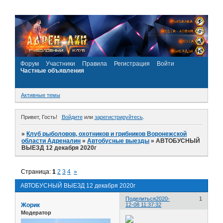
Форум
Участники
Правила
Регистрация
Войти
Частные объявления
Активные темы
Привет, Гость!
Войдите
или
зарегистрируйтесь
.
»
Клуб рыболовов, охотников и грибников Воронежской
области Адреналин
»
Автобусные выезды
»
АВТОБУСНЫЙ
ВЫЕЗД 12 декабря 2020г
Страница:
1
2
3
4
»
АВТОБУСНЫЙ ВЫЕЗД 12 декабря 2020г
Поделиться
2020-
1
Жорик
12-08 11:37:32
Модератор