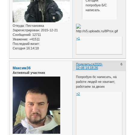
Сегодня
попробую Б/С
написать
Откуда:
Песчановка
Зарегистрирован
: 2015-12-21
Сообщений:
12711
+1
Уважение:
+41511
Последний визит:
Сегодня 16:14:18
Поделиться
2020-
6
Максим36
12-08 14:18:26
Активный участник
Попробую бс написать, на
работе людей не хватает,
работаем за двоих
+2