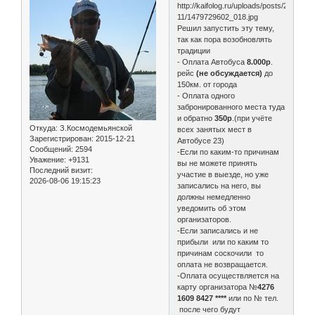
Решил запустить эту тему,
так как пора возобновлять
традиции
- Оплата Автобуса
8.000р
.
рейс
(не обсуждается)
до
150км. от города
- Оплата одного
забронированного места туда
и обратно
350р
.(при учёте
Откуда:
З.Космодемьянской
всех занятых мест в
Зарегистрирован
: 2015-12-21
Автобусе 23)
Сообщений:
2594
-Если по каким-то причинам
Уважение:
+9131
вы не можете принять
Последний визит:
участие в выезде, но уже
2026-08-06 19:15:23
записались на него, вы
должны немедленно
уведомить об этом
организаторов.
-Если записались и не
прибыли или по каким то
причинам соскочили то
оплата не возвращается.
-Оплата осуществляется на
карту организатора №
4276
1609 8427 ****
или по № тел.
после чего будут