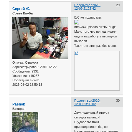
Поделиться
2020-
29
Сергей Ж.
12-09 21:25:42
Совет Клуба
Б/С не подписали.
Мало того что не подписали,
ещё и на работу в выходной
вызвали.
Так что в этот раз без меня.
+2
Откуда:
Отрожка
Зарегистрирован
: 2015-12-22
Сообщений:
9331
Уважение:
+19267
Последний визит:
2026-08-02 18:50:13
Поделиться
2020-
30
Pashok
12-09 23:05:02
Ветеран
Двухнедельный отпуск
сегодня начался!
С удовольствим
присоединился бы, но.
На выходных мчу со своими