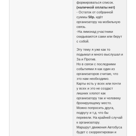
формироваться список.
(наличной оплаты нет)
- Остаток от собранной
суммы
50р.
идёт
организатору на мобильную
связь.
-На лимонад участники
скидываются сами или берут
с собой.
Эту тему я уже как то
подымал и много выслушал и
За и Против.
Но в связи с последними
событиями я как один из
организаторов считаю, что
это нам необходимо.
Карты есть у всех или почти
у всех и это не создаст
лишних хлопот как
организатору так и человеку
бронирующему место.
Можно попросить друга,
подругу и т.д. что бы
перевели. На крайней случай
к организатору.
Маршрут движения Автобуса
будет с скорректирован и