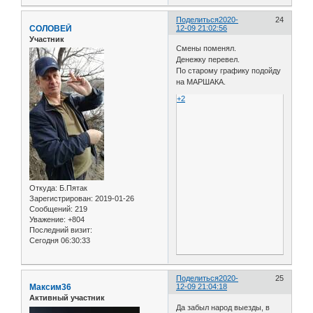
Поделиться
2020-
24
СОЛОВЕЙ
12-09 21:02:56
Участник
Смены поменял.
Денежку перевел.
По старому графику подойду
на МАРШАКА.
+2
Откуда:
Б.Пятак
Зарегистрирован
: 2019-01-26
Сообщений:
219
Уважение:
+804
Последний визит:
Сегодня 06:30:33
Поделиться
2020-
25
Максим36
12-09 21:04:18
Активный участник
Да забыл народ выезды, в