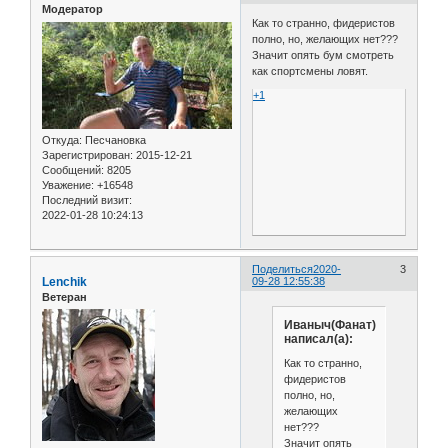
Модератор
Как то странно, фидеристов
полно, но, желающих нет???
Значит опять бум смотреть
как спортсмены ловят.
+1
Откуда:
Песчановка
Зарегистрирован
: 2015-12-21
Сообщений:
8205
Уважение:
+16548
Последний визит:
2022-01-28 10:24:13
Поделиться
2020-
3
Lenchik
09-28 12:55:38
Ветеран
Иваныч(Фанат)
написал(а):
Как то странно,
фидеристов
полно, но,
желающих
нет???
Значит опять