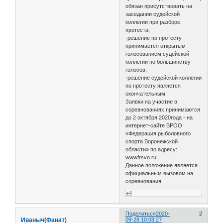
обязан присутствовать на
заседании судейской
коллегии при разборе
протеста;
-решение по протесту
принимается открытым
голосованием судейской
коллегии по большинству
голосов;
-решение судейской коллегии
по протесту является
окончательным;
Заявки на участие в
соревнованиях принимаются
до 2 октября 2020года - на
интернет-сайте ВРОО
«Федерация рыболовного
спорта Воронежской
области» по адресу:
wwwfrsvo.ru.
Данное положение является
официальным вызовом на
соревнования.
+4
Поделиться
2020-
2
Иваныч(Фанат)
09-28 10:08:27