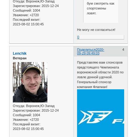
Откуда:
Воронеж,Ю-Запад
бум смотреть как
Зарегистрирован
: 2015-12-24
спортсмены
Сообщений:
1004
ловят.
Уважение:
+2720
Последний визит:
2023-08-02 15:00:45
Не могу не согласиться!
0
Поделиться
2020-
4
Lenchik
09-29 09:49:03
Ветеран
Представляю вам спонсоров
предстоящего Чемпионата
воронежской области 2020 по
ловле донной удочкой.
Генеральный спонсор
компания Флагман!
Откуда:
Воронеж,Ю-Запад
Зарегистрирован
: 2015-12-24
Сообщений:
1004
Уважение:
+2720
Последний визит:
2023-08-02 15:00:45