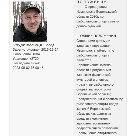
П О Л О Ж Е Н И Е
О проведении
Чемпионата Воронежской
области 2020г. по
рыболовному спорту ловля
донной удочкой.
I. ОБЩИЕ ПОЛОЖЕНИЯ
Основными целями и
Откуда:
Воронеж,Ю-Запад
задачами проведения
Зарегистрирован
: 2015-12-24
Чемпионата области по
Сообщений:
1004
рыболовному спорту
Уважение:
+2720
являются:
Последний визит:
- привлечение жителей
2023-08-02 15:00:45
области к регулярным
занятиям физической
культурой и спортом;
- развитие рыболовного
спорта на территории
Воронежской области;
- популяризация и пропаганда
рыболовного спорта среди
жителей Воронежской
области, как одного из
средств укрепления
здоровья, воспитания
подрастающего поколения;
- повышение спортивного