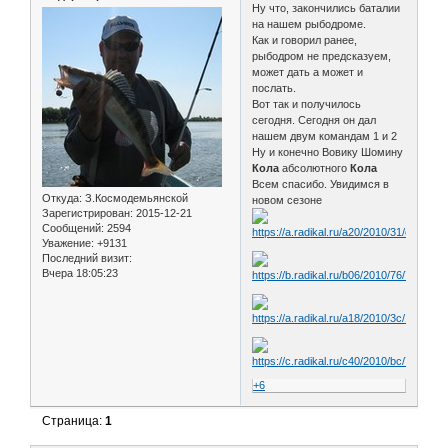
Ну что, закончились баталии
на нашем рыбодроме.
Как и говорил ранее,
рыбодром не предсказуем,
может дать а может и
послать.
Вот так и получилось
сегодня. Сегодня он дал
нашем двум командам 1 и 2
Ну и конечно Вовику Шомину
Кола
абсолютного
Кола
Всем спасибо. Увидимся в
Откуда:
З.Космодемьянской
новом сезоне
Зарегистрирован
: 2015-12-21
Сообщений:
2594
Уважение:
+9131
Последний визит:
Вчера 18:05:23
+6
Страница:
1