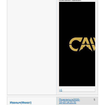
+1
Поделиться
2020-
5
Иваныч(Фанат)
10-03 14:21:31