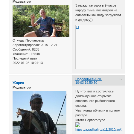
Модератор
Заезжал сегодня в 9 часов,
народу тьма, посмотрел на
самолеты как воду загружают
и до дому))
+1
Откуда:
Песчановка
Зарегистрирован
: 2015-12-21
Сообщений:
8205
Уважение:
+16548
Последний визит:
2022-01-28 10:24:13
Поделиться
2020-
6
Жорик
10-03 19:50:30
Модератор
Ну что, вот и состоялось
долгожданное открытие
спортивного рыболовного
сезона.
Чемпионат области в полном
разгаре.
Итоги Первого тура.