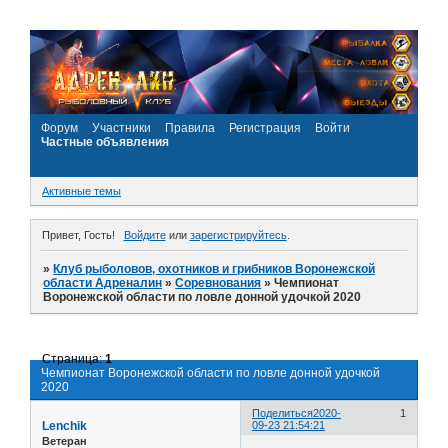
Форум
Участники
Правила
Регистрация
Войти
Частные объявления
Активные темы
Привет, Гость!
Войдите
или
зарегистрируйтесь
.
»
Клуб рыболовов, охотников и грибников Воронежской
области Адреналин
»
Соревнования
»
Чемпионат
Воронежской области по ловле донной удочкой 2020
Страница:
1
Чемпионат Воронежской области по ловле донной удочкой
2020
Поделиться
2020-
1
Lenchik
09-23 21:54:21
Ветеран