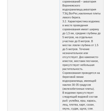
соревнований – акватория
Воронежского
водохранилища,акватория
ТЭЦ ВогРес,наклонные плиты
левого берега.
3.2. Характеристика водоема:
в месте проведения
соревнования имеет ширину
до 1,5 км, средние глубины до
5 метров, на отдельных
участках до 8 метров. В
местах ловли глубина от 1.5
до 5 метров. Течение
незначительное или
отсутствует. Дно каменисто-
илистое, местами песчаное,
присутствует небольшая
растительность.
Соревнования проводятся на
береговой линии
водохранилища, имеющей
наклон 30-35 градусов
(железобетонные плиты).
В водоеме присутствует
следующий видовой состав
рыб: уклейка, ерш, карась,
лещ, плотва, карп, сазан,
окунь, судак, щука, сом.