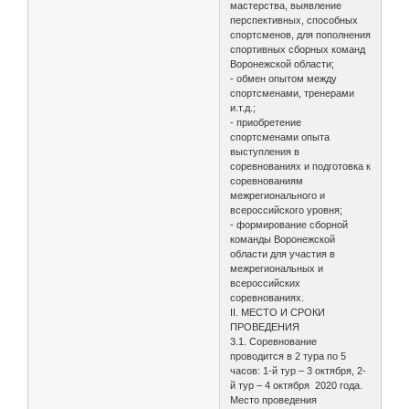
мастерства, выявление
перспективных, способных
спортсменов, для пополнения
спортивных сборных команд
Воронежской области;
- обмен опытом между
спортсменами, тренерами
и.т.д.;
- приобретение
спортсменами опыта
выступления в
соревнованиях и подготовка к
соревнованиям
межрегионального и
всероссийского уровня;
- формирование сборной
команды Воронежской
области для участия в
межрегиональных и
всероссийских
соревнованиях.
II. МЕСТО И СРОКИ
ПРОВЕДЕНИЯ
3.1. Соревнование
проводится в 2 тура по 5
часов: 1-й тур – 3 октября, 2-
й тур – 4 октября 2020 года.
Место проведения