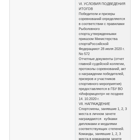
VI. УСЛОВИЯ ПОДВЕДЕНИЯ
ИТОГОВ
Победители и призеры
соревнований определяются
в соответствии с правилами
Рыболовного
спорта,утвержденными
приказом Министерства
спортаРоссийской
Федерацииот 28 июля 2020 г.
No 572
Отчетные документы (отчет
главной судейской коллегии,
протоколы соревнований, акт
о награждении победителей,
призеров и участников
спортивного мероприятия)
предоставляются в ГБУ ВО
«Информцентр» не позднее
14. 10.2020 г.
VII. НАГРАЖДЕНИЕ
Спортсмены, занявшие 1, 2, 3
места в личном зачете
награждаются кубками
дипломами и медалями
соответствующих степеней.
Команды, занявшие 1, 2, 3
места в командном зачете