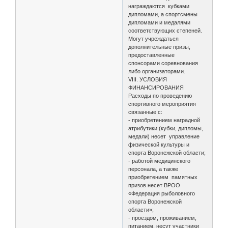
награждаются кубками
дипломами, а спортсмены
дипломами и медалями
соответствующих степеней.
Могут учреждаться
дополнительные призы,
предоставленные
спонсорами соревнования
либо организаторами.
VIII. УСЛОВИЯ
ФИНАНСИРОВАНИЯ
Расходы по проведению
спортивного мероприятия
связанные с:
- приобретением наградной
атрибутики (кубки, дипломы,
медали) несет управление
физической культуры и
спорта Воронежской области;
- работой медицинского
персонала, а также
приобретением памятных
призов несет ВРОО
«Федерация рыболовного
спорта Воронежской
области»;
- проездом, проживанием,
питанием, несут участники