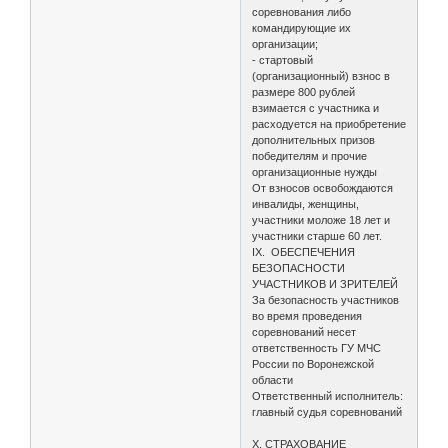
соревнования либо
командирующие их
организации;
- стартовый
(организационный) взнос в
размере 800 рублей
взимается с участника и
расходуется на приобретение
дополнительных призов
победителям и прочие
организационные нужды
От взносов освобождаются
инвалиды, женщины,
участники моложе 18 лет и
участники старше 60 лет.
IX. ОБЕСПЕЧЕНИЯ
БЕЗОПАСНОСТИ
УЧАСТНИКОВ И ЗРИТЕЛЕЙ
За безопасность участников
во время проведения
соревнований несет
ответственность ГУ МЧС
России по Воронежской
области
Ответственный исполнитель:
главный судья соревнований
X. СТРАХОВАНИЕ