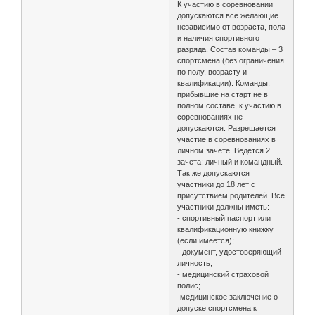
К участию в соревновании
допускаются все желающие
независимо от возраста, пола
и наличия спортивного
разряда. Состав команды – 3
спортсмена (без ограничения
по полу, возрасту и
квалификации). Команды,
прибывшие на старт не в
полном составе, к участию в
соревнованиях не
допускаются. Разрешается
участие в соревнованиях в
личном зачете. Ведется 2
зачета: личный и командный.
Так же допускаются
участники до 18 лет с
присутствием родителей. Все
участники должны иметь:
- спортивный паспорт или
квалификационную книжку
(если имеется);
- документ, удостоверяющий
личность;
- медицинский страховой
полис;
-медицинское заключение о
допуске спортсмена к