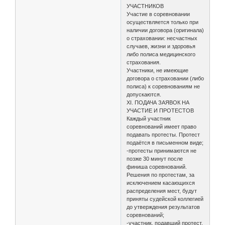
УЧАСТНИКОВ
Участие в соревновании
осуществляется только при
наличии договора (оригинала)
о страховании: несчастных
случаев, жизни и здоровья
либо полиса медицинского
страхования.
Участники, не имеющие
договора о страховании (либо
полиса) к соревнованиям не
допускаются.
XI. ПОДАЧА ЗАЯВОК НА
УЧАСТИЕ И ПРОТЕСТОВ
Каждый участник
соревнований имеет право
подавать протесты. Протест
подаётся в письменном виде;
-протесты принимаются не
позже 30 минут после
финиша соревнований.
Решения по протестам, за
исключением касающихся
распределения мест, будут
приняты судейской коллегией
до утверждения результатов
соревнований;
-участник, подавший протест,