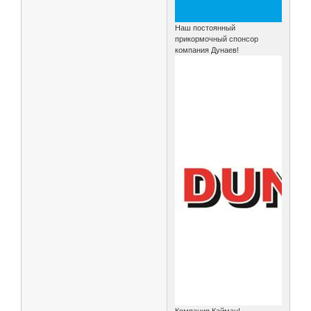
Наш постоянный
прикормочный спонсор
компания Дунаев!
Компания Кайман!