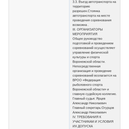
3.3. Въезд автотранспорта на
территорию
разрешен.Стоянка
автотранспорта на месте
проведения соревнования
возможна .
III. ОРГАНИЗАТОРЫ
МЕРОПРИЯТИЯ
Общее руководство
подготовкой и проведением
соревнований осуществляет
управление физической
культуры и спорта
Воронежской области.
Непосредственная
организация и проведение
соревнований возлагается на
ВРОО «Федерация
рыболовного спорта
Воронежской области» и
главную судейскую коллегию.
Главный судья: Ярцев
Александр Николаевич
Главный секретарь:Огурцов
Александр Николаевич
IV. ТРЕБОВАНИЯ К
УЧАСТНИКАМ И УСЛОВИЯ
ИХ ДОПУСКА