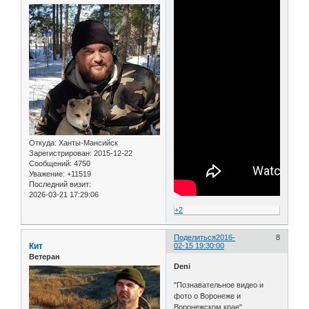
Откуда:
Ханты-Мансийск
Зарегистрирован
: 2015-12-22
Сообщений:
4750
Уважение:
+11519
Последний визит:
2026-03-21 17:29:06
+2
Поделиться
2016-
8
Кит
02-15 19:30:00
Ветеран
Deni
"Познавательное видео и
фото о Воронеже и
Воронежском крае"