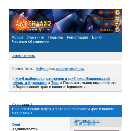
Форум
Участники
Правила
Регистрация
Войти
Частные объявления
Активные темы
Привет, Гость!
Войдите
или
зарегистрируйтесь
.
»
Клуб рыболовов, охотников и грибников Воронежской
области Адреналин
»
Треп
»
Познавательное видео и фото
о Воронежском крае и нашего Черноземья
Страница:
1
Познавательное видео и фото о Воронежском крае и нашего
Черноземья
Поделиться
2016-
1
Deni
02-10 08:48:08
Администратор