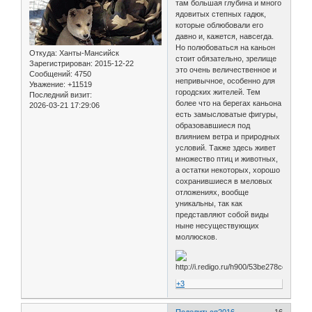
там большая глубина и много
ядовитых степных гадюк,
которые облюбовали его
давно и, кажется, навсегда.
Но полюбоваться на каньон
Откуда:
Ханты-Мансийск
стоит обязательно, зрелище
Зарегистрирован
: 2015-12-22
это очень величественное и
Сообщений:
4750
непривычное, особенно для
Уважение:
+11519
городских жителей. Тем
Последний визит:
более что на берегах каньона
2026-03-21 17:29:06
есть замысловатые фигуры,
образовавшиеся под
влиянием ветра и природных
условий. Также здесь живет
множество птиц и животных,
а остатки некоторых, хорошо
сохранившиеся в меловых
отложениях, вообще
уникальны, так как
представляют собой виды
ныне несуществующих
моллюсков.
+3
Поделиться
2016-
16