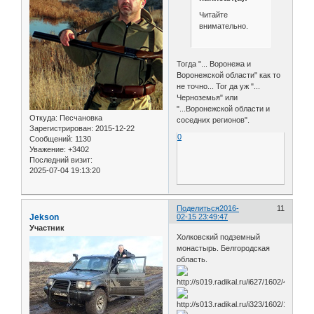
Читайте
внимательно.
Тогда "... Воронежа и
Воронежской области" как то
не точно... Тог да уж "...
Черноземья" или
"...Воронежской области и
Откуда:
Песчановка
соседних регионов".
Зарегистрирован
: 2015-12-22
0
Сообщений:
1130
Уважение:
+3402
Последний визит:
2025-07-04 19:13:20
Поделиться
2016-
11
Jekson
02-15 23:49:47
Участник
Холковский подземный
монастырь. Белгородская
область.