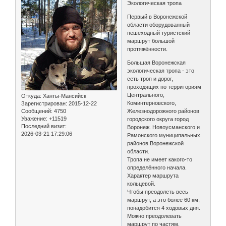
Экологическая тропа
Первый в Воронежской
области оборудованный
пешеходный туристский
маршрут большой
протяжённости.
Большая Воронежская
экологическая тропа - это
сеть троп и дорог,
проходящих по территориям
Центрального,
Откуда:
Ханты-Мансийск
Коминтерновского,
Зарегистрирован
: 2015-12-22
Сообщений:
4750
Железнодорожного районов
Уважение:
+11519
городского округа город
Последний визит:
Воронеж. Новоусманского и
2026-03-21 17:29:06
Рамонского муниципальных
районов Воронежской
области.
Тропа не имеет какого-то
определённого начала.
Характер маршрута
кольцевой.
Чтобы преодолеть весь
маршрут, а это более 60 км,
понадобится 4 ходовых дня.
Можно преодолевать
маршрут по частям.