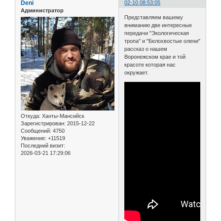
Deni
02-10 08:53:05
Администратор
Представляем вашему
вниманию две интересные
передачи "Экологическая
тропа" и "Белохвостые олени"
рассказ о нашем
Воронежском крае и той
красоте которая нас
окружает.
Откуда:
Ханты-Мансийск
Зарегистрирован
: 2015-12-22
Сообщений:
4750
Уважение:
+11519
Последний визит:
2026-03-21 17:29:06