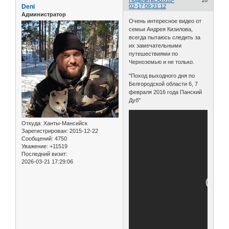
Deni
02-17 09:21:12
Администратор
Очень интересное видео от
семьи Андрея Кизилова,
всегда пытаюсь следить за
их замечательными
путешествиями по
Черноземью и не только.
"Поход выходного дня по
Белгородской области 6, 7
февраля 2016 года Панский
Дуб"
Откуда:
Ханты-Мансийск
Зарегистрирован
: 2015-12-22
Сообщений:
4750
Уважение:
+11519
Последний визит:
2026-03-21 17:29:06