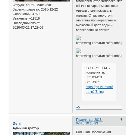
вмешательства человека, что
Откуда:
Ханты-Мансийск
обычные карьеры местные
Зарегистрирован
: 2015-12-22
жители стали называть
Сообщений:
4750
горами. Отдельно стоит
Уважение:
+11519
отметить про нереальный
Последний визит:
бирюзовый цвет воды и
2026-03-21 17:29:06
великолепные пляжи!
КАК ПРОЕХАТЬ
Координаты:
53°50'44"N
38°23'45"E
https://pp.vk.me/c629231/v6292
… -pJfZI.jpg
+5
Поделиться
2016-
6
Deni
02-10 10:10:23
Администратор
Большая Воронежская