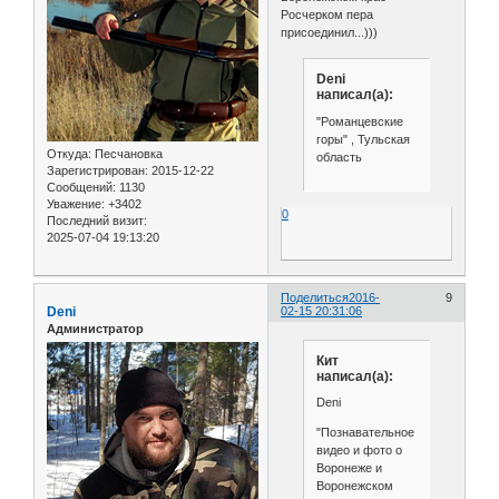
Росчерком пера
присоединил...)))
Deni
написал(а):
"Романцевские
горы" , Тульская
Откуда:
Песчановка
область
Зарегистрирован
: 2015-12-22
Сообщений:
1130
Уважение:
+3402
0
Последний визит:
2025-07-04 19:13:20
Поделиться
2016-
9
Deni
02-15 20:31:06
Администратор
Кит
написал(а):
Deni
"Познавательное
видео и фото о
Воронеже и
Воронежском