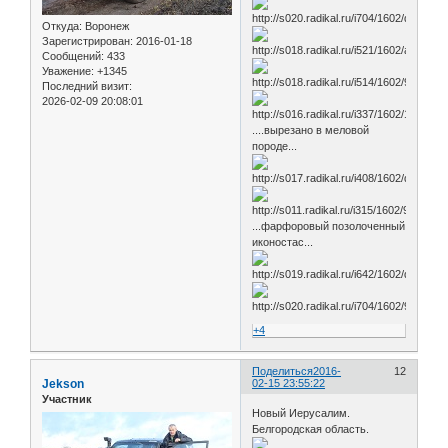
Откуда:
Воронеж
Зарегистрирован
: 2016-01-18
Сообщений:
433
Уважение:
+1345
Последний визит:
2026-02-09 20:08:01
....вырезано в меловой
породе...
...фарфоровый позолоченный
иконостас...
+4
Поделиться
2016-
12
Jekson
02-15 23:55:22
Участник
Новый Иерусалим.
Белгородская область.