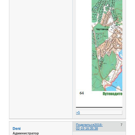
+5
Поделиться
2016-
7
Deni
02-15 16:35:38
Администратор