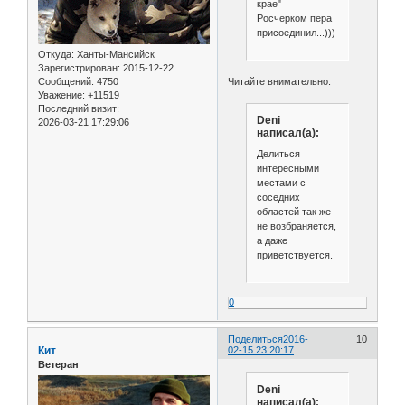
крае"
Росчерком пера
присоединил...)))
Откуда:
Ханты-Мансийск
Зарегистрирован
: 2015-12-22
Сообщений:
4750
Читайте внимательно.
Уважение:
+11519
Последний визит:
Deni
2026-03-21 17:29:06
написал(а):
Делиться
интересными
местами с
соседних
областей так же
не возбраняется,
а даже
приветствуется.
0
Поделиться
2016-
10
Кит
02-15 23:20:17
Ветеран
Deni
написал(а):