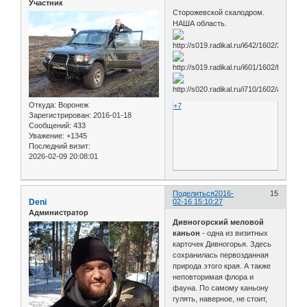
Участник
Сторожевской скалодром.
НАША область.
Откуда:
Воронеж
+7
Зарегистрирован
: 2016-01-18
Сообщений:
433
Уважение:
+1345
Последний визит:
2026-02-09 20:08:01
Поделиться
2016-
15
Deni
02-16 15:10:27
Администратор
Дивногорский меловой
каньон
- одна из визитных
карточек Дивногорья. Здесь
сохранилась первозданная
природа этого края. А также
неповторимая флора и
фауна. По самому каньону
гулять, наверное, не стоит,