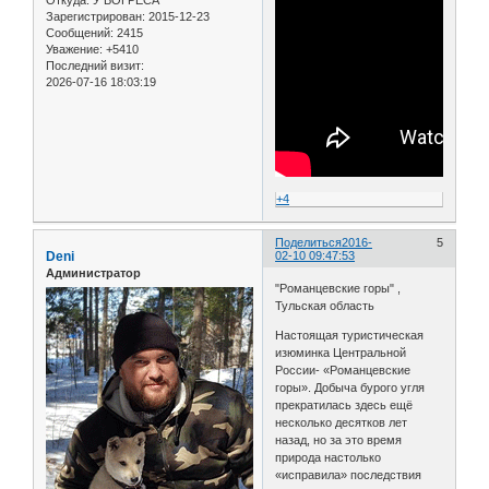
Откуда:
У ВОГРЕСА
Зарегистрирован
: 2015-12-23
Сообщений:
2415
Уважение:
+5410
Последний визит:
2026-07-16 18:03:19
+4
Поделиться
2016-
5
Deni
02-10 09:47:53
Администратор
"Романцевские горы" ,
Тульская область
Настоящая туристическая
изюминка Центральной
России- «Романцевские
горы». Добыча бурого угля
прекратилась здесь ещё
несколько десятков лет
назад, но за это время
природа настолько
«исправила» последствия