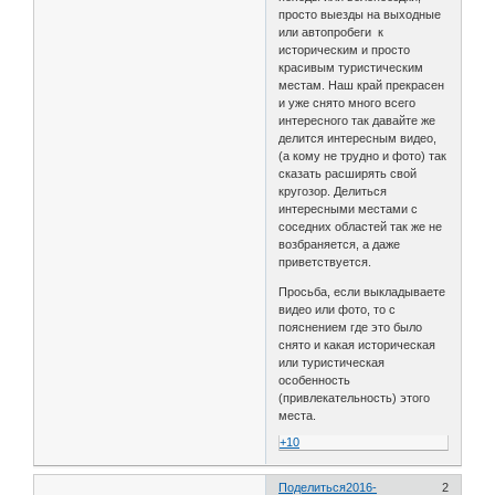
просто выезды на выходные
или автопробеги к
историческим и просто
красивым туристическим
местам. Наш край прекрасен
и уже снято много всего
интересного так давайте же
делится интересным видео,
(а кому не трудно и фото) так
сказать расширять свой
кругозор. Делиться
интересными местами с
соседних областей так же не
возбраняется, а даже
приветствуется.
Просьба, если выкладываете
видео или фото, то с
пояснением где это было
снято и какая историческая
или туристическая
особенность
(привлекательность) этого
места.
+10
Поделиться
2016-
2