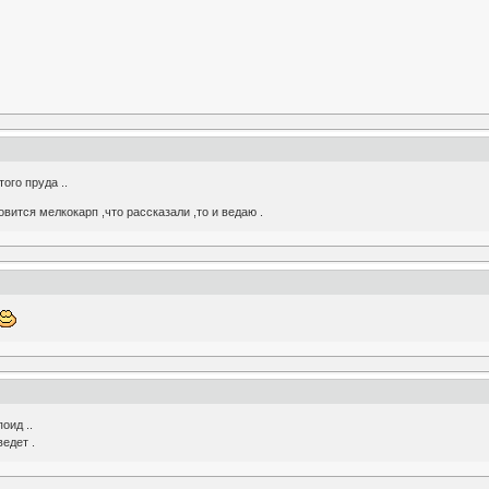
ого пруда ..
овится мелкокарп ,что рассказали ,то и ведаю .
оид ..
ведет .