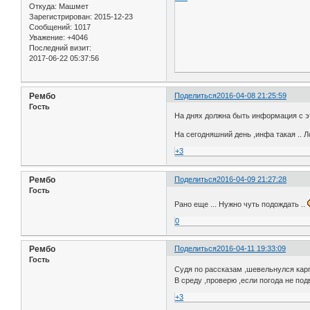
Откуда:
Машмет
Зарегистрирован
: 2015-12-23
Сообщений:
1017
Уважение:
+4046
Последний визит:
2017-06-22 05:37:56
Рембо
Поделиться
2016-04-08 21:25:59
Гость
На днях должна быть информация с эт
На сегодняшний день ,инфа такая .. Л
+3
Рембо
Поделиться
2016-04-09 21:27:28
Гость
Рано еще ... Нужно чуть подождать ..
0
Рембо
Поделиться
2016-04-11 19:33:09
Гость
Судя по рассказам ,шевельнулся карп
В среду ,проверю ,если погода не под
+3