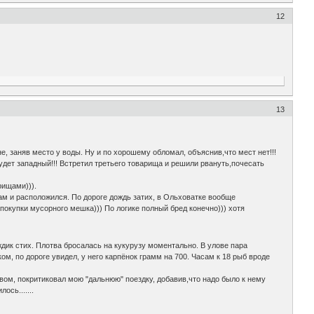
12
13
не, заняв место у воды. Ну и по хорошему обломал, объяснив,что мест нет!!!
дет западный!!! Встретил третьего товарища и решили рвануть,почесать
рищами))).
ам и расположился. По дороге дождь затих, в Ольховатке вообще
окупки мусорного мешка))) По логике полный бред конечно))) хотя
ждик стих. Плотва бросалась на кукурузу моментально. В улове пара
ом, по дороге увидел, у него карпёнок грамм на 700. Часам к 18 рыб вроде
вом, покритиковал мою "дальнюю" поездку, добавив,что надо было к нему
сь.......