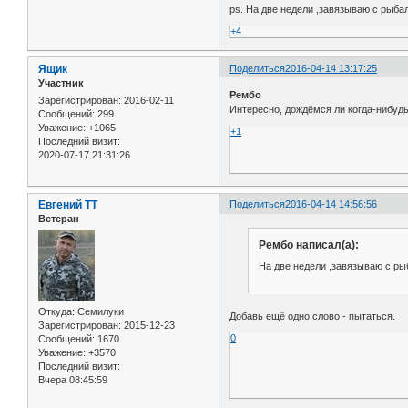
ps. На две недели ,завязываю с рыбал
+4
Ящик
Поделиться
2016-04-14 13:17:25
Участник
Рембо
Зарегистрирован
: 2016-02-11
Интересно, дождёмся ли когда-нибудь
Сообщений:
299
Уважение:
+1065
+1
Последний визит:
2020-07-17 21:31:26
Евгений ТТ
Поделиться
2016-04-14 14:56:56
Ветеран
Рембо написал(а):
На две недели ,завязываю с рыб
Откуда:
Семилуки
Добавь ещё одно слово - пытаться.
Зарегистрирован
: 2015-12-23
0
Сообщений:
1670
Уважение:
+3570
Последний визит:
Вчера 08:45:59