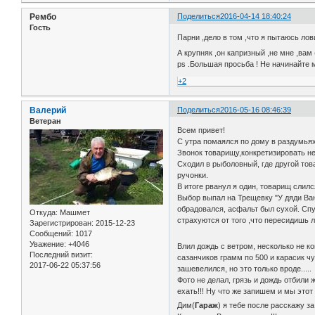
Рембо
Поделиться
2016-04-14 18:40:24
Гость
Парни ,дело в том ,что я пытаюсь лов
А крупняк ,он капризный ,не мне ,ва
ps .Большая просьба ! Не начинайте м
+2
Валерий
Поделиться
2016-05-16 08:46:39
Ветеран
Всем привет!
С утра помаялся по дому в раздумьях 
Звонок товарищу,конкретизировать не 
Сходил в рыболовный, где другой тов
ручонки.
В итоге рванул я один, товарищ слилс
Выбор выпал на Трещевку "У дяди Ван
обрадовался, асфальт был сухой. Спу
Откуда:
Машмет
страхуются от того ,что пересидишь 
Зарегистрирован
: 2015-12-23
Сообщений:
1017
Уважение:
+4046
Влил дождь с ветром, несколько не 
Последний визит:
сазанчиков грамм по 500 и карасик чу
2017-06-22 05:37:56
зашевелился, но это только вроде.....
Фото не делал, грязь и дождь отбили
ехать!!! Ну что же запишем и мы это
Дим(
Гараж
) я тебе после расскажу з