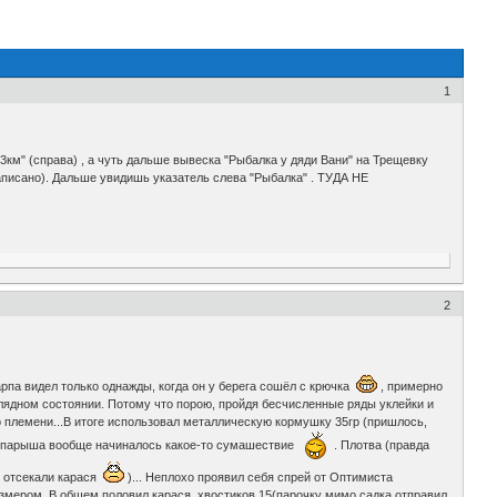
1
м" (справа) , а чуть дальше вывеска "Рыбалка у дяди Вани" на Трещевку
написано). Дальше увидишь указатель слева "Рыбалка" . ТУДА НЕ
.
2
Карпа видел только однажды, когда он у берега сошёл с крючка
, примерно
иглядном состоянии. Потому что порою, пройдя бесчисленные ряды уклейки и
го племени...В итоге использовал металлическую кормушку 35гр (пришлось,
ке опарыша вообще начиналось какое-то сумашествие
. Плотва (правда
и отсекали карася
)... Неплохо проявил себя спрей от Оптимиста
размером. В общем половил карася, хвостиков 15(парочку мимо садка отправил