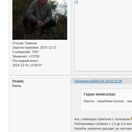
+1
Откуда:
Грамши
Зарегистрирован
: 2015-12-21
Сообщений:
7367
Уважение:
+13739
Последний визит:
2024-12-01 12:05:07
Рембо
Поделиться
2016-04-14 07:21:28
Гость
Гараж написал(а):
Короче - кораблики пускал... ма
Ага ,совмещал приятное с полезным
Ооблавливал глубины с 1,5 до 4,5 метр
Корабль уверенно доходит до противоп