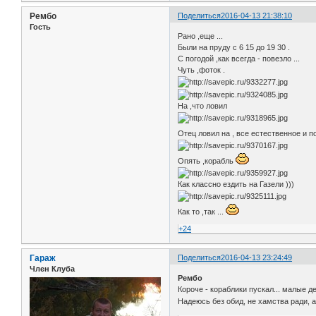
Рембо
Поделиться
2016-04-13 21:38:10
Гость
Рано ,еще ...
Были на пруду с 6 15 до 19 30 .
С погодой ,как всегда - повезло ...
Чуть ,фоток .
На ,что ловил
Отец ловил на , все естественное и 
Опять ,корабль
Как классно ездить на Газели )))
Как то ,так ...
+24
Гараж
Поделиться
2016-04-13 23:24:49
Член Клуба
Рембо
Короче - кораблики пускал... малые де
Надеюсь без обид, не хамства ради, а