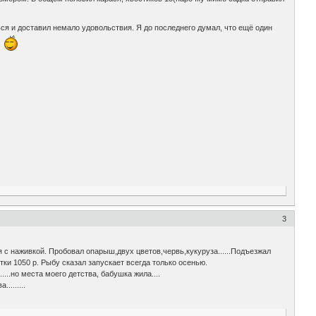
ься и доставил немало удовольствия. Я до последнего думал, что ещё один
о
3
я с наживкой. Пробовал опарыш,двух цветов,червь,кукуруза......Подъезжал
утки 1050 р. Рыбу сказал запускает всегда только осенью.
...но места моего детства, бабушка жила....
.......