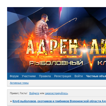
Форум
Участники
Правила
Регистрация
Войти
Частные объ
Активные темы
Привет, Гость!
Войдите
или
зарегистрируйтесь
.
»
Клуб рыболовов, охотников и грибников Воронежской области А