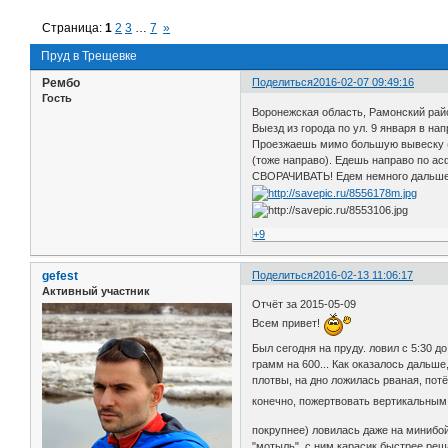
Страница:
1
2
3
…
7
»
Пруд в Трещевке
Рембо
Поделиться
2016-02-07 09:49:16
Гость
Воронежская область, Рамонский рай
Выезд из города по ул. 9 января в на
Проезжаешь мимо большую вывеску (сп
(тоже направо). Едешь направо по ас
СВОРАЧИВАТЬ! Едем немного дальше! 
+9
gefest
Поделиться
2016-02-13 11:06:17
Активный участник
Отчёт за 2015-05-09
Всем привет!
Был сегодня на пруду. ловил с 5:30 д
грамм на 600... Как оказалось дальш
плотвы, на дно ложилась рваная, пот
конечно, пожертвовать вертикальным
покрупнее) ловилась даже на минибо
"мотыль", с ним карасик быстрее реш