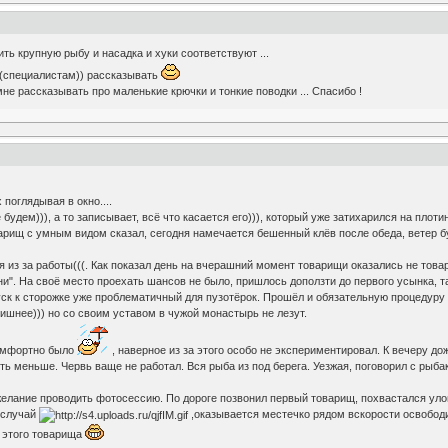
ить крупную рыбу и насадка и хуки соответствуют ...
м (специалистам)) рассказывать
не рассказывать про маленькие крючки и тонкие поводки ... Спасибо !
поглядывая в окно....
будем))), а то записывает, всё что касается его))), который уже затихарился на плоти
арищ с умным видом сказал, сегодня намечается бешенный клёв после обеда, ветер бу
я из за работы(((. Как показал день на вчерашний момент товарищи оказались не това
и". На своё место проехать шансов не было, пришлось доползти до первого усынка, т
ск к сторожке уже проблематичный для пузотёрок. Прошёл и обязательную процедуру п
лишнее))) но со своим уставом в чужой монастырь не лезут.
комфортно было
, наверное из за этого особо не экспериментировал. К вечеру до
ть меньше. Червь ваще не работал. Вся рыба из под берега. Уезжая, поговорил с рыбак
 желание проводить фотосессию. По дороге позвонил первый товарищ, похвастался уло
т случай
,оказывается местечко рядом вскорости освободило
а этого товарища