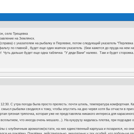
он, село Трещевка
правление на Землянск.
рава) с указателем на рыбалку в Перлевке, потом следующий указатель "Перлевка 3к
фальту по главной , будет еще один маячок-указатель (6км кажется до пруда на нем 
Чуть дальше будет еще одна табличка "У дяди Вани" налево. Там и будет сторожка
о 12:30. С утра погода была просто прелесть: почти штиль, температура комфортная. 
е, смысл рыбалки сводился к тому, чтобы опустить на дно червя хотя бы отчасти в пр
ёртая грязная тряпочка, которая уже не представляла никакого интереса для карасино
 всплытием, что иногда очень мешало...). На кукурузу кидалась плотва, при подсад
йлы с клубничным ароматом(кстати, на них единственный карпуша и позарился, но он
ался на поклёвку. Поклёвки, действительно, аккуратные у тех особей, что побольше 