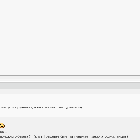
лые дети в ручейках, а ты вона как... по сурьезному...
а ...
оложного берега ))) (кто в Трещевке был ,тот понимает ,какая это дисстанция )