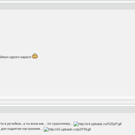
поймал одного карася
ти в ручейках, а ты вона как... по сурьезному...
 для поднятия настроения...