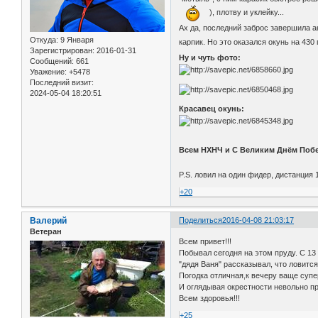
), плотву и уклейку...
Ах да, последний заброс завершила а
Откуда:
9 Января
карпик. Но это оказался окунь на 430 г
Зарегистрирован
: 2016-01-31
Ну и чуть фото:
Сообщений:
661
Уважение:
+5478
Последний визит:
2024-05-04 18:20:51
Красавец окунь:
Всем НХНЧ и С Великим Днём Побе
P.S. ловил на один фидер, дистанция 
+20
Валерий
Поделиться
2016-04-08 21:03:17
Ветеран
Всем привет!!!
Побывал сегодня на этом пруду. С 13
"дядя Ваня" рассказывал, что ловится
Погодка отличная,к вечеру ваще супер
И оглядывая окрестности невольно при
Всем здоровья!!!
+25