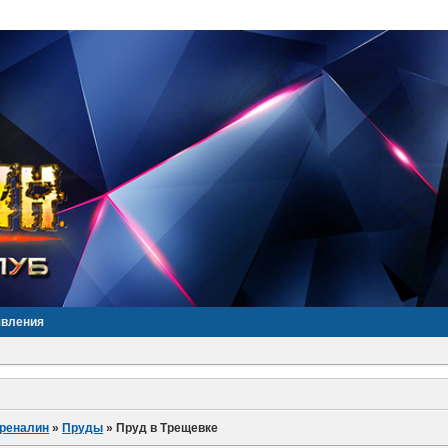
явления
дреналин
»
Пруды
»
Пруд в Трещевке