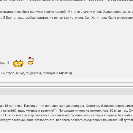
ккуратная поклёвка на пучок тонких червей. И кто-то стал ну очень бодро сопротивлят
р!!! Как-то так..., рыбка ловится, но не так как хотелось бы...Хотя, тоже было интересн
ды!!!
17 метров, шнур, фидергам, поводки 0.14(50см).
 до 18 ни тычка. Раскидал три поплавочки и два фидера. Хотелось быстрее определитс
 уже всё))), надо умение и везение))). По оплате ничего не поменялось 50 р. за час. С
!!! С этих мест всегда уезжаю в хорошем настроении,хоть сегодня впервые без рыбы...
ходят воспоминания беззаботного, весёлого,полного ежедневных приключений детства..