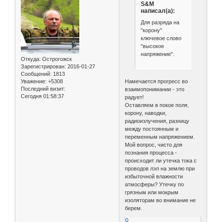
S&M
написал(а):
Для разряда на
"корону"
ключевое слово
"высокое
напряжение".
Откуда:
Острогожск
Зарегистрирован
: 2016-01-27
Сообщений:
1813
Намечается прогресс во
Уважение:
+5308
Последний визит:
взаимопонимании - это
Сегодня 01:58:37
радует!
Оставляем в покое поля,
корону, наводки,
радиоизлучения, разницу
между постоянным и
переменным напряжением.
Мой вопрос, чисто для
познания процесса -
происходит ли утечка тока с
проводов лэп на землю при
избыточной влажности
атмосферы? Утечку по
грязным или мокрым
изоляторам во внимание не
берем.
0