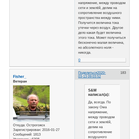
напряжение, между проводом
сети и землёй, делим на
сопротивление воздушного
пространства между ними.
Получится величина тока
утечки через воздух. Другое
дело какая будет величина
этого тока. Может получиться
бесконечно малая величина,
но абсолютного ноля -
никогда.
0
Поделиться
2020-
183
Fisher_
03-13 09:03:52
Ветеран
S&M
написал(а):
Да, всегда. По
закону Ома
напряжение,
между проводом
сети и землёй,
Откуда:
Острогожск
делим на
Зарегистрирован
: 2016-01-27
сопротивление
Сообщений:
1813
воздушного
Уважение:
+5308