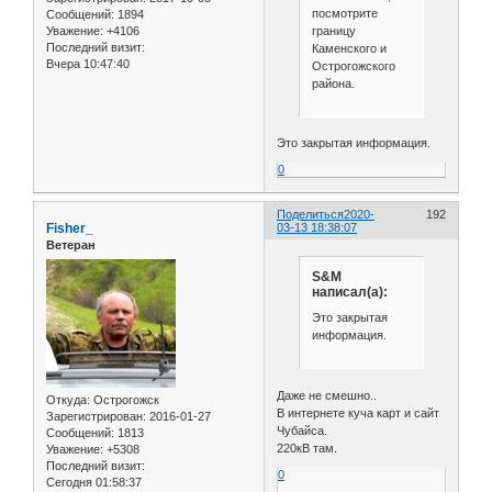
посмотрите
Сообщений:
1894
границу
Уважение:
+4106
Последний визит:
Каменского и
Вчера 10:47:40
Острогожского
района.
Это закрытая информация.
0
Поделиться
2020-
192
Fisher_
03-13 18:38:07
Ветеран
S&M
написал(а):
Это закрытая
информация.
Даже не смешно..
Откуда:
Острогожск
В интернете куча карт и сайт
Зарегистрирован
: 2016-01-27
Чубайса.
Сообщений:
1813
220кВ там.
Уважение:
+5308
Последний визит:
0
Сегодня 01:58:37