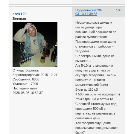
Поделиться
2020-
188
arck120
03-13 14:39:58
Ветеран
Несколько разв дождь и
после дождя, при
повышенной влажности по
работе лупило током
Под проводами никогда не
становился с прибором -
теодолит
С электронными даже не
пытался...
А в 5-10 м становился и
Откуда:
Воронеж
получал удар в глаз от
Зарегистрирован
: 2015-12-21
окуляра теодолита - очень
Сообщений:
6836
неприятно штатив
Уважение:
+7206
металлический был))
Последний визит:
Били до 110 кВ
2026-08-03 16:52:37
К 500 на 50 м не подходил)))
там страшно и летом то
С вешкой стоял мужик под
проводами 500 кВ в
перчатках не резиновых в
солнечный день
Так говорил ощущения
покалывания пощипывания
были))