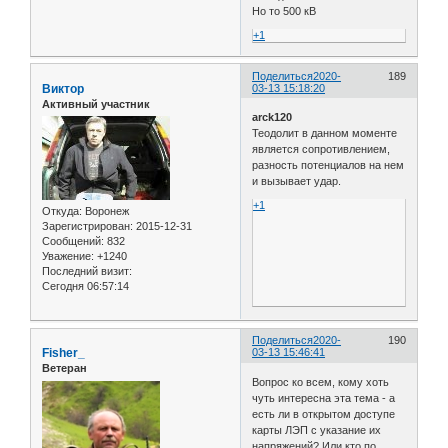
Но то 500 кВ
+1
Поделиться
2020-
189
Виктор
03-13 15:18:20
Активный участник
arck120
Теодолит в данном моменте
является сопротивлением,
разность потенциалов на нем
и вызывает удар.
+1
Откуда:
Воронеж
Зарегистрирован
: 2015-12-31
Сообщений:
832
Уважение:
+1240
Последний визит:
Сегодня 06:57:14
Поделиться
2020-
190
Fisher_
03-13 15:46:41
Ветеран
Вопрос ко всем, кому хоть
чуть интересна эта тема - а
есть ли в открытом доступе
карты ЛЭП с указание их
напряжений? Или кто по