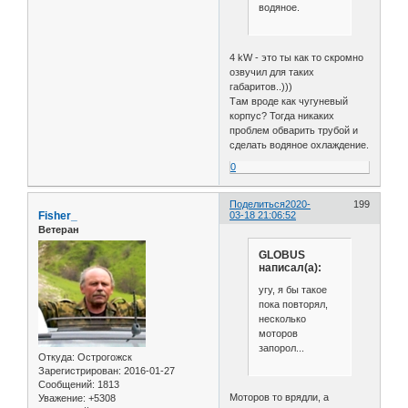
водяное.
4 kW - это ты как то скромно
озвучил для таких
габаритов..)))
Там вроде как чугуневый
корпус? Тогда никаких
проблем обварить трубой и
сделать водяное охлаждение.
0
Поделиться
2020-
199
Fisher_
03-18 21:06:52
Ветеран
GLOBUS
написал(а):
угу, я бы такое
пока повторял,
несколько
моторов
запорол...
Откуда:
Острогожск
Зарегистрирован
: 2016-01-27
Сообщений:
1813
Моторов то врядли, а
Уважение:
+5308