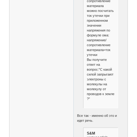
сопротивление
материала
можно посчитать
ток утечки при
приложенном
значении
напряжения по
формуле ома:
напряжение/
сопротивление
материала=ток
утечки
Вы получите
ответ на
вопрос:"С какой
силой запрыгают
электроны с
молекулы на
молекулу от
проводов к земле
?"
Все так - именно об это и
идет речь.
S&M