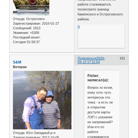
работе сталкивается,
посмотрите границу
Каменского и Острогожского
Откуда:
Острогожск
района.
Зарегистрирован
: 2016-01-27
0
Сообщений:
1813
Уважение:
+5308
Последний визит:
Сегодня 01:58:37
Поделиться
2020-
191
S&M
03-13 17:11:54
Ветеран
Fisher_
написал(а):
Вопрос ко всем,
кому хоть чуть
интересна эта
тема - а есть ли
в открытом
доступе карты
ЛЭП с указание
их напряжений?
Или кто по
работе
Откуда:
Юго-Западный р-н
сталкивается,
Зарегистрирован
: 2017-10-05