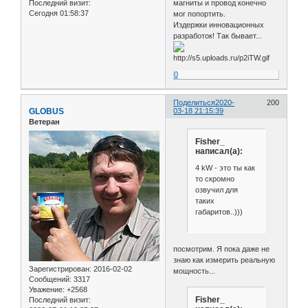
Последний визит:
магниты и провод конечно
Сегодня 01:58:37
мог попортить.
Издержки инновационных
разработок! Так бывает...
0
Поделиться
2020-
200
GLOBUS
03-18 21:15:39
Ветеран
Fisher_
написал(а):
4 kW - это ты как
то скромно
озвучил для
таких
габаритов..)))
посмотрим. Я пока даже не
знаю как измерить реальную
Зарегистрирован
: 2016-02-02
мощность...
Сообщений:
3317
Уважение:
+2568
Fisher_
Последний визит: