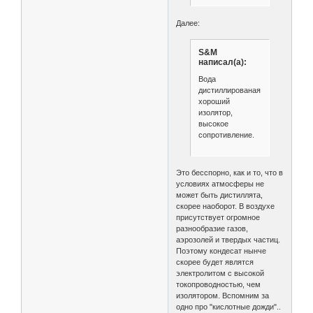
Далее:
S&M
написал(а):
Вода
дистиллированая
хороший
изолятор,
высокое
сопротивление.
Это бесспорно, как и то, что в
условиях атмосферы не
может быть дистиллята,
скорее наоборот. В воздухе
присутствует огромное
разнообразие газов,
аэрозолей и твердых частиц.
Поэтому кондесат нынче
скорее будет являтся
электролитом с высокой
токопроводностью, чем
изолятором. Вспомним за
одно про "кислотные дожди"..