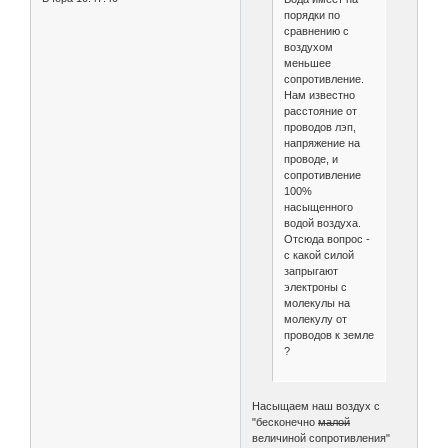
порядки по
сравнению с
воздухом
меньшее
сопротивление.
Нам известно
расстояние от
проводов лэп,
напряжение на
проводе, и
сопротивление
100%
насыщенного
водой воздуха.
Отсюда вопрос -
с какой силой
запрыгают
электроны с
молекулы на
молекулу от
проводов к земле
?
Насыщаем наш воздух с
"бесконечно
малой
величиной сопротивления"