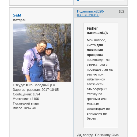
Поделиться
2020-
182
S&M
03-13 07:03:39
Ветеран
Fisher_
написал(а):
Мой вопрос,
чисто
для
познания
процесса
-
происходит ли
утечка тока с
проводов лэп на
землю при
избыточной
влажности
Откуда:
Юго-Западный р-н
атмосферы?
Зарегистрирован
: 2017-10-05
Утечку по
Сообщений:
1894
грязным или
Уважение:
+4106
Последний визит:
мокрым
Вчера 10:47:40
изоляторам во
внимание не
берем.
Да, всегда. По закону Ома