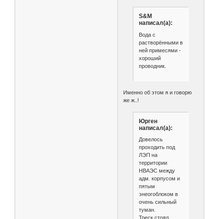
S&M
написал(а):
Вода с
растворёнными в
ней примесями -
хороший
проводник.
Именно об этом я и говорю
же ж..!
Юрген
написал(а):
Довелось
проходить под
ЛЭП на
территории
НВАЭС между
адм. корпусом и
пятым
энеогоблоком в
очень сильный
туман.
Треск стоял