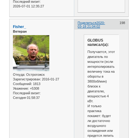
Последний визит:
2026-07-01 12:35:27
Поделиться
2020-
198
Fisher_
03-18 21:04:02
Ветеран
GLOBUS
написал(а):
Получается, этот
двигатель по
мощности (если
интерполировать
величину тока на
Откуда:
Острогожск
обороты в
Зарегистрирован
: 2016-01-27
3800об/мин)
Сообщений:
1813
близок к
Уважение:
+5308
двигателю,
Последний визит:
мощностью 4
Сегодня 01:58:37
кВт.
И только
практика
покажет: будет
ли достаточно
воздушного
охлаждения или
придется лепить