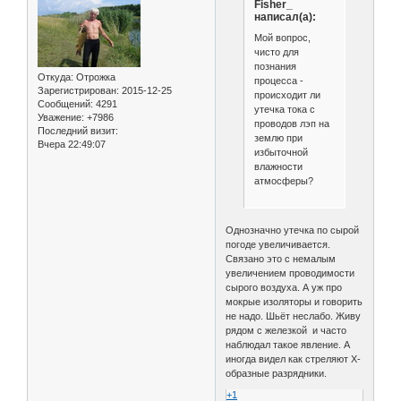
Fisher_
написал(а):
Мой вопрос,
чисто для
познания
Откуда:
Отрожка
процесса -
Зарегистрирован
: 2015-12-25
происходит ли
Сообщений:
4291
утечка тока с
Уважение:
+7986
проводов лэп на
Последний визит:
землю при
Вчера 22:49:07
избыточной
влажности
атмосферы?
Однозначно утечка по сырой
погоде увеличивается.
Связано это с немалым
увеличением проводимости
сырого воздуха. А уж про
мокрые изоляторы и говорить
не надо. Шьёт неслабо. Живу
рядом с железкой и часто
наблюдал такое явление. А
иногда видел как стреляют Х-
образные разрядники.
+1