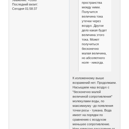
пространства
Последний визит:
между ними.
Сегодня 01:58:37
Получится
величина тока
утечки через
воздух. Другое
дело какая будет
величина этого
тока. Может
получиться
бесконечно
малая величина,
но абсолютного
ноля - никогда.
К изложенному выше
возражений нет. Продолжаем.
Насыщаем наш воздух с
"бесконечно малой
величиной сопротивления"
молекулами воды, по
максимиуму -до появления
точки росы - тумана. Вода
имеет на порядки по
сравнению с воздухом
меньшее сопротивление.
Нам известно расстояние от