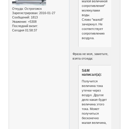
малой величиной
сопротивления"
Откуда:
Острогожск
молекулами
Зарегистрирован
: 2016-01-27
воды.
Сообщений:
1813
Слово "малой"
Уважение:
+5308
зачеркнул. Не
Последний визит:
соответствует
Сегодня 01:58:37
сопротивлению
воздуха.
Фраза не моя, заметьте,
взята отсюда:
S&M
написал(а):
Получится
величина тока
утечки через
воздух. Другое
дело какая будет
величина этого
тока. Может
получиться
бесконечно
малая величина,