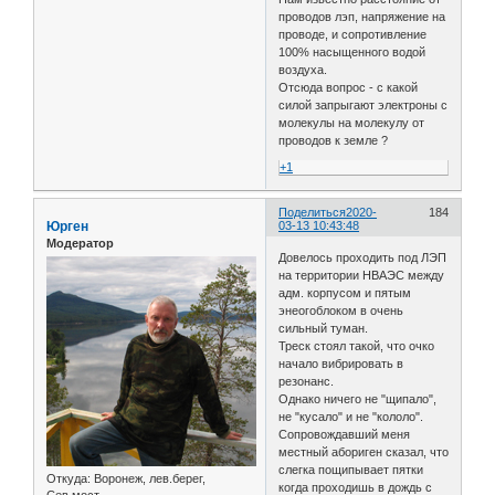
проводов лэп, напряжение на
проводе, и сопротивление
100% насыщенного водой
воздуха.
Отсюда вопрос - с какой
силой запрыгают электроны с
молекулы на молекулу от
проводов к земле ?
+1
Поделиться
2020-
184
Юрген
03-13 10:43:48
Модератор
Довелось проходить под ЛЭП
на территории НВАЭС между
адм. корпусом и пятым
энеогоблоком в очень
сильный туман.
Треск стоял такой, что очко
начало вибрировать в
резонанс.
Однако ничего не "щипало",
не "кусало" и не "кололо".
Сопровождавший меня
местный абориген сказал, что
слегка пощипывает пятки
Откуда:
Воронеж, лев.берег,
когда проходишь в дождь с