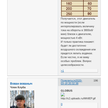
Получается, этот двигатель
по мощности (если
интерполировать величину
тока на обороты в 3800об/
мин) близок к двигателю,
мощностью 4 кВт.
И только практика покажет:
будет ли достаточно
воздушного охлаждения или
придется лепить водяное.
Если честно, я не вижу
особых проблем. Вопрос
целесообразности.
+1
Поделиться
2020-
196
Вован вованыч
03-18 20:32:38
Член Клуба
GLOBUS
0