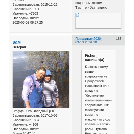
Сев.мост
поднятым зонтом.
Зарегистрирован
: 2015-12-22
Так что - без паники.
Сообщений:
1901
Уважение:
+7503
+2
Последний визит:
2025-03-02 09:27:25
Поделиться
2020-
185
S&M
03-13 11:04:20
Ветеран
Fisher_
написал(а):
К изложенному
выше
возражений нет.
Продолжаем.
Насыщаем наш
воздух с
"бесконечно
малой величиной
сопротивления"
молекулами
Откуда:
Юго-Западный р-н
воды, по
Зарегистрирован
: 2017-10-05
максимиуму -до
Сообщений:
1894
появления точки
Уважение:
+4106
Последний визит:
росы - тумана.
Вчера 10:47:40
Вода имеет на