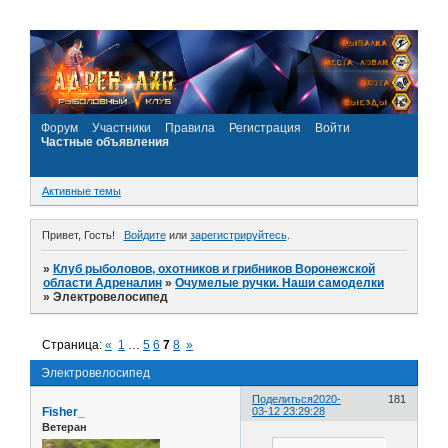
Форум
Участники
Правила
Регистрация
Войти
Частные объявления
Активные темы
Привет, Гость!
Войдите
или
зарегистрируйтесь
.
»
Клуб рыболовов, охотников и грибников Воронежской
области Адреналин
»
Очумелые ручки. Наши самоделки
»
Электровелосипед
Страница:
«
1
…
5
6
7
8
»
Электровелосипед
Поделиться
2020-
181
Fisher_
03-12 23:29:28
Ветеран