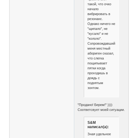
такой, что очко
начало
вибрировать в
резонанс.
Однако ничего не
"щипало", не
"кусало" и не
"кололо".
Сопровождавший
меня местный
абориген сказал,
что слегка
пощипывает
пятки когда
проходишь в
дождь с
поднятым
зонтом.
"Продано! Берем!" ))))
Соответсвует моей ситуации.
S&M
написал(а):
Зная удельное