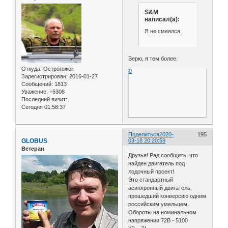
S&M
написал(а):
Я не смеялся.
Верю, я тем более.
Откуда:
Острогожск
0
Зарегистрирован
: 2016-01-27
Сообщений:
1813
Уважение:
+5308
Последний визит:
Сегодня 01:58:37
Поделиться
2020-
195
GLOBUS
03-18 20:20:59
Ветеран
Друзья! Рад сообщить, что
найден двигатель под
лодочный проект!
Это стандартный
асинхронный двигатель,
прошедший конверсию одним
российским умельцем.
Обороты на номинальном
напряжении 72В - 5100