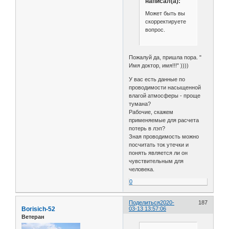
написал(а):
Может быть вы
скорректируете
вопрос.
Пожалуй да, пришла пора. "
Имя доктор, имя!!!" ))))
У вас есть данные по
проводимости насыщенной
влагой атмосферы - проще
тумана?
Рабочие, скажем
применяемые для расчета
потерь в лэп?
Зная проводимость можно
посчитать ток утечки и
понять является ли он
чувствительным для
человека.
0
Поделиться
2020-
187
Borisich-52
03-13 13:57:06
Ветеран