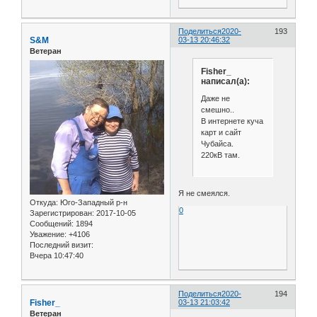
Поделиться
2020-
193
S&M
03-13 20:46:32
Ветеран
Fisher_
написал(а):
Даже не
смешно..
В интернете куча
карт и сайт
Чубайса.
220кВ там.
Я не смеялся.
Откуда:
Юго-Западный р-н
0
Зарегистрирован
: 2017-10-05
Сообщений:
1894
Уважение:
+4106
Последний визит:
Вчера 10:47:40
Поделиться
2020-
194
Fisher_
03-13 21:03:42
Ветеран