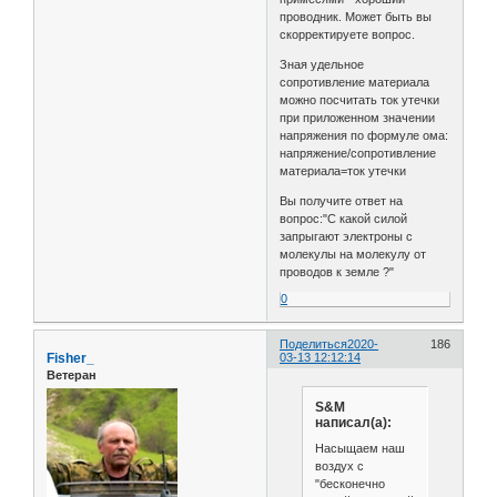
проводник. Может быть вы
скорректируете вопрос.
Зная удельное
сопротивление материала
можно посчитать ток утечки
при приложенном значении
напряжения по формуле ома:
напряжение/сопротивление
материала=ток утечки
Вы получите ответ на
вопрос:"С какой силой
запрыгают электроны с
молекулы на молекулу от
проводов к земле ?"
0
Поделиться
2020-
186
Fisher_
03-13 12:12:14
Ветеран
S&M
написал(а):
Насыщаем наш
воздух с
"бесконечно