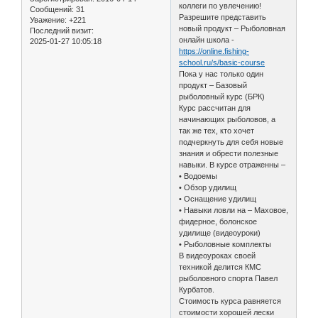
коллеги по увлечению!
Сообщений:
31
Разрешите представить
Уважение:
+221
новый продукт – Рыболовная
Последний визит:
онлайн школа -
2025-01-27 10:05:18
https://online.fishing-
school.ru/s/basic-course
Пока у нас только один
продукт – Базовый
рыболовный курс (БРК)
Курс рассчитан для
начинающих рыболовов, а
так же тех, кто хочет
подчеркнуть для себя новые
знания и обрести полезные
навыки. В курсе отраженны –
• Водоемы
• Обзор удилищ
• Оснащение удилищ
• Навыки ловли на – Маховое,
фидерное, болонское
удилище (видеоуроки)
• Рыболовные комплекты
В видеоуроках своей
техникой делится КМС
рыболовного спорта Павел
Курбатов.
Стоимость курса равняется
стоимости хорошей лески