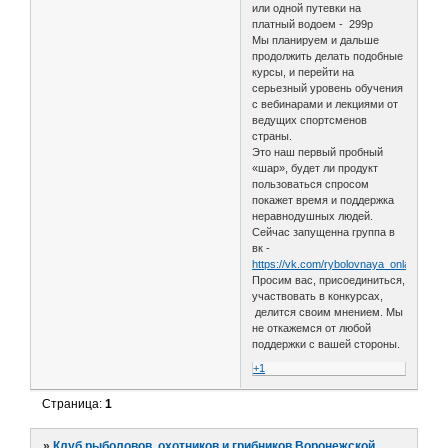
или одной путевки на
платный водоем - 299р
Мы планируем и дальше
продолжить делать подобные
курсы, и перейти на
серьезный уровень обучения
с вебинарами и лекциями от
ведущих спортсменов
страны.
Это наш первый пробный
«шар», будет ли продукт
пользоваться спросом
покажет время и поддержка
неравнодушных людей.
Сейчас запущенна группа в
вк -
https://vk.com/rybolovnaya_onlayn_shk
Просим вас, присоединиться,
участвовать в конкурсах,
делится своим мнением. Мы
не откажемся от любой
поддержки с вашей стороны.
+1
Страница:
1
»
Клуб рыболовов, охотников и грибников Воронежской