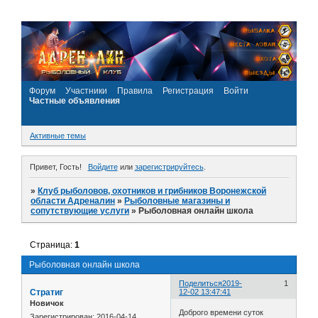
Форум
Участники
Правила
Регистрация
Войти
Частные объявления
Активные темы
Привет, Гость!
Войдите
или
зарегистрируйтесь
.
»
Клуб рыболовов, охотников и грибников Воронежской
области Адреналин
»
Рыболовные магазины и
сопутствующие услуги
»
Рыболовная онлайн школа
Страница:
1
Рыболовная онлайн школа
Поделиться
2019-
1
Стратиг
12-02 13:47:41
Новичок
Доброго времени суток
Зарегистрирован
: 2016-04-14