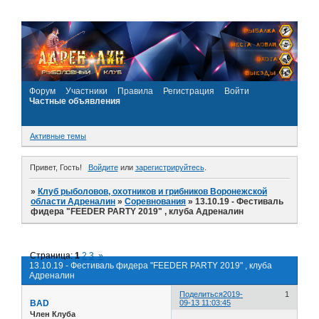
Форум
Участники
Правила
Регистрация
Войти
Частные объявления
Активные темы
Привет, Гость!
Войдите
или
зарегистрируйтесь
.
»
Клуб рыболовов, охотников и грибников Воронежской
области Адреналин
»
Соревнования
»
13.10.19 - Фестиваль
фидера "FEEDER PARTY 2019" , клуба Адреналин
Страница:
1
2
3
»
13.10.19 - Фестиваль фидера "FEEDER PARTY 2019" , клуба
Адреналин
Поделиться
2019-
1
BAD
09-13 11:03:45
Член Клуба