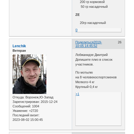
200 гр кормовой
50 гр насадочный
ZE
20гр насадочный
0
Поделиться
2019-
26
Lenchik
10-05 14:45:52
Ветеран
Лобжанидзе Дмитрий
Допишите плиз в список
участников.
По мотылю
на 8 человекоспортсменов
Мелкого-4 кг
Крупный-0,4 кг
+1
Откуда:
Воронеж,Ю-Запад
Зарегистрирован
: 2015-12-24
Сообщений:
1004
Уважение:
+2720
Последний визит:
2023-08-02 15:00:45