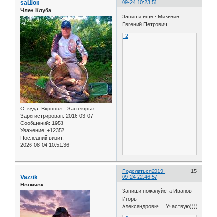
saШок
09-24 10:23:51
Член Клуба
Запиши ещё - Мизенин
Евгений Петрович
+2
Откуда:
Воронеж - Заполярье
Зарегистрирован
: 2016-03-07
Сообщений:
1953
Уважение:
+12352
Последний визит:
2026-08-04 10:51:36
Поделиться
2019-
15
Vazzik
09-24 22:46:57
Новичок
Запиши пожалуйста Иванов
Игорь
Александрович....Участвую))))