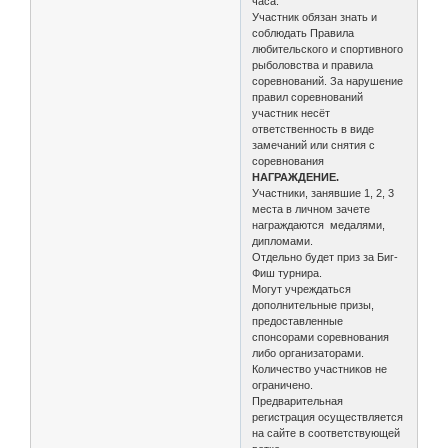
часа.
Участник обязан знать и
соблюдать Правила
любительского и спортивного
рыболовства и правила
соревнований. За нарушение
правил соревнований
участник несёт
ответственность в виде
замечаний или снятия с
соревнования
НАГРАЖДЕНИЕ.
Участники, занявшие 1, 2, 3
места в личном зачете
награждаются медалями,
дипломами.
Отдельно будет приз за Биг-
Фиш турнира.
Могут учреждаться
дополнительные призы,
предоставленные
спонсорами соревнования
либо организаторами.
Количество участников не
ограничено.
Предварительная
регистрация осуществляется
на сайте в соответствующей