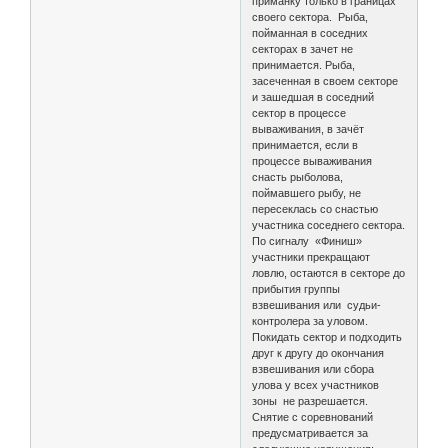
приманку только в границах
своего сектора. Рыба,
пойманная в соседних
секторах в зачет не
принимается. Рыба,
засеченная в своем секторе
и зашедшая в соседний
сектор в процессе
вываживания, в зачёт
принимается, если в
процессе вываживания
снасть рыболова,
поймавшего рыбу, не
пересеклась со снастью
участника соседнего сектора.
По сигналу «Финиш»
участники прекращают
ловлю, остаются в секторе до
прибытия группы
взвешивания или судьи-
контролера за уловом.
Покидать сектор и подходить
друг к другу до окончания
взвешивания или сбора
улова у всех участников
зоны не разрешается.
Снятие с соревнований
предусматривается за