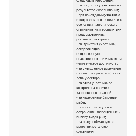
следующие нарушения:
- за подтасовку участниками
результатов соревнований;
- при нахождении участника
в нетрезвом состоянии или в
состоянии наркотического
опьянения на мероприятиях,
предусмотренных
регламентом турнира;
- за действия участника,
оскорбляющие
общественную
нравственность и унижающие
человеческое достоинство;
- за умышленное изменение
границ сектора и (или) зоны
лова у сектора;
- за отказ участника от
контроля на наличие
запрещенных снастей;
- за намеренное багрение
рыбы;
– за внесение в улов и
сохранение запрещенных к
вылову видов рыб;
- за рыбу, пойманную во
время приостановки
фестиваля;