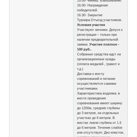
15.00- Финиш. Взвешивание.
16.00- Награждение
победителей.
16.30- Закрытие
Турнира.Отъезд участников.
Условия участия
Участвуют личники. Допуск к
регистрации – только при
наличии предварительной
заявки.
Участие платное -
100 руб..
Собраные средства идут на
организационные нужды
(оплата медалей , грамот и
т.д.)
Доставка к месту
соревнований и питание
осуществляется самими
участниками.
Характеристика водоема: в
месте проведения
соревнования имеет ширину
до 1200м, средние глубины
до 3 метров, на отдельных
участках до 6 метров. В
местах ловли глубина от 1.5
до 6 метров. Течение слабое
или отсутствует. Дно илистое,