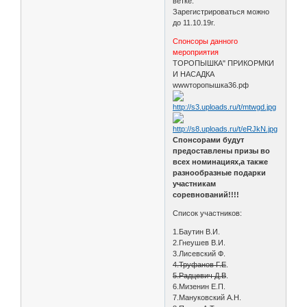
ветке.
Зарегистрироваться можно
до 11.10.19г.
Спонсоры данного
мероприятия
ТОРОПЫШКА" ПРИКОРМКИ
И НАСАДКА
wwwторопышка36.рф
Спонсорами будут
предоставлены призы во
всех номинациях,а также
разнообразные подарки
участникам
соревнований!!!!
Список участников:
1.Баутин В.И.
2.Гнеушев В.И.
3.Лисевский Ф.
4.Труфанов Г.Е
.
5.Радцевич Д.В
.
6.Мизенин Е.П.
7.Мануковский А.Н.