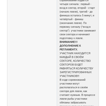
соревнований подаётся
четыре сигнала : первый -
вход в сектор, второй - старт
(начало ловли), третий - до
финиша осталось 5 минут, и
четвёртый - финиш
(окончание ловли). По
первому сигналу (“вход в
сектор”) участники занимают
свои сектора и начинают
подготовку к ловле.
ВНИМАНИЕ!!!
ДОПОЛНЕНИЕ К
РЕГЛАМЕНТУ.
УЧАСТНИК НАХОДИТСЯ
КАЖДЫЙ В СВОЁМ
СЕКТОРЕ, КОЛИЧЕСТВО
СЕКТОРОВ БУДЕТ
РАВНЯТЬСЯ КОЛИЧЕСТВУ
ЗАРЕГИСТРИРОВАННЫХ
УЧАСТНИКОВ!!!
В ходе соревнований
участники могут
располагаться в своём
секторе для ловли, как
считают нужным. В процессе
ловли рыбы участники
обязаны забрасывать