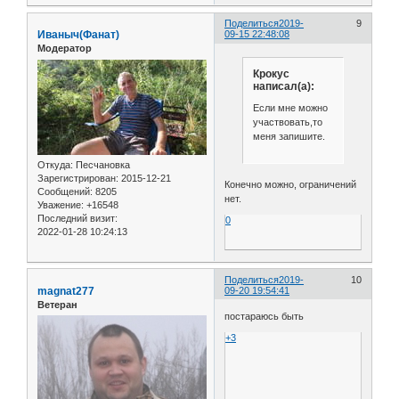
Поделиться
2019-
9
Иваныч(Фанат)
09-15 22:48:08
Модератор
Крокус
написал(а):
Если мне можно
участвовать,то
меня запишите.
Откуда:
Песчановка
Зарегистрирован
: 2015-12-21
Конечно можно, ограничений
Сообщений:
8205
нет.
Уважение:
+16548
Последний визит:
0
2022-01-28 10:24:13
Поделиться
2019-
10
magnat277
09-20 19:54:41
Ветеран
постараюсь быть
+3