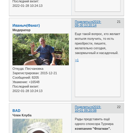
Последний визит:
2022-01-28 10:24:13
Поделиться
2019-
21
Иваныч(Фанат)
09-30 13:20:14
Модератор
Еще такой вопрос, кто желает
мотыля получить, то есть
приобрести, пишите,
желательно сегодня,
закормычный и насадочный.
+1
Откуда:
Песчановка
Зарегистрирован
: 2015-12-21
Сообщений:
8205
Уважение:
+16548
Последний визит:
2022-01-28 10:24:13
Поделиться
2019-
22
BAD
10-01 09:20:08
Член Клуба
Рады представить ещё
одного спонсора Турнира
компанию "Флагман".