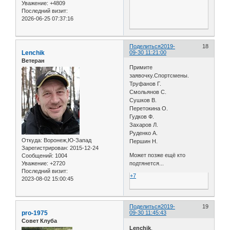
Уважение:
+4809
Последний визит:
2026-06-25 07:37:16
Поделиться
2019-
18
Lenchik
09-30 11:21:00
Ветеран
Примите
заявочку.Спортсмены.
Труфанов Г.
Смольянов С.
Сушков В.
Перетокина О.
Гудков Ф.
Захаров Л.
Руденко А.
Откуда:
Воронеж,Ю-Запад
Першин Н.
Зарегистрирован
: 2015-12-24
Может позже ещё кто
Сообщений:
1004
Уважение:
+2720
подтянется...
Последний визит:
+7
2023-08-02 15:00:45
Поделиться
2019-
19
pro-1975
09-30 11:45:43
Совет Клуба
Lenchik
,