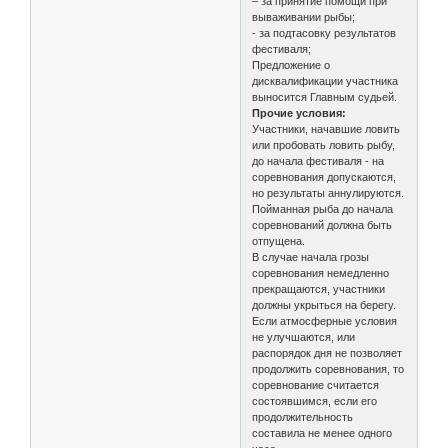
– за принятие помощи при
вываживании рыбы;
- за подтасовку результатов
фестиваля;
Предложение о
дисквалификации участника
выносится Главным судьей.
Прочие условия:
Участники, начавшие ловить
или пробовать ловить рыбу,
до начала фестиваля - на
соревнования допускаются,
но результаты аннулируются.
Пойманная рыба до начала
соревнований должна быть
отпущена.
В случае начала грозы
соревнования немедленно
прекращаются, участники
должны укрыться на берегу.
Если атмосферные условия
не улучшаются, или
распорядок дня не позволяет
продолжить соревнования, то
соревнование считается
состоявшимся, если его
продолжительность
составила не менее одного