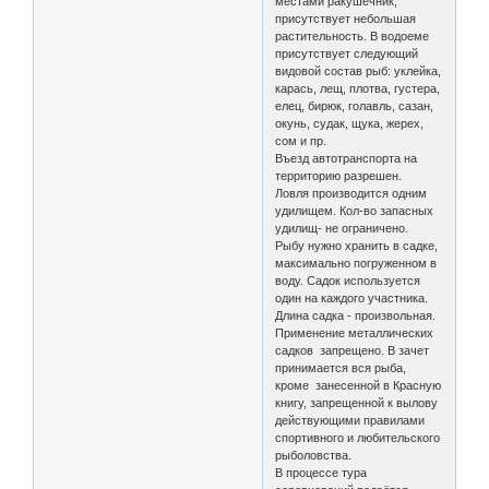
местами ракушечник,
присутствует небольшая
растительность. В водоеме
присутствует следующий
видовой состав рыб: уклейка,
карась, лещ, плотва, густера,
елец, бирюк, голавль, сазан,
окунь, судак, щука, жерех,
сом и пр.
Въезд автотранспорта на
территорию разрешен.
Ловля производится одним
удилищем. Кол-во запасных
удилищ- не ограничено.
Рыбу нужно хранить в садке,
максимально погруженном в
воду. Садок используется
один на каждого участника.
Длина садка - произвольная.
Применение металлических
садков запрещено. В зачет
принимается вся рыба,
кроме занесенной в Красную
книгу, запрещенной к вылову
действующими правилами
спортивного и любительского
рыболовства.
В процессе тура