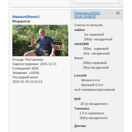
Поделиться
2019-
25
Иваныч(Фанат)
10-04 19:09:02
Модератор
Список по мотылю.
saШок
1кг кормовой
200гр насадочный
vitek1909
300гр кормовой
10гр насадочный
Фанат
Откуда:
Песчановка
200гр кормовой
Зарегистрирован
: 2015-12-21
20гр насадочный
Сообщений:
8205
Уважение:
+16548
Lenchik
Последний визит:
Мелкого-4 кг
2022-01-28 10:24:13
Крупный-0,4 кг
на 8 человекоспортсменов
MVF
20 гр насадочного
Танюшка
1.5 кг кормового
200гр насадочного
Денчик