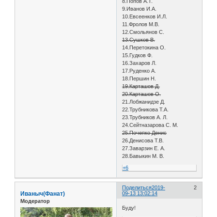
8.Попов А.Т.
9.Иванов И.А.
10.Евсеенков И.Л.
11.Фролов М.В.
12.Смольянов С.
13.Сушков В.
14.Перетокина О.
15.Гудков Ф.
16.Захаров Л.
17.Руденко А.
18.Першин Н.
19.Карташов Д.
20.Карташов О.
21.Лобжанидзе Д.
22.Трубникова Т.А.
23.Трубников А. Л.
24.Сейтназарова С. М.
25.Почепко Денис
26.Денисова Т.В.
27.Заварзин Е. А.
28.Бавыкин М. В.
+6
Поделиться
2019-
2
Иваныч(Фанат)
09-13 13:02:14
Модератор
Буду!