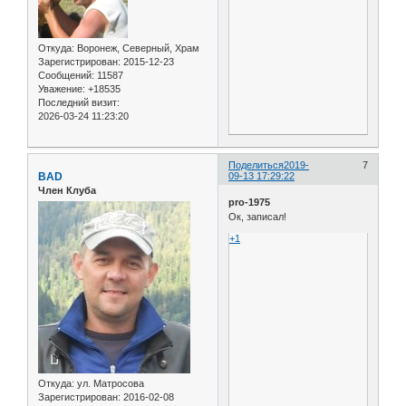
Откуда:
Воронеж, Северный, Храм
Зарегистрирован
: 2015-12-23
Сообщений:
11587
Уважение:
+18535
Последний визит:
2026-03-24 11:23:20
Поделиться
2019-
7
BAD
09-13 17:29:22
Член Клуба
pro-1975
Ок, записал!
+1
Откуда:
ул. Матросова
Зарегистрирован
: 2016-02-08