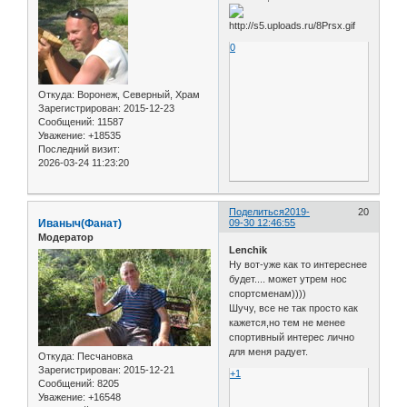
0
Откуда:
Воронеж, Северный, Храм
Зарегистрирован
: 2015-12-23
Сообщений:
11587
Уважение:
+18535
Последний визит:
2026-03-24 11:23:20
Поделиться
2019-
20
Иваныч(Фанат)
09-30 12:46:55
Модератор
Lenchik
Ну вот-уже как то интереснее
будет.... может утрем нос
спортсменам))))
Шучу, все не так просто как
кажется,но тем не менее
спортивный интерес лично
для меня радует.
Откуда:
Песчановка
Зарегистрирован
: 2015-12-21
+1
Сообщений:
8205
Уважение:
+16548