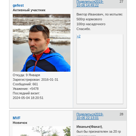
Поделиться
2019-
27
gefest
10-06 14:49:22
Активный участник
Виктор Иванович, по мотылю:
500гр кормового
100гр насадочного
Спасибо.
+2
Откуда:
9 Января
Зарегистрирован
: 2016-01-31
Сообщений:
661
Уважение:
+5478
Последний визит:
2024-05-04 18:20:51
Поделиться
2019-
28
MVF
10-06 22:13:01
Новичок
Иваныч(Фанат)
,
был бы признателен за 20 гр