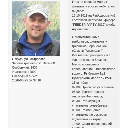
Итак по просьбе многих
фанатов и просто любителей
фидера:
13.10.2019 на Рыбодроме №2
состоится Фестиваль фидера
"FEEDER PARTY 2019" клуба
Адреналин.
Организатор: Клуб
рыболовов, охотников и
грибников Воронежской
области "Адреналин"
Фестиваль проводится в 1
Откуда:
ул. Матросова
тур в 1 день по 5 часов.
Зарегистрирован
: 2016-02-08
Место проведения
Сообщений:
2638
соревнований – Воронежское
Уважение:
+4809
водохр. Рыбодром №2
Последний визит:
Программа мероприятия:
2026-06-25 07:37:16
13 октября
07.00- Прибытие участников.
08.00- Торжественное
открытие Фестиваля;
08.30- Регистрация
участников, жеребьевка;
09.00- Размещение
участников по секторам,
подготовка к старту.
10.00- Старт соревнований;