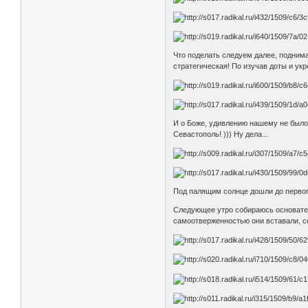
Что поделать следуем далее, подним
стратегическая! По изучав доты и укр
И о Боже, удивлению нашему не было 
Севастополь! ))) Ну дела...
Под палящим солнце дошли до первого
Следующее утро собираюсь основатель
самоотверженностью они вставали, со