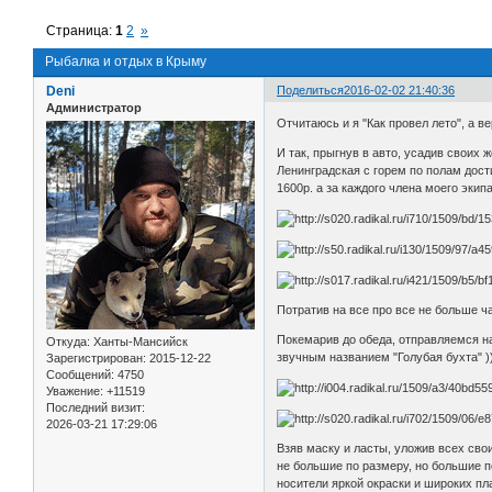
Страница:
1
2
»
Рыбалка и отдых в Крыму
Deni
Поделиться
2016-02-02 21:40:36
Администратор
Отчитаюсь и я "Как провел лето", а 
И так, прыгнув в авто, усадив своих
Ленинградская с горем по полам дос
1600р. а за каждого члена моего эки
Потратив на все про все не больше ча
Покемарив до обеда, отправляемся н
Откуда:
Ханты-Мансийск
звучным названием "Голубая бухта" )
Зарегистрирован
: 2015-12-22
Сообщений:
4750
Уважение:
+11519
Последний визит:
2026-03-21 17:29:06
Взяв маску и ласты, уложив всех сво
не большие по размеру, но большие 
носители яркой окраски и широких п