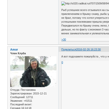
Рыб успешнее всего отзывался на съе
приключениям в Крыму-скажу, рыба зд
не брал, потому что хотел упереться
успешными поклевками пришла уверен
Передвигался по Крыму очень легко, 
дальше, но по факту сэкономил 3 час
менее занимательная и увлекательная
+30
Amor
Поделиться
2016-02-26 16:23:30
Член Клуба
А вот подскажите пожалуйста , что у 
0
Откуда:
Песчановка
Зарегистрирован
: 2015-12-21
Сообщений:
12711
Уважение:
+41511
Последний визит:
Сегодня 16:14:18