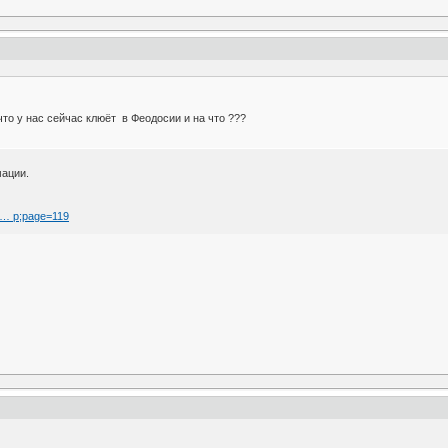
что у нас сейчас клюёт в Феодосии и на что ???
мации.
e … p;page=119