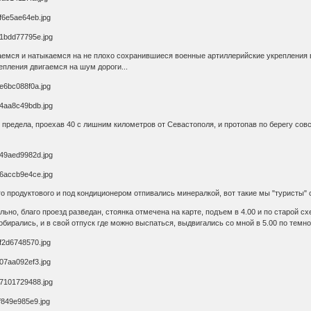
аемся и натыкаемся на не плохо сохранившиеся военные артиллерийские укрепления 
епления двигаемся на шум дороги...
предела, проехав 40 с лишним километров от Севастополя, и протопав по берегу совс
 продуктового и под кондиционером отпивались минералкой, вот такие мы "туристы" 
но, благо проезд разведан, стоянка отмечена на карте, подъем в 4.00 и по старой сх
бирались, и в свой отпуск где можно выспаться, выдвигались со мной в 5.00 по темно