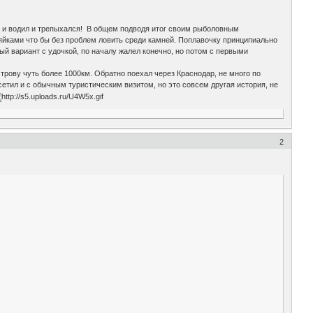
ще и водил и трепыхался! В общем подводя итог своим рыболовным
ляйками что бы без проблем ловить среди камней. Поплавочку принципиально
ый вариант с удочкой, по началу жалел конечно, но потом с первыми
трову чуть более 1000км. Обратно поехал через Краснодар, не много по
сетил и с обычным туристическим визитом, но это совсем другая история, не
2