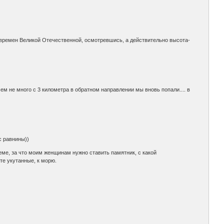
времен Великой Отечественной, осмотревшись, а действительно высота-
ем не много с 3 километра в обратном направлении мы вновь попали.... в
с равнины))
еме, за что моим женщинам нужно ставить памятник, с какой
те укутанные, к морю.