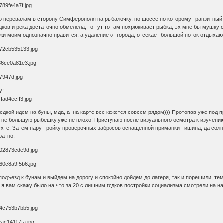
по перевалам в сторону Симферополя на рыбалочку, по шоссе по которому транзитный 
дков и река достаточно обмелела, то тут то там похрюкивает рыбка, эх мне бы мушку 
жи моим однозначно нравится, а удаление от города, отсекает большой поток отдыхающ
у:
зведкой идем на буны, мда, а на карте все кажется совсем рядом))) Протопав уже по
о не большую рыбешку,уже не плохо! Приступаю после визуального осмотра к изучени
 бухте. Затем пару-тройку проверочных забросов оснащенной приманки-тишина, да сол
ратно.
подъезд к бунам и выйдем на дорогу и спокойно дойдем до лагеря, так и порешили, те
 я вам скажу было на что за 20 с лишним годков постройки социализма смотрели на на