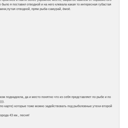
 было я поставил отводной и на него клевала какая то интересная губастая
 камни,путая отводной, прям рыба-самурай, ёмоё.
ком поднадоела, да и место понятно что из себя представляет по рыбе и по
)).
я по карте) которые тоже можно задействовать под рыболовные утехи-второй
рода 43 км., песня!