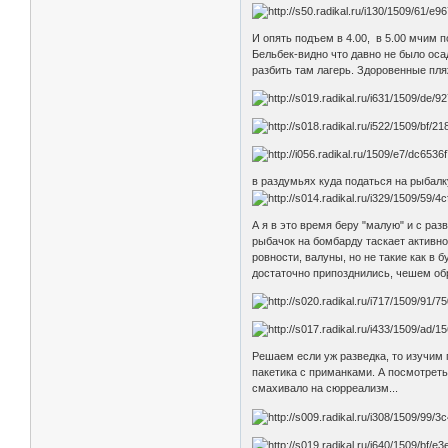
И опять подъем в 4.00, в 5.00 мчим 
Бельбек-видно что давно не было оса
разбить там лагерь. Здоровенные пля
в раздумьях куда податься на рыбалк
А я в это время беру "малую" и с ра
рыбачок на бомбарду таскает активн
ровности, валуны, но не такие как в
достаточно припозднились, чешем об
Решаем если уж разведка, то изучим 
пакетика с приманками. А посмотреть
смахивало на сюрреализм...