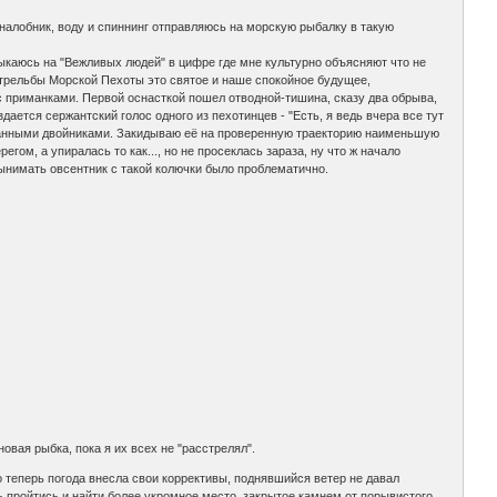
алобник, воду и спиннинг отправляюсь на морскую рыбалку в такую
каюсь на "Вежливых людей" в цифре где мне культурно объясняют что не
 стрельбы Морской Пехоты это святое и наше спокойное будущее,
 приманками. Первой оснасткой пошел отводной-тишина, сказу два обрыва,
дается сержантский голос одного из пехотинцев - "Есть, я ведь вчера все тут
ятанными двойниками. Закидываю её на проверенную траекторию наименьшую
гом, а упиралась то как..., но не просеклась зараза, ну что ж начало
ынимать овсентник с такой колючки было проблематично.
овая рыбка, пока я их всех не "расстрелял".
 теперь погода внесла свои коррективы, поднявшийся ветер не давал
ь пройтись и найти более укромное место, закрытое камнем от порывистого