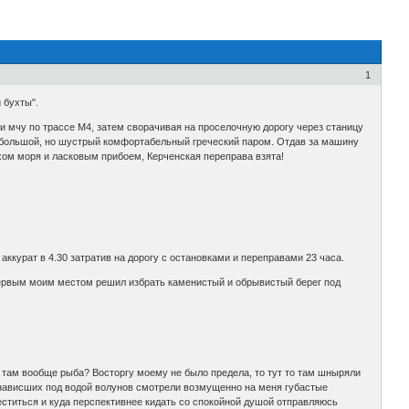
1
 бухты".
ки мчу по трассе М4, затем сворачивая на проселочную дорогу через станицу
не большой, но шустрый комфортабельный греческий паром. Отдав за машину
ахом моря и ласковым прибоем, Керченская переправа взята!
 аккурат в 4.30 затратив на дорогу с остановками и переправами 23 часа.
первым моим местом решил избрать каменистый и обрывистый берег под
и там вообще рыба? Восторгу моему не было предела, то тут то там шныряли
 нависших под водой волунов смотрели возмущенно на меня губастые
еститься и куда перспективнее кидать со спокойной душой отправляюсь