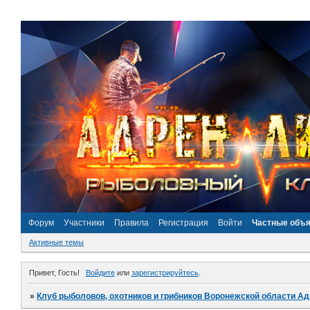
Форум
Участники
Правила
Регистрация
Войти
Частные объ
Активные темы
Привет, Гость!
Войдите
или
зарегистрируйтесь
.
»
Клуб рыболовов, охотников и грибников Воронежской области А