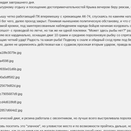
жидая завтрашнего дня.
льтурному отдыху и посещению достопримечательностей Крыма вечером беру рюкзак, н
слышу четко работающий ПК вперемешку с хрюкающим АК-74, спускаясь по камням наты
ай бог чего, далее проход закрыт. Понимая нынешнюю политическую обстановку, и что
самой кромки, под заинтересованным наблюдением наряда бойцов начинаю колдовать с
шот- с проводкой по легче, но так же ни одной поклевки. "Может здесь рыбы нет?" раз
еняю все кардинально, оснащаю джиг 10 грамм и среднюю поролоновую рыбку со спр
щаю четкий удар! Радость та какая-рыба! Подвожу к скале и обидный сход прям под бере
о, далее не церемонясь действовал как с судаком,просекая вторым ударом, правда в
ический джиг, и резина работала с овсентником, но лучше всего выстреливала поролон
ь посетить это "злачное", но уловистое место и по возможности пройтись дальше, но
 волны, как то на меня как на жители равнины наводили тихий ужас, поэтому пришлос