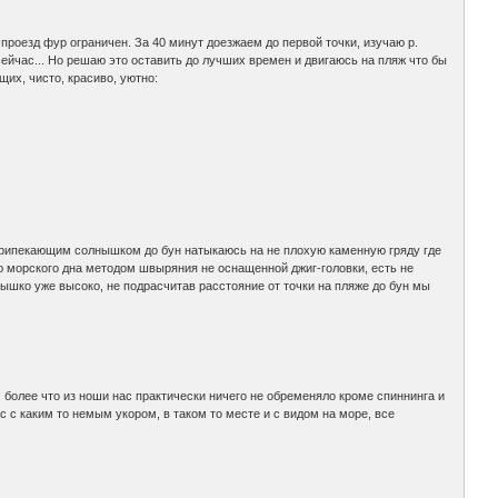
проезд фур ограничен. За 40 минут доезжаем до первой точки, изучаю р.
сейчас... Но решаю это оставить до лучших времен и двигаюсь на пляж что бы
их, чисто, красиво, уютно:
д припекающим солнышком до бун натыкаюсь на не плохую каменную гряду где
ю морского дна методом швыряния не оснащенной джиг-головки, есть не
нышко уже высоко, не подрасчитав расстояние от точки на пляже до бун мы
м более что из ноши нас практически ничего не обременяло кроме спиннинга и
с с каким то немым укором, в таком то месте и с видом на море, все