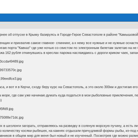
вернее об отпуске в Крыму базируясь в Городе-Герое Севастополе в районе "Камышовой
 женщин и прихватив самое главное- спиннинг, а к нему все нужные и не нужные оснаст
тигаю порта "Кавказ" где уже ночью со свистом по электронным билетам залетаю на 
пажа 162 рубля откинувшись в креслах парома наслаждаюсь с дороги криком чаек, зап
са, и вот я в Керчи, сходу беру курс на Севастополь, а это около 300км и достигаю его
а море, где сам уже начинаю думать куда податься в мои рыболовные приключения, 
))
их в шезлонги загорать, отправляюсь на разведку в соленую морскую пучину, а есть л
по количеству косяки рыбешек, на камнях отдыхали причудливой формы рыбы, из-под
лавников в общем мир для меня был новый и не изученный. Посмотрев где можно разм