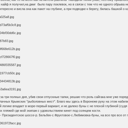
кайф я получил,на джиг было пару поклевок, но в связи с тем что не одного обрыва не
нтересно и висла она как пакет на глубине, а при подводке к берегу, билась башкой о
 за три полных дня, убив свои отпускные тапки, решаю что роль сайгака мне уже поряд
лачных Крымских "рыболовных мест". Благо мы здесь в Воронеже руку на этом набили)
й логике впадает в море-первый вариант, и не далеко буны с не плохой глубиной (суд
ых пляжей где мой экипаж с удовольствием кинет под солнцем кости.
 Президентское шоссе-р. Бельбек-с.Фруктовое-с.Любимовка-буны, на все про все от го