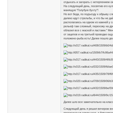
отдыхать и загорать с нетерпением о
На следующий день, посвятив его ку
манящую "Голубую бухту"!
Но вот беда, по подъезду к обрыву 
далеко идут стрельбы, и что бы не д
располагаюсь на одном из камней у 
рельеф там сложный, перехожу на дроп
облазил все с маской и ластами." М
от зацепов и на третьей проводке ощу
положено-рыба есть! Далее пошло дел
Далее шло все замечательно на класс
Следующий день я решил вечером внов
протиснуться среди скал, а бившиеся