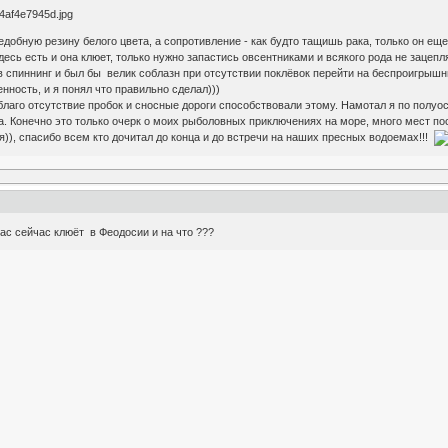
добную резину белого цвета, а сопротивление - как будто тащишь рака, только он е
есь есть и она клюет, только нужно запастись овсентниками и всякого рода не зацеп
 в спиннинг и был бы велик соблазн при отсутствии поклёвок перейти на беспроигрышн
ность, и я понял что правильно сделал)))
благо отсутствие пробок и сносные дороги способствовали этому. Намотал я по полуос
а. Конечно это только очерк о моих рыболовных приключениях на море, много мест по
)), спасибо всем кто дочитал до конца и до встречи на наших пресных водоемах!!!
нас сейчас клюёт в Феодосии и на что ???