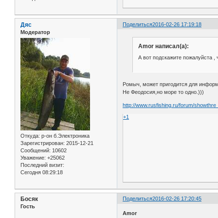
Дяс
Поделиться
2016-02-26 17:19:18
Модератор
Amor написал(а):
А вот подскажите пожалуйста , 
Ромыч, может пригодится для инфор
Не Феодосия,но море то одно.)))
http://www.rusfishing.ru/forum/showthr
+1
Откуда:
р-он б.Электроника
Зарегистрирован
: 2015-12-21
Сообщений:
10602
Уважение:
+25062
Последний визит:
Сегодня 08:29:18
Босяк
Поделиться
2016-02-26 17:20:45
Гость
Amor