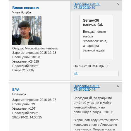
Поделиться
2019-
5
Вован вованыч
07-23 20:30:30
Член Клуба
Sergey36
написал(а):
Володь, честно
говоря
"красавец" не я,
а парни на
Откуда:
Масловка песчановка
зеленой лодке!
Зарегистрирован
: 2015-12-23
Сообщений:
18158
Уважение:
+24329
Последний визит:
Но вы же КОМАНДА !!!!
Вчера 21:27:07
+1
Поделиться
2019-
6
ILYA
07-30 08:30:44
Новичок
Запоздалый, по традиции,
Зарегистрирован
: 2016-08-27
отчёт об участии в Кубке
Сообщений:
39
липецкой области по
Уважение:
+107
спиннингу с лодок – 2019г.
Последний визит:
2025-10-21 14:30:25
В прошлом году что то ничего
хорошего у нас в Липецке не
получилось. Ходили искали