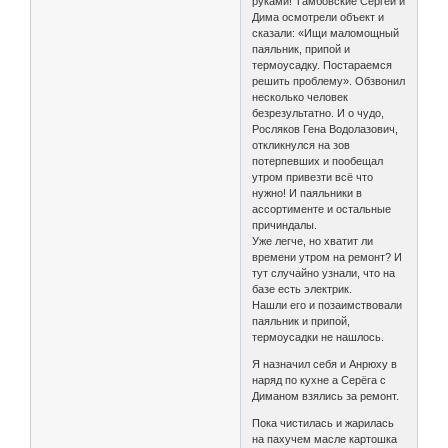
руками! Тамбовские Сергей и
Дима осмотрели объект и
сказали: «Ищи маломощный
паяльник, припой и
термоусадку. Постараемся
решить проблему». Обзвонил
несколько человек
безрезультатно. И о чудо,
Росляков Гена Водолазович,
откликнулся на зов
потерпевших и пообещал
утром привезти всё что
нужно! И паяльники в
ассортименте и остальные
причиндалы.
Уже легче, но хватит ли
времени утром на ремонт? И
тут случайно узнали, что на
базе есть электрик.
Нашли его и позаимствовали
паяльник и припой,
термоусадки не нашлось.
Я назначил себя и Анрюху в
наряд по кухне а Серёга с
Диманом взялись за ремонт.
Пока чистилась и жарилась
на пахучем масле картошка