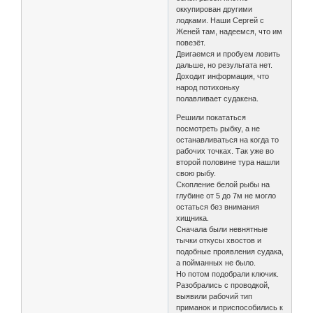
оккупирован другими
лодками. Наши Сергей с
Женей там, надеемся, что им
повезёт.
Двигаемся и пробуем ловить
дальше, но результата нет.
Доходит информация, что
народ потихоньку
полавливает судакена.
Решили покататься
посмотреть рыбку, а не
останавливаться на когда то
рабочих точках. Так уже во
второй половине тура нашли
свою рыбу.
Скопление белой рыбы на
глубине от 5 до 7м не могло
остаться без внимания
хищника.
Сначала были невнятные
тычки откусы хвостов и
подобные проявления судака,
а пойманных не было.
Но потом подобрали ключик.
Разобрались с проводкой,
выявили рабочий тип
приманок и приспособились к