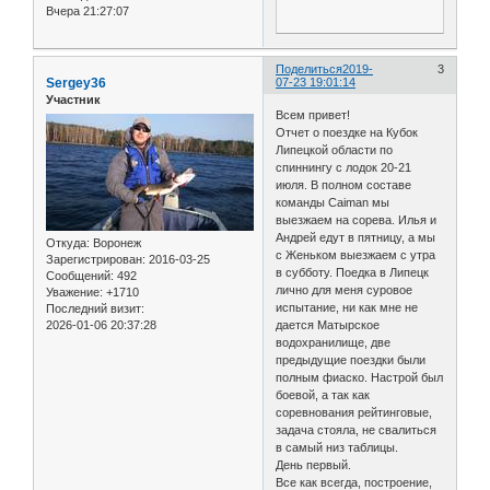
Вчера 21:27:07
Поделиться
2019-
3
Sergey36
07-23 19:01:14
Участник
Всем привет!
Отчет о поездке на Кубок
Липецкой области по
спиннингу с лодок 20-21
июля. В полном составе
команды Caiman мы
выезжаем на сорева. Илья и
Андрей едут в пятницу, а мы
Откуда:
Воронеж
с Женьком выезжаем с утра
Зарегистрирован
: 2016-03-25
в субботу. Поедка в Липецк
Сообщений:
492
лично для меня суровое
Уважение:
+1710
испытание, ни как мне не
Последний визит:
2026-01-06 20:37:28
дается Матырское
водохранилище, две
предыдущие поездки были
полным фиаско. Настрой был
боевой, а так как
соревнования рейтинговые,
задача стояла, не свалиться
в самый низ таблицы.
День первый.
Все как всегда, построение,