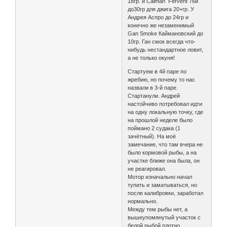
18гр. и Сaiman Fervent 76й
до30гр для джига 20+гр. У
Андрея Аспро до 24гр и
конечно же незаменимый
Gan Smoke Каймановский до
10гр. Ган смок всегда что-
нибудь нестандартное ловит,
а не только окуня!
Стартуем в 4й паре по
жребию, но почему то нас
назвали в 3-й паре.
Стартанули. Андрей
настойчиво потребовал идти
на одну локальную точку, где
на прошлой неделе было
поймано 2 судака (1
зачётный). На моё
замечание, что там вчера не
было кормовой рыбы, а на
участке ближе она была, он
не реагировал.
Мотор изначально начал
тупить и заматываться, но
после калибровки, заработал
нормально.
Между тем рыбы нет, а
вышеупомянутый участок с
белой рыбой плотно