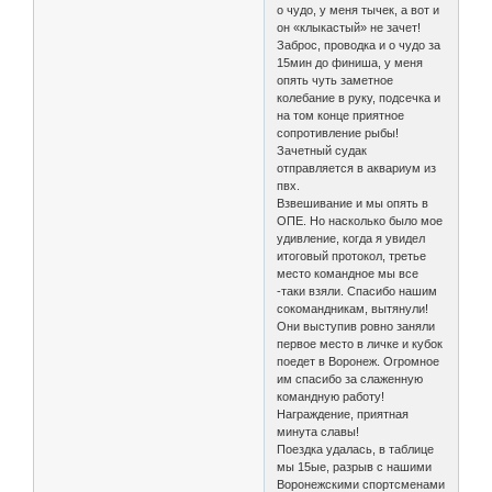
о чудо, у меня тычек, а вот и
он «клыкастый» не зачет!
Заброс, проводка и о чудо за
15мин до финиша, у меня
опять чуть заметное
колебание в руку, подсечка и
на том конце приятное
сопротивление рыбы!
Зачетный судак
отправляется в аквариум из
пвх.
Взвешивание и мы опять в
ОПЕ. Но насколько было мое
удивление, когда я увидел
итоговый протокол, третье
место командное мы все
-таки взяли. Спасибо нашим
сокомандникам, вытянули!
Они выступив ровно заняли
первое место в личке и кубок
поедет в Воронеж. Огромное
им спасибо за слаженную
командную работу!
Награждение, приятная
минута славы!
Поездка удалась, в таблице
мы 15ые, разрыв с нашими
Воронежскими спортсменами