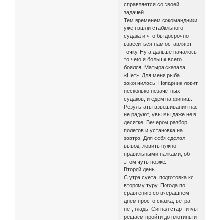
справляется со своей
задачей.
Тем временем сокомандники
уже нашли стабильного
судака и что бы досрочно
взвеситься нам оставляют
точку. Ну а дальше началось
то чего я больше всего
боялся, Матыра сказала
«Нет». Для меня рыба
закончилась! Напарник ловит
несколько незачетных
судаков, и едем на финиш.
Результаты взвешивания нас
не радуют, увы мы даже не в
десятке. Вечером разбор
полетов и установка на
завтра. Для себя сделал
вывод, ловить нужно
правильными палками, об
этом чуть позже.
Второй день.
С утра суета, подготовка ко
второму туру. Погода по
сравнению со вчерашнем
днем просто сказка, ветра
нет, гладь! Сигнал старт и мы
решаем пройти до плотины и