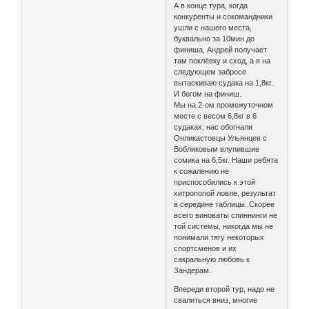
А в конце тура, когда
конкуренты и сокомандники
ушли с нашего места,
буквально за 10мин до
финиша, Андрей получает
там поклёвку и сход, а я на
следующем забросе
вытаскиваю судака на 1,8кг.
И бегом на финиш.
Мы на 2-ом промежуточном
месте с весом 6,8кг в 6
судаках, нас обогнали
Онликастовцы Ульянцев с
Вобликовым влупившие
сомика на 6,5кг. Наши ребята
к сожалению не
приспособились к этой
хитропопой ловле, результат
в середине таблицы. Скорее
всего виноваты спиннинги не
той системы, никогда мы не
понимали тягу некоторых
спортсменов и их
сакральную любовь к
Зандерам.
Впереди второй тур, надо не
свалиться вниз, многие