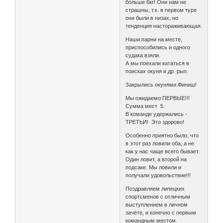
больше 6кг! Они нам не
страшны, т.к. в первом туре
они были в низах, но
тенденция настораживающая.
Наши парни на месте,
приспособились и одного
судака взяли.
А мы поехали кататься в
поисках окуня и др. рып.
Закрылись окунями.Финиш!
Мы ожидаемо ПЕРВЫЕ!!!
Сумма мест 5.
В команде удержались -
ТРЕТЬИ! Это здорово!
Особенно приятно было, что
в этот раз ловили оба, а не
как у нас чаще всего бывает.
Один ловит, а второй на
подсаке. Мы ловили и
получали удовольствие!!!
Поздравляем липецких
спортсменов с отличным
выступлением в личном
зачёте, и конечно с первым
командным местом.