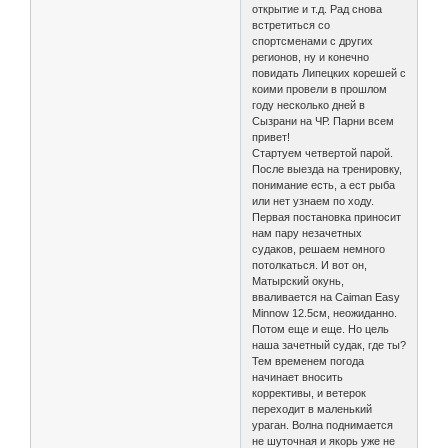
открытие и т.д. Рад снова
встретиться со
спортсменами с других
регионов, ну и конечно
повидать Липецких корешей с
коими провели в прошлом
году несколько дней в
Сызрани на ЧР. Парни всем
привет!
Стартуем четвертой парой.
После выезда на тренировку,
понимание есть, а ест рыба
или нет узнаем по ходу.
Первая постановка приносит
нам пару незачетных
судаков, решаем немного
потолкаться. И вот он,
Матырский окунь,
вваливается на Caiman Easy
Minnow 12.5см, неожиданно.
Потом еще и еще. Но цель
наша зачетный судак, где ты?
Тем временем погода
начинает вносить
коррективы, и ветерок
переходит в маленький
ураган. Волна поднимается
не шуточная и якорь уже не