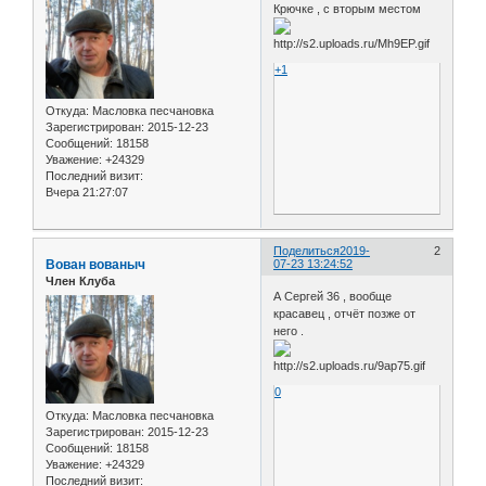
Крючке , с вторым местом
+1
Откуда:
Масловка песчановка
Зарегистрирован
: 2015-12-23
Сообщений:
18158
Уважение:
+24329
Последний визит:
Вчера 21:27:07
Поделиться
2019-
2
Вован вованыч
07-23 13:24:52
Член Клуба
А Сергей 36 , вообще
красавец , отчёт позже от
него .
0
Откуда:
Масловка песчановка
Зарегистрирован
: 2015-12-23
Сообщений:
18158
Уважение:
+24329
Последний визит: