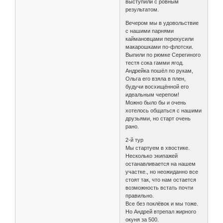
выступили с ровным
результатом.
Вечером мы в удовольствие
с нашими парнями
каймановцами перекусили
макарошками по-флотски.
Выпили по рюмке Серегиного
тестя сока гамми ягод.
Андрейка пошёл по рукам,
Ольга его взяла в плен,
будучи восхищённой его
идеальным черепом!
Можно было бы и очень
хотелось общаться с нашими
друзьями, но старт очень
рано.
2-й тур
Мы стартуем в хвостике.
Несколько экипажей
останавливается на нашем
участке., но неожиданно все
стоят так, что нам остается
возможность встать почти
правильно.
Все без поклёвок и мы тоже.
Но Андрей втрепал жирного
окуня за 500.