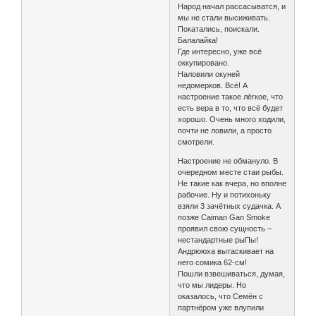
Народ начал рассасыватся, и
мы не стали высиживать.
Покатались, поискали.
Балалайка!
Где интересно, уже всё
оккупировано.
Наловили окуней
недомерков. Всё! А
настроение такое лёгкое, что
есть вера в то, что всё будет
хорошо. Очень много ходили,
почти не ловили, а просто
смотрели.
Настроение не обмануло. В
очередном месте стаи рыбы.
Не такие как вчера, но вполне
рабочие. Ну и потихоньку
взяли 3 зачётных судачка. А
позже Caiman Gan Smoke
проявил свою сущность –
нестандартные рыПы!
Андрююха вытаскивает на
него сомика 62-см!
Пошли взвешиваться, думая,
что мы лидеры. Но
оказалось, что Семён с
партнёром уже влупили