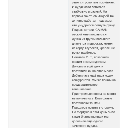
этим хитропопым поклёвкам.
И судак стал ловиться
стабильно и разный. На
первом зачётном Андрей так
активно работал подсаком,
что умудрился согнуть ручку.
Подсак, кстати, CAIMAN —
овский мне понравился.
Дужка из трубки большого
диаметра и широкая, мотня
из корда глубокая, крепление
ручки надёжное.
Поймали 2шт., позвонили
нашим сокомандникам.
Доловили ещё двух и
поставили их на своё место.
Добавилась ещё пара лодок
конкурентов. Мы же пошли на
предварительное
взвешивание.
Пристроиться снова на место
не получилось. Возможные
постановки заняты.
Пришлось ловить в стороне.
Но фортуна в этот день была
к нам благосклонна и мы
доловили ещё одного
зачетного судака.