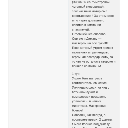
(3кг на 36-сантиметровой
чугунной сковородке),
злосчастный мотор был
восстановлен! За это можно
и по чарке домашнего
напитка в компании
спасителей.
Огромнейшее спасибо
Сергею и Диману —
мастерам на все руки!!!!!!
Гене, который утром привез
паяльники и причиндалы,
огромная благодарность, за
то что не остался в стороне и
пришёл на помощь!
1 тур.
Утром был завтрак в
континентальном стиле.
Яичница из десятка яиц с
ветчиной луком и
помидорами прекрасно
усвоилась в наших
животиках. Настроение
боевое!
Собраны, как всегда, в
последнее время, 2 удилки.
Ямага Вэриос под джиг до