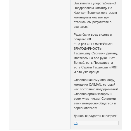
Выступили суперстабильно!
Поздравляем команду На
Крючке - Воронеж со вторым
командным местом при
стабильном результате в
экипажах!
Рады были всех видеть и
общаться!!!
Ещё раз ОГРОМНЕЙШАЯ
БЛАГОДАРНОСТЬ
Тафинцеву Сергею и Диману,
мастерам на все руки! Есть
Ботлаб, есть Прокатись, а
есть Серёга Тафинцев и К0!!!
И это уже бренд!
Спасибо нашему спонсору,
компании CAIMAN, который
нас постоянно поддерживает!
Спасибо организаторам и
всем участникам! Со всеми
вами интересно общаться и
соревноваться!
До новых радостных встреч!!!
+6