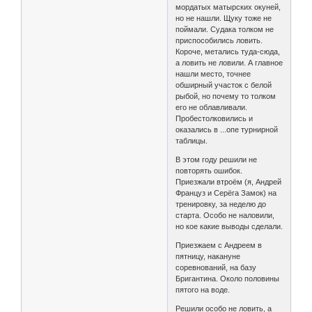
мордатых матырских окуней,
но не нашли. Щуку тоже не
поймали. Судака толком не
приспособились ловить.
Короче, метались туда-сюда,
а ловить не ловили. А главное
нашли место, точнее
обширный участок с белой
рыбой, но почему то толком
его не облавливали.
Пробестолковились и
оказались в ...опе турнирной
таблицы.
В этом году решили не
повторять ошибок.
Приезжали втроём (я, Андрей
Француз и Серёга Замок) на
тренировку, за неделю до
старта. Особо не наловили,
но кое какие выводы сделали.
Приезжаем с Андреем в
пятницу, накануне
соревнований, на базу
Бригантина. Около половины
пятого на воде.
Решили особо не ловить, а