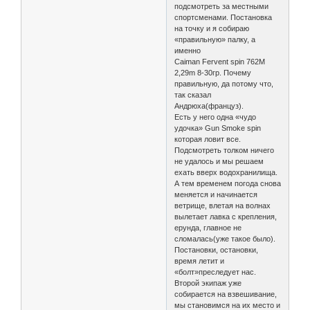
подсмотреть за местными
спортсменами. Постановка
на точку и я собираю
«правильную» палку, а
именно
Caiman Fervent spin 762M
2,29m 8-30гр. Почему
правильную, да потому что,
так сказал
Андрюха(француз).
Есть у него одна «чудо
удочка» Gun Smoke spin
которая ловит все.
Подсмотреть толком ничего
не удалось и мы решаем
ехать вверх водохранилища.
А тем временем погода снова
меняется и начинается
ветрище, влетая на волнах
вылетает лавка с крепления,
ерунда, главное не
сломалась(уже такое было).
Постановки, остановки,
время летит и
«болт»преследует нас.
Второй экипаж уже
собирается на взвешивание,
мы становимся на их место и