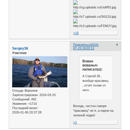
+16
Поделиться
2019-
4
Sergey36
07-23 19:03:12
Участник
Вован
вованыч
написал(а):
А Сергей 36 ,
вообще красавец
, отчёт позже от
него .
Откуда:
Воронеж
Зарегистрирован
: 2016-03-25
Сообщений:
492
Уважение:
+1710
Володь, честно говоря
Последний визит:
"красавец" не я, а парни на
2026-01-06 20:37:28
зеленой лодке!
+1