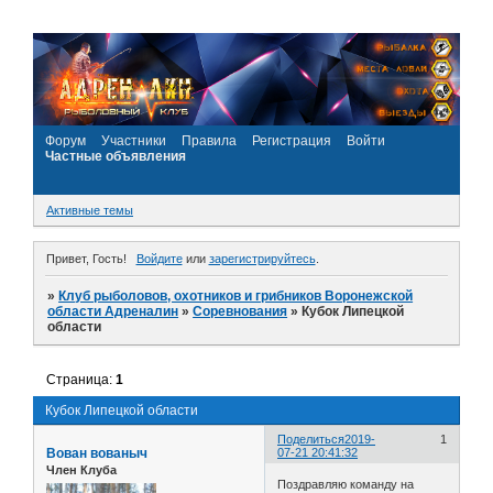
Форум
Участники
Правила
Регистрация
Войти
Частные объявления
Активные темы
Привет, Гость!
Войдите
или
зарегистрируйтесь
.
»
Клуб рыболовов, охотников и грибников Воронежской
области Адреналин
»
Соревнования
»
Кубок Липецкой
области
Страница:
1
Кубок Липецкой области
Поделиться
2019-
1
Вован вованыч
07-21 20:41:32
Член Клуба
Поздравляю команду на