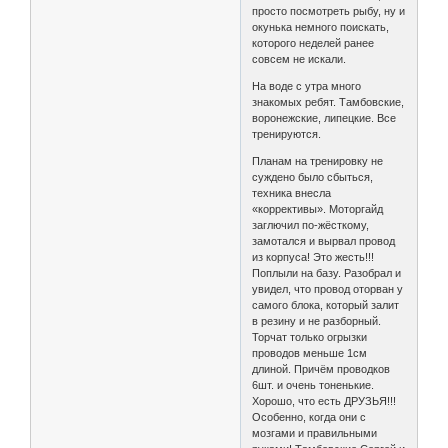
просто посмотреть рыбу, ну и
окунька немного поискать,
которого неделей ранее
совсем не искали.
На воде с утра много
знакомых ребят. Тамбовские,
воронежские, липецкие. Все
тренируются.
Планам на тренировку не
суждено было сбыться,
техника внесла
«коррективы». Моторгайд
заглючил по-жёсткому,
замотался и вырвал провод
из корпуса! Это жесть!!!
Поплыли на базу. Разобрал и
увидел, что провод оторван у
самого блока, который залит
в резину и не разборный.
Торчат только огрызки
проводов меньше 1см
длиной. Причём проводков
6шт. и очень тоненькие.
Хорошо, что есть ДРУЗЬЯ!!!
Особенно, когда они с
мозгами и правильными