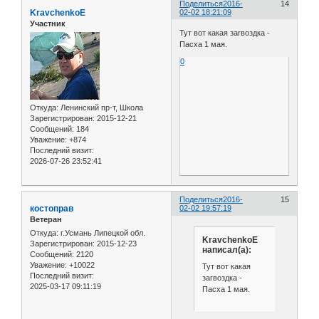
Поделиться
2016-
14
KravchenkoE
02-02 18:21:09
Участник
Тут вот какая загвоздка -
Пасха 1 мая.
0
Откуда:
Ленинский пр-т, Школа
Зарегистрирован
: 2015-12-21
Сообщений:
184
Уважение:
+874
Последний визит:
2026-07-26 23:52:41
Поделиться
2016-
15
костоправ
02-02 19:57:19
Ветеран
Откуда:
г.Усмань Липецкой обл.
KravchenkoE
Зарегистрирован
: 2015-12-23
написал(а):
Сообщений:
2120
Уважение:
+10022
Тут вот какая
Последний визит:
загвоздка -
2025-03-17 09:11:19
Пасха 1 мая.