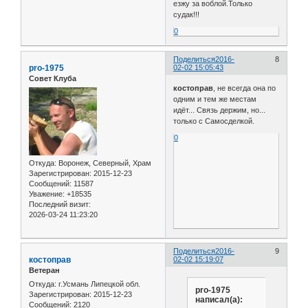
езжу за воблой.Только
судак!!!
0
Поделиться
2016-
8
pro-1975
02-02 15:05:43
Совет Клуба
костоправ
, не всегда она по
одним и тем же местам
идёт... Связь держим, но...
только с Самосделкой.
0
Откуда:
Воронеж, Северный, Храм
Зарегистрирован
: 2015-12-23
Сообщений:
11587
Уважение:
+18535
Последний визит:
2026-03-24 11:23:20
Поделиться
2016-
9
костоправ
02-02 15:19:07
Ветеран
Откуда:
г.Усмань Липецкой обл.
pro-1975
Зарегистрирован
: 2015-12-23
написал(а):
Сообщений:
2120