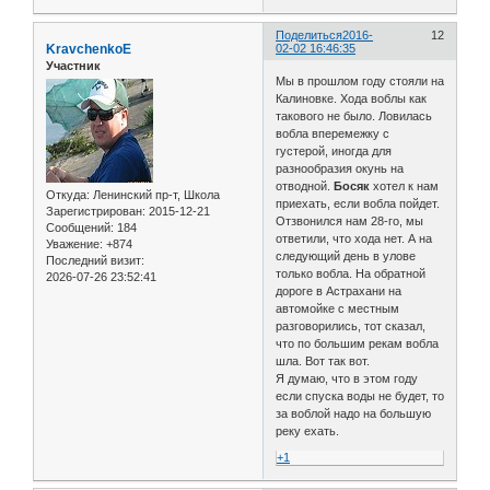
Поделиться
2016-
12
KravchenkoE
02-02 16:46:35
Участник
Мы в прошлом году стояли на
Калиновке. Хода воблы как
такового не было. Ловилась
вобла вперемежку с
густерой, иногда для
разнообразия окунь на
отводной.
Босяк
хотел к нам
Откуда:
Ленинский пр-т, Школа
приехать, если вобла пойдет.
Зарегистрирован
: 2015-12-21
Отзвонился нам 28-го, мы
Сообщений:
184
ответили, что хода нет. А на
Уважение:
+874
следующий день в улове
Последний визит:
только вобла. На обратной
2026-07-26 23:52:41
дороге в Астрахани на
автомойке с местным
разговорились, тот сказал,
что по большим рекам вобла
шла. Вот так вот.
Я думаю, что в этом году
если спуска воды не будет, то
за воблой надо на большую
реку ехать.
+1