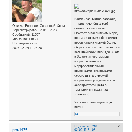
Во́бла (лат. Rutilus caspicus)
— вид лучепёрых рыб
Откуда:
Воронеж, Северный, Храм
семейства карповых.
Зарегистрирован
: 2015-12-23
Обитает в Каспийском море,
Сообщений:
11587
составляет важный предмет
Уважение:
+18535
промысла на нижней Волге.
Последний визит:
От речной плотвы отличается
2026-03-24 11:23:20
большей величиной (до 30 см
и более) и некоторыми
второстепенными
морфологическими
признаками (плавниками
серого цвета с черной
оторочкой и радужиной глаз
серебристого цвета с
темными пятнами над
зрачками).
Чуть попозже поднакидаю
инфы...
+4
Поделиться
2016-
2
pro-1975
02-02 11:51:08