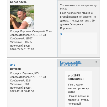
Совет Клуба
У кого какие мысли про весну
2016?
Пока по времени ограничен
второй половиной апреля, но
думаю, что ход застану... 29
должен быть уже в
Воронеже...
Откуда:
Воронеж, Северный, Храм
0
Зарегистрирован
: 2015-12-23
Сообщений:
11587
Уважение:
+18535
Последний визит:
2026-03-24 11:23:20
Поделиться
2016-
3
dds
02-02 12:20:20
Ветеран
Откуда:
г. Воронеж, ЮЗ
pro-1975
Зарегистрирован
: 2015-12-23
написал(а):
Сообщений:
3324
Уважение:
+3605
У кого какие
Последний визит:
мысли про весну
2023-12-11 08:41:36
2016?
Пока по времени
ограничен второй
половиной