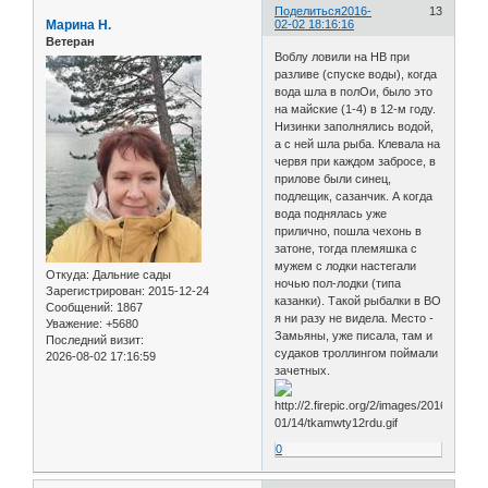
Поделиться
2016-
13
Марина Н.
02-02 18:16:16
Ветеран
Воблу ловили на НВ при
разливе (спуске воды), когда
вода шла в полОи, было это
на майские (1-4) в 12-м году.
Низинки заполнялись водой,
а с ней шла рыба. Клевала на
червя при каждом забросе, в
прилове были синец,
подлещик, сазанчик. А когда
вода поднялась уже
прилично, пошла чехонь в
затоне, тогда племяшка с
мужем с лодки настегали
Откуда:
Дальние сады
ночью пол-лодки (типа
Зарегистрирован
: 2015-12-24
казанки). Такой рыбалки в ВО
Сообщений:
1867
я ни разу не видела. Место -
Уважение:
+5680
Замьяны, уже писала, там и
Последний визит:
судаков троллингом поймали
2026-08-02 17:16:59
зачетных.
0