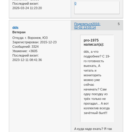
0
Последний визит:
2026-03-24 11:23:20
Поделиться
2016-
5
dds
02-02 13:03:14
Ветеран
Откуда:
г. Воронеж, ЮЗ
pro-1975
Зарегистрирован
: 2015-12-23
написал(а):
Сообщений:
3324
Уважение:
+3605
dds, а что
Последний визит:
подробнее? С 19-
2023-12-11 08:41:36
го готовность
выехать, А
читать и
мониторить
можно уже
сейчас
начинать? Сам
одну поездку из
трёх только не
прогадал... А вот
коллектив всегда
зачётный был!!!
А куда надо ехать? Я так