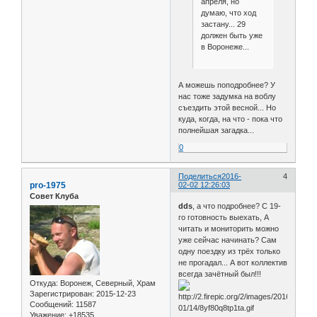
апреля, но
думаю, что ход
застану... 29
должен быть уже
в Воронеже...
А можешь поподробнее? У
нас тоже задумка на воблу
съездить этой весной... Но
куда, когда, на что - пока что
полнейшая загадка...
0
Поделиться
2016-
4
pro-1975
02-02 12:26:03
Совет Клуба
dds
, а что подробнее? С 19-
го готовность выехать, А
читать и мониторить можно
уже сейчас начинать? Сам
одну поездку из трёх только
не прогадал... А вот коллектив
всегда зачётный был!!!
Откуда:
Воронеж, Северный, Храм
Зарегистрирован
: 2015-12-23
Сообщений:
11587
Уважение:
+18535