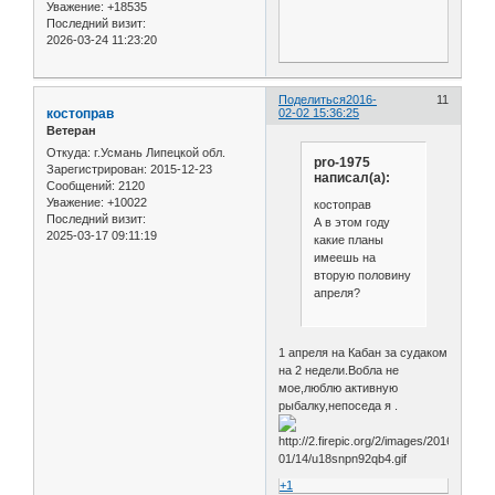
Уважение:
+18535
Последний визит:
2026-03-24 11:23:20
Поделиться
2016-
11
костоправ
02-02 15:36:25
Ветеран
Откуда:
г.Усмань Липецкой обл.
pro-1975
Зарегистрирован
: 2015-12-23
написал(а):
Сообщений:
2120
Уважение:
+10022
костоправ
Последний визит:
А в этом году
2025-03-17 09:11:19
какие планы
имеешь на
вторую половину
апреля?
1 апреля на Кабан за судаком
на 2 недели.Вобла не
мое,люблю активную
рыбалку,непоседа я .
+1