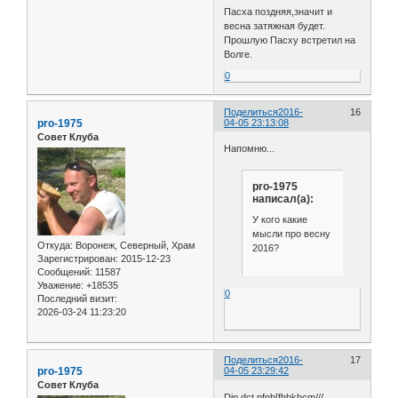
Пасха поздняя,значит и
весна затяжная будет.
Прошлую Пасху встретил на
Волге.
0
Поделиться
2016-
16
pro-1975
04-05 23:13:08
Совет Клуба
Напомню...
pro-1975
написал(а):
У кого какие
мысли про весну
Откуда:
Воронеж, Северный, Храм
2016?
Зарегистрирован
: 2015-12-23
Сообщений:
11587
Уважение:
+18535
0
Последний визит:
2026-03-24 11:23:20
Поделиться
2016-
17
pro-1975
04-05 23:29:42
Совет Клуба
Djn dct pfnb[fhbkbcm///