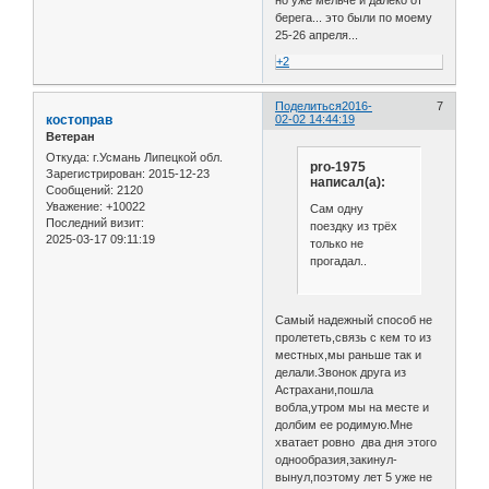
берега... это были по моему
25-26 апреля...
+2
Поделиться
2016-
7
костоправ
02-02 14:44:19
Ветеран
Откуда:
г.Усмань Липецкой обл.
pro-1975
Зарегистрирован
: 2015-12-23
написал(а):
Сообщений:
2120
Уважение:
+10022
Сам одну
Последний визит:
поездку из трёх
2025-03-17 09:11:19
только не
прогадал..
Самый надежный способ не
пролететь,связь с кем то из
местных,мы раньше так и
делали.Звонок друга из
Астрахани,пошла
вобла,утром мы на месте и
долбим ее родимую.Мне
хватает ровно два дня этого
однообразия,закинул-
вынул,поэтому лет 5 уже не