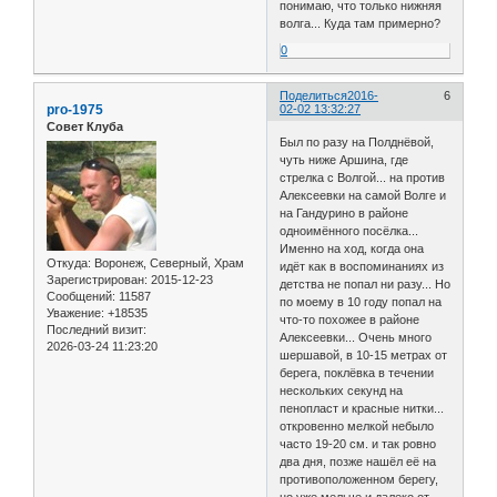
понимаю, что только нижняя
волга... Куда там примерно?
0
Поделиться
2016-
6
pro-1975
02-02 13:32:27
Совет Клуба
Был по разу на Полднёвой,
чуть ниже Аршина, где
стрелка с Волгой... на против
Алексеевки на самой Волге и
на Гандурино в районе
одноимённого посёлка...
Именно на ход, когда она
Откуда:
Воронеж, Северный, Храм
идёт как в воспоминаниях из
Зарегистрирован
: 2015-12-23
детства не попал ни разу... Но
Сообщений:
11587
по моему в 10 году попал на
Уважение:
+18535
что-то похожее в районе
Последний визит:
Алексеевки... Очень много
2026-03-24 11:23:20
шершавой, в 10-15 метрах от
берега, поклёвка в течении
нескольких секунд на
пенопласт и красные нитки...
откровенно мелкой небыло
часто 19-20 см. и так ровно
два дня, позже нашёл её на
противоположенном берегу,
но уже мельче и далеко от