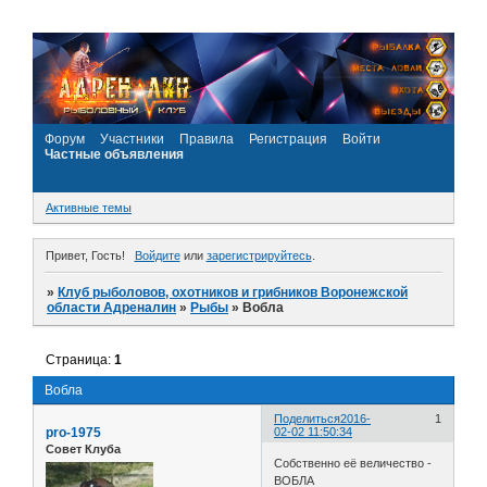
Форум
Участники
Правила
Регистрация
Войти
Частные объявления
Активные темы
Привет, Гость!
Войдите
или
зарегистрируйтесь
.
»
Клуб рыболовов, охотников и грибников Воронежской
области Адреналин
»
Рыбы
»
Вобла
Страница:
1
Вобла
Поделиться
2016-
1
pro-1975
02-02 11:50:34
Совет Клуба
Собственно её величество -
ВОБЛА