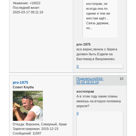
Уважение:
+10022
костоправ, не
Последний визит:
всегда она по
2025-03-17 09:11:19
одним и тем же
местам идёт...
Связь держим,
но...
pro-1975
все верно,звонок с берега
должен быть.Ездили на
Бахтемир,в Вахромеево.
0
Поделиться
2016-
10
pro-1975
02-02 15:21:14
Совет Клуба
костоправ
А в этом году какие планы
имеешь на вторую половину
апреля?
0
Откуда:
Воронеж, Северный, Храм
Зарегистрирован
: 2015-12-23
Сообщений:
11587