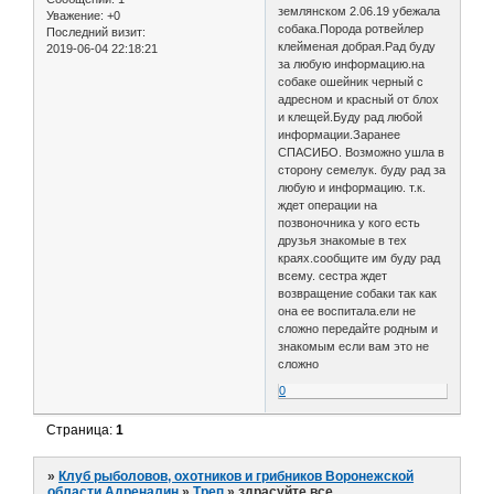
землянском 2.06.19 убежала
Уважение:
+0
собака.Порода ротвейлер
Последний визит:
клейменая добрая.Рад буду
2019-06-04 22:18:21
за любую информацию.на
собаке ошейник черный с
адресном и красный от блох
и клещей.Буду рад любой
информации.Заранее
СПАСИБО. Возможно ушла в
сторону семелук. буду рад за
любую и информацию. т.к.
ждет операции на
позвоночника у кого есть
друзья знакомые в тех
краях.сообщите им буду рад
всему. сестра ждет
возвращение собаки так как
она ее воспитала.ели не
сложно передайте родным и
знакомым если вам это не
сложно
0
Страница:
1
»
Клуб рыболовов, охотников и грибников Воронежской
области Адреналин
»
Треп
»
здрасуйте все