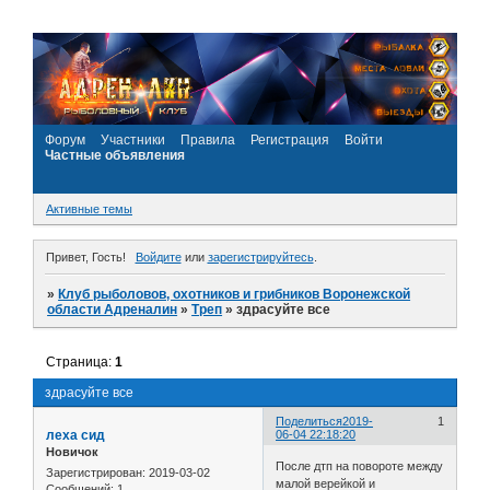
Форум
Участники
Правила
Регистрация
Войти
Частные объявления
Активные темы
Привет, Гость!
Войдите
или
зарегистрируйтесь
.
»
Клуб рыболовов, охотников и грибников Воронежской
области Адреналин
»
Треп
»
здрасуйте все
Страница:
1
здрасуйте все
Поделиться
2019-
1
леха сид
06-04 22:18:20
Новичок
После дтп на повороте между
Зарегистрирован
: 2019-03-02
малой верейкой и
Сообщений:
1