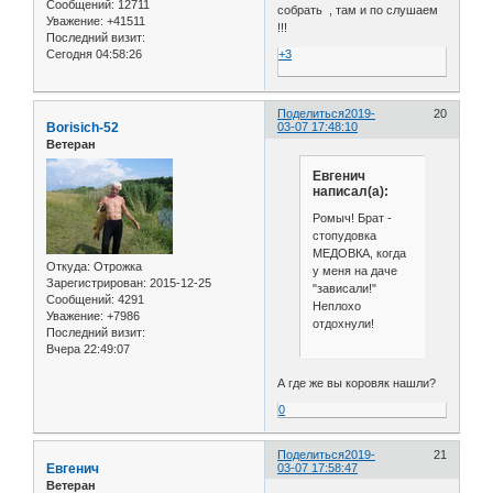
Сообщений:
12711
собрать , там и по слушаем
Уважение:
+41511
!!!
Последний визит:
+3
Сегодня 04:58:26
Поделиться
2019-
20
Borisich-52
03-07 17:48:10
Ветеран
Евгенич
написал(а):
Ромыч! Брат -
стопудовка
МЕДОВКА, когда
Откуда:
Отрожка
у меня на даче
Зарегистрирован
: 2015-12-25
"зависали!"
Сообщений:
4291
Неплохо
Уважение:
+7986
отдохнули!
Последний визит:
Вчера 22:49:07
А где же вы коровяк нашли?
0
Поделиться
2019-
21
Евгенич
03-07 17:58:47
Ветеран