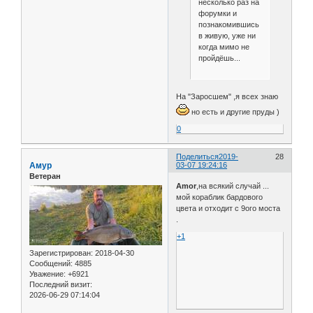
несколько раз на
форумки и
познакомившись
в живую, уже ни
когда мимо не
пройдёшь...
На "Заросшем" ,я всех знаю
но есть и другие пруды )
0
Поделиться
2019-
28
Амур
03-07 19:24:16
Ветеран
Amor
,на всякий случай ...
мой кораблик бардового
цвета и отходит с 9ого моста
.
+1
Зарегистрирован
: 2018-04-30
Сообщений:
4885
Уважение:
+6921
Последний визит:
2026-06-29 07:14:04