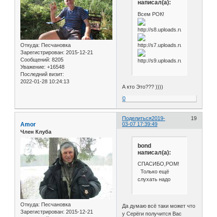
написал(а):
Всем РОК!
Откуда:
Песчановка
Зарегистрирован
: 2015-12-21
Сообщений:
8205
Уважение:
+16548
Последний визит:
2022-01-28 10:24:13
А кто Это??? ))))
0
Поделиться
2019-
19
Amor
03-07 17:39:49
Член Клуба
bond
написал(а):
СПАСИБО,РОМ!
Только ещё
слухать надо
Откуда:
Песчановка
Да думаю всё таки может что
Зарегистрирован
: 2015-12-21
у Серёги получится Вас