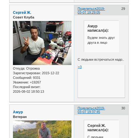
Поделиться
2019-
29
Сергей Ж.
03-07 19:29:05
Совет Клуба
Амур
написал(а):
Будем знать друг
друга в лицо
С людьми встречаться надо..
+3
Откуда:
Отрожка
Зарегистрирован
: 2015-12-22
Сообщений:
9331
Уважение:
+19267
Последний визит:
2026-08-02 18:50:13
Поделиться
2019-
30
Амур
03-07 19:37:45
Ветеран
Сергей Ж.
написал(а):
С людьми