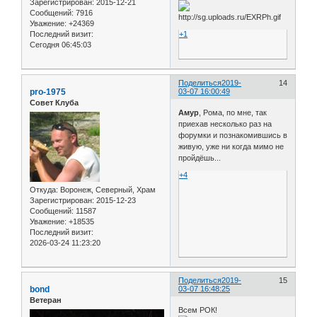
Зарегистрирован
: 2015-12-21
Сообщений:
7916
Уважение:
+24369
+1
Последний визит:
Сегодня 06:45:03
Поделиться
2019-
14
pro-1975
03-07 16:00:49
Совет Клуба
Амур
, Рома, по мне, так
приехав несколько раз на
форумки и познакомившись в
живую, уже ни когда мимо не
пройдёшь...
+4
Откуда:
Воронеж, Северный, Храм
Зарегистрирован
: 2015-12-23
Сообщений:
11587
Уважение:
+18535
Последний визит:
2026-03-24 11:23:20
Поделиться
2019-
15
bond
03-07 16:48:25
Ветеран
Всем РОК!