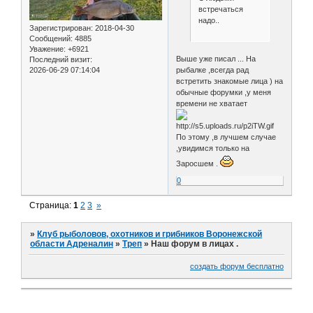
встречаться
надо..
Зарегистрирован
: 2018-04-30
Сообщений:
4885
Уважение:
+6921
Выше уже писал ... На
Последний визит:
рыбалке ,всегда рад
2026-06-29 07:14:04
встретить знакомые лица ) на
обычные форумки ,у меня
времени не хватает
По этому ,в лучшем случае
,увидимся только на
Заросшем .
0
Страница:
1
2
3
»
»
Клуб рыболовов, охотников и грибников Воронежской
области Адреналин
»
Треп
»
Наш форум в лицах .
создать форум бесплатно