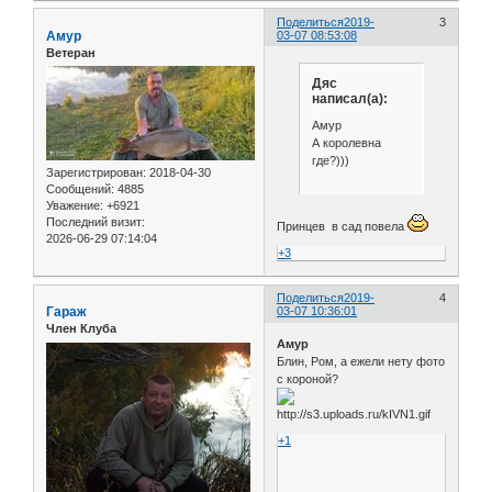
Поделиться
2019-
3
Амур
03-07 08:53:08
Ветеран
Дяс
написал(а):
Амур
А королевна
где?)))
Зарегистрирован
: 2018-04-30
Сообщений:
4885
Уважение:
+6921
Последний визит:
Принцев в сад повела
2026-06-29 07:14:04
+3
Поделиться
2019-
4
Гараж
03-07 10:36:01
Член Клуба
Амур
Блин, Ром, а ежели нету фото
с короной?
+1