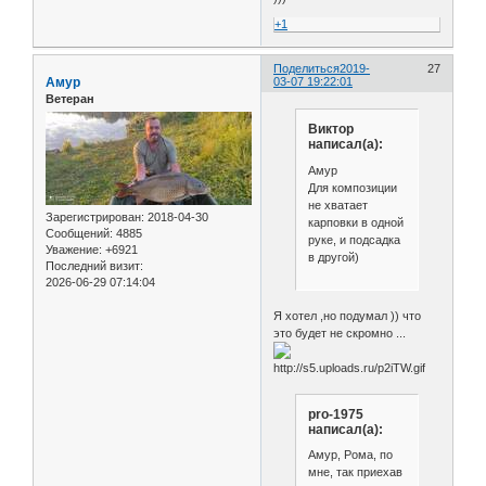
+1
Поделиться
2019-
27
Амур
03-07 19:22:01
Ветеран
Виктор
написал(а):
Амур
Для композиции
не хватает
Зарегистрирован
: 2018-04-30
карповки в одной
Сообщений:
4885
руке, и подсадка
Уважение:
+6921
в другой)
Последний визит:
2026-06-29 07:14:04
Я хотел ,но подумал )) что
это будет не скромно ...
pro-1975
написал(а):
Амур, Рома, по
мне, так приехав