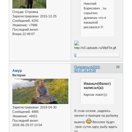
Николай
Борисович , ты
Откуда:
Отрожка
серьёзно
Зарегистрирован
: 2015-12-25
думаешь что я
Сообщений:
4291
какашкой
Уважение:
+7986
рисовался !!!
Последний визит:
Вчера 22:49:07
0
Поделиться
2019-
26
Амур
03-07 19:14:59
Ветеран
Иваныч(Фанат)
написал(а):
Карпов ловит)))
Зарегистрирован
: 2018-04-30
В этом сезоне ,надеюсь
Сообщений:
4885
начнет и принцев на рыбалку
Уважение:
+6921
Последний визит:
вывезу
Веселее будет
2026-06-29 07:14:04
,трое суток одну рыбу ждать
)))