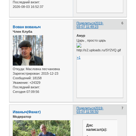
Последний визит:
2026-08-03 16:52:37
Поделиться
2019-
6
Вован вованыч
03-07 11:49:23
Член Клуба
Амур
Царь , просто царь
+1
Откуда:
Масловка песчановка
Зарегистрирован
: 2015-12-23
Сообщений:
18158
Уважение:
+24329
Последний визит:
Сегодня 07:09:56
Поделиться
2019-
7
Иваныч(Фанат)
03-07 11:56:50
Модератор
Дяс
написал(а):