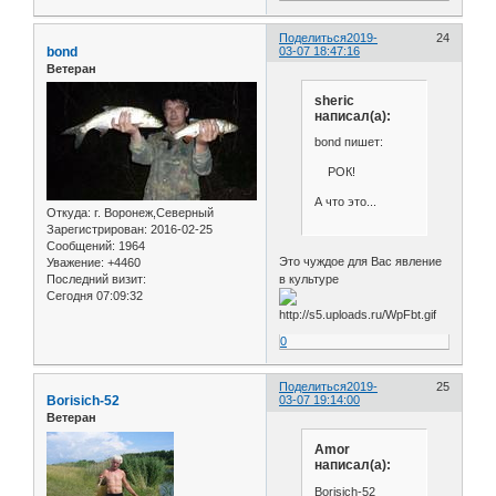
Поделиться
2019-
24
bond
03-07 18:47:16
Ветеран
sheric
написал(а):
bond пишет:
РОК!
А что это...
Откуда:
г. Воронеж,Северный
Зарегистрирован
: 2016-02-25
Сообщений:
1964
Это чуждое для Вас явление
Уважение:
+4460
Последний визит:
в культуре
Сегодня 07:09:32
0
Поделиться
2019-
25
Borisich-52
03-07 19:14:00
Ветеран
Amor
написал(а):
Borisich-52