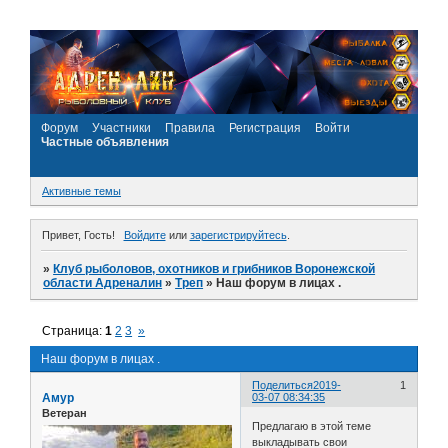
Форум
Участники
Правила
Регистрация
Войти
Частные объявления
Активные темы
Привет, Гость!
Войдите
или
зарегистрируйтесь
.
»
Клуб рыболовов, охотников и грибников Воронежской
области Адреналин
»
Треп
»
Наш форум в лицах .
Страница:
1
2
3
»
Наш форум в лицах .
Поделиться
2019-
1
Амур
03-07 08:34:35
Ветеран
Предлагаю в этой теме
выкладывать свои