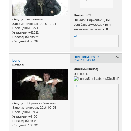
Borisich-52
Откуда:
Песчановка
Николай Борисович , ты
Зарегистрирован
: 2015-12-21
серьёзно думаешь что я
Сообщений:
12711
какашкой рисовался !!!
Уважение:
+41511
+1
Последний визит:
Сегодня 04:58:26
Поделиться
2019-
23
bond
03-07 18:46:10
Ветеран
Иваныч(Фанат)
Это не ты
+1
Откуда:
г. Воронеж,Северный
Зарегистрирован
: 2016-02-25
Сообщений:
1964
Уважение:
+4460
Последний визит:
Сегодня 07:09:32