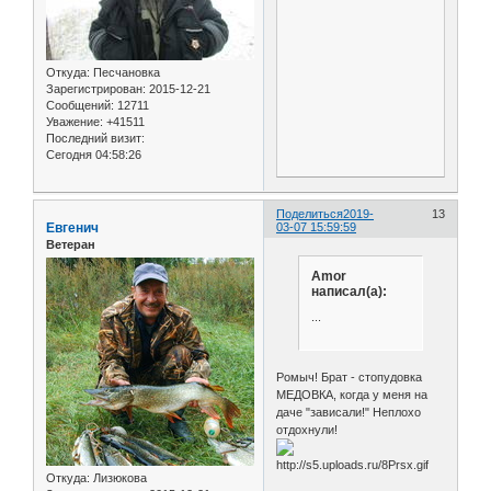
Откуда:
Песчановка
Зарегистрирован
: 2015-12-21
Сообщений:
12711
Уважение:
+41511
Последний визит:
Сегодня 04:58:26
Поделиться
2019-
13
Евгенич
03-07 15:59:59
Ветеран
Amor
написал(а):
...
Ромыч! Брат - стопудовка
МЕДОВКА, когда у меня на
даче "зависали!" Неплохо
отдохнули!
Откуда:
Лизюкова