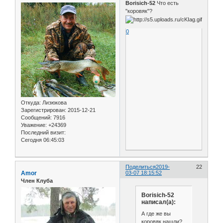
Borisich-52
Что есть
"коровяк"?
0
Откуда:
Лизюкова
Зарегистрирован
: 2015-12-21
Сообщений:
7916
Уважение:
+24369
Последний визит:
Сегодня 06:45:03
Поделиться
2019-
22
Amor
03-07 18:15:52
Член Клуба
Borisich-52
написал(а):
А где же вы
коровяк нашли?